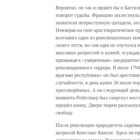
Вероятно, он так и провёл бы в Басти
поворот судьбы. Францию захлестнула
захватили неприступную цитадель, опл
Невзирая на своё аристократическое 
возглавил один из революционных ком
своего тестя, но сам едва не очутился
массовых репрессий и казней, осужда
примыкая к «умеренным» (модерантист
революционного террора. В июле 1794
врагами республики» он был арестова
случайности, в день казни 26 июля тю
приговорённых. А на следующий день,
конвента Робеспьер был свергнут вос
пришёл конец. Двери тюрем распахнул
свободу.
После революции прародитель садизма
актрисой Констанс Квесне. Здесь он п
литературным слогом. В результате в 