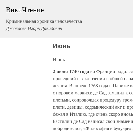
ВикиЧтение
Криминальная хроника человечества
Джохадзе Игорь Давидович
Июнь
Июнь
2 июня 1740 года
во Франции родился 
проведший в заключении в общей слож
деяния. В апреле 1768 года в Париже 
с пороком маркиза: де Сад заманил к с
плетьми, сопровождая процедуру гром
плети, девицы, содомический акт и пр
бежал в Италию, где очень скоро внов
Бастилии де Сад написал свои знамен
добродетели», «Философия в будуаре».