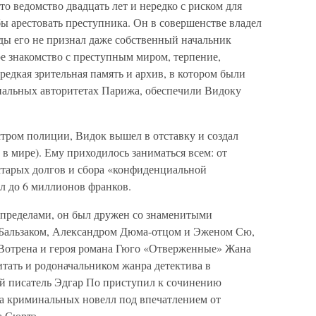
то ведомство двадцать лет и нередко с риском для
ы арестовать преступника. Он в совершенстве владел
ды его не признал даже собственный начальник
 знакомство с преступным миром, терпение,
редкая зрительная память и архив, в котором были
нальных авторитетах Парижа, обеспечили Видоку
стром полиции, Видок вышел в отставку и создал
 в мире). Ему приходилось заниматься всем: от
старых долгов и сбора «конфиденциальной
л до 6 миллионов франков.
 пределами, он был дружен со знаменитыми
 Бальзаком, Александром Дюма-отцом и Эженом Сю,
 Вотрена и героя романа Гюго «Отверженные» Жана
тать и родоначальником жанра детектива в
ий писатель Эдгар По приступил к сочинению
а криминальных новелл под впечатлением от
а Сюртэ.