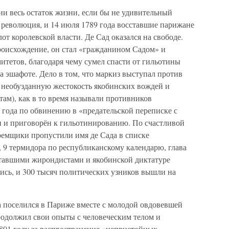
лии весь остаток жизни, если бы не удивительный
 революция, и 14 июля 1789 года восставшие парижане
от королевской власти. Де Сад оказался на свободе.
происхождение, он стал «гражданином Садом» и
итетов, благодаря чему сумел спасти от гильотины
 на эшафоте. Дело в том, что маркиз выступал против
я необузданную жестокость якобинских вождей и
ам), как в то время называли противников
 года по обвинению в «предательской переписке с
н и приговорён к гильотинированию. По счастливой
ремщики пропустили имя де Сада в списке
 9 термидора по республиканскому календарю, глава
ставшими жирондистами и якобинской диктатуре
ись, и 300 тысяч политических узников вышли на
 поселился в Париже вместе с молодой овдовевшей
родолжил свои опыты с человеческим телом и
1801 году за распространение «непристойных