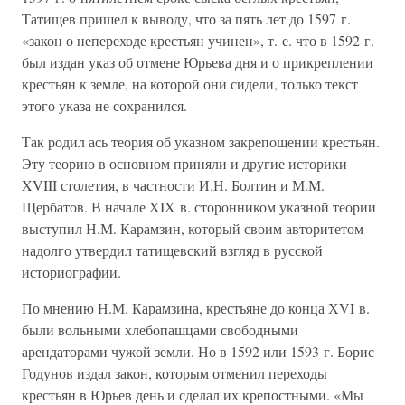
Татищев пришел к выводу, что за пять лет до 1597 г.
«закон о непереходе крестьян учинен», т. е. что в 1592 г.
был издан указ об отмене Юрьева дня и о прикреплении
крестьян к земле, на которой они сидели, только текст
этого указа не сохранился.
Так родил ась теория об указном закрепощении крестьян.
Эту теорию в основном приняли и другие историки
XVIII столетия, в частности И.Н. Болтин и М.М.
Щербатов. В начале XIX в. сторонником указной теории
выступил Н.М. Карамзин, который своим авторитетом
надолго утвердил татищевский взгляд в русской
историографии.
По мнению Н.М. Карамзина, крестьяне до конца ХVI в.
были вольными хлебопашцами свободными
арендаторами чужой земли. Но в 1592 или 1593 г. Борис
Годунов издал закон, которым отменил переходы
крестьян в Юрьев день и сделал их крепостными. «Мы