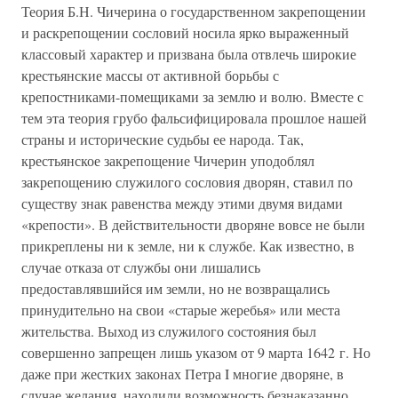
Теория Б.Н. Чичерина о государственном закрепощении
и раскрепощении сословий носила ярко выраженный
классовый характер и призвана была отвлечь широкие
крестьянские массы от активной борьбы с
крепостниками-помещиками за землю и волю. Вместе с
тем эта теория грубо фальсифицировала прошлое нашей
страны и исторические судьбы ее народа. Так,
крестьянское закрепощение Чичерин уподоблял
закрепощению служилого сословия дворян, ставил по
существу знак равенства между этими двумя видами
«крепости». В действительности дворяне вовсе не были
прикреплены ни к земле, ни к службе. Как известно, в
случае отказа от службы они лишались
предоставлявшийся им земли, но не возвращались
принудительно на свои «старые жеребья» или места
жительства. Выход из служилого состояния был
совершенно запрещен лишь указом от 9 марта 1642 г. Но
даже при жестких законах Петра I многие дворяне, в
случае желания, находили возможность безнаказанно