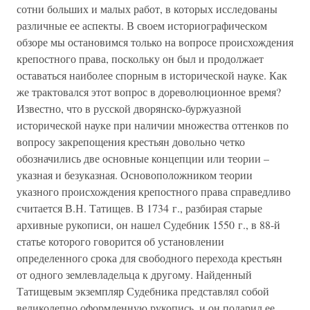
сотни больших и малых работ, в которых исследованы
различные ее аспекты. В своем историографическом
обзоре мы остановимся только на вопросе происхождения
крепостного права, поскольку он был и продолжает
оставаться наиболее спорным в исторической науке. Как
же трактовался этот вопрос в дореволюционное время?
Известно, что в русской дворянско-буржуазной
исторической науке при наличии множества оттенков по
вопросу закрепощения крестьян довольно четко
обозначились две основные концепции или теории –
указная и безуказная. Основоположником теории
указного происхождения крепостного права справедливо
считается В.Н. Татищев. В 1734 г., разбирая старые
архивные рукописи, он нашел Судебник 1550 г., в 88-й
статье которого говорится об установлении
определенного срока для свободного перехода крестьян
от одного землевладельца к другому. Найденный
Татищевым экземпляр Судебника представлял собой
великолепно оформленную рукопись, и он подарил ее