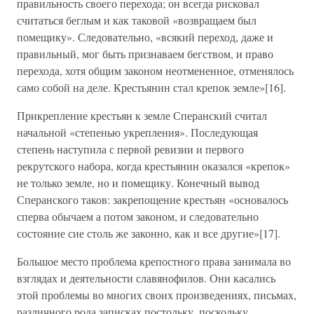
правильность своего перехода; он всегда рисковал
считаться беглым и как таковой «возвращаем был
помещику». Следовательно, «всякий переход, даже и
правильный, мог быть признаваем бегством, и право
перехода, хотя общим законом неотмененное, отменялось
само собой на деле. Крестьянин стал крепок земле»[16].
Прикрепление крестьян к земле Сперанский считал
начальной «степенью укрепления». Последующая
степень наступила с первой ревизии и первого
рекрутского набора, когда крестьянин оказался «крепок»
не только земле, но и помещику. Конечный вывод
Сперанского таков: закрепощение крестьян «основалось
сперва обычаем а потом законом, и следовательно
состояние сие столь же законно, как и все другие»[17].
Большое место проблема крепостного права занимала во
взглядах и деятельности славянофилов. Они касались
этой проблемы во многих своих произведениях, письмах,
различного рода записках постольку, поскольку