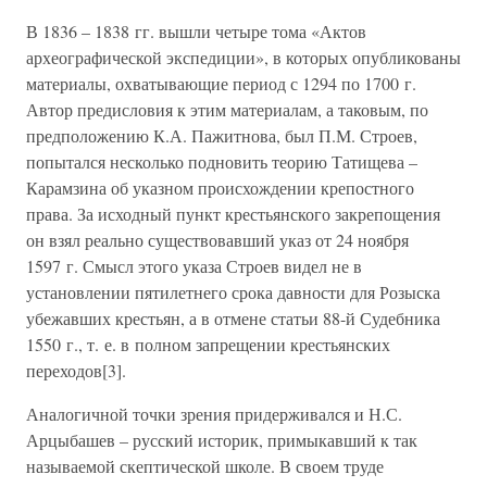
В 1836 – 1838 гг. вышли четыре тома «Актов
археографической экспедиции», в которых опубликованы
материалы, охватывающие период с 1294 по 1700 г.
Автор предисловия к этим материалам, а таковым, по
предположению К.А. Пажитнова, был П.М. Строев,
попытался несколько подновить теорию Татищева –
Карамзина об указном происхождении крепостного
права. За исходный пункт крестьянского закрепощения
он взял реально существовавший указ от 24 ноября
1597 г. Смысл этого указа Строев видел не в
установлении пятилетнего срока давности для Розыска
убежавших крестьян, а в отмене статьи 88-й Судебника
1550 г., т. е. в полном запрещении крестьянских
переходов[3].
Аналогичной точки зрения придерживался и Н.С.
Арцыбашев – русский историк, примыкавший к так
называемой скептической школе. В своем труде