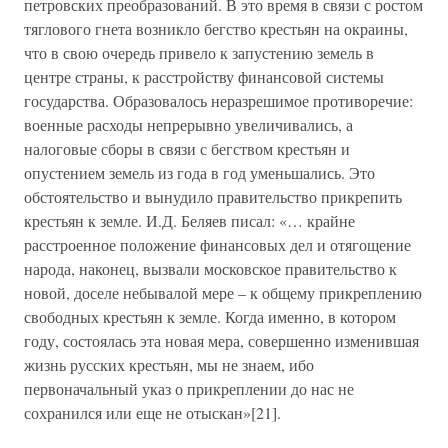
петровских преобразований. В это время в связи с ростом
тяглового гнета возникло бегство крестьян на окраины,
что в свою очередь привело к запустению земель в
центре страны, к расстройству финансовой системы
государства. Образовалось неразрешимое противоречие:
военные расходы непрерывно увеличивались, а
налоговые сборы в связи с бегством крестьян и
опустением земель из года в год уменьшались. Это
обстоятельство и вынудило правительство прикрепить
крестьян к земле. И.Д. Беляев писал: «… крайне
расстроенное положение финансовых дел и отягощение
народа, наконец, вызвали московское правительство к
новой, доселе небывалой мере – к общему прикреплению
свободных крестьян к земле. Когда именно, в котором
году, состоялась эта новая мера, совершенно изменившая
жизнь русских крестьян, мы не знаем, ибо
первоначальный указ о прикреплении до нас не
сохранился или еще не отыскан»[21].