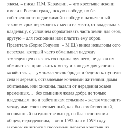
знаем, – писал Н.М. Карамзин, – что крестьяне искони
имели в России гражданскую свободу, но без
собственности недвижимой: свободу в назначенный
законом срок переходить с места на место, от владельца к
владельцу, с условием обрабатывать часть земли для себя,
другую – для господина или платить ему оброк.
Правитель (Борис Годунов. – М.Ш.) видел невыгоды сего
перехода, который часто обманывал надежду
земледельцев сыскать господина лучшего, не давал им
обживаться, привыкать к месту и к людям для успехов
хозяйства…, – умножал число бродяг и бедность: пустели
села и деревни, оставляемые кочевыми жителями; домы
обитаемые, или хижины, падали от нерадения хозяев
временных…: без сомнения желая добра не только
владельцам, но и работникам сельским – желая утвердить
между ими союз неизменный, как бы семейственный,
основанный на единстве выгод, на благосостоянии
общем, нераздельном, – он в 1592 или в 1593 году
законом уничтожил свободный переход крестьян из