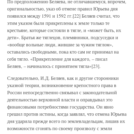
По предположению Беляева, не отличавшемуся, впрочем,
оригинальностью, указ об отмене правил Юрьева дня
появился между 1591 и 1592 гг.[22] Беляев считал, что
этим указом были прикреплены к земле только те
крестьяне, которые состояли в тягле, и «может быть, их
дети». Братья же тяглецов, племянники, подсуседки и
«вообще вольные люди, жившие за чужим тяглом»,
оставались свободными, пока кто сам не принимал на
себя тягло. «Прикрепление для каждого, – писал
Беляев, – начиналось с принятием тягла»[23].
Следовательно, И.Д. Беляев, как и другие сторонники
указной теории, возникновение крепостного права в
России непосредственно связывал с законодательной
деятельностью верховной власти и оправдывал это
финансовыми потребностями государства. Он явно
грешил против истины, когда заявлял, что отмена Юрьева
дня ударила прежде всего по землевладельцам, лишив их
возможности сгонять по своему произволу с земли