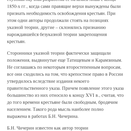
1850-х гг., когда сами правящие верхи вынуждены были
признать необходимость освобождения крестьян. При
этом одни авторы продолжали стоять на позициях
указной теории, другие – склонялись признанию
нарождавшейся безуказной теории закрепощения
крестьян.
Сторонники указной теории фактически защищали
положения, выдвинутые еще Татищевым и Карамзиным.
Не соглашаясь по некоторым второстепенным вопросам,
все они сходились на том, что крепостное право в России
утвердилось вследствие издания некоего
правительственного указа. Причем появление этого указа
большинство из них относило к концу XVI в., считая, что
до того времени крестьяне были свободным, бродячим
населением. Такого рода мысль наиболее полно
выражена в работах Б.Н. Чичерина.
Б.Н. Чичерин известен как автор теории