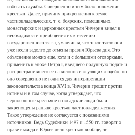
избегать службы. Совершенно иным было положение
крестьян. Далее, причину прикрепления к земле
частновладельческих, т. е. боярских, помещичьих,
монастырских и церковных крестьян Чичерин видел в
необходимости приобщения их к несению
государственного тягла, умалчивая, что такое тягло они
уже несли задолго до отмены правил Юрьева дня. Это
объяснение можно еще, хотя и с большими оговорками,
применить к эпохе Петра I, введшего подушную подать и
распространившего ее на холопов и «гулящих людей», но
оно совершенно не годится для интерпретации
законодательства конца XVI в. Чичерин грешит против
истины и в том случае, когда утверждает, что
черносошные крестьяне и посадские люди были
закрепощены раньше крестьян частновладельческих.
Такое утверждение не согласуется с показаниями
источников. Ведь Судебники 1497 и 1550 гг. говорят о
праве выхода в Юрьев день крестьян вообще, не