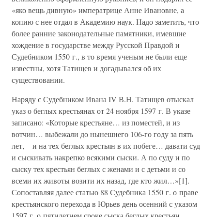
«яко вещь дивную» императрице Анне Ивановне, а
копию с нее отдал в Академию наук. Надо заметить, что
более ранние законодательные памятники, имевшие
хождение в государстве между Русской Правдой и
Судебником 1550 г., в то время ученым не были еще
известны, хотя Татищев и догадывался об их
существовании.
Наряду с Судебником Ивана IV В.Н. Татищев отыскал
указ о беглых крестьянах от 24 ноября 1597 г. В указе
записано: «Которые крестьяне… из поместей, и из
вотчин… выбежали до нынешнего 106-го году за пять
лет, – и на тех беглых крестьян в их побеге… давати суд
и сыскивать накрепко всякими сыски. А по суду и по
сыску тех крестьян беглых с женами и с детьми и со
всеми их животы возити их назад, где кто жил…»[1].
Сопоставляя далее статью 88 Судебника 1550 г. о праве
крестьянского перехода в Юрьев день осенний с указом
1597 г. о пятилетнем сроке сыска беглых крестьян,