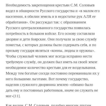
Необходимость закрепощения крестьян С.М. Соловьев
видел в обширности Русского государства и «в малом его
населении, в обилии земель и в недостатке рук АЛЯ ее
обработания». Он рассуждал так: с образованием
Русского централизованного государства появилась
потребность в большом войске. Его основу составляли
дворяне и дети боярские. Они получали за свою службу
поместья, с которых должны были содержать себя, и по
призыву государя являться «конны, людны и оружны».
Чтобы служилый человек мог всегда исправно нести
требуемую службу, он должен был иметь на своей земле
необходимое количество крестьян для ее возделывания.
Между тем богатые соседи постоянно переманивали их у
него большими льготами. Вот почему государство,
наделив служилого дворянина землею «обязано было
дать ему и постоянных работников, иначе он служить не
мог»[11].
Как видим, С.М. Соловьев, подобно многим другим