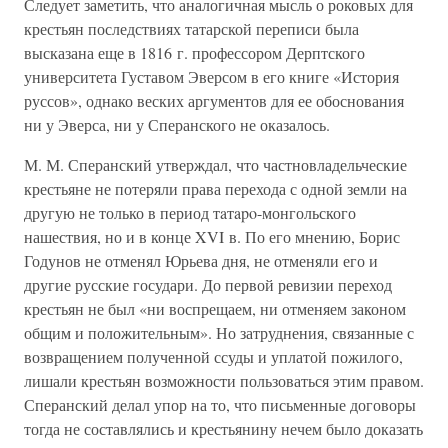
Следует заметить, что аналогичная мысль о роковых для
крестьян последствиях татарской переписи была
высказана еще в 1816 г. профессором Дерптского
университета Густавом Эверсом в его книге «История
руссов», однако веских аргументов для ее обоснования
ни у Эверса, ни у Сперанского не оказалось.
М. М. Сперанский утверждал, что частновладельческие
крестьяне не потеряли права перехода с одной земли на
другую не только в период тaтapo-монгольского
нашествия, но и в конце XVI в. По его мнению, Борис
Годунов не отменял Юрьева дня, не отменяли его и
другие русские государи. До первой ревизии переход
крестьян не был «ни воспрещаем, ни отменяем законом
общим и положительным». Но затруднения, связанные с
возвращением полученной ссуды и уплатой пожилого,
лишали крестьян возможности пользоваться этим правом.
Сперанский делал упор на то, что письменные договоры
тогда не составлялись и крестьянину нечем было доказать