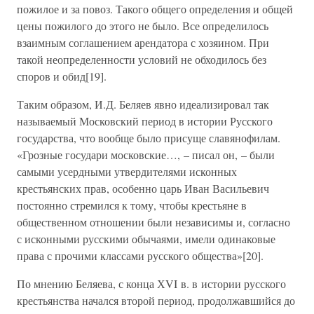
пожилое и за повоз. Такого общего определения и общей
цены пожилого до этого не было. Все определилось
взаимным соглашением арендатора с хозяином. При
такой неопределенности условий не обходилось без
споров и обид[19].
Таким образом, И.Д. Беляев явно идеализировал так
называемый Московский период в истории Русского
государства, что вообще было присуще славянофилам.
«Грозные государи московские…, – писал он, – были
самыми усердными утвердителями исконных
крестьянских прав, особенно царь Иван Васильевич
постоянно стремился к тому, чтобы крестьяне в
общественном отношении были независимы и, согласно
с исконными русскими обычаями, имели одинаковые
права с прочими классами русского общества»[20].
По мнению Беляева, с конца ХVI в. в истории русского
крестьянства начался второй период, продолжавшийся до