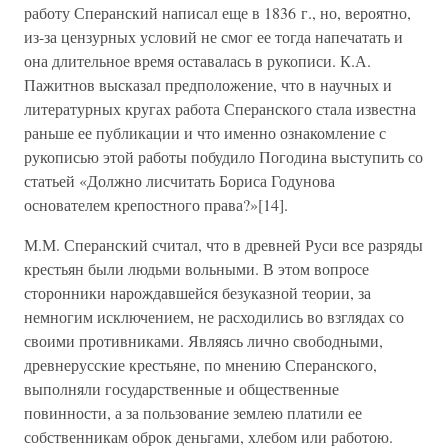
работу Сперанский написал еще в 1836 г., но, вероятно,
из-за цензурных условий не смог ее тогда напечатать и
она длительное время оставалась в рукописи. К.А.
Пажитнов высказал предположение, что в научных и
литературных кругах работа Сперанского стала известна
раньше ее публикации и что именно ознакомление с
рукописью этой работы побудило Погодина выступить со
статьей «Должно лисчитать Бориса Годунова
основателем крепостного права?»[14].
М.М. Сперанский считал, что в древней Руси все разряды
крестьян были людьми вольными. В этом вопросе
сторонники нарождавшейся безуказной теории, за
немногим исключением, не расходились во взглядах со
своими противниками. Являясь лично свободными,
древнерусские крестьяне, по мнению Сперанского,
выполняли государственные и общественные
повинности, а за пользование землею платили ее
собственникам оброк деньгами, хлебом или работою.