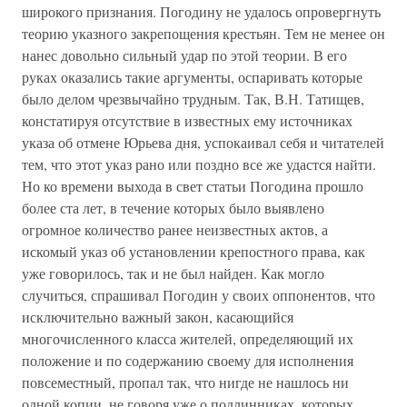
широкого признания. Погодину не удалось опровергнуть
теорию указного закрепощения крестьян. Тем не менее он
нанес довольно сильный удар по этой теории. В его
руках оказались такие аргументы, оспаривать которые
было делом чрезвычайно трудным. Так, В.Н. Татищев,
констатируя отсутствие в известных ему источниках
указа об отмене Юрьева дня, успокаивал себя и читателей
тем, что этот указ рано или поздно все же удастся найти.
Но ко времени выхода в свет статьи Погодина прошло
более ста лет, в течение которых было выявлено
огромное количество ранее неизвестных актов, а
искомый указ об установлении крепостного права, как
уже говорилось, так и не был найден. Как могло
случиться, спрашивал Погодин у своих оппонентов, что
исключительно важный закон, касающийся
многочисленного класса жителей, определяющий их
положение и по содержанию своему для исполнения
повсеместный, пропал так, что нигде не нашлось ни
одной копии, не говоря уже о подлинниках, которых