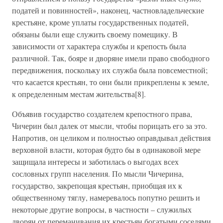
податей и повинностей», наконец, частновладельческие
крестьяне, кроме уплаты государственных податей,
обязаны были еще служить своему помещику. В
зависимости от характера службы и крепость была
различной. Так, бояре и дворяне имели право свободного
передвижения, поскольку их служба была повсеместной;
что касается крестьян, то они были прикреплены к земле,
к определенным местам жительства[8].
Объявив государство создателем крепостного права,
Чичерин был далек от мысли, чтобы порицать его за это.
Напротив, он целиком и полностью оправдывал действия
верховной власти, которая будто бы в одинаковой мере
защищала интересы и заботилась о выгодах всех
сословных групп населения. По мысли Чичерина,
государство, закрепощая крестьян, приобщая их к
общественному тяглу, намеревалось попутно решить и
некоторые другие вопросы, в частности – служилых
дворян от переманивания их крестьян богатыми соседями