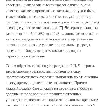
крестьян. Сначала она высказывается случайно; она
является как мера временная и частная; но нужно было
только обобщить ее, сделать из нее государственную
систему, и прямым последствием должно было сделаться
всеобщее укрепление сословии»[7]. Чичерин считал, что
закон, изданный в 1592 или 1593 г., лишь распространил
на частновладельческих крестьян те государственные
обязанности, которые уже несли остальные разряды
населения – бояре, дворяне, посадские люди и
черносошные крестьяне.
Таким образом, согласно утверждению Б.Н. Чичерина,
закрепощение крестьянства произошло в силу
необходимости всех сословий выполнять по отношению
к государству определенные повинности. Причем
каждый должен был служить на своем месте: бояре и
дворяне на поле брани и в правительственных
учреждениях, посадские люди и черносошные крестьяне
отправлением в пользу государства «различных служб,