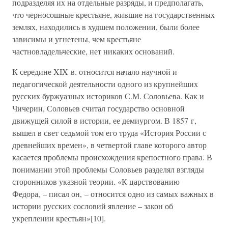
подразделяя их на отдельные разряды, и предполагать,
что черносошные крестьяне, жившие на государственных
землях, находились в худшем положении, были более
зависимы и угнетены, чем крестьяне
частновладельческие, нет никаких оснований.
К середине XIX в. относится начало научной и
педагогической деятельности одного из крупнейших
русских буржуазных историков С.М. Соловьева. Как и
Чичерин, Соловьев считал государство основной
движущей силой в истории, ее демиургом. В 1857 г,
вышел в свет седьмой том его труда «История России с
древнейших времен», в четвертой главе которого автор
касается проблемы происхождения крепостного права. В
понимании этой проблемы Соловьев разделял взгляды
сторонников указной теории. «К царствованию
Федора, – писал он, – относится одно из самых важных в
истории русских сословий явление – закон об
укреплении крестьян»[10].