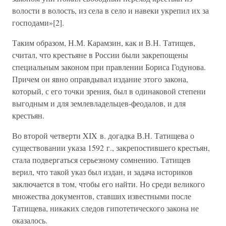
волости в волость, из села в село и навеки укрепил их за
господами»[2].
Таким образом, Н.М. Карамзин, как и В.Н. Татищев,
считал, что крестьяне в России были закрепощены
специальным законом при правлении Бориса Годунова.
Причем он явно оправдывал издание этого закона,
который, с его точки зрения, был в одинаковой степени
выгодным и для землевладельцев-феодалов, и для
крестьян.
Во второй четверти XIX в. догадка В.Н. Татищева о
существовании указа 1592 г., закрепостившего крестьян,
стала подвергаться серьезному сомнению. Татищев
верил, что такой указ был издан, и задача историков
заключается в том, чтобы его найти. Но среди великого
множества документов, ставших известными после
Татищева, никаких следов гипотетического закона не
оказалось.