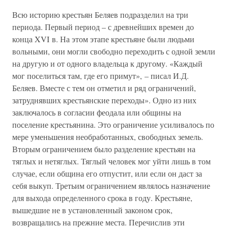
Всю историю крестьян Беляев подразделил на три
периода. Первый период – с древнейших времен до
конца XVI в. На этом этапе крестьяне были людьми
вольными, они могли свободно переходить с одной земли
на другую и от одного владельца к другому. «Каждый
мог поселиться там, где его примут», – писал И.Д.
Беляев. Вместе с тем он отметил и ряд ограничений,
затруднявших крестьянские переходы». Одно из них
заключалось в согласии феодала или общины на
поселение крестьянина. Это ограничение усиливалось по
мере уменьшения необработанных, свободных земель.
Вторым ограничением было разделение крестьян на
тяглых и нетяглых. Тяглый человек мог уйти лишь в том
случае, если община его отпустит, или если он даст за
себя выкуп. Третьим ограничением являлось назначение
для выхода определенного срока в году. Крестьяне,
вышедшие не в установленный законом срок,
возвращались на прежние места. Перечислив эти