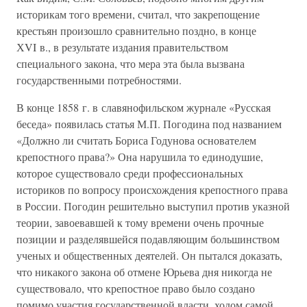
историкам того времени, считал, что закрепощение
крестьян произошло сравнительно поздно, в конце
ХVI в., в результате издания правительством
специального закона, что мера эта была вызвана
государственными потребностями.
В конце 1858 г. в славянофильском журнале «Русская
беседа» появилась статья М.П. Погодина под названием
«Должно ли считать Бориса Годунова основателем
крепостного права?» Она нарушила то единодушие,
которое существовало среди профессиональных
историков по вопросу происхождения крепостного права
в России. Погодин решительно выступил против указной
теории, завоевавшей к тому времени очень прочные
позиции и разделявшейся подавляющим большинством
ученых и общественных деятелей. Он пытался доказать,
что никакого закона об отмене Юрьева дня никогда не
существовало, что крепостное право было создано
помимо участия государственной власти, ходом самой