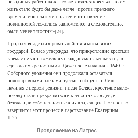
нерадивых работников. Что же касается крестьян, то им
жить стало будто бы даже легче «против прежнего
времени, ибо платежи податей и отправление
повинностей ложились равномернее, а следовательно,
были менее тягостны»[24].
Продолжая идеализировать действия московских
государей, Беляев утверждал, что прикрепление крестьян
к земле не уничтожило их гражданской значимости, не
сделало их крепостными. Даже после издания в 1649 г.
Соборного уложения они продолжали оставаться
полноправными членами русского общества. Лишь
начиная с первой ревизии, писал Беляев, крестьяне мало-
помалу стали превращаться в крепостных людей, в
безгласную собственность своих владельцев. Полностью
завершится этот процесс в царствование Екатерины
II[25].
Необходимо заметить, что И.Д. Беляев в своих
Продолжение на Литрес
рассуждениях нередко противоречил сам себе.