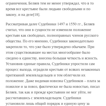
ограничения, Беляев тем не менее утверждал, что в то
время все крестьяне были людьми свободными и по
закону, и на деле[18].
Рассматривая далее Судебники 1497 и 1550 гг., Беляев
считал, что они в сущности не изменили положение
крестьян как свободных, полноправных членов русского
общества. По его мнению, Судебники законодательно
закрепили то, что уже было утверждено обычаем. При
этом существовавшее на местах многообразие было
сведено к единству, внесена большая четкость и ясность.
Установив единые правила, Судебники упростили сам
процесс выхода, оградили крестьян от всяких незаконных
притязаний землевладельцев и тем облегчили их
положение. Даже видимая новизна Судебников – плата за
пожилое и за повоз, фактически не была новостью, писал
Беляев, так как и прежде крестьянин не мог уйти, не
рассчитавшись с землевладельцем. Судебники
установили лишь общий порядок и единую цену за