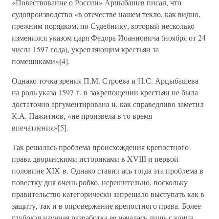
«Повествование о России» Арцыбашев писал, что
судопроизводство «в отечестве нашем текло, как видно,
прежним порядком, по Судебнику, который несколько
изменился указом царя Федора Иоанновича (ноября от 24
числа 1597 года), укрепляющим крестьян за
помещиками»[4].
Однако точка зрения П.М. Строева и Н.С. Арцыбашева
на роль указа 1597 г. в закрепощении крестьян не была
достаточно аргументирована и, как справедливо заметил
К.А. Пажитнов, «не произвела в то время
впечатления»[5].
Так решалась проблема происхождения крепостного
права дворянскими историками в XVIII и первой
половине XIX в. Однако ставил ась тогда эта проблема в
повестку дня очень робко, нерешительно, поскольку
правительство категорически запрещало выступать как в
защиту, так и в опровержение крепостного права. Более
глубокая научная разработка ее началась лишь с конца