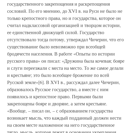
государственного закрепощения и раскрепощения
сословий. По его мнению, до XVI в. на Руси не было не
только крепостного права, но и государства, которое он
считал надклассовой организацией и творцом истории,
ее единственной движущей силой. Государство
отсутствовало тогда потому, утверждал Чичерин, что его
существование было невозможно при всеобщей
бродячести населения. В работе «Опыты по истории
русского права» он писал: «Дружина была кочевая; бояре
и слуги переезжали с места на место. То же самое делали
и крестьяне; это было всеобщее брожение по всей
Русской земле»[6]. В XVI в., рассуждал далее Чичерин,
образовалось Русское государство, а вместе с ним
появилось и крепостное право. Первыми были
закрепощены бояре и дворяне, а затем крестьяне.
«Вообще, – писал он, – с образованием государства
возникает мысль, что каждый подданный должен нести
на своем месте наложенное на него государственное
тягло, мысль, которая лежит в основании укрепления