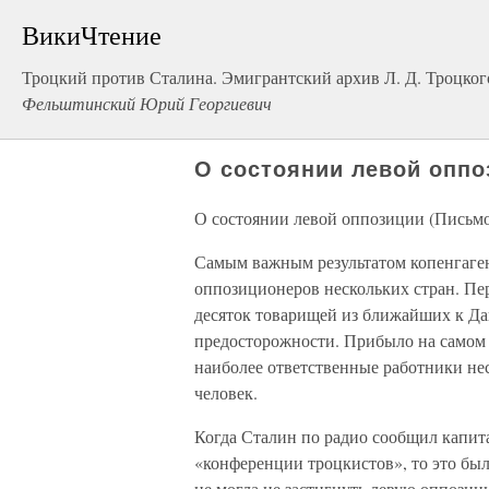
ВикиЧтение
Троцкий против Сталина. Эмигрантский архив Л. Д. Троцког
Фельштинский Юрий Георгиевич
О состоянии левой оппо
О состоянии левой оппозиции (Письмо
Самым важным результатом копенгаген
оппозиционеров нескольких стран. Пер
десяток товарищей из ближайших к Да
предосторожности. Прибыло на самом д
наиболее ответственные работники нес
человек.
Когда Сталин по радио сообщил капит
«конференции троцкистов», то это был
не могла не застигнуть левую оппози