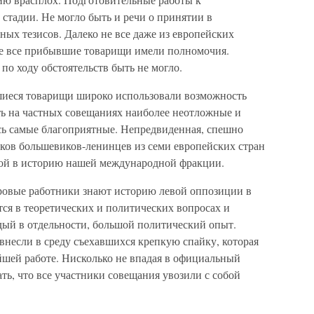
стадии. Не могло быть и речи о принятии в
ых тезисов. Далеко не все даже из европейских
не все прибывшие товарищи имели полномочия.
по ходу обстоятельств быть не могло.
вшиеся товарищи широко использовали возможность
ть на частных совещаниях наиболее неотложные и
сь самые благоприятные. Непредвиденная, спешно
тков большевиков-ленинцев из семи европейских стран
той в историю нашей международной фракции.
ровые работники знают историю левой оппозиции в
ся в теоретических и политических вопросах и
дый в отдельности, большой политический опыт.
внесли в среду съехавшихся крепкую спайку, которая
йшей работе. Нисколько не впадая в официальный
ть, что все участники совещания увозили с собой