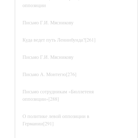
оппозиции
Письмо Г.И. Мясникову
Куда ведет путь Ленинбунда?[261]
Письмо Г.И. Мясникову
Письмо А. Монтегю[276]
Письмо сотрудникам «Бюллетеня
оппозиции»[288]
О политике левой оппозиции в
Германии[291]