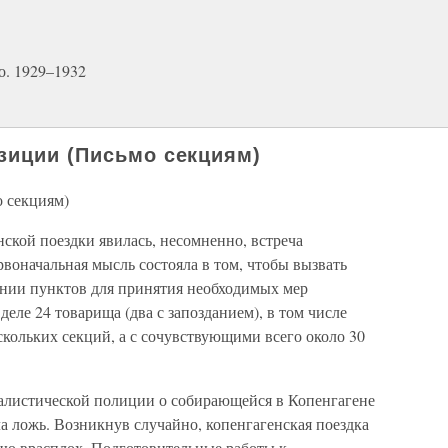
о. 1929–1932
зиции (Письмо секциям)
 секциям)
ской поездки явилась, несомненно, встреча
воначальная мысль состояла в том, чтобы вызвать
нии пунктов для принятия необходимых мер
еле 24 товарища (два с запозданием), в том числе
кольких секций, а с сочувствующими всего около 30
алистической полиции о собирающейся в Копенгагене
а ложь. Возникнув случайно, копенгагенская поездка
цию врасплох. Подготовительные работы к