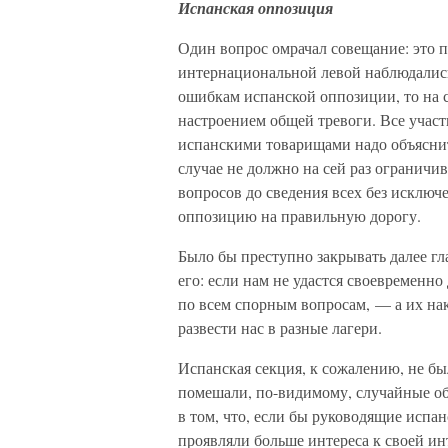
Испанская оппозиция
Один вопрос омрачал совещание: это п
интернациональной левой наблюдались
ошибкам испанской оппозиции, то на 
настроением общей тревоги. Все учас
испанскими товарищами надо объяснить
случае не должно на сей раз ограничи
вопросов до сведения всех без исклю
оппозицию на правильную дорогу.
Было бы преступно закрывать далее г
его: если нам не удастся своевременн
по всем спорным вопросам, — а их на
развести нас в разные лагери.
Испанская секция, к сожалению, не б
помешали, по-видимому, случайные обс
в том, что, если бы руководящие испа
проявляли больше интереса к своей ин