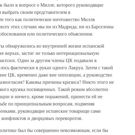
к было в вопросе о Милле, которого руководящие
 выбрать своим представителем в
е того как политическое ничтожество Милля
 всех этих случаях мы ни из Мадрида, ни из Барселоны
обоснования или политического объяснения.
ерты обнаружились во внутренней жизни испанской
ее верхах, застиг не только интернациональную
асплох. Один за другим члены ЦК подавали в
лось фактически в руках одного Лакруа. Затем с такой
 вне ЦК, временно даже вне оппозиции, а руководство
разногласия? Каковы причины кризиса? Никто этого не
узкого кружка посвященных. Такой режим абсолютно
ции и ничего, кроме поражений, принести ей не
орьбе по принципиальным вопросам, подменяя
ценками, руководящие испанские товарищи сами
 конфликтов и дворцовых переворотов.
олитике был бы совершенно невозможным, если бы