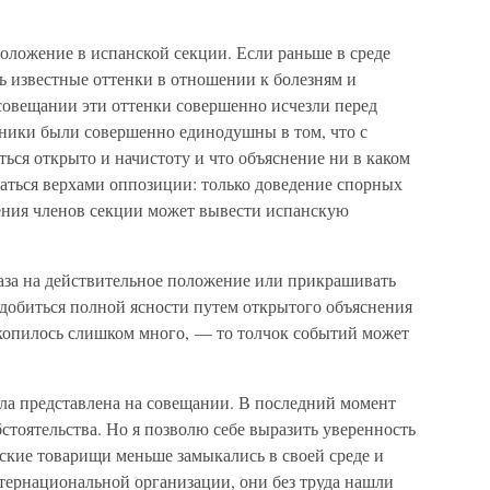
оложение в испанской секции. Если раньше в среде
 известные оттенки в отношении к болезням и
совещании эти оттенки совершенно исчезли перед
тники были совершенно единодушны в том, что с
ся открыто и начистоту и что объяснение ни в каком
ваться верхами оппозиции: только доведение спорных
чения членов секции может вывести испанскую
лаза на действительное положение или прикрашивать
о добиться полной ясности путем открытого объяснения
копилось слишком много, — то толчок событий может
ыла представлена на совещании. В последний момент
тоятельства. Но я позволю себе выразить уверенность
нские товарищи меньше замыкались в своей среде и
тернациональной организации, они без труда нашли