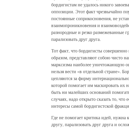
бордигистам не удалось никого завоев
оппозиции. Этот факт чрезвычайно поу
постоянные соприкосновения, не устан
взаимопроникновения и взаимовоздейст
разнородные и резко размежеванные г
парализовать друг друга.
Тот факт, что бордигисты совершенно 
образом, представляют собою чисто на
марксизма наиболее уничтожающую о
нельзя вести «в отдельной стране». Б
цепляются за фирму интернациональн
которой помогает им маскировать их 
быть ни малейших оснований помогать 
случаях, надо открыто сказать то, что
интересы самой бордигистской фракци
Где не помогает критика идей, нужна 
другу, парализовать друг друга и осл