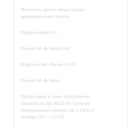
Интервью, данное мною социал-
демократической печати
Предисловие[163]
Письмо М. Истмену[168]
Издательству «Малик»[183]
Письмо М. Истмену
Предисловие к главе «Исключение
Троцкого из ЦК ВКП[191] (речь на
объединенном пленуме ЦК и ЦКК 23
октября 1927 г.)»[192]