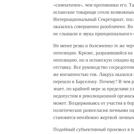
«симпатичен», чем противники его. Та
испанские товарищи сочли возможным
Интернациональный Секретариат, посл
оказалось совершенно разоблачено. Во
не слышали и звука принципиального 
Не менее резко и болезненно те же ч
оппозиции. Кризис, разразившийся на 
оппозицию, но и испанскую секцию вр
отставку. Все руководство сосредоточи
же внезапностью тов. Лакруа оказался
перешло в Барселону. Почему? В чем 
знает, по крайней мере за пределами 
недопустим в революционной организа
может. Воздерживаясь от участия в б
политические разногласия личными о
становятся неизбежно жертвой личных
Подобный субъективный произвол в п