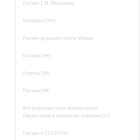
Письмо Г.И. Мясникову
Интервью[295]
Письмо редакции газеты Militant
Письмо[299]
Ответы[300]
Письмо[308]
Кто руководит ныне Коминтерном
Предисловие к немецкому изданию[312]
Письмо в СССР[316]