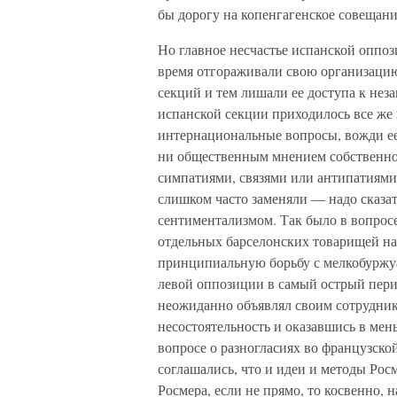
бы дорогу на копенгагенское совещани
Но главное несчастье испанской оппоз
время отгораживали свою организацию
секций и тем лишали ее доступа к не
испанской секции приходилось все же
интернациональные вопросы, вожди ее
ни общественным мнением собственно
симпатиями, связями или антипатиями
слишком часто заменяли — надо сказ
сентиментализмом. Так было в вопросе
отдельных барселонских товарищей н
принципиальную борьбу с мелкобуржу
левой оппозиции в самый острый перио
неожиданно объявлял своим сотрудник
несостоятельность и оказавшись в ме
вопросе о разногласиях во французско
соглашались, что и идеи и методы Рос
Росмера, если не прямо, то косвенно, 