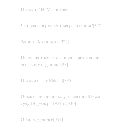
Письмо Г.И. Мясникову
Что такое перманентная революция?[320]
Записка Мясникову[322]
Перманентная революция. Предисловие к
чешскому изданию[323]
Письмо в The Militant[335]
Объяснения по поводу заявления Шумана
суду 18 декабря 1929 г.[336]
О Гильфердинге[354]