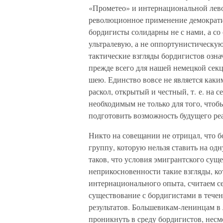
«Прометео» и интернациональной лево
революционное применение демократи
бордигисты солидарны не с нами, а со
ультралевую, а не оппортунистическую 
тактические взгляды бордигистов озн
прежде всего для нашей немецкой секц
шею. Единство вовсе не является как
раскол, открытый и честный, т. е. на 
необходимым не только для того, чтобы
подготовить возможность будущего реа
Никто на совещании не отрицал, что
группу, которую нельзя ставить на од
таков, что условия эмигрантского сущ
неприкосновенности такие взгляды, к
интернационального опыта, считаем с
существование с бордигистами в тече
результатов. Большевикам-ленинцам в
проникнуть в среду бордигистов, несм