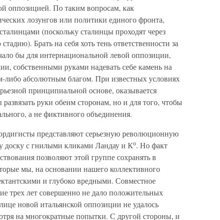
й оппозицией. По таким вопросам, как
ческих лозунгов или политики единого фронта,
 сталинцами (поскольку сталинцы проходят через
стадию). Брать на себя хоть тень ответственности за
ачало бы для интернациональной левой оппозиции,
ии, собственными руками надевать себе камень на
им-либо абсолютным благом. При известных условиях
серьезной принципиальной основе, оказывается
 развязать руки обеим сторонам, но и для того, чтобы
льного, а не фиктивного объединения.
 бордигисты представляют серьезную революционную
о
ну доску с гнилыми кликами Ландау и К
. Но факт
ествования позволяют этой группе сохранять в
оторые мы, на основании нашего коллективного
ектантскими и глубоко вредными. Совместное
ние трех лет совершенно не дало положительных
 лице новой итальянской оппозиции не удалось
отря на многократные попытки. С другой стороны, и