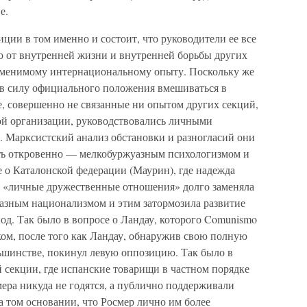
е.
иции в том именно и состоит, что руководители ее все
 от внутренней жизни и внутренней борьбы других
заменимому интернациональному опыту. Поскольку же
 в силу официального положения вмешиваться в
, совершенно не связанные ни опытом других секций,
й организации, руководствовались личными
. Марксистский анализ обстановки и разногласий они
ать откровенно — мелкобуржуазным психологизмом и
 о Каталонской федерации (Маурин), где надежда
а «личные дружественные отношения» долго заменяла
азным национализмом и этим затормозила развитие
д. Так было в вопросе о Ландау, которого Comunismo
ом, после того как Ландау, обнаружив свою полную
ньшинстве, покинул левую оппозицию. Так было в
й секции, где испанские товарищи в частном порядке
мера никуда не годятся, а публично поддерживали
на том основании, что Росмер лично им более