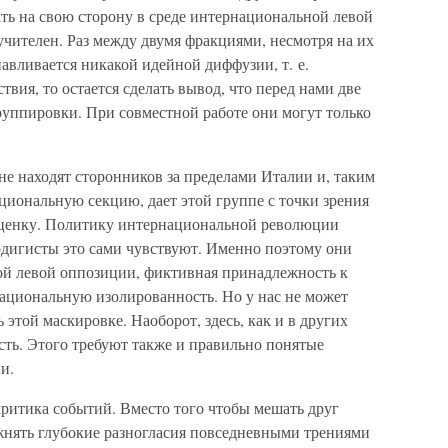
ать на свою сторону в среде интернациональной левой
чителен. Раз между двумя фракциями, несмотря на их
авливается никакой идейной диффузии, т. е.
вия, то остается сделать вывод, что перед нами две
руппировки. При совместной работе они могут только
не находят сторонников за пределами Италии и, таким
циональную секцию, дает этой группе с точки зрения
ценку. Политику интернациональной революции
ордигисты это сами чувствуют. Именно поэтому они
ой левой оппозиции, фиктивная принадлежность к
национальную изолированность. Но у нас не может
этой маскировке. Наоборот, здесь, как и в других
 есть. Этого требуют также и правильно понятые
и.
критика событий. Вместо того чтобы мешать друг
ожнять глубокие разногласия повседневными трениями