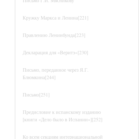
Письмо Г.И. Мясникову
Кружку Маркса и Ленина[221]
Правлению Ленинбунда[223]
Декларация для «Веритэ»[230]
Письмо, переданное через Я.Г.
Блюмкина[244]
Письмо[251]
Предисловие к испанскому изданию
[книги «Дело было в Испании»][252]
Ко всем секциям интернациональной