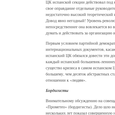
ЦК испанской секции действовал под к
свое оправдание отдельные руководите
недостаточно высокий теоретический 
Довод явно негодный! Уровень револю
непосредственнее она вовлекается во 
думать и действовать за организацию и
Первым условием партийной демократи
интернациональных документов, каса
испанский ЦК обязался довести эти до
каждый испанский большевик-ленинец 
существо кризиса в самом испанском Ц
большему, чем десяток абстрактных ст
отношении к «людям».
Бордигисты
Внимательному обсуждению на совеща
«Прометео» (бордигисты). Дело шло н
нескольких лет показал совершенную