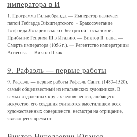
императора в И
1. Программа Гильдебранда. — Император назначает
папой Гебгарда Эйхштедтского. – Бракосочетание
Готфрида Лотарингского с Беатрисой Тосканской. —
Прибытие Генриха III в Италию. — Виктор II, папа. —
Смерть императора (1056 г.). — Регентство императрицы
Агнессы. — Виктор II как
9. Рафаэль — первые работы
9. Рафаэль — первые работы Рафаэль Санти (1483–1520),
самый общеизвестный из итальянских художников. В
самых отдаленных кругах человечества, любящего
искусство, его создания считаются вместилищем всех
художественных совершенств, несмотря на отрицание,
являющееся время от
Виктор Николаевич Юганов