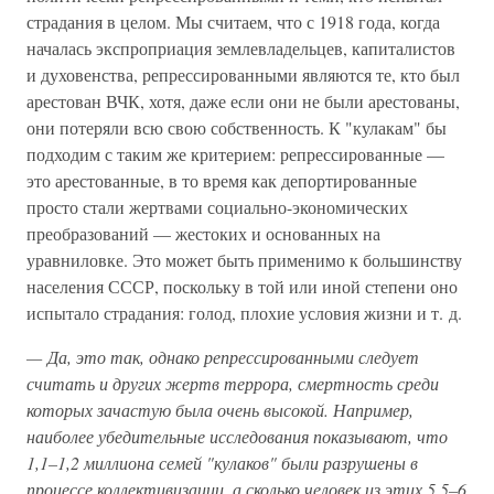
страдания в целом. Мы считаем, что с 1918 года, когда
началась экспроприация землевладельцев, капиталистов
и духовенства, репрессированными являются те, кто был
арестован ВЧК, хотя, даже если они не были арестованы,
они потеряли всю свою собственность. К "кулакам" бы
подходим с таким же критерием: репрессированные —
это арестованные, в то время как депортированные
просто стали жертвами социально-экономических
преобразований — жестоких и основанных на
уравниловке. Это может быть применимо к большинству
населения СССР, поскольку в той или иной степени оно
испытало страдания: голод, плохие условия жизни и т. д.
— Да, это так, однако репрессированными следует
считать и других жертв террора, смертность среди
которых зачастую была очень высокой. Например,
наиболее убедительные исследования показывают, что
1,1–1,2 миллиона семей "кулаков" были разрушены в
процессе коллективизации, а сколько человек из этих 5,5–6