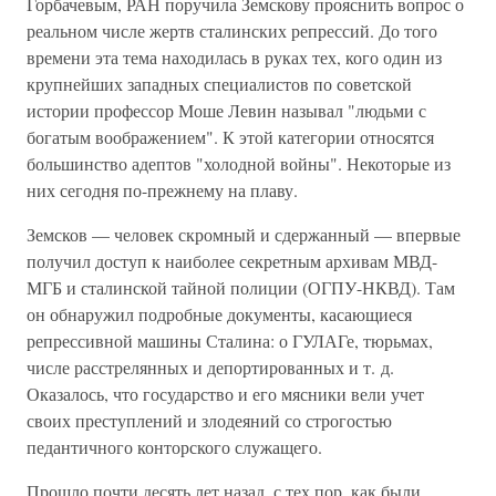
Горбачевым, РАН поручила Земскову прояснить вопрос о
реальном числе жертв сталинских репрессий. До того
времени эта тема находилась в руках тех, кого один из
крупнейших западных специалистов по советской
истории профессор Моше Левин называл "людьми с
богатым воображением". К этой категории относятся
большинство адептов "холодной войны". Некоторые из
них сегодня по-прежнему на плаву.
Земсков — человек скромный и сдержанный — впервые
получил доступ к наиболее секретным архивам МВД-
МГБ и сталинской тайной полиции (ОГПУ-НКВД). Там
он обнаружил подробные документы, касающиеся
репрессивной машины Сталина: о ГУЛАГе, тюрьмах,
числе расстрелянных и депортированных и т. д.
Оказалось, что государство и его мясники вели учет
своих преступлений и злодеяний со строгостью
педантичного конторского служащего.
Прошло почти десять лет назад, с тех пор, как были