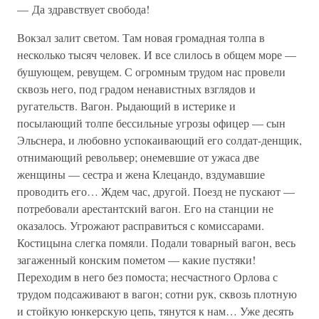
— Да здравствует свобода!
Вокзал залит светом. Там новая громадная толпа в
несколько тысяч человек. И все слилось в общем море —
бушующем, ревущем. С огромным трудом нас провели
сквозь него, под градом ненавистных взглядов и
ругательств. Вагон. Рыдающий в истерике и
посылающий толпе бессильные угрозы офицер — сын
Эльснера, и любовно успокаивающий его солдат-денщик,
отнимающий револьвер; онемевшие от ужаса две
женщины — сестра и жена Клецандо, вздумавшие
проводить его… Ждем час, другой. Поезд не пускают —
потребовали арестантский вагон. Его на станции не
оказалось. Угрожают расправиться с комиссарами.
Костицына слегка помяли. Подали товарный вагон, весь
загаженный конским пометом — какие пустяки!
Переходим в него без помоста; несчастного Орлова с
трудом подсаживают в вагон; сотни рук, сквозь плотную
и стойкую юнкерскую цепь, тянутся к нам… Уже десять