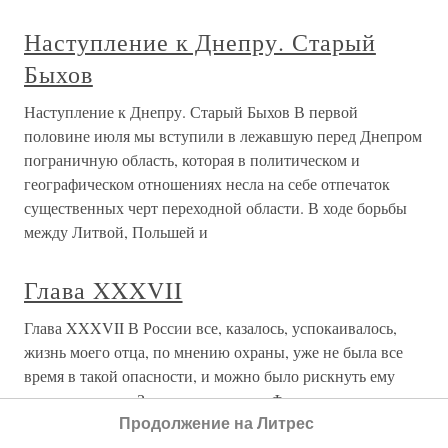
Наступление к Днепру. Старый
Быхов
Наступление к Днепру. Старый Быхов В первой
половине июля мы вступили в лежавшую перед Днепром
пограничную область, которая в политическом и
географическом отношениях несла на себе отпечаток
существенных черт переходной области. В ходе борьбы
между Литвой, Польшей и
Глава XXXVII
Глава XXXVII В России все, казалось, успокаивалось,
жизнь моего отца, по мнению охраны, уже не была все
время в такой опасности, и можно было рискнуть ему
переселиться из Зимнего дворца на Фонтанку, в дом
председателя Совета министров.Там у них мы и
Продолжение на Литрес
остановились, когда приехали