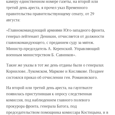
камеру единственном номере газеты, на второй или
третий день ареста, я прочел указ Временного
правительства правительствующему сенату, от 29
августа:
«Главнокомандующий армиями Юго-западного фронта,
генерал-лейтенант Деникин, отчисляется от должности
главнокомандующего, с преданием суду за мятеж.
Министр-председатель А. Керенский. Управляющий
военным министерством Б. Савинков».
Такие же указы в тот же день отданы были о генералах
Корнилове, Лукомском, Маркове и Кислякове. Позднее
состоялся приказ об отчислении ген. Романовского.
На второй или третий день ареста, на гауптвахте
появилась приступившая к опросу следственная
комиссия, под наблюдением главного полевого
прокурора фронта, генерала Батога, под
председательством помощника комиссара Костицына, и в