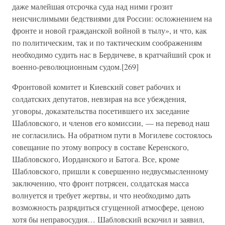
даже малейшая отсрочка суда над ними грозит
неисчислимыми бедствиями для России: осложнением на
фронте и новой гражданской войной в тылу», и что, как
по политическим, так и по тактическим соображениям
необходимо судить нас в Бердичеве, в кратчайший срок и
военно-революционным судом.[269]
Фронтовой комитет и Киевский совет рабочих и
солдатских депутатов, невзирая на все убеждения,
уговоры, доказательства посетившего их заседание
Шабловского, и членов его комиссии, — на перевод наш
не согласились. На обратном пути в Могилеве состоялось
совещание по этому вопросу в составе Керенского,
Шабловского, Иорданского и Батога. Все, кроме
Шабловского, пришли к совершенно недвусмысленному
заключению, что фронт потрясен, солдатская масса
волнуется и требует жертвы, и что необходимо дать
возможность разрядиться сгущенной атмосфере, ценою
хотя бы неправосудия… Шабловский вскочил и заявил,