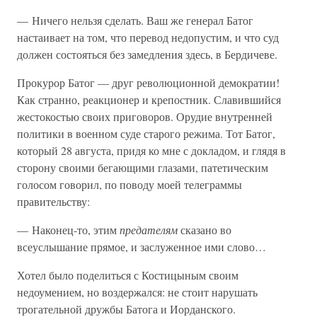
— Ничего нельзя сделать. Ваш же генерал Батог
настаивает на том, что перевод недопустим, и что суд
должен состояться без замедления здесь, в Бердичеве.
Прокурор Батог — друг революционной демократии!
Как странно, реакционер и крепостник. Славившийся
жестокостью своих приговоров. Орудие внутренней
политики в военном суде старого режима. Тот Батог,
который 28 августа, придя ко мне с докладом, и глядя в
сторону своими бегающими глазами, патетическим
голосом говорил, по поводу моей телеграммы
правительству:
— Наконец-то, этим
предателям
сказано во
всеуслышание прямое, и заслуженное ими слово…
Хотел было поделиться с Костицыным своим
недоумением, но воздержался: не стоит нарушать
трогательной дружбы Батога и Иорданского.