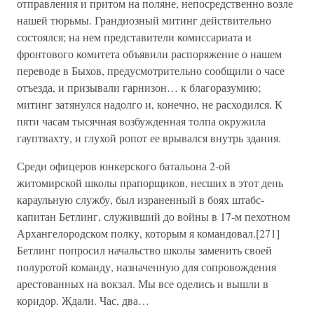
отправления и притом на поляне, непосредственно возле
нашей тюрьмы. Грандиозный митинг действительно
состоялся; на нем представители комиссариата и
фронтового комитета объявили распоряжение о нашем
переводе в Быхов, предусмотрительно сообщили о часе
отъезда, и призывали гарнизон… к благоразумию;
митинг затянулся надолго и, конечно, не расходился. К
пяти часам тысячная возбужденная толпа окружила
гауптвахту, и глухой ропот ее врывался внутрь здания.
Среди офицеров юнкерского батальона 2-ой
житомирской школы прапорщиков, несших в этот день
караульную службу, был израненный в боях штабс-
капитан Бетлинг, служивший до войны в 17-м пехотном
Архангелородском полку, которым я командовал.[271]
Бетлинг попросил начальство школы заменить своей
полуротой команду, назначенную для сопровождения
арестованных на вокзал. Мы все оделись и вышли в
коридор. Ждали. Час, два…