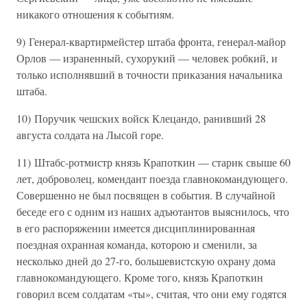
никакого отношения к событиям.
9) Генерал-квартирмейстер штаба фронта, генерал-майор
Орлов — израненный, сухорукий — человек робкий, и
только исполнявший в точности приказания начальника
штаба.
10) Поручик чешских войск Клецандо, ранивший 28
августа солдата на Лысой горе.
11) Штабс-ротмистр князь Крапоткин — старик свыше 60
лет, доброволец, комендант поезда главнокомандующего.
Совершенно не был посвящен в события. В случайной
беседе его с одним из наших адъютантов выяснилось, что
в его распоряжении имеется дисциплинированная
поездная охранная команда, которою и сменили, за
несколько дней до 27-го, большевистскую охрану дома
главнокомандующего. Кроме того, князь Крапоткин
говорил всем солдатам «ты», считая, что они ему годятся