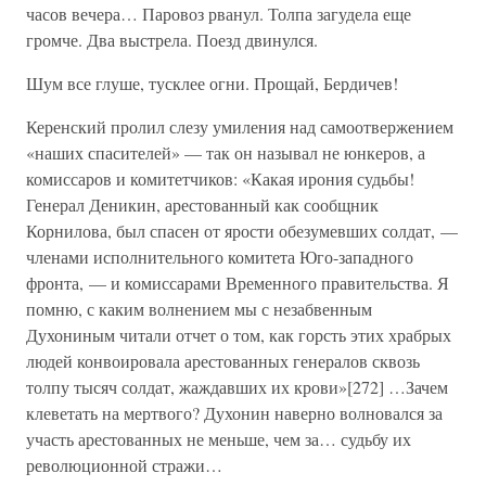
часов вечера… Паровоз рванул. Толпа загудела еще
громче. Два выстрела. Поезд двинулся.
Шум все глуше, тусклее огни. Прощай, Бердичев!
Керенский пролил слезу умиления над самоотвержением
«наших спасителей» — так он называл не юнкеров, а
комиссаров и комитетчиков: «Какая ирония судьбы!
Генерал Деникин, арестованный как сообщник
Корнилова, был спасен от ярости обезумевших солдат, —
членами исполнительного комитета Юго-западного
фронта, — и комиссарами Временного правительства. Я
помню, с каким волнением мы с незабвенным
Духониным читали отчет о том, как горсть этих храбрых
людей конвоировала арестованных генералов сквозь
толпу тысяч солдат, жаждавших их крови»[272] …Зачем
клеветать на мертвого? Духонин наверно волновался за
участь арестованных не меньше, чем за… судьбу их
революционной стражи…