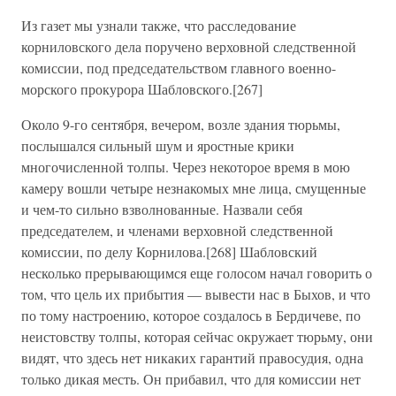
Из газет мы узнали также, что расследование
корниловского дела поручено верховной следственной
комиссии, под председательством главного военно-
морского прокурора Шабловского.[267]
Около 9-го сентября, вечером, возле здания тюрьмы,
послышался сильный шум и яростные крики
многочисленной толпы. Через некоторое время в мою
камеру вошли четыре незнакомых мне лица, смущенные
и чем-то сильно взволнованные. Назвали себя
председателем, и членами верховной следственной
комиссии, по делу Корнилова.[268] Шабловский
несколько прерывающимся еще голосом начал говорить о
том, что цель их прибытия — вывести нас в Быхов, и что
по тому настроению, которое создалось в Бердичеве, по
неистовству толпы, которая сейчас окружает тюрьму, они
видят, что здесь нет никаких гарантий правосудия, одна
только дикая месть. Он прибавил, что для комиссии нет