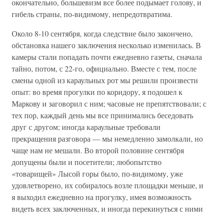
окончательно, большевизм все более подымает голову, и
гибель страны, по-видимому, непредотвратима.
Около 8-10 сентября, когда следствие было закончено,
обстановка нашего заключения несколько изменилась. В
камеры стали попадать почти ежедневно газеты, сначала
тайно, потом, с 22-го, официально. Вместе с тем, после
смены одной из караульных рот мы решили произвести
опыт: во время прогулки по коридору, я подошел к
Маркову и заговорил с ним; часовые не препятствовали; с
тех пор, каждый день мы все принимались беседовать
друг с другом; иногда караульные требовали
прекращения разговора — мы немедленно замолкали, но
чаще нам не мешали. Во второй половине сентября
допущены были и посетители; любопытство
«товарищей» Лысой горы было, по-видимому, уже
удовлетворено, их собиралось возле площадки меньше, и
я выходил ежедневно на прогулку, имея возможность
видеть всех заключенных, и иногда перекинуться с ними