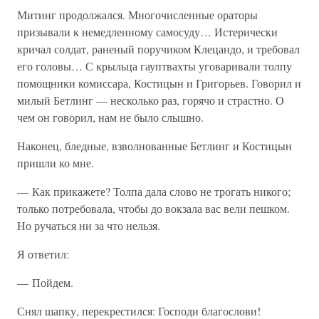
Митинг продолжался. Многочисленные ораторы
призывали к немедленному самосуду… Истерически
кричал солдат, раненый поручиком Клецандо, и требовал
его головы… С крыльца гауптвахты уговаривали толпу
помощники комиссара, Костицын и Григорьев. Говорил и
милый Бетлинг — несколько раз, горячо и страстно. О
чем он говорил, нам не было слышно.
Наконец, бледные, взволнованные Бетлинг и Костицын
пришли ко мне.
— Как прикажете? Толпа дала слово не трогать никого;
только потребовала, чтобы до вокзала вас вели пешком.
Но ручаться ни за что нельзя.
Я ответил:
— Пойдем.
Снял шапку, перекрестился: Господи благослови!