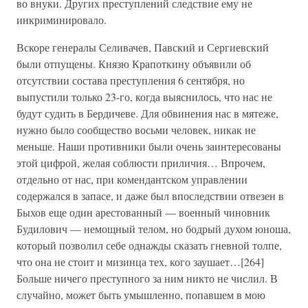
во внуки. Других преступлений следствие ему не
инкриминировало.
Вскоре генералы Селивачев, Павский и Сергиевский
были отпущены. Князю Крапоткину объявили об
отсутствии состава преступления 6 сентября, но
выпустили только 23-го, когда выяснилось, что нас не
будут судить в Бердичеве. Для обвинения нас в мятеже,
нужно было сообщество восьми человек, никак не
меньше. Наши противники были очень заинтересованы
этой цифрой, желая соблюсти приличия… Впрочем,
отдельно от нас, при комендантском управлении
содержался в запасе, и даже был впоследствии отвезен в
Быхов еще один арестованный — военный чиновник
Будилович — немощный телом, но бодрый духом юноша,
который позволил себе однажды сказать гневной толпе,
что она не стоит и мизинца тех, кого заушает…[264]
Больше ничего преступного за ним никто не числил. В
случайно, может быть умышленно, попавшем в мою