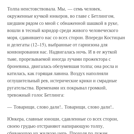
Толпа неистовствовала. Мы, — семь человек,
окруженные кучкой юнкеров, во главе с Бетлингом,
шедшим рядом со мной с обнаженной шашкой в руке,
вошли в тесный коридор среди живого человеческого
моря, сдавившего нас со всех сторон. Впереди Костицын
и делегаты (12–15), выбранные от гарнизона для
конвоирования нас. Надвигалась ночь. И в ее жуткой
тьме, прорезываемой иногда лучами прожектора с
броневика, двигалась обезумевшая толпа; она росла и
катилась, как горящая лавина. Воздух наполняли
оглушительный рев, истерические крики и смрадные
ругательства. Временами их покрывал громкий,
тревожный голос Бетлинга:
— Товарищи, слово дали!.. Товарищи, слово дали!..
Юнкера, славные юноши, сдавленные со всех сторон,
своею грудью отстраняют напирающую толпу,
сбивающую их жидкую цепь. Проходя по лужам,