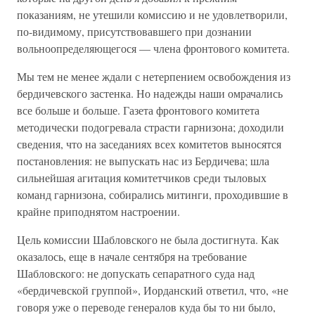
показаниям, не утешили комиссию и не удовлетворили,
по-видимому, присутствовавшего при дознании
вольноопределяющегося — члена фронтового комитета.
Мы тем не менее ждали с нетерпением освобождения из
бердичевского застенка. Но надежды наши омрачались
все больше и больше. Газета фронтового комитета
методически подогревала страсти гарнизона; доходили
сведения, что на заседаниях всех комитетов выносятся
постановления: не выпускать нас из Бердичева; шла
сильнейшая агитация комитетчиков среди тыловых
команд гарнизона, собирались митинги, проходившие в
крайне приподнятом настроении.
Цель комиссии Шабловского не была достигнута. Как
оказалось, еще в начале сентября на требование
Шабловского: не допускать сепаратного суда над
«бердичевской группой», Иорданский ответил, что, «не
говоря уже о переводе генералов куда бы то ни было,