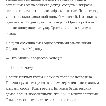
оставшимся от вчерашнего дождя, солдаты набирали
полные горсти грязи, и ею забрасывали нас. Лицо, глаза,
уши заволокло зловонной липкой жижицей. Посыпались
булыжники. Бедному калеке генералу Орлову разбили
сильно лицо; получил удар Эрдели, и я — в спину и
голову.
По пути обмениваемся односложными замечаниями.
Обращаюсь к Маркову:
— Что, милый профессор, конец?!
— По-видимому…
Пройти прямым путем к вокзалу толпа не позволила.
Повели кружным путем, в общем верст пять, по главным
улицам города. Толпа растет. Балконы бердичевских
домов полны любопытными; женщины машут платками.
Слышатся сверху веселые гортанные голоса: