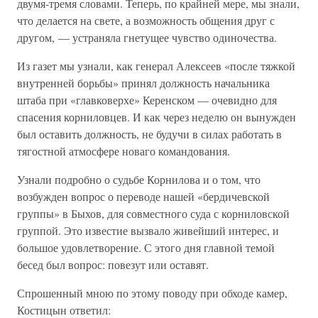
двумя-тремя словами. Теперь, по крайней мере, мы знали,
что делается на свете, а возможность общения друг с
другом, — устраняла гнетущее чувство одиночества.
Из газет мы узнали, как генерал Алексеев «после тяжкой
внутренней борьбы» принял должность начальника
штаба при «главковерхе» Керенском — очевидно для
спасения корниловцев. И как через неделю он вынужден
был оставить должность, не будучи в силах работать в
тягостной атмосфере новаго командования.
Узнали подробно о судьбе Корнилова и о том, что
возбужден вопрос о переводе нашей «бердичевской
группы» в Быхов, для совместного суда с корниловской
группой. Это известие вызвало живейший интерес, и
большое удовлетворение. С этого дня главной темой
бесед был вопрос: повезут или оставят.
Спрошенный мною по этому поводу при обходе камер,
Костицын ответил: