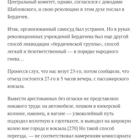
Центральный комитет, однако, согласился с доводами
Шабловского, и свою резолюцию в этом духе послал в
Бердичев.
Итак, организованный самосуд был устранен. Но в руках
революционных учреждений Бердичева был еще другой
способ ликвидации «бердичевской группы», способ
легкий и безответственный — в порядке народного
гнева…
Пронесся слух, что нас везут 23-го, потом сообщили, что
отъезд состоится 27-го в 5 часов вечера, с пассажирского
вокзала.
Вывести арестованных без огласки не представляло
никакого труда: на автомобиле, пешком в юнкерской
колонне, наконец, в вагоне — узкоколейный путь
подходил вплотную к гауптвахте, и выводил на широкую
колею вне города и вокзала.[270] Но такой способ
переезда, — не соответствовал намерениям комиссариата