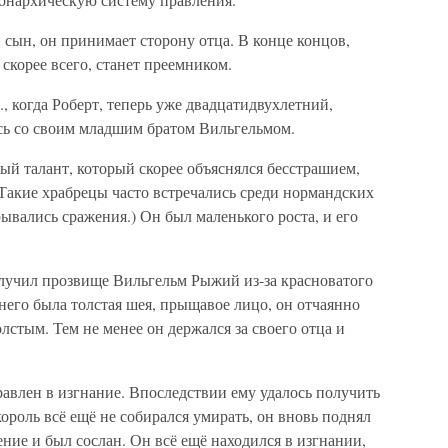
й сын, он принимает сторону отца. В конце концов,
 скорее всего, станет преемником.
, когда Роберт, теперь уже двадцатидвухлетний,
сь со своим младшим братом Вильгельмом.
й талант, который скорее объяснялся бесстрашием,
Такие храбрецы часто встречались среди нормандских
вались сражения.) Он был маленького роста, и его
лучил прозвище Вильгельм Рыжий из-за красноватого
него была толстая шея, прыщавое лицо, он отчаянно
олстым. Тем не менее он держался за своего отца и
авлен в изгнание. Впоследствии ему удалось получить
ороль всё ещё не собирался умирать, он вновь поднял
ение и был сослан. Он всё ещё находился в изгнании,