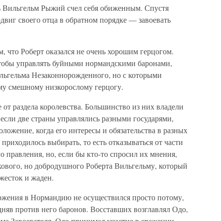
оль Вильгельм Рыжий счел себя обиженным. Спустя
двиг своего отца в обратном порядке — завоевать
м, что Роберт оказался не очень хорошим герцогом.
чтобы управлять буйными нормандскими баронами,
льгельма Незаконнорожденного, но с которыми
ому смешному низкорослому герцогу.
 от раздела королевства. Большинство из них владели
 если две страны управлялись разными государями,
оложение, когда его интересы и обязательства в разных
приходилось выбирать, то есть отказываться от части
о правления, но, если бы кто-то спросил их мнения,
кового, но добродушного Роберта Вильгельму, который
 жесток и жаден.
ржения в Нормандию не осуществился просто потому,
одняв против него баронов. Восставших возглавлял Одо,
ьма Завоевателя. Одо принимал участие в сражении