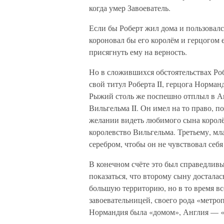
когда умер Завоеватель.
Если бы Роберт жил дома и пользовал
короновал бы его королём и герцогом е
присягнуть ему на верность.
Но в сложившихся обстоятельствах Ро
свой титул Роберта II, герцога Норманд
Рыжий столь же поспешно отплыл в Ан
Вильгельма II. Он имел на то право, п
желании видеть любимого сына корол
королевство Вильгельма. Третьему, мл
серебром, чтобы он не чувствовал себ
В конечном счёте это был справедливы
показаться, что второму сыну досталас
большую территорию, но в то время вс
завоевательницей, своего рода «метр
Нормандия была «домом», Англия — «