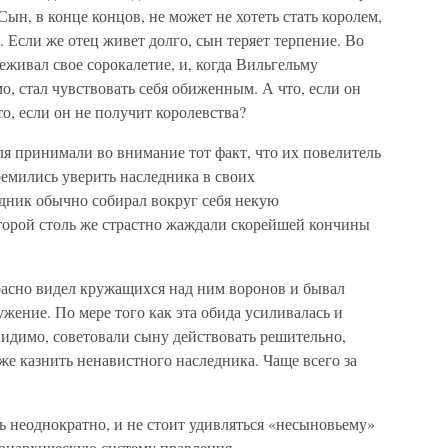
Сын, в конце концов, не может не хотеть стать королем,
. Если же отец живет долго, сын теряет терпение. Во
еживал свое сорокалетие, и, когда Вильгельму
мо, стал чувствовать себя обиженным. А что, если он
о, если он не получит королевства?
 принимали во внимание тот факт, что их повелитель
ремились уверить наследника в своих
дник обычно собирал вокруг себя некую
орой столь же страстно жаждали скорейшей кончины
расно видел кружащихся над ним воронов и бывал
ужение. По мере того как эта обида усиливалась и
видимо, советовали сыну действовать решительно,
же казнить ненавистного наследника. Чаще всего за
ь неоднократно, и не стоит удивляться «несыновьему»
монархическую систему правления.