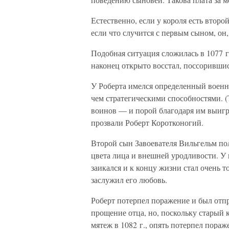
Естественно, если у короля есть второ
если что случится с первым сыном, он,
Подобная ситуация сложилась в 1077 г.
наконец открыто восстал, поссоривши
У Роберта имелся определенный военны
чем стратегическими способностями. (
воинов — и порой благодаря им выигры
прозвали Роберт Коротконогий.
Второй сын Завоевателя Вильгельм по
цвета лица и внешней уродливости. У 
заикался и к концу жизни стал очень т
заслужил его любовь.
Роберт потерпел поражение и был отпр
прощение отца, но, поскольку старый к
мятеж в 1082 г., опять потерпел пораж