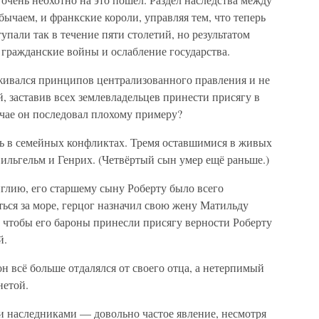
чаем, и франкские короли, управляя тем, что теперь
пали так в течение пяти столетий, но результатом
гражданские войны и ослабление государства.
живался принципов централизованного правления и не
 заставив всех землевладельцев принести присягу в
учае он последовал плохому примеру?
ть в семейных конфликтах. Тремя оставшимися в живых
ильгельм и Генрих. (Четвёртый сын умер ещё раньше.)
глию, его старшему сыну Роберту было всего
ться за море, герцог назначил свою жену Матильду
 чтобы его бароны принесли присягу верности Роберту
й.
 он всё больше отдалялся от своего отца, а нетерпимый
нетой.
 наследниками — довольно частое явление, несмотря