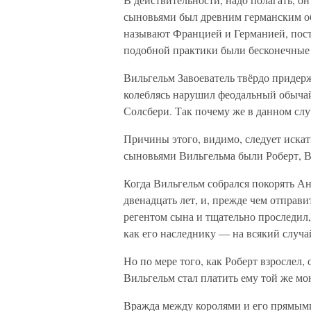
сыновьями был древним германским обы
называют Францией и Германией, посту
подобной практики были бесконечные 
Вильгельм Завоеватель твёрдо придер
колеблясь нарушил феодальный обычай,
Солсбери. Так почему же в данном сл
Причины этого, видимо, следует иска
сыновьями Вильгельма были Роберт, В
Когда Вильгельм собрался покорять Ан
двенадцать лет, и, прежде чем отправи
регентом сына и тщательно проследил,
как его наследнику — на всякий случа
Но по мере того, как Роберт взрослел,
Вильгельм стал платить ему той же мо
Вражда между королями и его прямыми