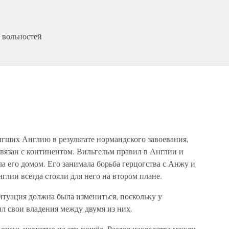
 вольностей
игших Англию в результате нормандского завоевания,
 связан с континентом. Вильгельм правил в Англии и
 его домом. Его занимала борьба герцогства с Анжу и
глии всегда стояли для него на втором плане.
ситуация должна была измениться, поскольку у
л свои владения между двумя из них.
 очень неохотно на это пошёл. Раздел наследства между