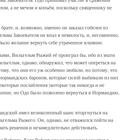
илом, а не мечом и копьём, поскольку священнику не
брате, и, возможно, именно он заказал гобелен из
ельма Завоевателя он впал в немилость, и, несомненно,
 было желание вернуть себе утраченное влияние.
нами, Вильгельм Рыжий её проиграл бы, ибо из знати
ильгельм, однако, обнаружил, что может опереться на
му, что они его уж особенно любили, но потому, что
нормандских баронов, которые силой выбивали из них
екоторые послабления (которые так никогда и не
жение, но Одо было позволено вернуться в Нормандию,
андский имел великолепный шанс вторгнуться на
льгельма Рыжего. Он, однако, не отважился пойти на
мать решения и незамедлительно действовать.
 Роберта. Хотя Роберт сам не принимал участия в