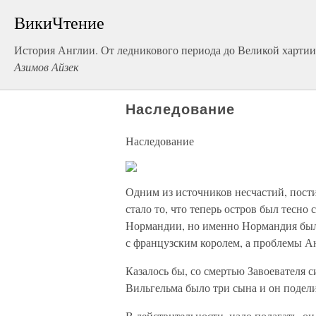
ВикиЧтение
История Англии. От ледникового периода до Великой хартии
Азимов Айзек
Наследование
Наследование
Одним из источников несчастий, пост
стало то, что теперь остров был тесно
Нормандии, но именно Нормандия была
с французским королем, а проблемы Ан
Казалось бы, со смертью Завоевателя 
Вильгельма было три сына и он подели
В действительности, надо полагать, он