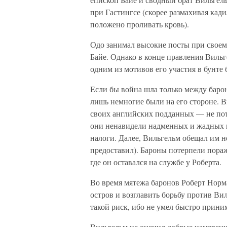
при Гастингсе (скорее размахивая кад
положено проливать кровь).
Одо занимал высокие посты при своем 
Байе. Однако в конце правления Вильг
одним из мотивов его участия в бунте
Если бы война шла только между баро
лишь немногие были на его стороне. В
своих английских подданных — не пото
они ненавидели надменных и жадных 
налоги. Далее, Вильгельм обещал им н
предоставил). Бароны потерпели пора
где он оставался на службе у Роберта.
Во время мятежа баронов Роберт Норм
остров и возглавить борьбу против Ви
такой риск, ибо не умел быстро прини
Вильгельм не оценил добрые намерения