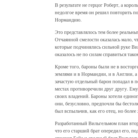
В результате не герцог Роберт, а кор
недолгое время он решил повторить по
Нормандию.
Это представлялось тем более реальны
Отчаянной смелости оказалась мало, 
которые подчинялись сильной руке Ви
оказалось не по силам справиться так
Кроме того, бароны были не в восторге
землями и в Нормандии, и в Англии, а
зачастую отдельный барон попадал в п
местах противоречили друг другу. Ему 
своих владений. Бароны хотели единог
они, безусловно, предпочли бы бестол
был вспыльчив, как его отец, но более
Разработанный Вильгельмом план вто
что его старший брат опередил его, п
епископ Байе и сводный брат Вильгел