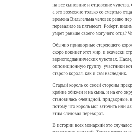
на все сыновние и отцовские чувства. 
а это возможно только со смертью отца
времена Вильгельма человек редко пер
перевалило за пятьдесят, Роберт, види
умрет раньше своего могучего отца? Чт
Обычно придворные стареющего короля
скоро покинет этот мир, и всячески ст
верноподданнических чувствах. Насле
оппозиционную группу, участники кот
старого короля, как и сам наследник.
Старый король со своей стороны прек
крайне обижен и на сына, и на его окр
становилась очевидной, придворные, 
потому что король мог заточить или да
этим следовал переворот.
В истории всех монархий это случалос
поведению сыновей. Такова плата за 