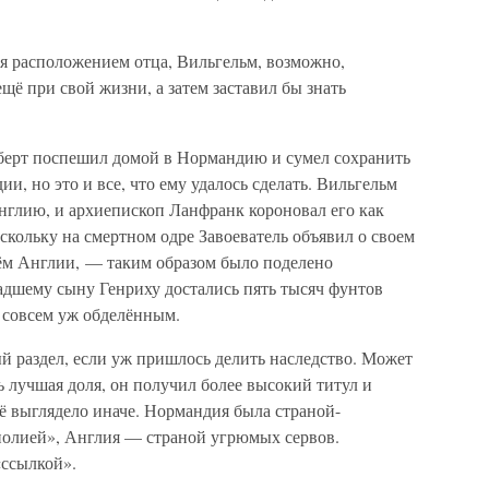
ся расположением отца, Вильгельм, возможно,
щё при свой жизни, а затем заставил бы знать
берт поспешил домой в Нормандию и сумел сохранить
ии, но это и все, что ему удалось сделать. Вильгельм
глию, и архиепископ Ланфранк короновал его как
оскольку на смертном одре Завоеватель объявил о своем
ём Англии, — таким образом было поделено
адшему сыну Генриху достались пять тысяч фунтов
я совсем уж обделённым.
й раздел, если уж пришлось делить наследство. Может
ь лучшая доля, он получил более высокий титул и
ё выглядело иначе. Нормандия была страной-
ополией», Англия — страной угрюмых сервов.
ссылкой».