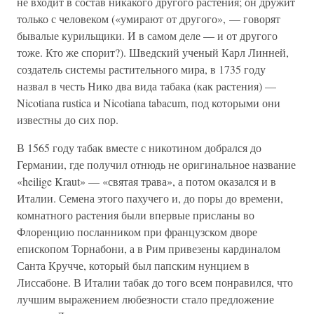
не входит в состав никакого другого растения; он дружит
только с человеком («умирают от другого», — говорят
бывалые курильщики. И в самом деле — и от другого
тоже. Кто же спорит?). Шведский ученый Карл Линней,
создатель системы растительного мира, в 1735 году
назвал в честь Нико два вида табака (как растения) —
Nicotiana rustica и Nicotiana tabacum, под которыми они
известны до сих пор.
В 1565 году табак вместе с никотином добрался до
Германии, где получил отнюдь не оригинальное название
«heilige Kraut» — «святая трава», а потом оказался и в
Италии. Семена этого пахучего и, до поры до времени,
комнатного растения были впервые присланы во
Флоренцию посланником при французском дворе
епископом Торнабони, а в Рим привезены кардиналом
Санта Кручче, который был папским нунцием в
Лиссабоне. В Италии табак до того всем понравился, что
лучшим выражением любезности стало предложение