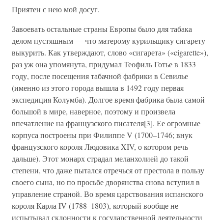
Приятен с нею мой досуг.
Завоевать остальные страны Европы было для табака
делом пустяшным — что матерому курильщику сигарету
выкурить. Как утверждают, слово «сигарета» («cigarette»),
раз уж она упомянута, придумал Теофиль Готье в 1833
году, после посещения табачной фабрики в Севилье
(именно из этого города вышла в 1492 году первая
экспедиция Колумба). Долгое время фабрика была самой
большой в мире, наверное, поэтому и произвела
впечатление на французского писателя[3]. Ее огромные
корпуса построены при Филиппе V (1700–1746; внук
французского короля Людовика XIV, о котором речь
дальше). Этот монарх страдал меланхолией до такой
степени, что даже пытался отречься от престола в пользу
своего сына, но по просьбе дворянства снова вступил в
управление страной. Во время царствования испанского
короля Карла IV (1788–1803), который вообще не
испытывал склонности к государственной деятельности