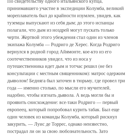
По свидетельству одного итальянского купца,
принимавшего участие в экспедиции Колумба, великий
мореплаватель был до крайности изумлен, увидев, как
туземцы выпускают из себя дым; до этого испанцы
полагали, что дым из ноздрей могут пускать только
черти. Жертвой этого убеждения стал один из членов
экипажа Колумба — Родриго де Херес. Когда Родриго
вернулся в родной город Айямонте, кое-кто из его
соотечественников увидел, что из носа у
путешественника идет дым и тотчас решил (не без
консультации с местным священником): матрос одержим
дьяволом! Бедняга был заточен в тюрьму, где провел три
года — именно столько, по мысли его мучителей,
надобно, чтобы изгнать дьявола. А ведь могли бы и
проявить снисхождение: все-таки Родриго — первый
европеец, который попробовал курить табак. Был еще
один человек из команды Колумба, который рискнул
закурить, — Луис де Торрес, однако неизвестно,
пострадал ли он за свою любознательность. Зато