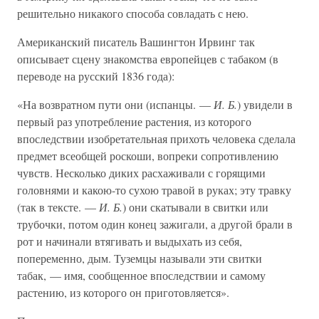
решительно никакого способа совладать с нею.
Американский писатель Вашингтон Ирвинг так
описывает сцену знакомства европейцев с табаком (в
переводе на русский 1836 года):
«На возвратном пути они (испанцы. —
И. Б.
) увидели в
первый раз употребление растения, из которого
впоследствии изобретательная прихоть человека сделала
предмет всеобщей роскоши, вопреки сопротивлению
чувств. Несколько диких расхаживали с горящими
головнями и какою-то сухою травой в руках; эту травку
(так в тексте. —
И. Б.
) они скатывали в свитки или
трубочки, потом один конец зажигали, а другой брали в
рот и начинали втягивать и выдыхать из себя,
попеременно, дым. Туземцы называли эти свитки
табак, — имя, сообщенное впоследствии и самому
растению, из которого он приготовляется».