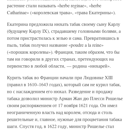
растение стали называть «herbe reginae», «herbe
Catharinae» («королевская трава», «трава Екатерины»).
Екатерина предложила нюхать табак своему сыну Карлу
(будущему Карлу IX), страдавшему головными болями, а
потом пристрастилась к зелью и сама. Превратившись в
пыль, табак получил название «poudre a la reine»
(«порошок королевы»). Франция, таким образом, что бы
там ни говорили в других странах, претендующих на
первенство в любой области, — родина «нюхарей».
Курить табак во Франции начали при Людовике XIII
(правил в 1610–1643 годах), который сам не курил табак,
но с наслаждением его нюхал. Разведение и продажу
табака дозволил министр Арман Жан дю Плесси Ришелье
своим распоряжением от 17 ноября 1621 года. Он имел
неограниченную власть над королем, отсюда и столь
решительные и, главное, нужные для процветания табака
шаги. Спустя год, в 1622 году, министр Ришелье стал