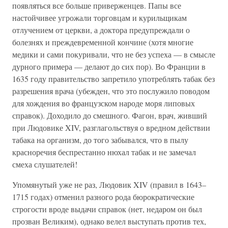
появляться все больше приверженцев. Папы все
настойчивее угрожали торговцам и курильщикам
отлучением от церкви, а доктора предупреждали о
болезнях и преждевременной кончине (хотя многие
медики и сами покуривали, что не без успеха — в смысле
дурного примера — делают до сих пор). Во Франции в
1635 году правительство запретило употреблять табак без
разрешения врача (убежден, что это послужило поводом
для хождения во французском народе моря липовых
справок). Доходило до смешного. Фагон, врач, живший
при Людовике XIV, разглагольствуя о вредном действии
табака на организм, до того забывался, что в пылу
красноречия беспрестанно нюхал табак и не замечал
смеха слушателей!
Упомянутый уже не раз, Людовик XIV (правил в 1643–
1715 годах) отменил разного рода бюрократические
строгости вроде выдачи справок (нет, недаром он был
прозван Великим), однако велел выступать против тех,