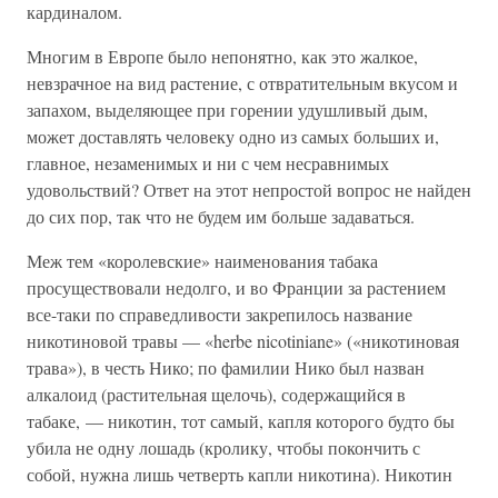
кардиналом.
Многим в Европе было непонятно, как это жалкое,
невзрачное на вид растение, с отвратительным вкусом и
запахом, выделяющее при горении удушливый дым,
может доставлять человеку одно из самых больших и,
главное, незаменимых и ни с чем несравнимых
удовольствий? Ответ на этот непростой вопрос не найден
до сих пор, так что не будем им больше задаваться.
Меж тем «королевские» наименования табака
просуществовали недолго, и во Франции за растением
все-таки по справедливости закрепилось название
никотиновой травы — «herbe nicotiniane» («никотиновая
трава»), в честь Нико; по фамилии Нико был назван
алкалоид (растительная щелочь), содержащийся в
табаке, — никотин, тот самый, капля которого будто бы
убила не одну лошадь (кролику, чтобы покончить с
собой, нужна лишь четверть капли никотина). Никотин