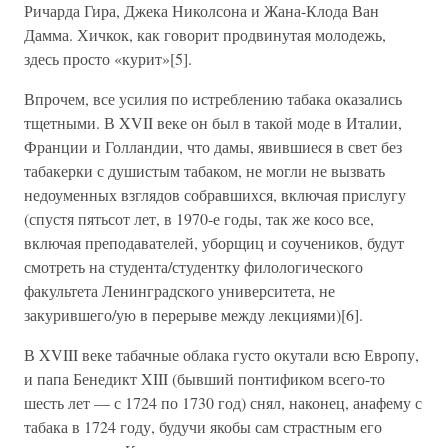
Ричарда Гира, Джека Николсона и Жана-Клода Ван
Дамма. Хичкок, как говорит продвинутая молодежь,
здесь просто «курит»[5].
Впрочем, все усилия по истреблению табака оказались
тщетными. В XVII веке он был в такой моде в Италии,
Франции и Голландии, что дамы, явившиеся в свет без
табакерки с душистым табаком, не могли не вызвать
недоуменных взглядов собравшихся, включая прислугу
(спустя пятьсот лет, в 1970-е годы, так же косо все,
включая преподавателей, уборщиц и соучеников, будут
смотреть на студента/студентку филологического
факультета Ленинградского университета, не
закурившего/ую в перерыве между лекциями)[6].
В XVIII веке табачные облака густо окутали всю Европу,
и папа Бенедикт XIII (бывший понтификом всего-то
шесть лет — с 1724 по 1730 год) снял, наконец, анафему с
табака в 1724 году, будучи якобы сам страстным его