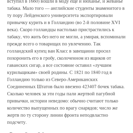
вступил в 1660) вошли в моду еще и нюханье, и жеванье
табака. Мало того — английские студенты знаменитого в
ту пору Лейденского университета экспортировали
привычку курить и в Голландию (во 2-й половине XVI
века). Скоро голландцы настолько пристрастились к
табаку, что жить без него не могли, а умирая, вспоминали
прежде всего о товарищах по увлечению. Так
голландский купец ван Класс в завещании просил
похоронить его в гробу, сколоченном из ящиков от
гаванских сигар, а все состояние оставил «лучшим
курильщикам» своей родины. С 1821 по 1840 год в
Голландию только из Северо-Американских
Соединенных Штатов было ввезено 423407 бочек табака.
Сколько человек за эти годы пали жертвой пагубной
привычки, истории неведомо: обычно считают только
количество выпущенных по врагу снарядов; число же
жертв по ту сторону линии фронта неподвластно
подсчету.