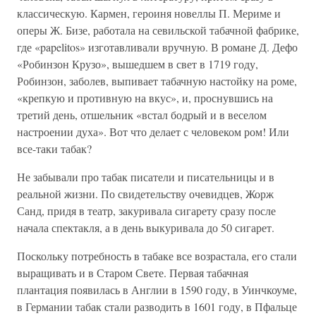
классическую. Кармен, героиня новеллы П. Мериме и
оперы Ж. Бизе, работала на севильской табачной фабрике,
где «papelitos» изготавливали вручную. В романе Д. Дефо
«Робинзон Крузо», вышедшем в свет в 1719 году,
Робинзон, заболев, выпивает табачную настойку на роме,
«крепкую и противную на вкус», и, проснувшись на
третий день, отшельник «встал бодрый и в веселом
настроении духа». Вот что делает с человеком ром! Или
все-таки табак?
Не забывали про табак писатели и писательницы и в
реальной жизни. По свидетельству очевидцев, Жорж
Санд, придя в театр, закуривала сигарету сразу после
начала спектакля, а в день выкуривала до 50 сигарет.
Поскольку потребность в табаке все возрастала, его стали
выращивать и в Старом Свете. Первая табачная
плантация появилась в Англии в 1590 году, в Уинчкоуме,
в Германии табак стали разводить в 1601 году, в Пфальце