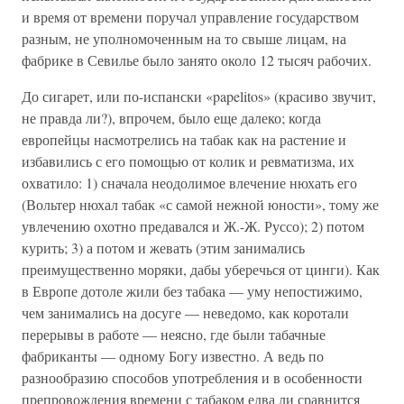
и время от времени поручал управление государством
разным, не уполномоченным на то свыше лицам, на
фабрике в Севилье было занято около 12 тысяч рабочих.
До сигарет, или по-испански «papelitos» (красиво звучит,
не правда ли?), впрочем, было еще далеко; когда
европейцы насмотрелись на табак как на растение и
избавились с его помощью от колик и ревматизма, их
охватило: 1) сначала неодолимое влечение нюхать его
(Вольтер нюхал табак «с самой нежной юности», тому же
увлечению охотно предавался и Ж.-Ж. Руссо); 2) потом
курить; 3) а потом и жевать (этим занимались
преимущественно моряки, дабы уберечься от цинги). Как
в Европе дотоле жили без табака — уму непостижимо,
чем занимались на досуге — неведомо, как коротали
перерывы в работе — неясно, где были табачные
фабриканты — одному Богу известно. А ведь по
разнообразию способов употребления и в особенности
препровождения времени с табаком едва ли сравнится