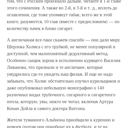
том, что с Россией произошло дальше, читайте в 1-й главе
этого сочинения. А также во 2-й, в 3-й и т. д., вплоть до
оглавления, где тоже упомянут табак; всего же в этой
книге, разумеется, 10 глав (вместе с предисловием) — по
количеству пачек в блоке сигарет.
А англичанам все-таки скажем спасибо — они дали миру
Шерлока Холмса с его трубкой, не менее популярной и
доступной, чем малопонятный дедуктивный метод.
Особенно сыщик хорош в исполнении курящего Василия
Ливанова, что признали и те англичане, которые
умудрились где-то увидеть наш фильм. И еще не надо
забывать, что Холмс обстоятельно изучил курильщиков и
даже опубликовал небольшую монографию о 140
различных видах трубочного, сигарного и сигаретного
пепла, которую, увы, никто не читал, включая Артура
Конан Дойла и самого доктора Ватсона.
Жители туманного Альбиона приобщили к курению и
немцев (потом они приобщат их к футболу, и те на