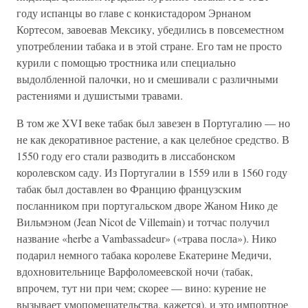
году испанцы во главе с конкистадором Эрнаном
Кортесом, завоевав Мексику, убедились в повсеместном
употреблении табака и в этой стране. Его там не просто
курили с помощью тростника или специально
выдолбленной палочки, но и смешивали с различными
растениями и душистыми травами.
В том же XVI веке табак был завезен в Португалию — но
не как декоративное растение, а как целебное средство. В
1550 году его стали разводить в лиссабонском
королевском саду. Из Португалии в 1559 или в 1560 году
табак был доставлен во Францию французским
посланником при португальском дворе Жаном Нико де
Вильмэном (Jean Nicot de Villemain) и тотчас получил
название «herbe а Vambassadeur» («трава посла»). Нико
подарил немного табака королеве Екатерине Медичи,
вдохновительнице Варфоломеевской ночи (табак,
впрочем, тут ни при чем; скорее — вино: курение не
вызывает умопомешательства, кажется), и это импортное