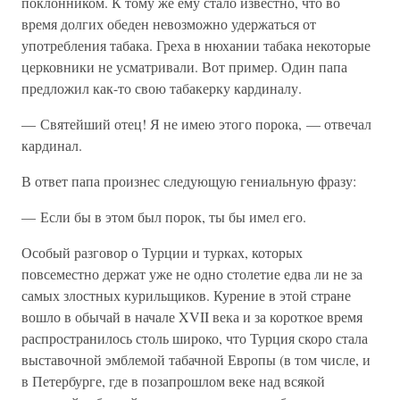
поклонником. К тому же ему стало известно, что во
время долгих обеден невозможно удержаться от
употребления табака. Греха в нюхании табака некоторые
церковники не усматривали. Вот пример. Один папа
предложил как-то свою табакерку кардиналу.
— Святейший отец! Я не имею этого порока, — отвечал
кардинал.
В ответ папа произнес следующую гениальную фразу:
— Если бы в этом был порок, ты бы имел его.
Особый разговор о Турции и турках, которых
повсеместно держат уже не одно столетие едва ли не за
самых злостных курильщиков. Курение в этой стране
вошло в обычай в начале XVII века и за короткое время
распространилось столь широко, что Турция скоро стала
выставочной эмблемой табачной Европы (в том числе, и
в Петербурге, где в позапрошлом веке над всякой