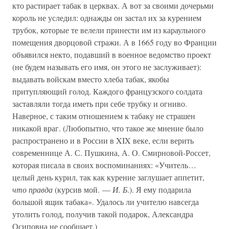
кто растирает табак в церквах. А вот за своими дочерьми
король не уследил: однажды он застал их за курением
трубок, которые те велели принести им из караульного
помещения дворцовой стражи. А в 1665 году во Франции
объявился некто, подавший в военное ведомство проект
(не будем называть его имя, он этого не заслуживает):
выдавать войскам вместо хлеба табак, якобы
притупляющий голод. Каждого французского солдата
заставляли тогда иметь при себе трубку и огниво.
Наверное, с таким отношением к табаку не страшен
никакой враг. (Любопытно, что такое же мнение было
распространено и в России в XIX веке, если верить
современнице А. С. Пушкина, А. О. Смирновой-Россет,
которая писала в своих воспоминаниях: «Учитель…
целый день курил, так как курение заглушает аппетит,
что правда
(курсив мой. —
И. Б
.). Я ему подарила
большой ящик табака». Удалось ли учителю навсегда
утолить голод, получив такой подарок, Александра
Осиповна не сообщает.)