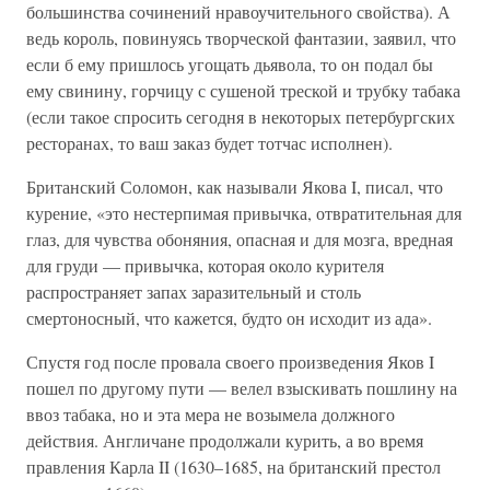
большинства сочинений нравоучительного свойства). А
ведь король, повинуясь творческой фантазии, заявил, что
если б ему пришлось угощать дьявола, то он подал бы
ему свинину, горчицу с сушеной треской и трубку табака
(если такое спросить сегодня в некоторых петербургских
ресторанах, то ваш заказ будет тотчас исполнен).
Британский Соломон, как называли Якова I, писал, что
курение, «это нестерпимая привычка, отвратительная для
глаз, для чувства обоняния, опасная и для мозга, вредная
для груди — привычка, которая около курителя
распространяет запах заразительный и столь
смертоносный, что кажется, будто он исходит из ада».
Спустя год после провала своего произведения Яков I
пошел по другому пути — велел взыскивать пошлину на
ввоз табака, но и эта мера не возымела должного
действия. Англичане продолжали курить, а во время
правления Карла II (1630–1685, на британский престол