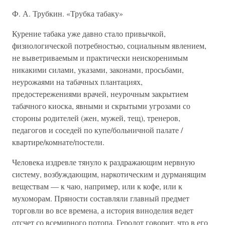
Ф. А. Трубкин. «Трубка табаку»
Курение табака уже давно стало привычкой,
физиологической потребностью, социальным явлением,
не выветриваемым и практически неискоренимым
никакими силами, указами, законами, просьбами,
неурожаями на табачных плантациях,
предостережениями врачей, неурочным закрытием
табачного киоска, явными и скрытыми угрозами со
стороны родителей (жен, мужей, тещ), тренеров,
педагогов и соседей по купе/больничной палате /
квартире/комнате/постели.
Человека издревле тянуло к раздражающим нервную
систему, возбуждающим, наркотическим и дурманящим
веществам — к чаю, например, или к кофе, или к
мухоморам. Пряности составляли главный предмет
торговли во все времена, а история виноделия ведет
отсчет со всемирного потопа. Геродот говорит, что в его