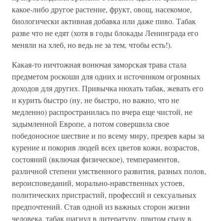
какое-либо другое растение, фрукт, овощ, насекомое,
биологически активная добавка или даже пиво. Табак
разве что не едят (хотя в годы блокады Ленинграда его
меняли на хлеб, но ведь не за тем, чтобы есть!).
Какая-то ничтожная вонючая заморская трава стала
предметом роскоши для одних и источником огромных
доходов для других. Привычка нюхать табак, жевать его
и курить быстро (ну, не быстро, но важно, что не
медленно) распространилась по вчера еще чистой, не
задымленной Европе, а потом совершила свое
победоносное шествие и по всему миру, презрев кары за
курение и покорив людей всех цветов кожи, возрастов,
состояний (включая физическое), темпераментов,
различной степени умственного развития, разных полов,
вероисповеданий, морально-нравственных устоев,
политических пристрастий, профессий и сексуальных
предпочтений. Став одной из важных сторон жизни
человека, табак шагнул в литературу, притом сразу в