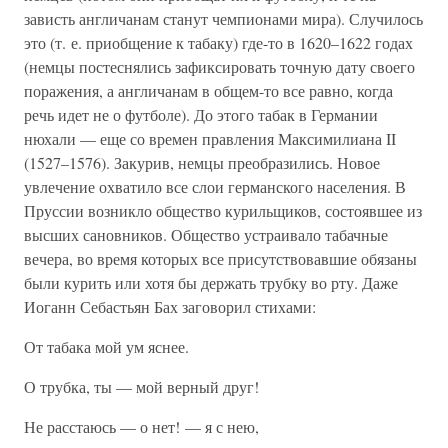
зависть англичанам станут чемпионами мира). Случилось
это (т. е. приобщение к табаку) где-то в 1620–1622 годах
(немцы постеснялись зафиксировать точную дату своего
поражения, а англичанам в общем-то все равно, когда
речь идет не о футболе). До этого табак в Германии
нюхали — еще со времен правления Максимилиана II
(1527–1576). Закурив, немцы преобразились. Новое
увлечение охватило все слои германского населения. В
Пруссии возникло общество курильщиков, состоявшее из
высших сановников. Общество устраивало табачные
вечера, во время которых все присутствовавшие обязаны
были курить или хотя бы держать трубку во рту. Даже
Иоганн Себастьян Бах заговорил стихами:
От табака мой ум яснее.
О трубка, ты — мой верный друг!
Не расстаюсь — о нет! — я с нею,