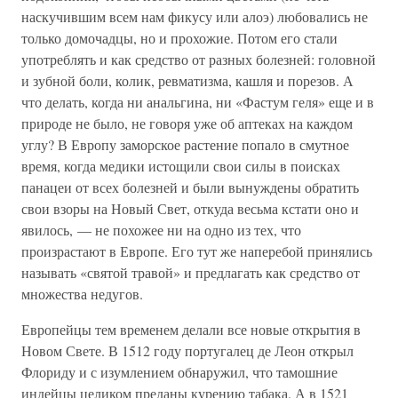
наскучившим всем нам фикусу или алоэ) любовались не
только домочадцы, но и прохожие. Потом его стали
употреблять и как средство от разных болезней: головной
и зубной боли, колик, ревматизма, кашля и порезов. А
что делать, когда ни анальгина, ни «Фастум геля» еще и в
природе не было, не говоря уже об аптеках на каждом
углу? В Европу заморское растение попало в смутное
время, когда медики истощили свои силы в поисках
панацеи от всех болезней и были вынуждены обратить
свои взоры на Новый Свет, откуда весьма кстати оно и
явилось, — не похожее ни на одно из тех, что
произрастают в Европе. Его тут же наперебой принялись
называть «святой травой» и предлагать как средство от
множества недугов.
Европейцы тем временем делали все новые открытия в
Новом Свете. В 1512 году португалец де Леон открыл
Флориду и с изумлением обнаружил, что тамошние
индейцы целиком преданы курению табака. А в 1521