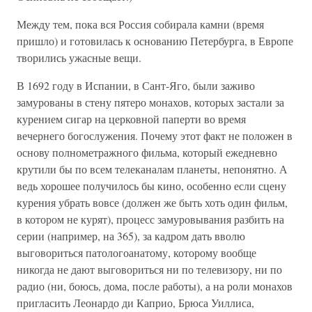
Между тем, пока вся Россия собирала камни (время
пришло) и готовилась к основанию Петербурга, в Европе
творились ужасные вещи.
В 1692 году в Испании, в Сант-Яго, были заживо
замурованы в стену пятеро монахов, которых застали за
курением сигар на церковной паперти во время
вечернего богослужения. Почему этот факт не положен в
основу полнометражного фильма, который ежедневно
крутили бы по всем телеканалам планеты, непонятно. А
ведь хорошее получилось бы кино, особенно если сцену
курения убрать вовсе (должен же быть хоть один фильм,
в котором не курят), процесс замуровывания разбить на
серии (например, на 365), за кадром дать вволю
выговориться патологоанатому, которому вообще
никогда не дают выговориться ни по телевизору, ни по
радио (ни, боюсь, дома, после работы), а на роли монахов
пригласить Леонардо ди Каприо, Брюса Уиллиса,