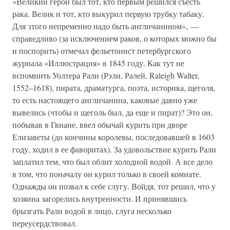
«Великий герой был тот, кто первым решился съесть
рака. Велик и тот, кто выкурил первую трубку табаку.
Для этого непременно надо быть англичанином», —
справедливо (за исключением раков, о которых можно бы
и поспорить) отмечал фельетонист петербургского
журнала «Иллюстрация» в 1845 году. Как тут не
вспомнить Уолтера Рали (Рэли, Ралей, Raleigh Walter,
1552–1618), пирата, драматурга, поэта, историка, щеголя,
то есть настоящего англичанина, каковые давно уже
вывелись (чтобы и щеголь был, да еще и пират)? Это он,
побывав в Гвиане, ввел обычай курить при дворе
Елизаветы (до кончины королевы, последовавшей в 1603
году, ходил в ее фаворитах). За удовольствие курить Рали
заплатил тем, что был облит холодной водой. А все дело
в том, что поначалу он курил только в своей комнате.
Однажды он позвал к себе слугу. Войдя, тот решил, что у
хозяина загорелись внутренности. И принявшись
брызгать Рали водой в лицо, слуга несколько
переусердствовал.