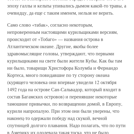
эпоху галлы и кельты упивались дымом какой-то травы, а
очевидцу, да еще с таким именем, нельзя не верить.
Само слово «табак», согласно некоторым,
непроверенным настоящими курильщиками версиям,
происходит от «Тобаго» — названия острова в
Атлантическом океане. Другие, якобы более
здравомыслящие головы, утверждают, что первыми
курильщиками на свете были жители Кубы. Как бы там
ни было, товарищи Христофора Колумба и Фернандо
Кортеса, много повидавшие по ту сторону океана
(курящего человека они впервые увидели 12 октября
1492 года на острове Сан-Сальвадор, который входит в
состав Багамских островов) и перенявшие некоторые
тамошние привычки, по возвращении домой, в Европу,
курили напропалую. При этом они были уверены, что
наконец-то одержали победу над скукой, вечной
спутницей долгого плавания. Надо полагать, что по пути
в Америку их одолевала такая тоска, что не было