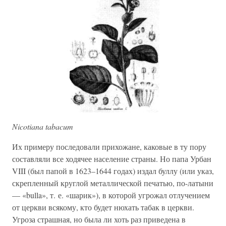
Nicotiana tabacum
Их примеру последовали прихожане, каковые в ту пору
составляли все ходячее население страны. Но папа Урбан
VIII (был папой в 1623–1644 годах) издал буллу (или указ,
скрепленный круглой металлической печатью, по-латыни
— «bulla», т. е. «шарик»), в которой угрожал отлучением
от церкви всякому, кто будет нюхать табак в церкви.
Угроза страшная, но была ли хоть раз приведена в