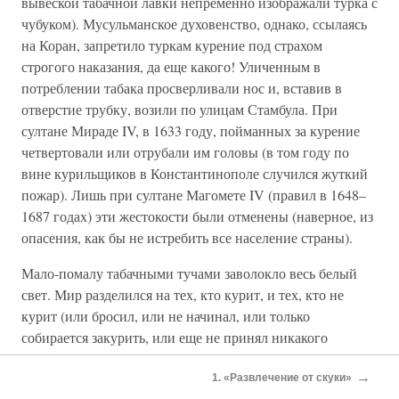
вывеской табачной лавки непременно изображали турка с
чубуком). Мусульманское духовенство, однако, ссылаясь
на Коран, запретило туркам курение под страхом
строгого наказания, да еще какого! Уличенным в
потреблении табака просверливали нос и, вставив в
отверстие трубку, возили по улицам Стамбула. При
султане Мираде IV, в 1633 году, пойманных за курение
четвертовали или отрубали им головы (в том году по
вине курильщиков в Константинополе случился жуткий
пожар). Лишь при султане Магомете IV (правил в 1648–
1687 годах) эти жестокости были отменены (наверное, из
опасения, как бы не истребить все население страны).
Мало-помалу табачными тучами заволокло весь белый
свет. Мир разделился на тех, кто курит, и тех, кто не
курит (или бросил, или не начинал, или только
собирается закурить, или еще не принял никакого
решения на этот счет, или отошел в мир иной, или
→
вообще не появился на белый свет, а потому ничего не
1. «Развлечение от скуки»