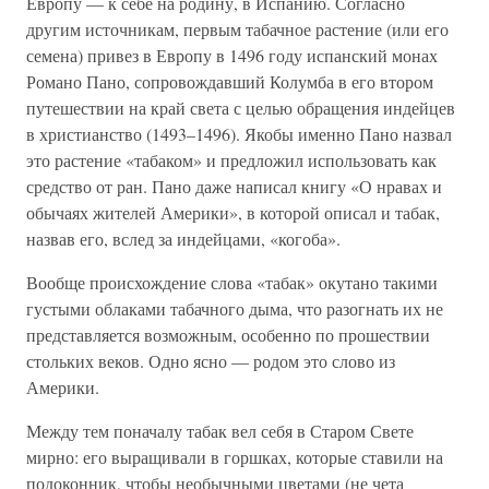
Европу — к себе на родину, в Испанию. Согласно
другим источникам, первым табачное растение (или его
семена) привез в Европу в 1496 году испанский монах
Романо Пано, сопровождавший Колумба в его втором
путешествии на край света с целью обращения индейцев
в христианство (1493–1496). Якобы именно Пано назвал
это растение «табаком» и предложил использовать как
средство от ран. Пано даже написал книгу «О нравах и
обычаях жителей Америки», в которой описал и табак,
назвав его, вслед за индейцами, «когоба».
Вообще происхождение слова «табак» окутано такими
густыми облаками табачного дыма, что разогнать их не
представляется возможным, особенно по прошествии
стольких веков. Одно ясно — родом это слово из
Америки.
Между тем поначалу табак вел себя в Старом Свете
мирно: его выращивали в горшках, которые ставили на
подоконник, чтобы необычными цветами (не чета