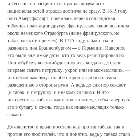
и Гессене, но расцвета эта нужная людям всех
национальностей отрасль достигла не сразу. В 1615 году
близ Амерсфорта[4] появилась первая голландская
табачная плантация; другая, французская, скоро возникла
около немецкого Страсбурга (ныне французского, но
табак здесь ни при чем). В 1775 году табак начали
разводить под Бранденбургом — в Германии. Наверное,
это были значимые даты; кто-то ведь регистрировал их.
Попробуйте у кого-нибудь спросить, когда и где стали
впервые сажать петрушку, укроп или инакомыслящих, —
и ответом вам будут по обе стороны любого океана
разведенные в стороны руки. А ведь до сих пор сажают
(и табак, и петрушку, и инакомыслящих)! И что
интересно — табак сажают только затем, чтобы завернуть
его в бумагу и сжечь, тогда как инакомыслящих только
сажают.
Духовенство и врачи восстали как против табака, так и
против его любителей, что и понятно, ведь у табака стало