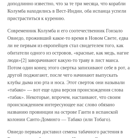
доподлинно известно, что за те три месяца, что корабли
Колумба находились в Вест-Индии, оба испанца успели
пристраститься к курению.
Современник Колумба и его соотечественник Гонзало
Овиедо, проживший какое-то время в Новом Свете, едва
ли не первым из европейцев стал свидетелем того, как
обитатели одного из островов, «красные, как медь, нагие
люди»[2] заворачивают какую-то траву в лист маиса.
Потом один конец этого свертка запихивают себе в рот, а
другой поджигают, после чего начинают выпускать
клубы дыма изо рта и носа. Этот сверток они называли
«табако» — вот еще одна версия происхождения слова
«табак». Некоторые, впрочем, настаивают, что своим
происхождением интересующее нас слово обязано
названию провинции на острове Гаити в испанской
колонии Санто-Доминго — Табако (или Тобаго).
Овиедо первым доставил семена табачного растения в