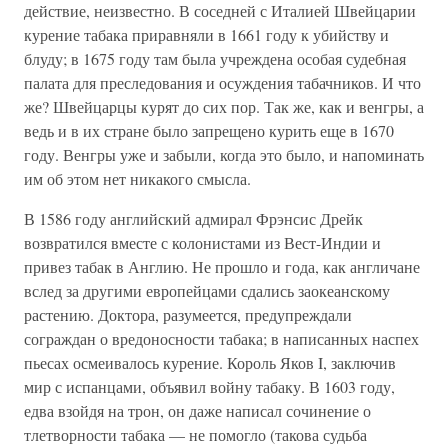
действие, неизвестно. В соседней с Италией Швейцарии
курение табака приравняли в 1661 году к убийству и
блуду; в 1675 году там была учреждена особая судебная
палата для преследования и осуждения табачников. И что
же? Швейцарцы курят до сих пор. Так же, как и венгры, а
ведь и в их стране было запрещено курить еще в 1670
году. Венгры уже и забыли, когда это было, и напоминать
им об этом нет никакого смысла.
В 1586 году английский адмирал Фрэнсис Дрейк
возвратился вместе с колонистами из Вест-Индии и
привез табак в Англию. Не прошло и года, как англичане
вслед за другими европейцами сдались заокеанскому
растению. Доктора, разумеется, предупреждали
сограждан о вредоносности табака; в написанных наспех
пьесах осмеивалось курение. Король Яков I, заключив
мир с испанцами, объявил войну табаку. В 1603 году,
едва взойдя на трон, он даже написал сочинение о
тлетворности табака — не помогло (такова судьба