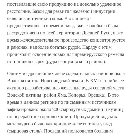
поставлявшие свою продукцию на довольно удаленное
расстояние. Базой для развития железной индустрии
являлись источники сырья. В отличие от
предшествующего времени, когда железодобыча была
рассредоточена по всей территории Древней Руси, в это
время железоделательное производство концентрируется
в районах, наиболее богатых рудой. Наряду с этим
происходит освоение новых для древнерусского ремесла
источников сырья (руды серпуховского района).
Одним из древнейших железоделательных районов была
Водская пятина Новгородской земли. В XVI в. наиболее
активно разрабатывались железные руды северной части
Водской пятины (район Яма, Копорья, Орешка). В это
время в данном регионе по письменным источникам
зафиксировано около 200 сыродутных домниц и кузниц
по переработке горновых криц. Продукцией водских
металлургов было как кричное железо, так и уклад
(сырцовая сталь). Последний пользовался большим