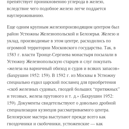
препятствует проникновению углерода в железо,
вследствие чего подобное железо легче поддается
науглероживанию.
Еще одним крупным железопроизводящим центром был
район Устюжны Железнопольской и Белозерья. Железо и
уклад, производимые в этом центре, расходились по
огромной территории Московского государства. Так, в
1583 г. власти Троице-Сергиева монастыря посылали в
Устюжну Железнопольскую старцев и слуг покупать
«железа на варничный обиход и судов и всяких запасов»
(Бахрушин 1952: 159). В 1592 г. из Москвы в Устюжну
специально ездил царский посланец для приобретения
«скоб железных судовых, гвоздей больших “притяжных”
и тесовых, железа прутового и т. д.» (Бахрушин 1952:
159). Документы свидетельствуют о довольно дробной
специализации кузнецов рассматриваемого центра.
Белозерские мастера выступают прежде всего как
гвоздочники и скобочники, устюженские — как