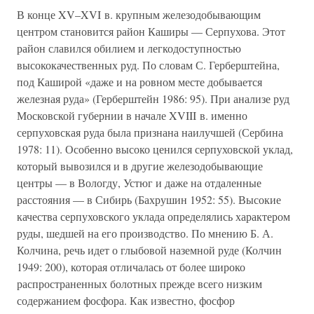
В конце XV–XVI в. крупным железодобывающим
центром становится район Каширы — Серпухова. Этот
район славился обилием и легкодоступностью
высококачественных руд. По словам С. Герберштейна,
под Каширой «даже и на ровном месте добывается
железная руда» (Герберштейн 1986: 95). При анализе руд
Московской губернии в начале XVIII в. именно
серпуховская руда была признана наилучшей (Сербина
1978: 11). Особенно высоко ценился серпуховской уклад,
который вывозился и в другие железодобывающие
центры — в Вологду, Устюг и даже на отдаленные
расстояния — в Сибирь (Бахрушин 1952: 55). Высокие
качества серпуховского уклада определялись характером
руды, шедшей на его производство. По мнению Б. А.
Колчина, речь идет о глыбовой наземной руде (Колчин
1949: 200), которая отличалась от более широко
распространенных болотных прежде всего низким
содержанием фосфора. Как известно, фосфор