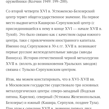
оружейники (Колчин 1949: 199–200).
Со второй четверти XVI в. Устюженско-Белозерский
центр теряет общегосударственное значение. На первое
место выдвигается Каширско-Серпуховской центр (с
присоединившейся к нему в конце XVI — начале XVII в.
Тулой). Это было связано как с качеством сырья южного
центра, таки с привлечением иностранного капитала.
Именно под Серпуховом в 30-х гг. XVII в. возникают
первые русские железоделательные заводы (заводы
Виниуса). История отечественной черной металлургии
XVII в. (вплоть до возникновения Уральских заводов)
связана с Тульско-Серпуховским центром.
Итак, мы можем констатировать, что в XVI–XVII вв.
в Московском государстве существовало три основных
металлургических центра: северо-западный (Водская
пятина, Карелия), северный (Устюжна Железнопольская,
Белозерье) и южный (Кашира, Серпухов, позднее Тула).
При этом к середине XVII в. значение первых двух