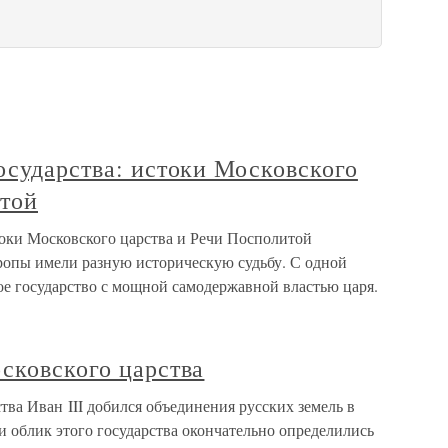
осударства: истоки Московского
итой
токи Московского царства и Речи Посполитой
вропы имели разную историческую судьбу. С одной
ое государство с мощной самодержавной властью царя.
сковского царства
тва Иван III добился объединения русских земель в
 и облик этого государства окончательно определились