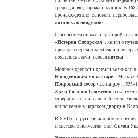
среди дворян, горожан, купцов. В 16
происхождению, основали первое высш
латинскую академию
.
С освоением новых территорий связан
«История Сибирская»
, книги о путе
приобрел перевод зарубежной литерат
аптека
появились врачи, первая
.
Мощные крепости-кремли возникли в
Новодевичьем монастыре
в Москве. 
Покровский собор что на рву
(1555–1
Храм Василия Блаженного
по имени 
моск
утвердился национальный стиль,
в царском дворце в Ко
воплощение
В XVII в. в русской живописи появля
Симон Уш
и светского искусства, стал
Устное народное творчество
отразило