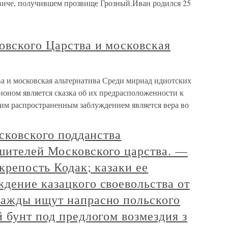
виче, получившем прозвище Грозный.Иван родился 25
овского Царства и московская
а и московская альтернатива Среди мириад идиотских
ионом является сказка об их предрасположенности к
им распространенным заблуждением является вера во
осковского подданства
шителей Московского царства. —
крепость Кодак; казаки ее
дение казацкого своевольства от
ажды ищут напрасно польского
 бунт под предлогом возмездия з