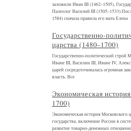
заложили Иван III (1462–1505), Госуда
Палеолог Василий III (1505–1533).Пос
1584) сначала правила его мать Елена
Государственно-полити
царства (1480–1700)
Государственно-политический строй Мо
Иване III, Василии III, Иване IV, Але
царей сосредоточивалась огромная зак
власть. Все
Экономическая история
1700)
Экономическая история Московского ц
государства, включение России в сис
развитие товарно-денежных отношени