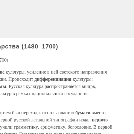
рства (1480–1700)
700)
ие
культуры, усиление в ней светского направления
дифференциация
кви. Происходит
культуры:
рмы
. Русская культура распространяется вширь,
льтур в рамках национального государства.
бумаги
тием был переход к использованию
вместо
первую
первой русской легальной типографии издал
учили грамматику, арифметику, богословие. В первой
чебники
. Грамотность все шире распространялась