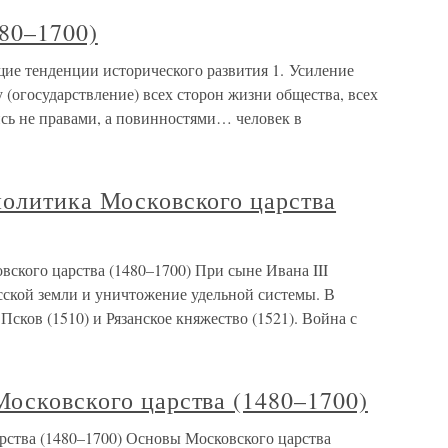
80–1700)
щие тенденции исторического развития 1. Усиление
 (огосударствление) всех сторон жизни общества, всех
ись не правами, а повинностями… человек в
политика Московского царства
ского царства (1480–1700) При сыне Ивана III
сской земли и уничтожение удельной системы. В
Псков (1510) и Рязанское княжество (1521). Война с
осковского царства (1480–1700)
рства (1480–1700) Основы Московского царства