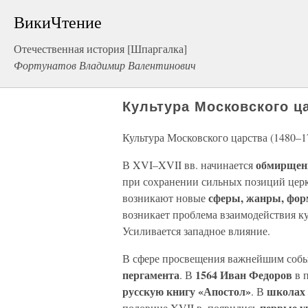
ВикиЧтение
Отечественная история [Шпаргалка]
Фортунатов Владимир Валентинович
Культура Московского ца
Культура Московского царства (1480–1
обмирщен
В XVI–XVII вв. начинается
при сохранении сильных позиций цер
сферы, жанры, фо
возникают новые
возникает проблема взаимодействия ку
Усиливается западное влияние.
В сфере просвещения важнейшим собы
пергамента
1564 Иван Федоров
. В
в 
русскую книгу «Апостол»
школах
. В
первые у
половине XVII в. появились