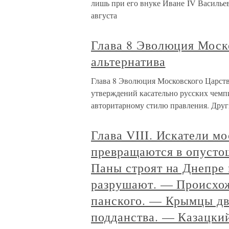
лишь при его внуке Иване IV Василье
августа
Глава 8 Эволюция Моск
альтернатива
Глава 8 Эволюция Московского Царств
утверждений касательно русских чемп
авторитарному стилю правления. Друг
Глава VIII. Искатели м
превращаются в опусто
Паны строят на Днепре 
разрушают. — Происхож
панского. — Крымцы дв
подданства. — Казацкий