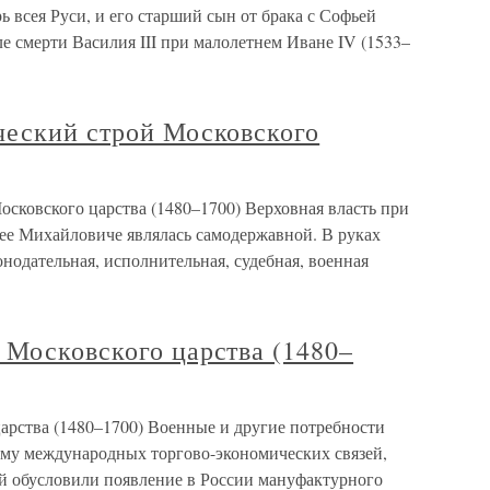
рь всея Руси, и его старший сын от брака с Софьей
ле смерти Василия III при малолетнем Иване IV (1533–
ческий строй Московского
сковского царства (1480–1700) Верховная власть при
ксее Михайловиче являлась самодержавной. В руках
онодательная, исполнительная, судебная, военная
 Московского царства (1480–
арства (1480–1700) Военные и другие потребности
тему международных торгово-экономических связей,
й обусловили появление в России мануфактурного