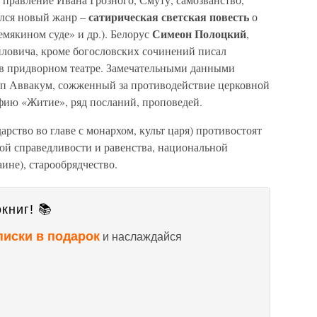
сатирическая светская повесть
лся новый жанр –
о
Симеон Полоцкий
мякином суде» и др.). Белорус
,
йловича, кроме богословских сочинений писал
 в придворном театре. Замечательными данными
оп Аввакум, сожженный за противодействие церковной
фию «Житие», ряд посланий, проповедей.
рство во главе с монархом, культ царя) противостоят
ой справедливости и равенства, национальной
ине), старообрядчество.
книг! 📚
писки в подарок
и наслаждайся