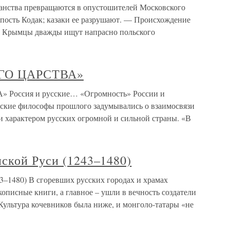
дданства превращаются в опустошителей Московского
епость Кодак; казаки ее разрушают. — Происхождение
 — Крымцы дважды ищут напрасно польского
ГО ЦАРСТВА»
ссия и русские… «Огромность» России и
сские философы прошлого задумывались о взаимосвязи
 и характером русских огромной и сильной страны. «В
ской Руси (1243–1480)
3–1480) В сгоревших русских городах и храмах
описные книги, а главное – ушли в вечность создатели
Культура кочевников была ниже, и монголо-татары «не