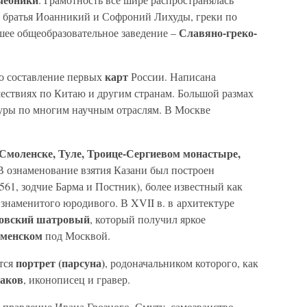
87 братья Иоанникий и Софроний Лихуды, греки по
Славяно-греко-
ее общеобразовательное заведение –
карт
о составление первых
России. Написана
шествиях по Китаю и другим странам. Большой размах
уры по многим научным отраслям. В Москве
Смоленске, Туле, Троице-Сергиевом монастыре,
В ознаменование взятия Казани был построен
561, зодчие Барма и Постник), более известный как
знаменитого юродивого. В XVII в. в архитектуре
овский шатровый
, который получил яркое
ломенском
под Москвой.
портрет (парсуна)
ется
, родоначальником которого, как
аков
, иконописец и гравер.
 правление Ивана Грозного, Смуту, самозванство,