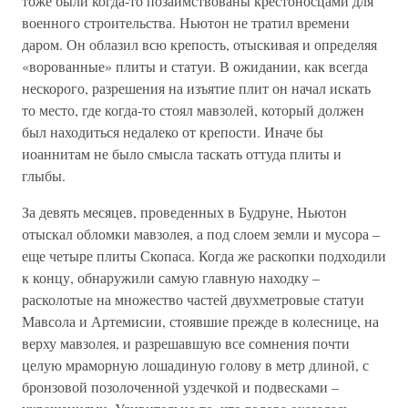
тоже были когда-то позаимствованы крестоносцами для
военного строительства. Ньютон не тратил времени
даром. Он облазил всю крепость, отыскивая и определяя
«ворованные» плиты и статуи. В ожидании, как всегда
нескорого, разрешения на изъятие плит он начал искать
то место, где когда-то стоял мавзолей, который должен
был находиться недалеко от крепости. Иначе бы
иоаннитам не было смысла таскать оттуда плиты и
глыбы.
За девять месяцев, проведенных в Будруне, Ньютон
отыскал обломки мавзолея, а под слоем земли и мусора –
еще четыре плиты Скопаса. Когда же раскопки подходили
к концу, обнаружили самую главную находку –
расколотые на множество частей двухметровые статуи
Мавсола и Артемисии, стоявшие прежде в колеснице, на
верху мавзолея, и разрешавшую все сомнения почти
целую мраморную лошадиную голову в метр длиной, с
бронзовой позолоченной уздечкой и подвесками –