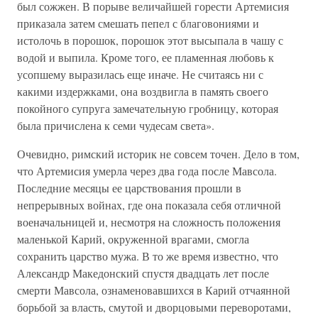
был сожжен. В порыве величайшей горести Артемисия
приказала затем смешать пепел с благовониями и
истолочь в порошок, порошок этот высыпала в чашу с
водой и выпила. Кроме того, ее пламенная любовь к
усопшему выразилась еще иначе. Не считаясь ни с
какими издержками, она воздвигла в память своего
покойного супруга замечательную гробницу, которая
была причислена к семи чудесам света».
Очевидно, римский историк не совсем точен. Дело в том,
что Артемисия умерла через два года после Мавсола.
Последние месяцы ее царствования прошли в
непрерывных войнах, где она показала себя отличной
военачальницей и, несмотря на сложность положения
маленькой Карий, окруженной врагами, смогла
сохранить царство мужа. В то же время известно, что
Александр Македонский спустя двадцать лет после
смерти Мавсола, ознаменовавшихся в Карий отчаянной
борьбой за власть, смутой и дворцовыми переворотами,