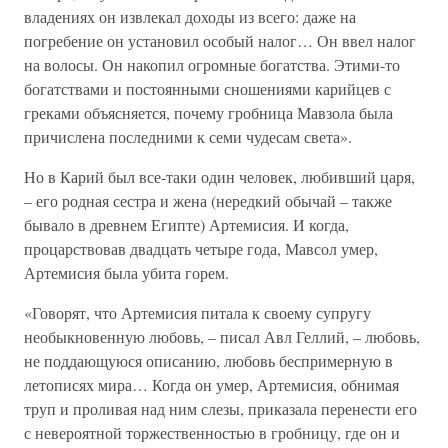
владениях он извлекал доходы из всего: даже на
погребение он установил особый налог… Он ввел налог
на волосы. Он накопил огромные богатства. Этими-то
богатствами и постоянными сношениями карийцев с
греками объясняется, почему гробница Мавзола была
причислена последними к семи чудесам света».
Но в Карий был все-таки один человек, любивший царя,
– его родная сестра и жена (нередкий обычай – также
бывало в древнем Египте) Артемисия. И когда,
процарствовав двадцать четыре года, Мавсол умер,
Артемисия была убита горем.
«Говорят, что Артемисия питала к своему супругу
необыкновенную любовь, – писал Авл Геллий, – любовь,
не поддающуюся описанию, любовь беспримерную в
летописях мира… Когда он умер, Артемисия, обнимая
труп и проливая над ним слезы, приказала перенести его
с невероятной торжественностью в гробницу, где он и