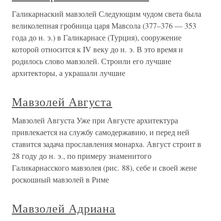
Галикарнаский мавзолей Следующим чудом света была
великолепная гробница царя Мавсола (377–376 — 353
года до н. э.) в Галикарнасе (Турция), сооружение
которой относится к IV веку до н. э. В это время и
родилось слово мавзолей. Строили его лучшие
архитекторы, а украшали лучшие
Мавзолей Августа
Мавзолей Августа Уже при Августе архитектура
привлекается на службу самодержавию, и перед ней
ставится задача прославления монарха. Август строит в
28 году до н. э., по примеру знаменитого
Галикарнасского мавзолея (рис. 88), себе и своей жене
роскошный мавзолей в Риме
Мавзолей Адриана