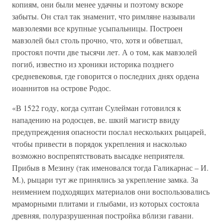
копиям, они были менее удачны и поэтому вскоре
забыты. Он стал так знаменит, что римляне называли
мавзолеями все крупные усыпальницы. Построен
мавзолей был столь прочно, что, хотя и обветшал,
простоял почти две тысячи лет. А о том, как мавзолей
погиб, известно из хроники историка позднего
средневековья, где говорится о последних днях ордена
иоаннитов на острове Родос.
«В 1522 году, когда султан Сулейман готовился к
нападению на родосцев, ве. шкий магистр ввиду
предупреждения опасности послал нескольких рыцарей,
чтобы привести в порядок укрепления и насколько
возможно воспрепятствовать высадке неприятеля.
Прибыв в Мезину (так именовался тогда Галикарнас – И.
М.), рыцари тут же принялись за укрепление замка. За
неимением подходящих материалов они воспользовались
мраморными плитами и глыбами, из которых состояла
древняя, полуразрушенная постройка вблизи гавани.