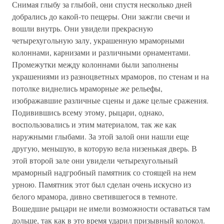
Снимая глыбу за глыбой, они спустя несколько дней
добрались до какой-то пещеры. Они зажгли свечи и
вошли внутрь. Они увидели прекрасную
четырехугольную залу, украшенную мраморными
колоннами, карнизами и различными орнаментами.
Промежутки между колоннами были заполнены
украшениями из разноцветных мраморов, по стенам и на
потолке виднелись мраморные же рельефы,
изображавшие различные сцены и даже целые сражения.
Подивившись всему этому, рыцари, однако,
воспользовались и этим материалом, так же как
наружными глыбами. За этой залой они нашли еще
другую, меньшую, в которую вела низенькая дверь. В
этой второй зале они увидели четырехугольный
мраморный надгробный памятник со стоящей на нем
урною. Памятник этот был сделан очень искусно из
белого мрамора, дивно светившегося в темноте.
Вошедшие рыцари не имели возможности оставаться там
дольше, так как в это время ударил призывный колокол.