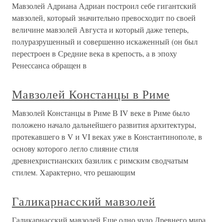
Мавзолей Адриана Адриан построил себе гигантский
мавзолей, который значительно превосходит по своей
величине мавзолей Августа и который даже теперь,
полуразрушенный и совершенно искаженный (он был
перестроен в Средние века в крепость, а в эпоху
Ренессанса обращен в
Мавзолей Констанцы в Риме
Мавзолей Констанцы в Риме В IV веке в Риме было
положено начало дальнейшего развития архитектуры,
протекавшего в V и VI веках уже в Константинополе, в
основу которого легло слияние стиля
древнехристианских базилик с римским сводчатым
стилем. Характерно, что решающим
Галикарнасский мавзолей
Галикарнасский мавзолей Еще одно чудо Древнего мира