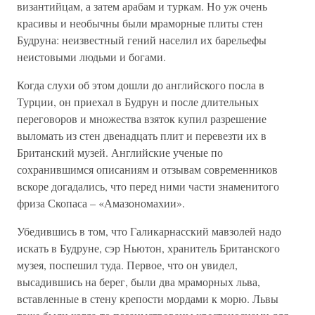
византийцам, а затем арабам и туркам. Но уж очень
красивы и необычны были мраморные плиты стен
Будруна: неизвестный гений населил их барельефы
неистовыми людьми и богами.
Когда слухи об этом дошли до английского посла в
Турции, он приехал в Будрун и после длительных
переговоров и множества взяток купил разрешение
выломать из стен двенадцать плит и перевезти их в
Британский музей. Английские ученые по
сохранившимся описаниям и отзывам современников
вскоре догадались, что перед ними части знаменитого
фриза Скопаса – «Амазономахии».
Убедившись в том, что Галикарнасский мавзолей надо
искать в Будруне, сэр Ньютон, хранитель Британского
музея, поспешил туда. Первое, что он увидел,
высадившись на берег, были два мраморных льва,
вставленные в стену крепости мордами к морю. Львы