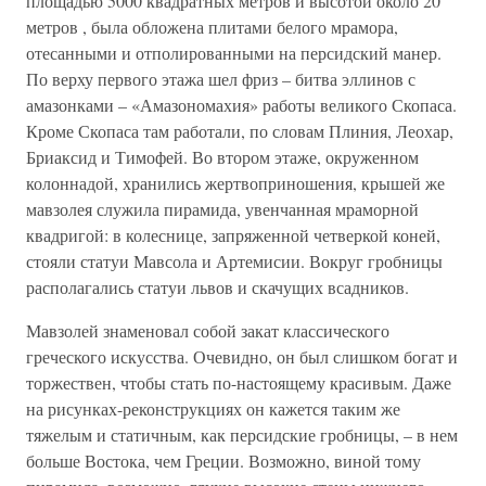
площадью 5000 квадратных метров и высотой около 20
метров , была обложена плитами белого мрамора,
отесанными и отполированными на персидский манер.
По верху первого этажа шел фриз – битва эллинов с
амазонками – «Амазономахия» работы великого Скопаса.
Кроме Скопаса там работали, по словам Плиния, Леохар,
Бриаксид и Тимофей. Во втором этаже, окруженном
колоннадой, хранились жертвоприношения, крышей же
мавзолея служила пирамида, увенчанная мраморной
квадригой: в колеснице, запряженной четверкой коней,
стояли статуи Мавсола и Артемисии. Вокруг гробницы
располагались статуи львов и скачущих всадников.
Мавзолей знаменовал собой закат классического
греческого искусства. Очевидно, он был слишком богат и
торжествен, чтобы стать по-настоящему красивым. Даже
на рисунках-реконструкциях он кажется таким же
тяжелым и статичным, как персидские гробницы, – в нем
больше Востока, чем Греции. Возможно, виной тому