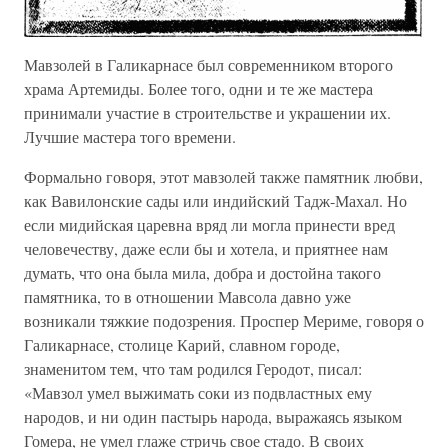
Мавзолей в Галикарнасе был современником второго
храма Артемиды. Более того, одни и те же мастера
принимали участие в строительстве и украшении их.
Лучшие мастера того времени.
Формально говоря, этот мавзолей также памятник любви,
как Вавилонские сады или индийский Тадж-Махал. Но
если мидийская царевна вряд ли могла принести вред
человечеству, даже если бы и хотела, и приятнее нам
думать, что она была мила, добра и достойна такого
памятника, то в отношении Мавсола давно уже
возникали тяжкие подозрения. Проспер Мериме, говоря о
Галикарнасе, столице Карий, славном городе,
знаменитом тем, что там родился Геродот, писал:
«Мавзол умел выжимать соки из подвластных ему
народов, и ни один пастырь народа, выражаясь языком
Гомера, не умел глаже стричь свое стадо. В своих