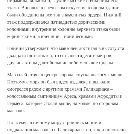
пирамида, возможно, глухие высокие стены нижнего
этажа. Впервые в греческом искусстве в одном здании
были объединены все три знаменитых ордера. Нижний
этаж поддерживался пятнадцатью дорическими
колоннами, внутренние колонны верхнего этажа были
коринфскими, а внешние – ионическими.
Плиний утверждает, что мавзолей достигал в высоту ста
двадцати пяти локтей, то есть шестидесяти метров,
другие авторы дают большие либо меньшие цифры.
Мавзолей стоял в центре города, спускавшегося к морю.
Поэтому с моря он был виден издалека и выгодно
смотрелся рядом с другими храмами Галикарнаса –
колоссальным святилищем Ареса, храмами Афродиты и
Гермеса, которые стояли выше, на холме, по сторонам
мавзолея.
По всему античному миру строились копии и
подражания мавзолею в Галикарнасе, но, как и положено