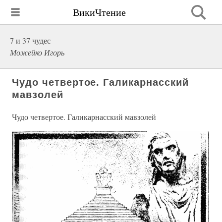
ВикиЧтение
7 и 37 чудес
Можейко Игорь
Чудо четвертое. Галикарнасский
мавзолей
Чудо четвертое. Галикарнасский мавзолей