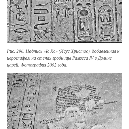
Рис. 296. Надпись «Iс Хс» (Исус Христос), добавленная к
иероглифам на стенах гробницы Рамзеса IV в Долине
царей. Фотография 2002 года.