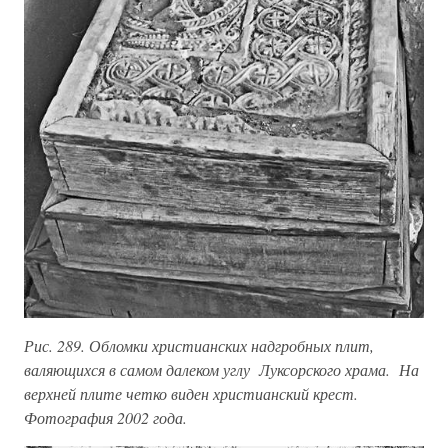
Рис. 289. Обломки христианских надгробных плит,
валяющихся в самом далеком углу Луксорского храма. На
верхней плите четко виден христианский крест.
Фотография 2002 года.