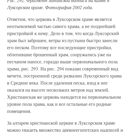
Рис. 292. Фрагмент латинской надписи на камне в
Луксорском храме. Фотография 2002 года.
Отметим, что церковь в Луксорском храме является
неотъемлемой частью самого храма, а не позднейшей
пристройкой к нему. Дело в том, что когда Луксорский
храм был заброшен, ветры из пустыни быстро занесли
его песком. Поэтому все последующие пристройки,
облепившие брошенный храм, сооружались уже на
песчаном наносе, гораздо выше первоначального пола
храма, рис. 293. На рис. 294 показан современный вид
мечети, построенной среди развалин Луксорского храма
в Средние века. После удаления песка, вход в нее
оказался на высоте нескольких метров над землей.
Христианская же церковь находится на первоначальном
уровне пола храма, как и все остальные его родные
помещения.
За алтарем христианской церкви в Луксорском храме
можно увидеть множество древнеегипетских надписей и