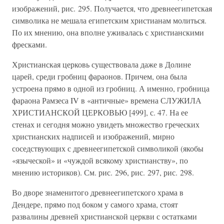
изображений, рис. 295. Получается, что древнеегипетская
символика не мешала египетским христианам молиться.
По их мнению, она вполне уживалась с христианскими
фресками.
Христианская церковь существовала даже в Долине
царей, среди гробниц фараонов. Причем, она была
устроена прямо в одной из гробниц. А именно, гробница
фараона Рамзеса IV в «античные» времена СЛУЖИЛА
ХРИСТИАНСКОЙ ЦЕРКОВЬЮ [499], с. 47. На ее
стенах и сегодня можно увидеть множество греческих
христианских надписей и изображений, мирно
соседствующих с древнеегипетской символикой (якобы
«языческой» и «чуждой всякому христианству», по
мнению историков). См. рис. 296, рис. 297, рис. 298.
Во дворе знаменитого древнеегипетского храма в
Дендере, прямо под боком у самого храма, стоят
развалины древней христианской церкви с остатками