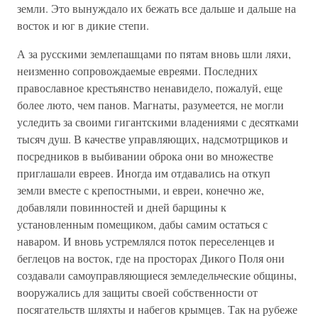
земли. Это вынуждало их бежать все дальше и дальше на
восток и юг в дикие степи.
А за русскими землепашцами по пятам вновь шли ляхи,
неизменно сопровождаемые евреями. Последних
православное крестьянство ненавидело, пожалуй, еще
более люто, чем панов. Магнаты, разумеется, не могли
уследить за своими гигантскими владениями с десятками
тысяч душ. В качестве управляющих, надсмотрщиков и
посредников в выбивании оброка они во множестве
приглашали евреев. Иногда им отдавались на откуп
земли вместе с крепостными, и евреи, конечно же,
добавляли повинностей и дней барщины к
установленным помещиком, дабы самим остаться с
наваром. И вновь устремлялся поток переселенцев и
беглецов на восток, где на просторах Дикого Поля они
создавали самоуправляющиеся земледельческие общины,
вооружались для защиты своей собственности от
посягательств шляхты и набегов крымцев. Так на рубеже