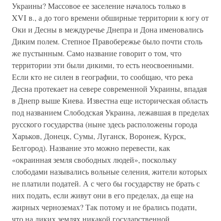
Украины? Массовое ее заселение началось только в
XVI в., а до того времени обширные территории к югу от
Оки и Десны в междуречье Днепра и Дона именовались
Диким полем. Степное Правобережье было почти столь
же пустынным. Само название говорит о том, что
территории эти были дикими, то есть неосвоенными.
Если кто не силен в географии, то сообщаю, что река
Десна протекает на севере современной Украины, впадая
в Днепр выше Киева. Известна еще историческая область
под названием Слободская Украина, лежавшая в пределах
русского государства (ныне здесь расположены города
Харьков, Донецк, Сумы, Луганск, Воронеж, Курск,
Белгород). Название это можно перевести, как
«окраинная земля свободных людей», поскольку
слободами назывались вольные селения, жители которых
не платили податей. А с чего бы государству не брать с
них подать, если живут они в его пределах, да еще на
жирных черноземах? Так потому и не брались подати,
что на диких землях никакой государственной