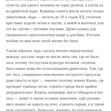
сплести для одного человека не один десяток, а плели их
из древесной коры. Кожаные сапоги могли носить только
зажиточные люди — вплоть до 30-х годов XX столетия
крестьяне ходили летом в лаптях, а зимой в валенках или
тех же лаптях с теплыми онучами. Дрова нужны для
ежедневного приготовления пищи и для бани. Русские
вообще не мыслили своей жизни без бани.
Таким образом, надо сделать вполне определенные
выводы: русские люди не могли жить там, где не было
леса, потому что русская культура питания, гигиены,
быта немыслимы без использования древесины. Там, где
нет леса, совершенно невозможно построить город или
даже просто острог — именно поэтому южнее Киева, где
проходит граница лесов, строить города было крайне
затруднительно. Казахи, например, могут обходиться без
леса — живут в юртах из шкур животных, едят руками,
мясо можно не варить на огне, а вялить сырым, и в таком
виде употреблять. Невкусно, конечно, но они привыкли.