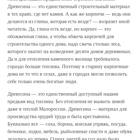
Древесина — это единственный строительный материал
в тех краях, где нет камня. А как же кирпичи — ведь они
делаются из глины, которая есть везде? — возразит иной
читатель. Да, глина есть везде, но кирпич — это
обожженная глина, а чтобы обжечь кирпичей для
строительства одного дома, надо сжечь столько леса,
которого хватит на возведение десяти домов деревянных.
Да и для отопления каменного жилища требовалось
гораздо больше топлива. Поэтому в старину кирпичные
дома не то что в селах, даже в городах могли позволить
себе только очень богатые люди.
Древесина — это единственный доступный нашим
предкам вид топлива. Без отопления не выжить зимой
даже в теплой Малороссии. Древесина — материал для
производства орудий труда и быта крестьянина.
Буквально все — соха, борона, конская упряжь, посуда,
бочонки, лодки, мебель, рыболовные снасти и даже обувь
делались из дерева. Одних лаптей на год надо было