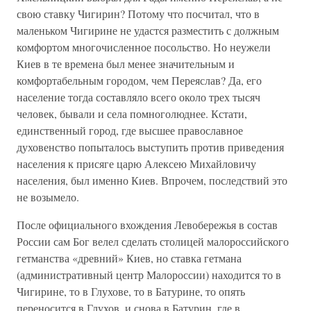
свою ставку Чигирин? Потому что посчитал, что в
маленьком Чигирине не удастся разместить с должным
комфортом многочисленное посольство. Но неужели
Киев в те времена был менее значительным и
комфортабельным городом, чем Переяслав? Да, его
население тогда составляло всего около трех тысяч
человек, бывали и села помноголюднее. Кстати,
единственный город, где высшее православное
духовенство попыталось выступить против приведения
населения к присяге царю Алексею Михайловичу
населения, был именно Киев. Впрочем, последствий это
не возымело.
После официального вхождения Левобережья в состав
России сам Бог велел сделать столицей малороссийского
гетманства «древний» Киев, но ставка гетмана
(административный центр Малороссии) находится то в
Чигирине, то в Глухове, то в Батурине, то опять
переносится в Глухов, и снова в Батурин, где в