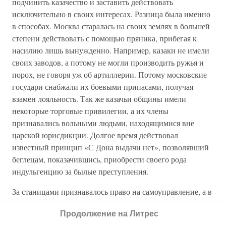
подчинить казачество и заставить действовать
исключительно в своих интересах. Разница была именно
в способах. Москва старалась на своих землях в большей
степени действовать с помощью пряника, прибегая к
насилию лишь вынужденно. Например, казаки не имели
своих заводов, а потому не могли производить ружья и
порох, не говоря уж об артиллерии. Потому московские
государи снабжали их боевыми припасами, получая
взамен лояльность. Так же казачьи общины имели
некоторые торговые привилегии, а их члены
признавались вольными людьми, находящимися вне
царской юрисдикции. Долгое время действовал
известный принцип «С Дона выдачи нет», позволявший
беглецам, показачившись, приобрести своего рода
индульгенцию за былые преступления.
За станицами признавалось право на самоуправление, а в
случае участия казаков в войне на стороне России, они
Продолжение на Литрес
могли получить крупное денежное вознаграждение. К