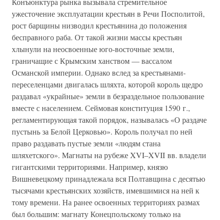
Конъюнктура рынка вызывала стремительное
ужесточение эксплуатации крестьян в Речи Посполитой,
рост барщины низводил крестьянина до положения
бесправного раба. От такой жизни массы крестьян
хлынули на неосвоенные юго-восточные земли,
граничащие с Крымским ханством — вассалом
Османской империи. Однако вслед за крестьянами-
переселенцами двигалась шляхта, которой король щедро
раздавал «украйные» земли в безраздельное пользование
вместе с населением. Сеймовая конституция 1590 г.,
регламентирующая такой порядок, называлась «О раздаче
пустынь за Белой Церковью». Король получал по ней
право раздавать пустые земли «людям стана
шляхетского». Магнаты на рубеже XVI–XVII вв. владели
гигантскими территориями. Например, князю
Вишневецкому принадлежала вся Полтавщина с десятью
тысячами крестьянских хозяйств, имевшимися на ней к
тому времени. На ранее освоенных территориях размах
был большим: магнату Конецпольскому только на