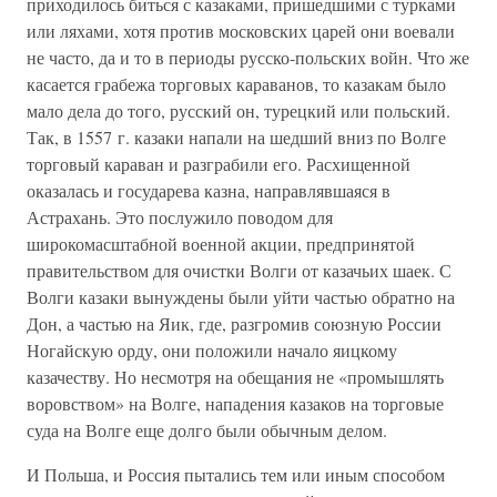
приходилось биться с казаками, пришедшими с турками
или ляхами, хотя против московских царей они воевали
не часто, да и то в периоды русско-польских войн. Что же
касается грабежа торговых караванов, то казакам было
мало дела до того, русский он, турецкий или польский.
Так, в 1557 г. казаки напали на шедший вниз по Волге
торговый караван и разграбили его. Расхищенной
оказалась и государева казна, направлявшаяся в
Астрахань. Это послужило поводом для
широкомасштабной военной акции, предпринятой
правительством для очистки Волги от казачьих шаек. С
Волги казаки вынуждены были уйти частью обратно на
Дон, а частью на Яик, где, разгромив союзную России
Ногайскую орду, они положили начало яицкому
казачеству. Но несмотря на обещания не «промышлять
воровством» на Волге, нападения казаков на торговые
суда на Волге еще долго были обычным делом.
И Польша, и Россия пытались тем или иным способом