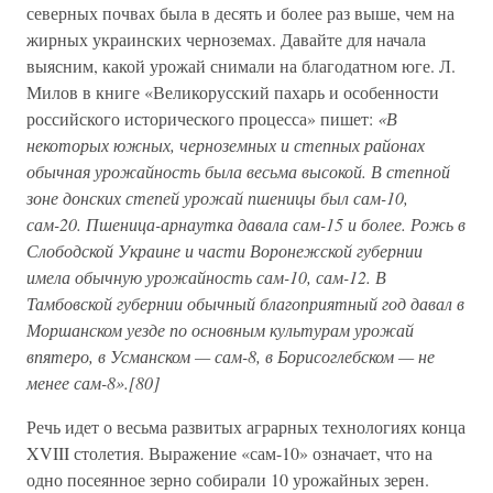
северных почвах была в десять и более раз выше, чем на
жирных украинских черноземах. Давайте для начала
выясним, какой урожай снимали на благодатном юге. Л.
Милов в книге «Великорусский пахарь и особенности
российского исторического процесса» пишет:
«В
некоторых южных, черноземных и степных районах
обычная урожайность была весьма высокой. В степной
зоне донских степей урожай пшеницы был сам-10,
сам-20. Пшеница-арнаутка давала сам-15 и более. Рожь в
Слободской Украине и части Воронежской губернии
имела обычную урожайность сам-10, сам-12. В
Тамбовской губернии обычный благоприятный год давал в
Моршанском уезде по основным культурам урожай
впятеро, в Усманском — сам-8, в Борисоглебском — не
менее сам-8».[80]
Речь идет о весьма развитых аграрных технологиях конца
XVIII столетия. Выражение «сам-10» означает, что на
одно посеянное зерно собирали 10 урожайных зерен.