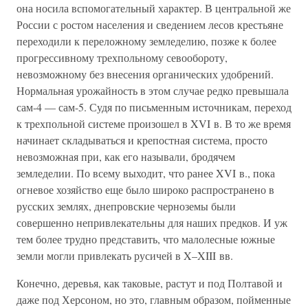
она носила вспомогательный характер. В центральной же
России с ростом населения и сведением лесов крестьяне
переходили к переложному земледелию, позже к более
прогрессивному трехпольному севообороту,
невозможному без внесения органических удобрений.
Нормальная урожайность в этом случае редко превышала
сам-4 — сам-5. Судя по письменным источникам, переход
к трехпольной системе произошел в XVI в. В то же время
начинает складываться и крепостная система, просто
невозможная при, как его называли, бродячем
земледелии. По всему выходит, что ранее XVI в., пока
огневое хозяйство еще было широко распространено в
русских землях, днепровские черноземы были
совершенно непривлекательны для наших предков. И уж
тем более трудно представить, что малолесные южные
земли могли привлекать русичей в X–XIII вв.
Конечно, деревья, как таковые, растут и под Полтавой и
даже под Херсоном, но это, главным образом, пойменные