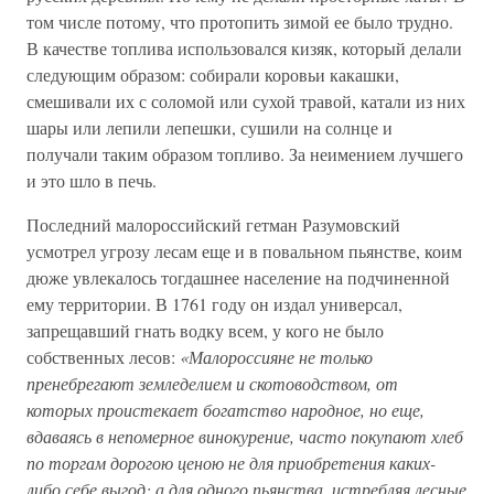
том числе потому, что протопить зимой ее было трудно.
В качестве топлива использовался кизяк, который делали
следующим образом: собирали коровьи какашки,
смешивали их с соломой или сухой травой, катали из них
шары или лепили лепешки, сушили на солнце и
получали таким образом топливо. За неимением лучшего
и это шло в печь.
Последний малороссийский гетман Разумовский
усмотрел угрозу лесам еще и в повальном пьянстве, коим
дюже увлекалось тогдашнее население на подчиненной
ему территории. В 1761 году он издал универсал,
запрещавший гнать водку всем, у кого не было
собственных лесов:
«Малороссияне не только
пренебрегают земледелием и скотоводством, от
которых проистекает богатство народное, но еще,
вдаваясь в непомерное винокурение, часто покупают хлеб
по торгам дорогою ценою не для приобретения каких-
либо себе выгод; а для одного пьянства, истребляя лесные