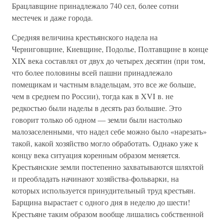
Брацлавщине принадлежало 740 сел, более сотни
местечек и даже города.
Средняя величина крестьянского надела на
Черниговщине, Киевщине, Подолье, Полтавщине в конце
XIX века составлял от двух до четырех десятин (при том,
что более половины всей пашни принадлежало
помещикам и частным владельцам, это все же больше,
чем в среднем по России), тогда как в XVI в. не
редкостью были наделы в десять раз большие. Это
говорит только об одном — земли были настолько
малозаселенными, что надел себе можно было «нарезать»
такой, какой хозяйство могло обработать. Однако уже к
концу века ситуация коренным образом меняется.
Крестьянские земли постепенно захватываются шляхтой
и преобладать начинают хозяйства-фольварки, на
которых используется принудительный труд крестьян.
Барщина вырастает с одного дня в неделю до шести!
Крестьяне таким образом вообще лишались собственной