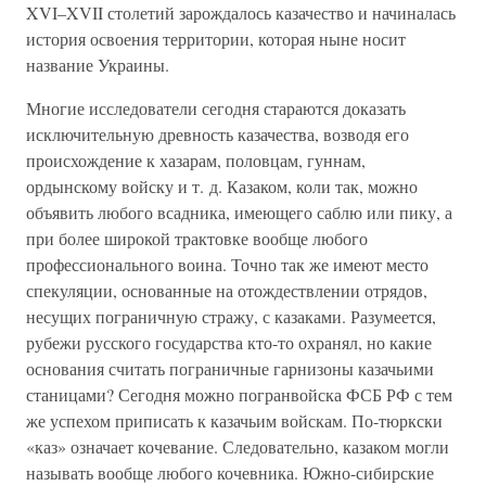
XVI–XVII столетий зарождалось казачество и начиналась
история освоения территории, которая ныне носит
название Украины.
Многие исследователи сегодня стараются доказать
исключительную древность казачества, возводя его
происхождение к хазарам, половцам, гуннам,
ордынскому войску и т. д. Казаком, коли так, можно
объявить любого всадника, имеющего саблю или пику, а
при более широкой трактовке вообще любого
профессионального воина. Точно так же имеют место
спекуляции, основанные на отождествлении отрядов,
несущих пограничную стражу, с казаками. Разумеется,
рубежи русского государства кто-то охранял, но какие
основания считать пограничные гарнизоны казачьими
станицами? Сегодня можно погранвойска ФСБ РФ с тем
же успехом приписать к казачьим войскам. По-тюркски
«каз» означает кочевание. Следовательно, казаком могли
называть вообще любого кочевника. Южно-сибирские