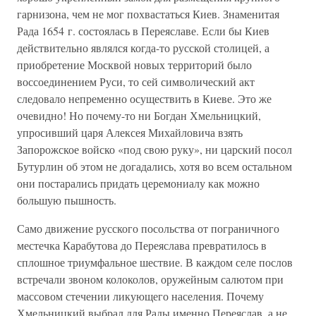
гарнизона, чем не мог похвастаться Киев. Знаменитая
Рада 1654 г. состоялась в Переяславе. Если бы Киев
действительно являлся когда-то русской столицей, а
приобретение Москвой новых территорий было
воссоединением Руси, то сей символический акт
следовало непременно осуществить в Киеве. Это же
очевидно! Но почему-то ни Богдан Хмельницкий,
упросивший царя Алексея Михайловича взять
Запорожское войско «под свою руку», ни царский посол
Бутурлин об этом не догадались, хотя во всем остальном
они постарались придать церемониалу как можно
большую пышность.
Само движение русского посольства от пограничного
местечка Карабутова до Переяслава превратилось в
сплошное триумфальное шествие. В каждом селе послов
встречали звоном колоколов, оружейным салютом при
массовом стечении ликующего населения. Почему
Хмельницкий выбрал для Рады именно Переяслав, а не