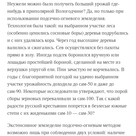
Неужели можно было получить больший урожай где-
нибудь в приполярной Вологодчине? Да, но только при
использовании подсечно-огневого земледелия.
Технология была такой: на выбранном участке леса
(особенно ценились сосновые боры) деревья подрубались
и с них удалялась кора. Через год высохшие деревья
валились и сжигались. Сев осуществлялся без пахоты
прямо в золу. Иногда подсек боронился вручную или
лошадью простейшей бороной, сделанной на месте из
верхушки упругой ели. Пни зачастую не корчевались. В
годы с благоприятной погодой на удачно выбранном
участке урожайность доходила до сам-50 и даже до
сам-90. Некоторые исследователи утверждают, что порой
сборы зерновых переваливали за сам-100. Так с какой
радости русский крестьянин попрется в безлесые южные
степи с их жиденькими сам-10 — сам-30?
Экстенсивное земледелие подсечно-огневым методом
возможно лишь при соблюдении двух условий: наличие