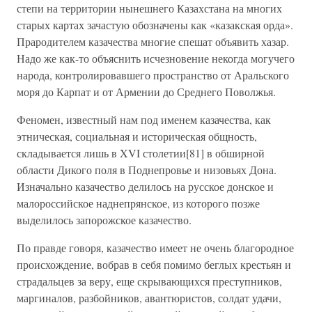
степи на территории нынешнего Казахстана на многих
старых картах зачастую обозначены как «казакская орда».
Прародителем казачества многие спешат объявить хазар.
Надо же как-то объяснить исчезновение некогда могучего
народа, контролировавшего пространство от Аральского
моря до Карпат и от Армении до Среднего Поволжья.
Феномен, известный нам под именем казачества, как
этническая, социальная и историческая общность,
складывается лишь в XVI столетии[81] в обширной
области Дикого поля в Поднепровье и низовьях Дона.
Изначально казачество делилось на русское донское и
малороссийское наднепрянское, из которого позже
выделилось запорожское казачество.
По правде говоря, казачество имеет не очень благородное
происхождение, вобрав в себя помимо беглых крестьян и
страдальцев за веру, еще скрывающихся преступников,
маргиналов, разбойников, авантюристов, солдат удачи,