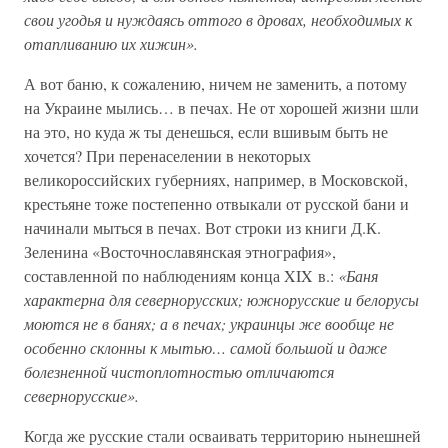
свои угодья и нуждаясь оттого в дровах, необходимых к
отапливанию их хижин».
А вот баню, к сожалению, ничем не заменить, а потому
на Украине мылись… в печах. Не от хорошей жизни шли
на это, но куда ж ты денешься, если вшивым быть не
хочется? При перенаселении в некоторых
великороссийских губерниях, например, в Московской,
крестьяне тоже постепенно отвыкали от русской бани и
начинали мыться в печах. Вот строки из книги Д.К.
Зеленина «Восточнославянская этнография»,
составленной по наблюдениям конца XIX в.:
«Баня
характерна для севернорусских; южнорусские и белорусы
моются не в банях; а в печах; украинцы же вообще не
особенно склонны к мытью… самой большой и даже
болезненной чистоплотностью отличаются
севернорусские».
Когда же русские стали осваивать территорию нынешней