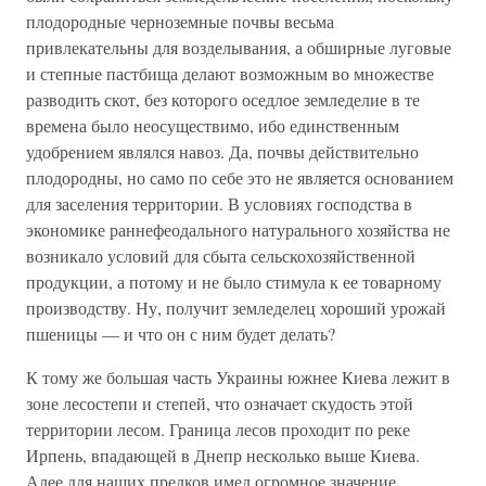
плодородные черноземные почвы весьма
привлекательны для возделывания, а обширные луговые
и степные пастбища делают возможным во множестве
разводить скот, без которого оседлое земледелие в те
времена было неосуществимо, ибо единственным
удобрением являлся навоз. Да, почвы действительно
плодородны, но само по себе это не является основанием
для заселения территории. В условиях господства в
экономике раннефеодального натурального хозяйства не
возникало условий для сбыта сельскохозяйственной
продукции, а потому и не было стимула к ее товарному
производству. Ну, получит земледелец хороший урожай
пшеницы — и что он с ним будет делать?
К тому же большая часть Украины южнее Киева лежит в
зоне лесостепи и степей, что означает скудость этой
территории лесом. Граница лесов проходит по реке
Ирпень, впадающей в Днепр несколько выше Киева.
Алее для наших предков имел огромное значение.