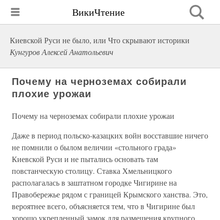
ВикиЧтение
Киевской Руси не было, или Что скрывают историки
Кунгуров Алексей Анатольевич
Почему на черноземах собирали
плохие урожаи
Почему на черноземах собирали плохие урожаи
Даже в период польско-казацких войн восставшие ничего
не помнили о былом величии «стольного града»
Киевской Руси и не пытались основать там
повстанческую столицу. Ставка Хмельницкого
располагалась в заштатном городке Чигирине на
Правобережье рядом с границей Крымского ханства. Это,
вероятнее всего, объясняется тем, что в Чигирине был
хорошо укрепленный замок для размещения крупного