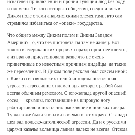
искателей приключений и прочий гулящий люд без роду
и племени. Те, кого отторгло общество, соединились в
Диком поле с теми анархистскими элементами, кто сам
стремился избавиться от «опеки» государства.
Что общего между Диким полем и Диким Западом
Америки? То, что без пистолета ты там не жилец. Вот
только в американских прериях гораздо приятнее климат,
а из врагов присутствовали разве что не очень
приветливые по известным причинам индейцы, да такие
же переселенцы. В Диком поле расклад был совсем иной:
с Кавказа и заволжских степей исходила постоянная
угроза от агрессивных племен, для которых разбой был
всегда обычным ремеслом. С юго-запада другой опасный
сосед — крымцы, поставившие на широкую ногу
работорговлю и постоянно рыскавшие в поисках товара.
Турки тоже были частыми гостями в этих краях. С запада
шел вал польско-католической агрессии. Да и с русскими
царями казачья вольница ладила далеко не всегда. Отсюда