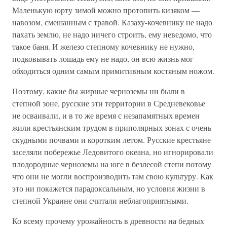
Маленькую юрту зимой можно протопить кизяком —
навозом, смешанным с травой. Казаху-кочевнику не надо
пахать землю, не надо ничего строить, ему неведомо, что
такое баня. И железо степному кочевнику не нужно,
подковывать лошадь ему не надо, он всю жизнь мог
обходиться одним самым примитивным костяным ножом.
Поэтому, какие бы жирные черноземы ни были в
степной зоне, русские эти территории в Средневековье
не осваивали, и в то же время с незапамятных времен
жили крестьянским трудом в приполярных зонах с очень
скудными почвами и коротким летом. Русские крестьяне
заселяли побережье Ледовитого океана, но игнорировали
плодородные черноземы на юге в безлесой степи потому
что они не могли воспроизводить там свою культуру. Как
это ни покажется парадоксальным, но условия жизни в
степной Украине они считали неблагоприятными.
Ко всему прочему урожайность в древности на бедных