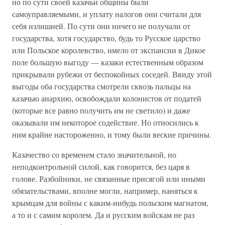
но по сути своей казачьи общины были
самоуправляемыми, и уплату налогов они считали для
себя излишней. По сути они ничего не получали от
государства, хотя государство, будь то Русское царство
или Польское королевство, имело от экспансии в Дикое
поле большую выгоду — казаки естественным образом
прикрывали рубежи от беспокойных соседей. Ввиду этой
выгоды оба государства смотрели сквозь пальцы на
казачью анархию, освобождали колонистов от податей
(которые все равно получить им не светило) и даже
оказывали им некоторое содействие. Но относились к
ним крайне настороженно, и тому были веские причины.
Казачество со временем стало значительной, но
неподконтрольной силой, как говорится, без царя в
голове. Разбойники, не связанные присягой или иными
обязательствами, вполне могли, например, наняться к
крымцам для войны с каким-нибудь польским магнатом,
а то и с самим королем. Да и русским войскам не раз