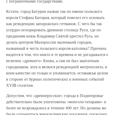
с пограничными государствами.
Кстати, город Батурин назван так по имени польского
короля Стефана Батория, который повелел его основать
как резиденцию запорожских гетманов. С чего бы так
усердно игнорировать древнюю столицу Руси, где по
преданиям князь Владимир Святой крестил Русь, но
делать центром Малороссии маленький городок,
названный в честь польского короля-католика? Причина
видится в том, что никто в те времена и не догадывался о
величии «древнего» Киева, а сам он был заштатным
городишком, хоть и являлся резиденцией митрополита, в
коем качестве он только и упоминается, оставаясьв целом
в стороне от бурных политических и военных событий
XVIII столетия.
Допустим, что «древнерусские» города в Поднепровье
действительно были уничтожены «монголо-татарами» и
более не возрождались в течение 400 лет. Но должны же
были сохраниться земледельческие поселения, поскольку