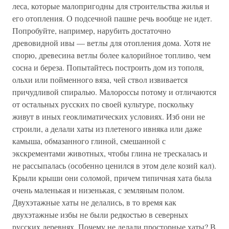
леса, которые малопригодны для строительства жилья и
его отопления. О подсечной пашне речь вообще не идет.
Попробуйте, например, нарубить достаточно
древовидной ивы — ветлы для отопления дома. Хотя не
спорю, древесина ветлы более калорийное топливо, чем
сосна и береза. Попытайтесь построить дом из тополя,
ольхи или пойменного вяза, чей ствол извивается
причудливой спиралью. Малороссы потому и отличаются
от остальных русских по своей культуре, поскольку
живут в иных геоклиматических условиях. Изб они не
строили, а делали хаты из плетеного ивняка или даже
камыша, обмазанного глиной, смешанной с
экскрементами животных, чтобы глина не трескалась и
не рассыпалась (особенно ценился в этом деле козий кал).
Крыли крыши они соломой, причем типичная хата была
очень маленькая и низенькая, с земляным полом.
Двухэтажные хаты не делались, в то время как
двухэтажные избы не были редкостью в северных
русских деревнях. Почему не делали просторные хаты? В