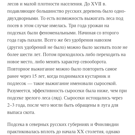
лесов и малой плотности населения. До XVII в.
подавляющее большинство русских деревень было одно-
двухдворными. То есть возможность выжигать леса под
посев в этом случае имелась. Три года урожаи на
подсеках были феноменальными. Начиная со второго
года гарь пахали. Всего же без удобрения навозом
(других удобрений не было) можно было засевать поле не
более шести лет. Потом приходилось либо переходить на
новое место, либо менять характер севооборота.
Повторное выжигание можно было повторить самое
ранее через 15 лет, когда поднимался кустарник и
подлесок — такое выжигание именовали сыросекой.
Разумеется, эффективность сыросеки была ниже, чем при
подсеке зрелого леса (ляд). Сыросеки истощались через
2–3 года, после чего могли быть обращены в луга для
выпаса скота.
Подсека в северных русских губерниях и Финляндии
практиковалась вплоть до начала XX столетия, однако