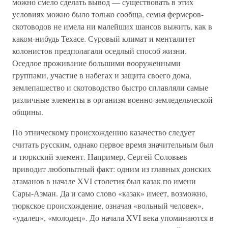
можно смело сделать вывод — существовать в этих
условиях можно было только сообща, семья фермеров-
скотоводов не имела ни малейших шансов выжить, как в
каком-нибудь Техасе. Суровый климат и менталитет
колонистов предполагали оседлый способ жизни.
Оседлое проживание большими вооруженными
группами, участие в набегах и защита своего дома,
землепашество и скотоводство быстро сплавляли самые
различные элементы в организм военно-земледельческой
общины.
По этническому происхождению казачество следует
считать русским, однако первое время значительным был
и тюркский элемент. Например, Сергей Соловьев
приводит любопытный факт: одним из главных донских
атаманов в начале XVI столетия был казак по имени
Сары-Азман. Да и само слово «казак» имеет, возможно,
тюркское происхождение, означая «вольный человек»,
«удалец», «молодец». До начала XVI века упоминаются в