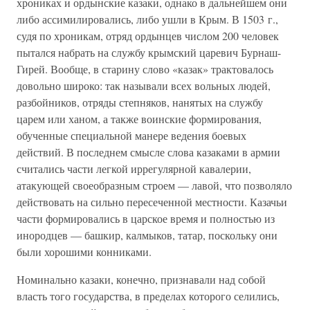
хрониках и ордынские казаки, однако в дальнейшем они
либо ассимилировались, либо ушли в Крым. В 1503 г.,
судя по хроникам, отряд ордынцев числом 200 человек
пытался набрать на службу крымский царевич Бурнаш-
Гирей. Вообще, в старину слово «казак» трактовалось
довольно широко: так называли всех вольных людей,
разбойников, отряды степняков, нанятых на службу
царем или ханом, а также воинские формирования,
обученные специальной манере ведения боевых
действий. В последнем смысле слова казаками в армии
считались части легкой иррегулярной кавалерии,
атакующей своеобразным строем — лавой, что позволяло
действовать на сильно пересеченной местности. Казачьи
части формировались в царское время и полностью из
инородцев — башкир, калмыков, татар, поскольку они
были хорошими конниками.
Номинально казаки, конечно, признавали над собой
власть того государства, в пределах которого селились,