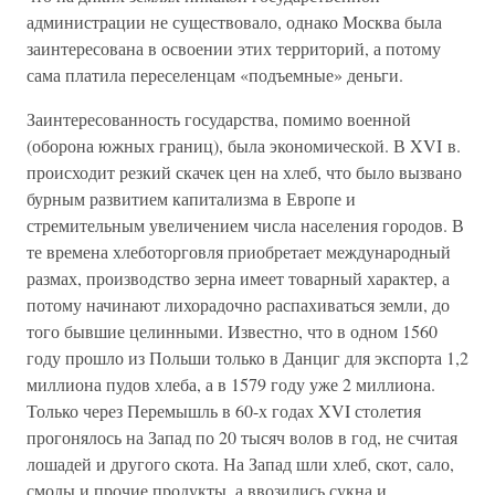
администрации не существовало, однако Москва была
заинтересована в освоении этих территорий, а потому
сама платила переселенцам «подъемные» деньги.
Заинтересованность государства, помимо военной
(оборона южных границ), была экономической. В XVI в.
происходит резкий скачек цен на хлеб, что было вызвано
бурным развитием капитализма в Европе и
стремительным увеличением числа населения городов. В
те времена хлеботорговля приобретает международный
размах, производство зерна имеет товарный характер, а
потому начинают лихорадочно распахиваться земли, до
того бывшие целинными. Известно, что в одном 1560
году прошло из Польши только в Данциг для экспорта 1,2
миллиона пудов хлеба, а в 1579 году уже 2 миллиона.
Только через Перемышль в 60-х годах XVI столетия
прогонялось на Запад по 20 тысяч волов в год, не считая
лошадей и другого скота. На Запад шли хлеб, скот, сало,
смолы и прочие продукты, а ввозились сукна и