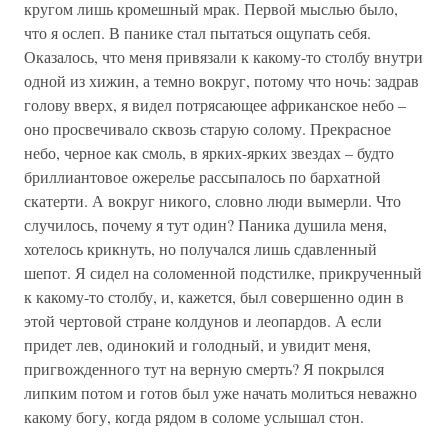
кругом лишь кромешный мрак. Первой мыслью было,
что я ослеп. В панике стал пытаться ощупать себя.
Оказалось, что меня привязали к какому-то столбу внутри
одной из хижин, а темно вокруг, потому что ночь: задрав
голову вверх, я видел потрясающее африканское небо –
оно просвечивало сквозь старую солому. Прекрасное
небо, черное как смоль, в ярких-ярких звездах – будто
бриллиантовое ожерелье рассыпалось по бархатной
скатерти. А вокруг никого, словно люди вымерли. Что
случилось, почему я тут один? Паника душила меня,
хотелось крикнуть, но получался лишь сдавленный
шепот. Я сидел на соломенной подстилке, прикрученный
к какому-то столбу, и, кажется, был совершенно один в
этой чертовой стране колдунов и леопардов. А если
придет лев, одинокий и голодный, и увидит меня,
пригвожденного тут на верную смерть? Я покрылся
липким потом и готов был уже начать молиться неважно
какому богу, когда рядом в соломе услышал стон.