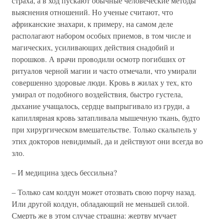
страха, а в ход пускают обычные человеческие методы
выяснения отношений. Но ученые считают, что
африканские знахари, к примеру, на самом деле
располагают набором особых приемов, в том числе и
магических, усиливающих действия снадобий и
порошков. А врачи проводили осмотр погибших от
ритуалов черной магии и часто отмечали, что умирали
совершенно здоровые люди. Кровь в жилах у тех, кто
умирал от подобного воздействия, быстро густела,
дыхание учащалось, сердце выпрыгивало из груди, а
капиллярная кровь затапливала мышечную ткань, будто
при хирургическом вмешательстве. Только скальпель у
этих докторов невидимый, да и действуют они всегда во
зло.
– И медицина здесь бессильна?
– Только сам колдун может отозвать свою порчу назад.
Или другой колдун, обладающий не меньшей силой.
Смерть же в этом случае страшна: жертву мучает