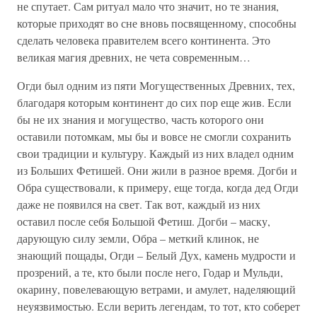
не спутает. Сам ритуал мало что значит, но те знания,
которые приходят во сне вновь посвященному, способны
сделать человека правителем всего континента. Это
великая магия древних, не чета современным…
Огди был одним из пяти Могущественных Древних, тех,
благодаря которым континент до сих пор еще жив. Если
бы не их знания и могущество, часть которого они
оставили потомкам, мы бы и вовсе не смогли сохранить
свои традиции и культуру. Каждый из них владел одним
из Больших Фетишей. Они жили в разное время. Догби и
Обра существовали, к примеру, еще тогда, когда дед Огди
даже не появился на свет. Так вот, каждый из них
оставил после себя Большой Фетиш. Догби – маску,
дарующую силу земли, Обра – меткий клинок, не
знающий пощады, Огди – Белый Дух, камень мудрости и
прозрений, а те, кто были после него, Годар и Мульди,
окарину, повелевающую ветрами, и амулет, наделяющий
неуязвимостью. Если верить легендам, то тот, кто соберет