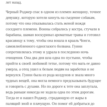
лет назад.
Черный Роджер спас в одном из племен женщину, точнее
девушку, которую хотели кинуть на съедение собакам,
потому что она отказывалась стать женой вождя
соседнего племени. Воины собрались у костра, стучали в
барабаны, шаман воскуривал ароматные травы и готовил
красавицу к тому, чтобы она вошла в крааль Чонги,
самовлюбленного одноглазого болвана. Гуини
сопротивлялась этому и удрала в последнюю ночь
очищения. Она два дня шла одна по пустыни, чтобы
прийти к своей любимой тетке, потому что мать ее давно
умерла, а отец ушел к белым людям на заработки и не
вернулся. Гуини была из рода колдунов и знала много
чудных вещей, она могла немного предсказывать будущее
и говорить с духами. Но по дороге к тете она заплутала,
ведь раньше никогда не ходила одна по этим дорогам.
Тогда ее и нашел Роджер, страдающую от жары в
палящий зной и плачущую. Он помог ей добраться до