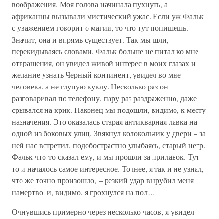
воображения. Моя голова начинала пухнуть, а
африканцы вызывали мистический ужас. Если уж Фальк
с уважением говорит о магии, то что тут попишешь.
Значит, она и впрямь существует. Так мы шли,
перекидываясь словами. Фальк больше не питал ко мне
отвращения, он увидел живой интерес в моих глазах и
желание узнать Черный континент, увидел во мне
человека, а не глупую куклу. Несколько раз он
разговаривал по телефону, пару раз раздраженно, даже
срывался на крик. Наконец мы подошли, видимо, к месту
назначения. Это оказалась старая антикварная лавка на
одной из боковых улиц. Звякнул колокольчик у двери – за
ней нас встретил, подобострастно улыбаясь, старый негр.
Фальк что-то сказал ему, и мы прошли за прилавок. Тут-
то и началось самое интересное. Точнее, я так и не узнал,
что же точно произошло, – резкий удар вырубил меня
намертво, и, видимо, я грохнулся на пол…
Очнувшись примерно через несколько часов, я увидел