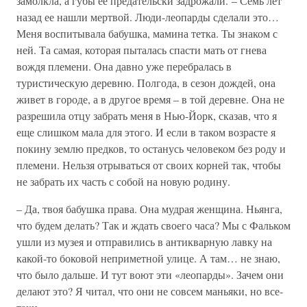
замолкла, а губы ее предательски задрожали. – Семь лет
назад ее нашли мертвой. Люди-леопарды сделали это…
Меня воспитывала бабушка, мамина тетка. Ты знаком с
ней. Та самая, которая пыталась спасти мать от гнева
вождя племени. Она давно уже перебралась в
туристическую деревню. Полгода, в сезон дождей, она
живет в городе, а в другое время – в той деревне. Она не
разрешила отцу забрать меня в Нью-Йорк, сказав, что я
еще слишком мала для этого. И если в таком возрасте я
покину землю предков, то останусь человеком без роду и
племени. Нельзя отрываться от своих корней так, чтобы
не забрать их часть с собой на новую родину.
– Да, твоя бабушка права. Она мудрая женщина. Ньянга,
что будем делать? Так и ждать своего часа? Мы с Фальком
ушли из музея и отправились в антикварную лавку на
какой-то боковой неприметной улице. А там… не знаю,
что было дальше. И тут воют эти «леопарды». Зачем они
делают это? Я читал, что они не совсем маньяки, но все-