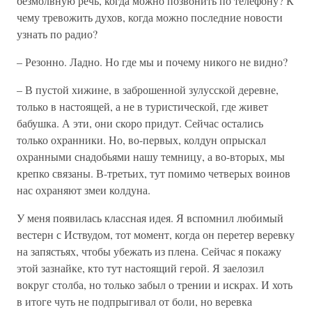
безмолвную речь, когда можно позвонить по телефону? К
чему тревожить духов, когда можно последние новости
узнать по радио?
– Резонно. Ладно. Но где мы и почему никого не видно?
– В пустой хижине, в заброшенной зулусской деревне,
только в настоящей, а не в туристической, где живет
бабушка. А эти, они скоро придут. Сейчас остались
только охранники. Но, во-первых, колдун опрыскал
охранными снадобьями нашу темницу, а во-вторых, мы
крепко связаны. В-третьих, тут помимо четверых воинов
нас охраняют змеи колдуна.
У меня появилась классная идея. Я вспомнил любимый
вестерн с Иствудом, тот момент, когда он перетер веревку
на запястьях, чтобы убежать из плена. Сейчас я покажу
этой зазнайке, кто тут настоящий герой. Я заелозил
вокруг столба, но только забыл о трении и искрах. И хоть
в итоге чуть не подпрыгивал от боли, но веревка