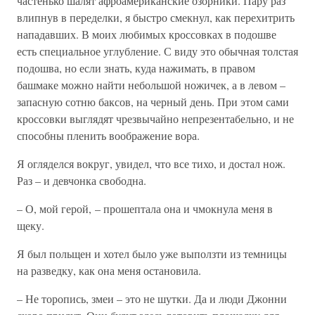
частенько шалят афроамериканские озорники. Пару раз
влипнув в переделки, я быстро смекнул, как перехитрить
нападавших. В моих любимых кроссовках в подошве
есть специальное углубление. С виду это обычная толстая
подошва, но если знать, куда нажимать, в правом
башмаке можно найти небольшой ножичек, а в левом –
запасную сотню баксов, на черный день. При этом сами
кроссовки выглядят чрезвычайно непрезентабельно, и не
способны пленить воображение вора.
Я огляделся вокруг, увидел, что все тихо, и достал нож.
Раз – и девчонка свободна.
– О, мой герой, – прошептала она и чмокнула меня в
щеку.
Я был польщен и хотел было уже выползти из темницы
на разведку, как она меня остановила.
– Не торопись, змеи – это не шутки. Да и люди Джонни