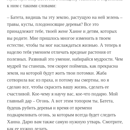
к ним с такими словами:
– Батета, видишь ты эту землю, растущую на ней зелень –
травы, кусты, плодоносящие деревья? Все это
принадлежит тебе, твоей жене Ханне и детям, которых
вы родите. Мне пришлось многое изменить в твоем
естестве, чтобы ты мог наслаждаться жизнью. А теперь я
наделю тебя умением отличать вредные растения от
полезных. Развивай это умение, набирайся мудрости. Чем
мудрей ты станешь, тем скорее поймешь, как прекрасна
земля, на которой будут жить твои потомки. Жаба
сотворила вас из праха, и потому вы смертны, но я
сделаю все, чтобы скрасить вашу жизнь, сделать ее
счастливой. Кое-чему я научу вас, кое-что подарю. Мой
главный дар – Огонь. А вот этим топором ты, Батета,
будешь рубить деревья и время от времени
подкармливать огонь, за которым всегда будет следить
Ханна. Дарю вам также самую нужную утварь. Смотрите,
как ее нужно делать.