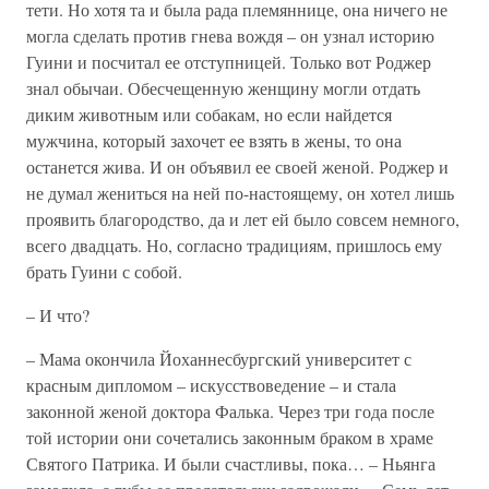
тети. Но хотя та и была рада племяннице, она ничего не
могла сделать против гнева вождя – он узнал историю
Гуини и посчитал ее отступницей. Только вот Роджер
знал обычаи. Обесчещенную женщину могли отдать
диким животным или собакам, но если найдется
мужчина, который захочет ее взять в жены, то она
останется жива. И он объявил ее своей женой. Роджер и
не думал жениться на ней по-настоящему, он хотел лишь
проявить благородство, да и лет ей было совсем немного,
всего двадцать. Но, согласно традициям, пришлось ему
брать Гуини с собой.
– И что?
– Мама окончила Йоханнесбургский университет с
красным дипломом – искусствоведение – и стала
законной женой доктора Фалька. Через три года после
той истории они сочетались законным браком в храме
Святого Патрика. И были счастливы, пока… – Ньянга