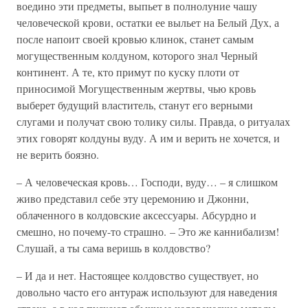
воедино эти предметы, выпьет в полнолуние чашу
человеческой крови, остатки ее выльет на Белый Дух, а
после напоит своей кровью клинок, станет самым
могущественным колдуном, которого знал Черный
континент. А те, кто примут по куску плоти от
приносимой Могущественным жертвы, чью кровь
выберет будущий властитель, станут его верными
слугами и получат свою толику силы. Правда, о ритуалах
этих говорят колдуны вуду. А им и верить не хочется, и
не верить боязно.
– А человеческая кровь… Господи, вуду… – я слишком
живо представил себе эту церемонию и Джонни,
облаченного в колдовские аксессуары. Абсурдно и
смешно, но почему-то страшно. – Это же каннибализм!
Слушай, а ты сама веришь в колдовство?
– И да и нет. Настоящее колдовство существует, но
довольно часто его антураж используют для наведения