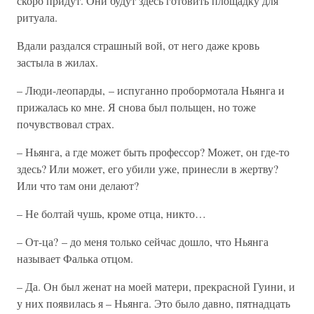
скоро придут. Они будут здесь готовить площадку для
ритуала.
Вдали раздался страшный вой, от него даже кровь
застыла в жилах.
– Люди-леопарды, – испуганно пробормотала Ньянга и
прижалась ко мне. Я снова был польщен, но тоже
почувствовал страх.
– Ньянга, а где может быть профессор? Может, он где-то
здесь? Или может, его убили уже, принесли в жертву?
Или что там они делают?
– Не болтай чушь, кроме отца, никто…
– От-ца? – до меня только сейчас дошло, что Ньянга
называет Фалька отцом.
– Да. Он был женат на моей матери, прекрасной Гуини, и
у них появилась я – Ньянга. Это было давно, пятнадцать