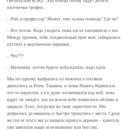
светила нам вслед? Эти бойцы сейчас будут делить
охотничьи трофеи.
– Рой, а профессор? Может, ему нужна помощь? Где он?
– Все потом. Надо уходить, пока им не напомнили о вас.
Между прочим, тебя, бледнолицый брат мой, собирались
пустить в жертвенные барашки.
– Что???
– Мальчики, потом будете зубоскалить, надо идти.
Мы по одному выбрались из хижины и ползком
двинулись за Роем. Тишина, и лишь Ньянга бормотала
что-то нараспев, а я в душе посмеивался над ней, пока
вдруг не увидел, как на ясном небе появилось облачко и
закрыло Луну, погрузив во тьму окрестности. Мы
добрались до машины и быстро тронулись с места. Сразу
же после этого мы услышали крики в деревне – кажется,
там заметили наше исчезновение или бегство.