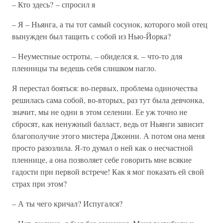
– Кто здесь? – спросил я
– Я – Ньянга, а ты тот самый сосунок, которого мой отец
вынужден был тащить с собой из Нью-Йорка?
– Неуместные остроты, – обиделся я, – что-то для
пленницы ты ведешь себя слишком нагло.
Я перестал бояться: во-первых, проблема одиночества
решилась сама собой, во-вторых, раз тут была девчонка,
значит, мы не одни в этом селении. Ее уж точно не
сбросят, как ненужный балласт, ведь от Ньянги зависит
благополучие этого мистера Джонни. А потом она меня
просто разозлила. Я-то думал о ней как о несчастной
пленнице, а она позволяет себе говорить мне всякие
гадости при первой встрече! Как я мог показать ей свой
страх при этом?
– А ты чего кричал? Испугался?