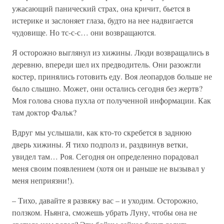
ужасающий панический страх, она кричит, бьется в
истерике и заслоняет глаза, будто на нее надвигается
чудовище. Но тс-с-с… они возвращаются.
Я осторожно выглянул из хижины. Люди возвращались в
деревню, впереди шел их предводитель. Они разожгли
костер, принялись готовить еду. Воя леопардов больше не
было слышно. Может, они остались сегодня без жертв?
Моя голова снова пухла от полученной информации. Как
там доктор Фальк?
Вдруг мы услышали, как кто-то скребется в заднюю
дверь хижины. Я тихо подполз и, раздвинув ветки,
увидел там… Роя. Сегодня он определенно порадовал
меня своим появлением (хотя он и раньше не вызывал у
меня неприязни!).
– Тихо, давайте я развяжу вас – и уходим. Осторожно,
ползком. Ньянга, сможешь убрать Луну, чтобы она не