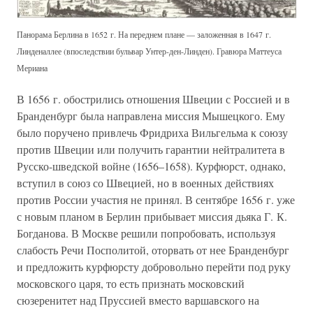
Панорама Берлина в 1652 г. На переднем плане — заложенная в 1647 г.
Линденаллее (впоследствии бульвар Унтер-ден-Линден). Гравюра Маттеуса
Мериана
В 1656 г. обострились отношения Швеции с Россией и в
Бранденбург была направлена миссия Мышецкого. Ему
было поручено привлечь Фридриха Вильгельма к союзу
против Швеции или получить гарантии нейтралитета в
Русско-шведской войне (1656–1658). Курфюрст, однако,
вступил в союз со Швецией, но в военных действиях
против России участия не принял. В сентябре 1656 г. уже
с новым планом в Берлин прибывает миссия дьяка Г. К.
Богданова. В Москве решили попробовать, используя
слабость Речи Посполитой, оторвать от нее Бранденбург
и предложить курфюрсту добровольно перейти под руку
московского царя, то есть признать московский
сюзеренитет над Пруссией вместо варшавского на