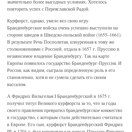
значительно более выгодных условиях. Хотелось
повторить успех с Переяславской Радой.
Курфюрст, однако, умело вел свою игру.
Бранденбургские войска очень успешно выступили на
стороне шведов в Шведско-польской войне (1655–1661).
В результате Речь Посполитая, изнуренная к тому же
столкновениями с Россией, отдала в 1657 г. Пруссию в
независимое владение Бранденбургу. Так на карте
Европы появилось государство Бранденбург-Пруссия. И
Россия, как видим, сыграла определенную роль в его
становлении, хотя и не сумела сделать его своим
вассалом.
А Фридрих Вильгельм I Бранденбургский в 1675 г.
получил титул Великого курфюрста за то, что за годы
своего правления превратил бранденбургское княжество
в государство, с которым стали действительно считаться
в Европе. Его сын, курфюрст Бранденбургский Фридрих
III, в 1701 г. был коронован как король Пруссии Фридрих