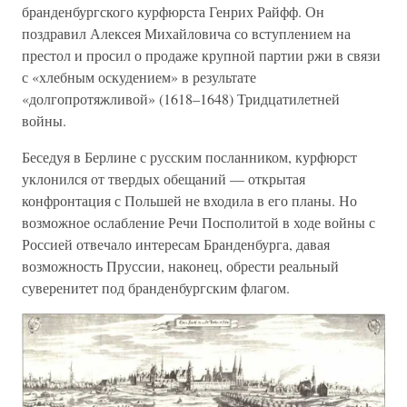
бранденбургского курфюрста Генрих Райфф. Он
поздравил Алексея Михайловича со вступлением на
престол и просил о продаже крупной партии ржи в связи
с «хлебным оскудением» в результате
«долгопротяжливой» (1618–1648) Тридцатилетней
войны.
Беседуя в Берлине с русским посланником, курфюрст
уклонился от твердых обещаний — открытая
конфронтация с Польшей не входила в его планы. Но
возможное ослабление Речи Посполитой в ходе войны с
Россией отвечало интересам Бранденбурга, давая
возможность Пруссии, наконец, обрести реальный
суверенитет под бранденбургским флагом.