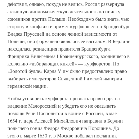
действия, однако, покуда не велись. Россия развернула
активную дипломатическую деятельность по поиску
союзников против Польши. Необходимо было знать, чью
сторону в конфликте примет курфюршество Бранденбург.
Владея Пруссией на основе ленной зависимости от
Польши, оно формально являлось ее вассалом. В Берлине
находилась резиденция правителя Бранденбурга
Фридриха Вильгельма I Бранденбургского, входившего в
коллегию «избирающих князей» — курфюрстов. По
«Золотой булле» Карла V им было предоставлено право
выбирать императоров Священной Римской империи
германской нации.
Чтобы уговорить курфюрста признать право царя на
владение Малороссией и убедить его не оказывать
помощь Речи Посполитой в войне с Россией, в мае
1654 г. царь Алексей Михайлович направил в Берлин
подьячего гонца Федора Федоровича Порошина. До
этого в марте 1650 г. в Москве побывал посланник