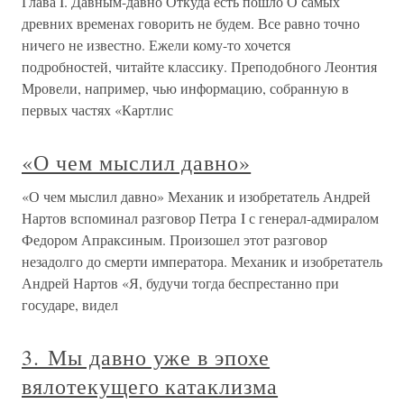
Глава I. Давным-давно Откуда есть пошло О самых
древних временах говорить не будем. Все равно точно
ничего не известно. Ежели кому-то хочется
подробностей, читайте классику. Преподобного Леонтия
Мровели, например, чью информацию, собранную в
первых частях «Картлис
«О чем мыслил давно»
«О чем мыслил давно» Механик и изобретатель Андрей
Нартов вспоминал разговор Петра I с генерал-адмиралом
Федором Апраксиным. Произошел этот разговор
незадолго до смерти императора. Механик и изобретатель
Андрей Нартов «Я, будучи тогда беспрестанно при
государе, видел
3. Мы давно уже в эпохе
вялотекущего катаклизма