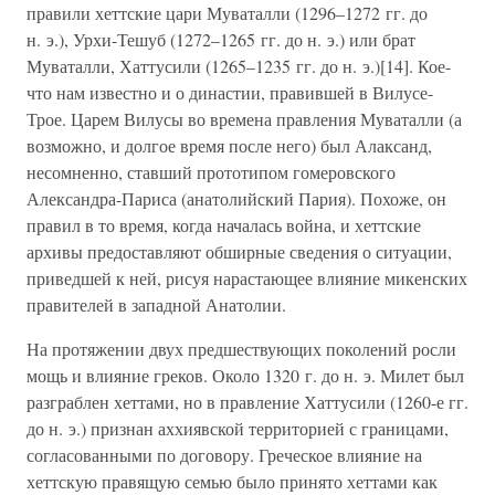
правили хеттские цари Муваталли (1296–1272 гг. до
н. э.), Урхи-Тешуб (1272–1265 гг. до н. э.) или брат
Муваталли, Хаттусили (1265–1235 гг. до н. э.)[14]. Кое-
что нам известно и о династии, правившей в Вилусе-
Трое. Царем Вилусы во времена правления Муваталли (а
возможно, и долгое время после него) был Алаксанд,
несомненно, ставший прототипом гомеровского
Александра-Париса (анатолийский Пария). Похоже, он
правил в то время, когда началась война, и хеттские
архивы предоставляют обширные сведения о ситуации,
приведшей к ней, рисуя нарастающее влияние микенских
правителей в западной Анатолии.
На протяжении двух предшествующих поколений росли
мощь и влияние греков. Около 1320 г. до н. э. Милет был
разграблен хеттами, но в правление Хаттусили (1260-е гг.
до н. э.) признан аххиявской территорией с границами,
согласованными по договору. Греческое влияние на
хеттскую правящую семью было принято хеттами как