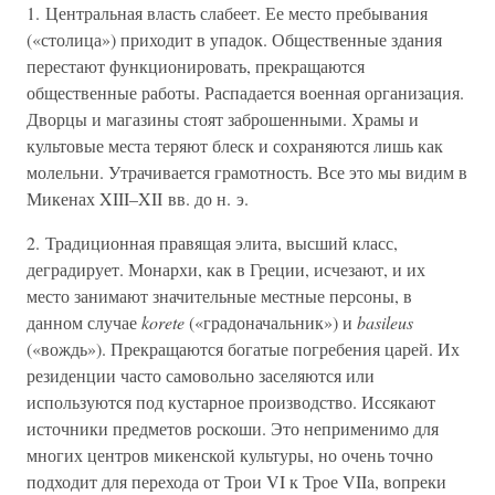
1. Центральная власть слабеет. Ее место пребывания
(«столица») приходит в упадок. Общественные здания
перестают функционировать, прекращаются
общественные работы. Распадается военная организация.
Дворцы и магазины стоят заброшенными. Храмы и
культовые места теряют блеск и сохраняются лишь как
молельни. Утрачивается грамотность. Все это мы видим в
Микенах XIII–XII вв. до н. э.
2. Традиционная правящая элита, высший класс,
деградирует. Монархи, как в Греции, исчезают, и их
место занимают значительные местные персоны, в
данном случае
korete
(«градоначальник») и
basileus
(«вождь»). Прекращаются богатые погребения царей. Их
резиденции часто самовольно заселяются или
используются под кустарное производство. Иссякают
источники предметов роскоши. Это неприменимо для
многих центров микенской культуры, но очень точно
подходит для перехода от Трои VI к Трое VIIa, вопреки