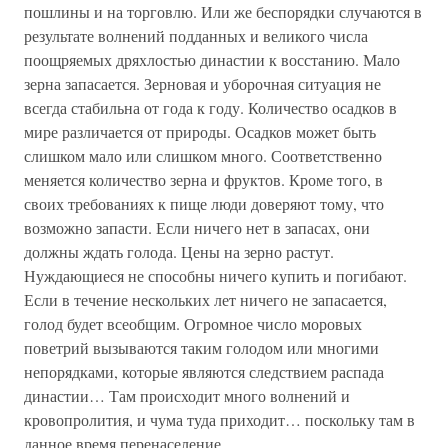
пошлины и на торговлю. Или же беспорядки случаются в
результате волнений подданных и великого числа
поощряемых дряхлостью династии к восстанию. Мало
зерна запасается. Зерновая и уборочная ситуация не
всегда стабильна от года к году. Количество осадков в
мире различается от природы. Осадков может быть
слишком мало или слишком много. Соответственно
меняется количество зерна и фруктов. Кроме того, в
своих требованиях к пище люди доверяют тому, что
возможно запасти. Если ничего нет в запасах, они
должны ждать голода. Цены на зерно растут.
Нуждающиеся не способны ничего купить и погибают.
Если в течение нескольких лет ничего не запасается,
голод будет всеобщим. Огромное число моровых
поветрий вызываются таким голодом или многими
непорядками, которые являются следствием распада
династии… Там происходит много волнений и
кровопролития, и чума туда приходит… поскольку там в
данное время перенаселение.