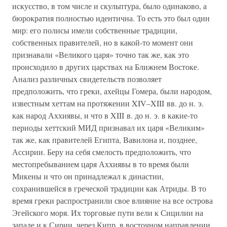
искусство, в том числе и скульптура, было одинаково, а
бюрократия полностью идентична. То есть это был один
мир: его полисы имели собственные традиции,
собственных правителей, но в какой-то момент они
признавали «Великого царя» точно так же, как это
происходило в других царствах на Ближнем Востоке.
Анализ различных свидетельств позволяет
предположить, что греки, ахейцы Гомера, были народом,
известным хеттам на протяжении XIV–XIII вв. до н. э.
как народ Аххиявы, и что в XIII в. до н. э. в какие-то
периоды хеттский МИД признавал их царя «Великим»
так же, как правителей Египта, Вавилона и, позднее,
Ассирии. Беру на себя смелость предположить, что
местопребыванием царя Аххиявы в то время были
Микены и что он принадлежал к династии,
сохранившейся в греческой традиции как Атриды. В то
время греки распространили свое влияние на все острова
Эгейского моря. Их торговые пути вели к Сицилии на
западе и к Сирии, через Кипр, в восточном направлении.