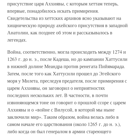
присутствие царя Аххиявы, с которым хеттам теперь,
впервые, понадобилось искать примирения.
Свидетельства из хеттских архивов ясно указывают на
хищническую природу ахейского присутствия в западной
Анатолии, как позднее об этом и рассказывалось в
легендах.
Война, соответственно, могла происходить между 1274 и
1263 г. до н. э., после Кадеша, но до кампании Хаттусили
в нижней долине Меандра против ренегата Пийямарада.
Затем, после того как Хаттусили прошел до Эгейского
моря у Милета, преследуя предателя, после примирения с
царем Аххиявы, он заговорил о неприятностях
последних нескольких лет. В частности, в почти
извиняющемся тоне он говорит о прошлой ссоре с царем
Аххиявы и о «войне с Вилусой, в которой мы ныне
заключили мир». Таким образом, война велась либо в
самом начале его царствования (около 1265 г. до н. э.),
либо когда он был генералом в армии стареющего