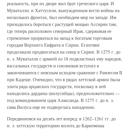
реальность, при их дворе жил брат греческого царя. И
Муваталли, и Хаттусили, вынужденным вести войны на
нескольких фронтах, был необходим мир на западе. Им
приходилось бороться с растущей мощью Ассирии там,
где теперь расположен северный Ирак, сдерживая ее
стремление прорваться на запад к богатым торговым
городам Верхнего Евфрата и Сирии. Египтяне
продолжали продвигаться на север в Сирии. В 1275 г. до
н. э. Муваталли с армией из 18 подвластных ему народов,
вассальных государств и союзников вступил в
закончившееся с неясным исходом сражение с Рамзесом II
при Кадеше. Очевидно, что в рядах хеттской армии была
элита ряда арцавских государств, поскольку в ней
находились дарданы (вилусийцы), предположительно —
под командованием царя Алаксанда. В 1275 г. до н. э.
сама Вилуса еще не подверглась нападению.
Передвинемся на десять лет вперед: в 1262–1261 гг. до
н. э. хеттскую территорию вплоть до Каркемиша