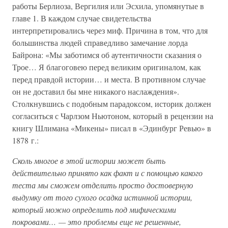
работы Берлиоза, Вергилия или Эсхила, упомянутые в
главе 1. В каждом случае свидетельства
интерпретировались через миф. Причина в том, что для
большинства людей справедливо замечание лорда
Байрона: «Мы заботимся об аутентичности сказания о
Трое… Я благоговею перед великим оригиналом, как
перед правдой истории… и места. В противном случае
он не доставил бы мне никакого наслаждения».
Столкнувшись с подобным парадоксом, историк должен
согласиться с Чарлзом Ньютоном, который в рецензии на
книгу Шлимана «Микены» писал в «Эдинбург Ревью» в
1878 г.:
Сколь многое в этой истории может быть
действительно принято как факт и с помощью какого
теста мы сможем отделить просто достоверную
выдумку от того сухого осадка истинной истории,
который можно определить под мифическими
покровами… — это проблемы еще не решенные,