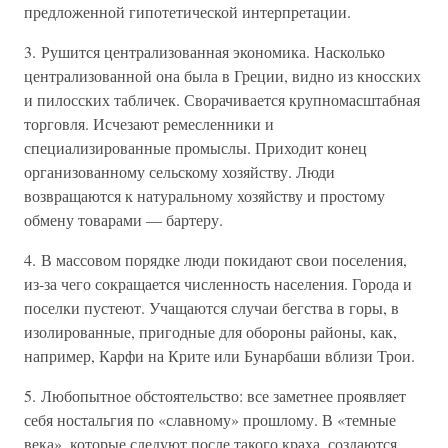
предложенной гипотетической интерпретации.
3. Рушится централизованная экономика. Насколько
централизованной она была в Греции, видно из кносских
и пилосских табличек. Сворачивается крупномасштабная
торговля. Исчезают ремесленники и
специализированные промыслы. Приходит конец
организованному сельскому хозяйству. Люди
возвращаются к натуральному хозяйству и простому
обмену товарами — бартеру.
4. В массовом порядке люди покидают свои поселения,
из-за чего сокращается численность населения. Города и
поселки пустеют. Учащаются случаи бегства в горы, в
изолированные, пригодные для обороны районы, как,
например, Карфи на Крите или Бунарбаши вблизи Трои.
5. Любопытное обстоятельство: все заметнее проявляет
себя ностальгия по «славному» прошлому. В «темные
века», которые следуют после такого краха, создаются