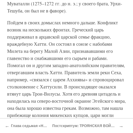
Муваталли (1275–1272 гг. до н. э.; у своего брата, Урхи-
Тешуба, он был не в фаворе).
Пойдем в своих домыслах немного дальше. Конфликт
возник на нескольких фронтах. Греческий царь
поддерживал в арцавской царской семье фракцию,
враждебную Хатти. Он состоял в союзе с набобами
Милета на берегу Малой Азии, признававшими его
главенство и снабжавшими его сырьем и рабами.
Помогал он и другим западно-анатолийским правителям,
отвергавшим власть Хатти. Правитель земли реки Сеха,
например, «связался с царем Аххиявы» и спровоцировал
столкновение с Хаттусили. В происходящее оказался
втянут царь Трои-Вилусы. Хотя его древняя цитадель и
находилась на северо-восточной окраине Эгейского мира,
она была хорошо известна грекам. Возможно, там нашла
прибежище колония микенских купцов, цари могли
обмениваться посольствами. Троя была самой сильной
←
→
Глава седьмая «НАРОДЫ МОРЯ»
Постскриптум: ТРОЯНСКАЯ ВОЙНА ОТКРЫТА ЕЩЕ РАЗ?
крепостью на севере Эгейского мира. Она занимала