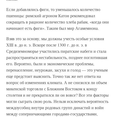
Если добавлялись фиги, то уменьшалось количество
пшеницы: римский агроном Катон рекомендовал
сокращать в рационе количество хлеба рабам, «когда они
начинают есть фиги». Таким был мир Агамемнона.
Взяв это за основу, мы должны учесть особые условия
XIII в. до н. э. Вскоре после 1300 г. до н. э. в
Средиземноморье участились пиратские набеги и стала
распространяться нестабильность, позднее поглотившая
его. Вероятно, были и экономические проблемы,
перенаселение, неурожаи, засухи и голод — это ученым
еще предстоит выяснить. Точно так же нет ответа на
вопрос об изменениях климата. А не снизился ли объем
микенской торговли с Ближним Востоком к концу
столетия и не прекратился ли он вовсе? Все эти факторы
могли сыграть свою роль. Нельзя исключать вероятность
междоусобиц внутри родовых групп династий и войн
между соперничающими городами-государствами,