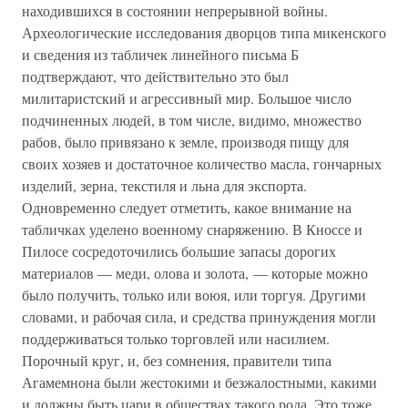
находившихся в состоянии непрерывной войны.
Археологические исследования дворцов типа микенского
и сведения из табличек линейного письма Б
подтверждают, что действительно это был
милитаристский и агрессивный мир. Большое число
подчиненных людей, в том числе, видимо, множество
рабов, было привязано к земле, производя пищу для
своих хозяев и достаточное количество масла, гончарных
изделий, зерна, текстиля и льна для экспорта.
Одновременно следует отметить, какое внимание на
табличках уделено военному снаряжению. В Кноссе и
Пилосе сосредоточились большие запасы дорогих
материалов — меди, олова и золота, — которые можно
было получить, только или воюя, или торгуя. Другими
словами, и рабочая сила, и средства принуждения могли
поддерживаться только торговлей или насилием.
Порочный круг, и, без сомнения, правители типа
Агамемнона были жестокими и безжалостными, какими
и должны быть цари в обществах такого рода. Это тоже