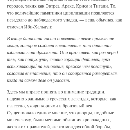
городов, таких как Эвтрез, Араке, Криса и Тигани. То,
что величайшие памятники цивилизации появляются
незадолго до наблюдаемого упадка, — вещь обычная, как
отмечал Ибн-Хальдун:
В конце династии часто появляется некое проявление
мощи, которое создает впечатление, что династия
избавилась от дряхлости. Она ярко сияет как раз перед
тем, как потухнуть, словно горящий фитилек; ярко
вспыхивающий на мгновение, прежде чем погаснуть,
создавая впечатление, что он собирается разгореться,
когда на самом деле он угасает.
Здесь мы вправе принять во внимание традиции,
надежно хранимые в греческих легендах, которые, как
известно, уходят корнями в бронзовый век.
Существовало единое мнение, что дворцы, подобные
микенскому, были местами обитания кровожадных,
жестоких правителей, жертв междоусобной борьбы,