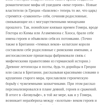
романтические мифы об ушедшем «веке героев». Новые
властители (в Греции «базилевс» теперь то же, что царь)
стремятся «узаконить» себя, сочиняя родословные,
связывающие их с могущественными монархами
прошлого. Так, ионийские князьки времен Гомера, вроде
Гектора из Кимы или Агамемнона с Хиоса, брали себе
имена героев и объявляли себя их потомками. (Точно
также в Британии «темных веков» кельтские короли
составляли себе родословные с римскими именами, а
англосаксонские пришельцы фабриковали связь с
мифическими правителями из германской истории.)
Древние летописцы и поэты, будь то дорийцы в Греции
или саксы в Британии, рассказывая красивыми словами о
крушении старого мира, прославляли героическую
борьбу с чужеземными захватчиками. При этом рассказ
персонализировался в плане деяний, героев и сражений.
В итоге в «Беовульфе», в той же мере, как и у Гомера,
возникает неразбериха между «золотым» веком героев и