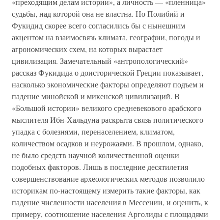
«преходящим делам истории», а личность — «пленница»
судьбы, над которой она не властна. Но Полибий и
Фукидид скорее всего согласились бы с нынешним
акцентом на взаимосвязь климата, географии, погоды и
агрономических схем, на которых вырастает
цивилизация. Замечательный «антропологический»
рассказ Фукидида о доисторической Греции показывает,
насколько экономические факторы определяют подъем и
падение минойской и микенской цивилизаций. В
«Большой истории» великого средневекового арабского
мыслителя Ибн-Хальдуна раскрыта связь политического
упадка с болезнями, перенаселением, климатом,
количеством осадков и неурожаями. В прошлом, однако,
не было средств научной количественной оценки
подобных факторов. Лишь в последние десятилетия
совершенствование археологических методов позволило
историкам по-настоящему измерить такие факторы, как
падение численности населения в Мессении, и оценить, к
примеру, соотношение населения Арголиды с площадями