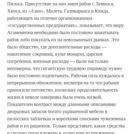
Пилоса. Присутствие на них имен рабов с Лемноса,
Хиоса, из «Азии», Милета, Галикарнаса и Книда,
работающих на отлично организованных
«государственных предприятиях», показывает, что миру
Агамемнона необходимо было постоянно захватывать
рабов либо покупать их на невольничьих рынках. Это
было общество, где дополнительные расходы —
накопление сокровищ, культ монарха, царские
погребения, военные расходы — были настолько
непомерны, что гигантскую трудовую пирамиду нужно
было постоянно подпитывать. Рабочая сила нуждалась в
непрерывном обновлении, несмотря на то что рабыни
приносили потомство, поскольку продолжительность
жизни в неволе наверняка была очень низкой.
Показателен контраст между длинными описаниями
дворцовых запасов богато украшенной мебели в
пилосских табличках и короткими списками чужеземных
рабов и их рационов. Только представьте, какие средства
и сколько труда вложено в «одно кресло пружинное,