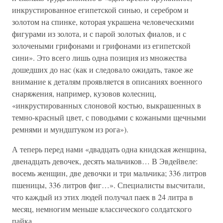
инкрустированное египетской синью, и серебром и
золотом на спинке, которая украшена человеческими
фигурами из золота, и с парой золотых фиалов, и с
золочеными грифонами и грифонами из египетской
сини». Это всего лишь одна позиция из множества
дошедших до нас (как и следовало ожидать, такое же
внимание к деталям проявляется в описаниях военного
снаряжения, например, кузовов колесниц,
«инкрустированных слоновой костью, выкрашенных в
темно-красный цвет, с поводьями с кожаными щечными
ремнями и мундштуком из рога»).
А теперь перед нами «двадцать одна книдская женщина,
двенадцать девочек, десять мальчиков… В Эвдейвеле:
восемь женщин, две девочки и три мальчика; 336 литров
пшеницы, 336 литров фиг…». Специалисты высчитали,
что каждый из этих людей получал паек в 24 литра в
месяц, немногим меньше классического солдатского
пайка.