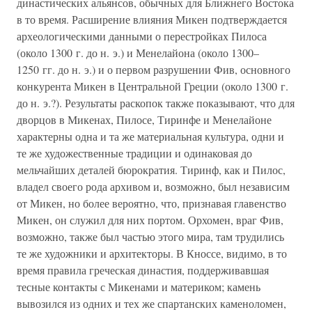
династических альянсов, обычных для Ближнего Востока
в то время. Расширение влияния Микен подтверждается
археологическими данными о перестройках Пилоса
(около 1300 г. до н. э.) и Менелайона (около 1300–
1250 гг. до н. э.) и о первом разрушении Фив, основного
конкурента Микен в Центральной Греции (около 1300 г.
до н. э.?). Результаты раскопок также показывают, что для
дворцов в Микенах, Пилосе, Тиринфе и Менелайоне
характерны одна и та же материальная культура, одни и
те же художественные традиции и одинаковая до
мельчайших деталей бюрократия. Тиринф, как и Пилос,
владел своего рода архивом и, возможно, был независим
от Микен, но более вероятно, что, признавая главенство
Микен, он служил для них портом. Орхомен, враг Фив,
возможно, также был частью этого мира, там трудились
те же художники и архитекторы. В Кноссе, видимо, в то
время правила греческая династия, поддерживавшая
тесные контакты с Микенами и материком; камень
вывозился из одних и тех же спартанских каменоломен,