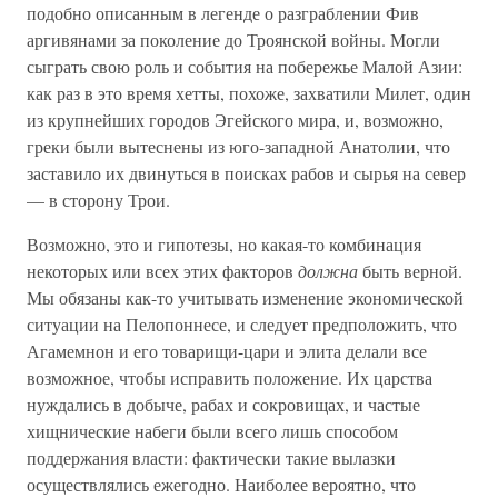
подобно описанным в легенде о разграблении Фив
аргивянами за поколение до Троянской войны. Могли
сыграть свою роль и события на побережье Малой Азии:
как раз в это время хетты, похоже, захватили Милет, один
из крупнейших городов Эгейского мира, и, возможно,
греки были вытеснены из юго-западной Анатолии, что
заставило их двинуться в поисках рабов и сырья на север
— в сторону Трои.
Возможно, это и гипотезы, но какая-то комбинация
некоторых или всех этих факторов
должна
быть верной.
Мы обязаны как-то учитывать изменение экономической
ситуации на Пелопоннесе, и следует предположить, что
Агамемнон и его товарищи-цари и элита делали все
возможное, чтобы исправить положение. Их царства
нуждались в добыче, рабах и сокровищах, и частые
хищнические набеги были всего лишь способом
поддержания власти: фактически такие вылазки
осуществлялись ежегодно. Наиболее вероятно, что