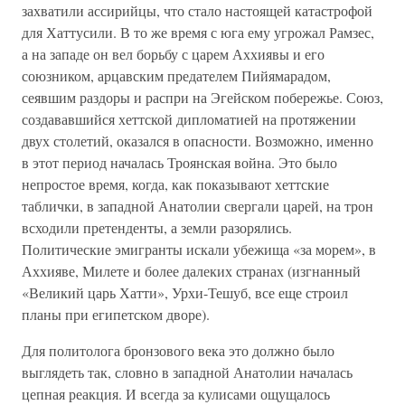
захватили ассирийцы, что стало настоящей катастрофой
для Хаттусили. В то же время с юга ему угрожал Рамзес,
а на западе он вел борьбу с царем Аххиявы и его
союзником, арцавским предателем Пийямарадом,
сеявшим раздоры и распри на Эгейском побережье. Союз,
создававшийся хеттской дипломатией на протяжении
двух столетий, оказался в опасности. Возможно, именно
в этот период началась Троянская война. Это было
непростое время, когда, как показывают хеттские
таблички, в западной Анатолии свергали царей, на трон
всходили претенденты, а земли разорялись.
Политические эмигранты искали убежища «за морем», в
Аххияве, Милете и более далеких странах (изгнанный
«Великий царь Хатти», Урхи-Тешуб, все еще строил
планы при египетском дворе).
Для политолога бронзового века это должно было
выглядеть так, словно в западной Анатолии началась
цепная реакция. И всегда за кулисами ощущалось