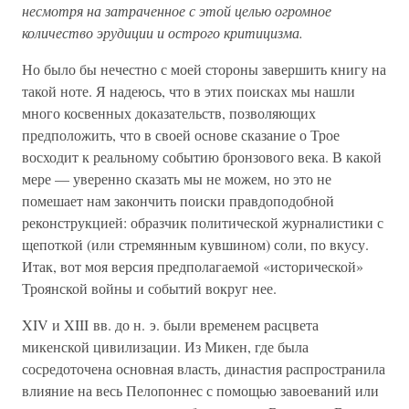
несмотря на затраченное с этой целью огромное
количество эрудиции и острого критицизма.
Но было бы нечестно с моей стороны завершить книгу на
такой ноте. Я надеюсь, что в этих поисках мы нашли
много косвенных доказательств, позволяющих
предположить, что в своей основе сказание о Трое
восходит к реальному событию бронзового века. В какой
мере — уверенно сказать мы не можем, но это не
помешает нам закончить поиски правдоподобной
реконструкцией: образчик политической журналистики с
щепоткой (или стремянным кувшином) соли, по вкусу.
Итак, вот моя версия предполагаемой «исторической»
Троянской войны и событий вокруг нее.
XIV и XIII вв. до н. э. были временем расцвета
микенской цивилизации. Из Микен, где была
сосредоточена основная власть, династия распространила
влияние на весь Пелопоннес с помощью завоеваний или