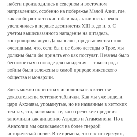
набеги производились в северном и восточном
направлениях, особенно на побережье Малой Азии, где,
как сообщают хеттские таблички, активность греков
увеличилась в первые десятилетия XIII в. до н. э. С
учетом вышесказанного нападение на цитадель,
контролировавшую Дарданеллы, представляется столь
очевидным, что, если бы и не было легенды о Трое, мы
должны были бы принять его как постулат. Незачем было
беспокоиться о поводе для нападения — такого рода
войны были заложены в самой природе микенского
общества и монархии.
Здесь можно попытаться использовать в качестве
доказательства хеттские таблички. Как мы уже видели,
цари Аххиявы, упомянутые, но не названные в хеттских
текстах, это, возможно, те, кого греческие предания
запомнили как династию Атридов и Агамемнона. Но в
Анатолии мы оказываемся на более твердой
исторической почве. В те времена, что нас интересуют,