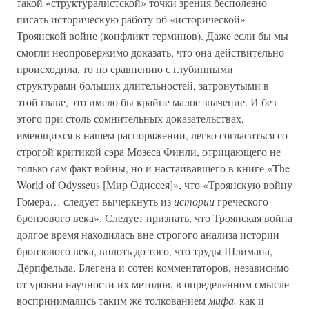
такой «структуралистской» точки зрения бесполезно
писать историческую работу об «исторической»
Троянской войне (конфликт терминов). Даже если бы мы
смогли неопровержимо доказать, что она действительно
происходила, то по сравнению с глубинными
структурами больших длительностей, затронутыми в
этой главе, это имело бы крайне малое значение. И без
этого при столь сомнительных доказательствах,
имеющихся в нашем распоряжении, легко согласиться со
строгой критикой сэра Мозеса Финли, отрицающего не
только сам факт войны, но и настаивавшего в книге «The
World of Odysseus [Мир Одиссея]», что «Троянскую войну
Гомера… следует вычеркнуть из
истории
греческого
бронзового века». Следует признать, что Троянская война
долгое время находилась вне строгого анализа истории
бронзового века, вплоть до того, что труды Шлимана,
Дёрпфельда, Блегена и сотен комментаторов, независимо
от уровня научности их методов, в определенном смысле
воспринимались таким же толкованием
мифа,
как и