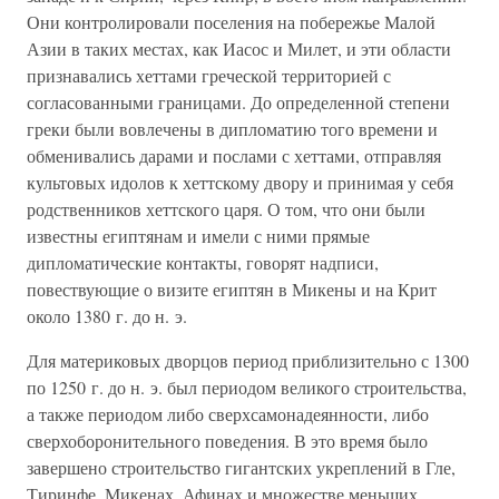
Они контролировали поселения на побережье Малой
Азии в таких местах, как Иасос и Милет, и эти области
признавались хеттами греческой территорией с
согласованными границами. До определенной степени
греки были вовлечены в дипломатию того времени и
обменивались дарами и послами с хеттами, отправляя
культовых идолов к хеттскому двору и принимая у себя
родственников хеттского царя. О том, что они были
известны египтянам и имели с ними прямые
дипломатические контакты, говорят надписи,
повествующие о визите египтян в Микены и на Крит
около 1380 г. до н. э.
Для материковых дворцов период приблизительно с 1300
по 1250 г. до н. э. был периодом великого строительства,
а также периодом либо сверхсамонадеянности, либо
сверхоборонительного поведения. В это время было
завершено строительство гигантских укреплений в Гле,
Тиринфе, Микенах, Афинах и множестве меньших