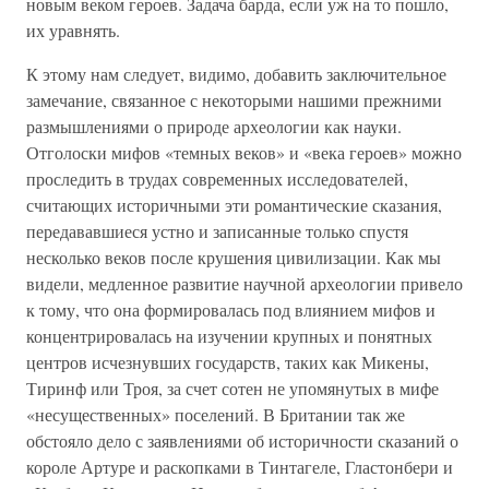
новым веком героев. Задача барда, если уж на то пошло,
их уравнять.
К этому нам следует, видимо, добавить заключительное
замечание, связанное с некоторыми нашими прежними
размышлениями о природе археологии как науки.
Отголоски мифов «темных веков» и «века героев» можно
проследить в трудах современных исследователей,
считающих историчными эти романтические сказания,
передававшиеся устно и записанные только спустя
несколько веков после крушения цивилизации. Как мы
видели, медленное развитие научной археологии привело
к тому, что она формировалась под влиянием мифов и
концентрировалась на изучении крупных и понятных
центров исчезнувших государств, таких как Микены,
Тиринф или Троя, за счет сотен не упомянутых в мифе
«несущественных» поселений. В Британии так же
обстояло дело с заявлениями об историчности сказаний о
короле Артуре и раскопками в Тинтагеле, Гластонбери и