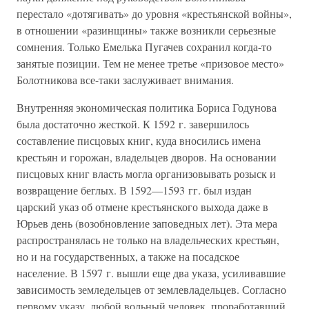
перестало «дотягивать» до уровня «крестьянской войны»,
в отношении «разинщины» также возникли серьезные
сомнения. Только Емелька Пугачев сохранил когда-то
занятые позиции. Тем не менее третье «призовое место»
Болотникова все-таки заслуживает внимания.
Внутренняя экономическая политика Бориса Годунова
была достаточно жесткой. К 1592 г. завершилось
составление писцовых книг, куда вносились имена
крестьян и горожан, владельцев дворов. На основании
писцовых книг власть могла организовывать розыск и
возвращение беглых. В 1592—1593 гг. был издан
царский указ об отмене крестьянского выхода даже в
Юрьев день (возобновление заповедных лет). Эта мера
распространялась не только на владельческих крестьян,
но и на государственных, а также на посадское
население. В 1597 г. вышли еще два указа, усиливавшие
зависимость земледельцев от землевладельцев. Согласно
первому указу, любой вольный человек, проработавший