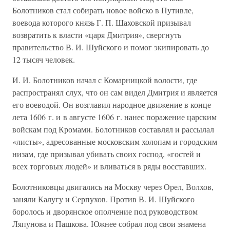
Болотников стал собирать новое войско в Путивле,
воевода которого князь Г. П. Шаховской призывал
возвратить к власти «царя Дмитрия», свергнуть
правительство В. И. Шуйского и помог экипировать до
12 тысяч человек.
И. И. Болотников начал с Комарницкой волости, где
распространял слух, что он сам видел Дмитрия и является
его воеводой. Он возглавил народное движение в конце
лета 1606 г. и в августе 1606 г. нанес поражение царским
войскам под Кромами. Болотников составлял и рассылал
«листы», адресованные московским холопам и городским
низам, где призывал убивать своих господ, «гостей и
всех торговых людей» и вливаться в ряды восставших.
Болотниковцы двигались на Москву через Орел, Волхов,
заняли Калугу и Серпухов. Против В. И. Шуйского
боролось и дворянское ополчение под руководством
Ляпунова и Пашкова. Южнее собрал под свои знамена