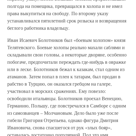
полгода на помещика, превращался в холопа и не имел
права выкупиться на свободу. По второму указу
устанавливался пятилетний срок розыска и возвращения
беглого работника владельцу.
Иван Исаевич Болотников был «боевым холопом» князя
Телятевского. Боевые холопы реально махали саблями и
складывали свои головы, а некоторые дворяне, особенно
побогаче, предпочитали переждать где-нибудь в овражке
или в леске. Болотников бежал к казакам, стал одним из
атаманов. Затем попал в плен к татарам, был продан в
рабство в Турцию, он оказался гребцом на галере,
участвовал в морских сражениях. Ему повезло:
освободили итальянцы. Болотников проехал Венецию,
Германию, Польшу, где повстречался в Самборе с одним
из самозванцев – Молчановым. Дело было уже после
гибели Григория Отрепьева, однако фигура Дмитрия
Ивановича, снова спасшегося от рук «злых бояр»,
оставалась достаточно популярной. Под это имя