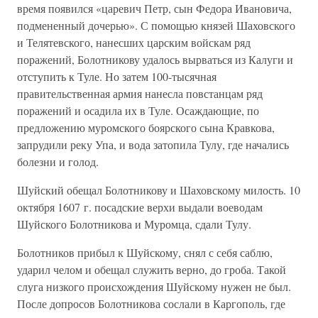
время появился «царевич Петр, сын Федора Ивановича,
подмененный дочерью». С помощью князей Шаховского
и Телятевского, нанесших царским войскам ряд
поражений, Болотникову удалось вырваться из Калуги и
отступить к Туле. Но затем 100-тысячная
правительственная армия нанесла повстанцам ряд
поражений и осадила их в Туле. Осаждающие, по
предложению муромского боярского сына Кравкова,
запрудили реку Упа, и вода затопила Тулу, где начались
болезни и голод.
Шуйский обещал Болотникову и Шаховскому милость. 10
октября 1607 г. посадские верхи выдали воеводам
Шуйского Болотникова и Муромца, сдали Тулу.
Болотников прибыл к Шуйскому, снял с себя саблю,
ударил челом и обещал служить верно, до гроба. Такой
слуга низкого происхождения Шуйскому нужен не был.
После допросов Болотникова сослали в Каргополь, где