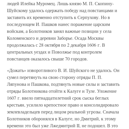
людей Илейка Муромец. Лишь князю М. П. Скопину-
Шуйскому удалось одержать победу над повстанцами и
заставить их временно отступить к Серпухову. Но в
последующем И. Пашков нанес поражение царским
войскам, а Болотников занял важные позиции у села
Коломенского и деревни Заборье. Осада Москвы
продолжалась с 28 октября по 2 декабря 1606 г. В
центральных уездах и Поволжье под контролем
повстанцев оказалось свыше 70 городов.
«Дожать» изворотливого В. И. Шуйского не удалось. Он
сумел перетянуть на свою сторону отряды П. П.
Ляпунова и Пашкова, подтянуть новые силы и заставить
отряды Болотникова отойти к Калуге и Туле. Уложение
1607 г. ввело пятнадцатилетний срок сыска беглых
крестьян, усилило крепостное право и консолидировало
землевладельцев перед лицом реальной угрозы. Сначала
Болотников оборонялся в Калуге, но Дмитрий, к этому
времени это был уже Лжедмитрий II, не подошел. В это