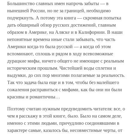
Большинство славных имен напрочь забыты — в
нынешней России, но не за границей, необходимо
подчеркнуть. А потому эта книга — скромная попытка
дать обширный обзор русских достижений, главным
образом в Америке, на Аляске и в Калифорнии. В наши
непонятные времена иные стали забывать, что часть
Америки когда-то была русской — а когда об этом
вспоминают, сплошь и рядом в ходу всевозможные
дурацкие мифы, ничего общего не имеющие с реальным
историческим прошлым. Чистейшей воды сплетни и
выдумки, до сих пор многими полагаемые за реальность.
Так что задача была еще и в том, чтобы без малейшего
сожаления расправиться с мифами, как бы они ни были
красивы и романтичны…
Поэтому считаю нужным предуведомить читателя: все, о
чем я расскажу в этой книге,
было.
Было на самом деле,
именно с этими людьми, причудливо соединявшими в
характере самые, казалось бы, несовместимые черты, от