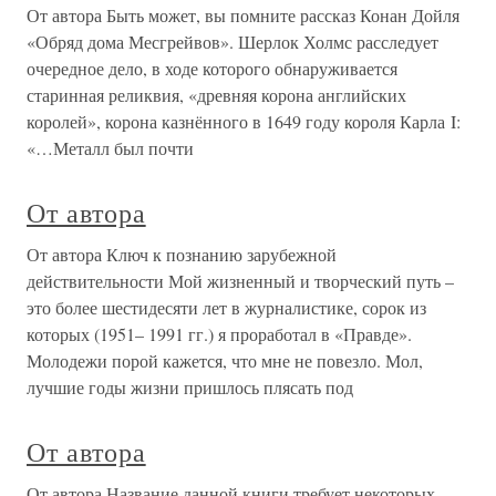
От автора Быть может, вы помните рассказ Конан Дойля
«Обряд дома Месгрейвов». Шерлок Холмс расследует
очередное дело, в ходе которого обнаруживается
старинная реликвия, «древняя корона английских
королей», корона казнённого в 1649 году короля Карла I:
«…Металл был почти
От автора
От автора Ключ к познанию зарубежной
действительности Мой жизненный и творческий путь –
это более шестидесяти лет в журналистике, сорок из
которых (1951– 1991 гг.) я проработал в «Правде».
Молодежи порой кажется, что мне не повезло. Мол,
лучшие годы жизни пришлось плясать под
От автора
От автора Название данной книги требует некоторых