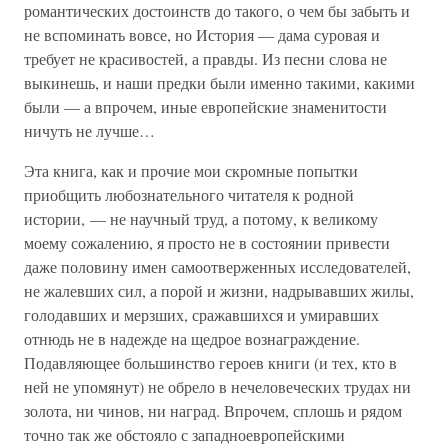
романтических достоинств до такого, о чем бы забыть и
не вспоминать вовсе, но История — дама суровая и
требует не красивостей, а правды. Из песни слова не
выкинешь, и наши предки были именно такими, какими
были — а впрочем, иные европейские знаменитости
ничуть не лучше…
Эта книга, как и прочие мои скромные попытки
приобщить любознательного читателя к родной
истории, — не научный труд, а потому, к великому
моему сожалению, я просто не в состоянии привести
даже половину имен самоотверженных исследователей,
не жалевших сил, а порой и жизни, надрывавших жилы,
голодавших и мерзших, сражавшихся и умиравших
отнюдь не в надежде на щедрое вознаграждение.
Подавляющее большинство героев книги (и тех, кто в
ней не упомянут) не обрело в нечеловеческих трудах ни
золота, ни чинов, ни наград. Впрочем, сплошь и рядом
точно так же обстояло с западноевропейскими