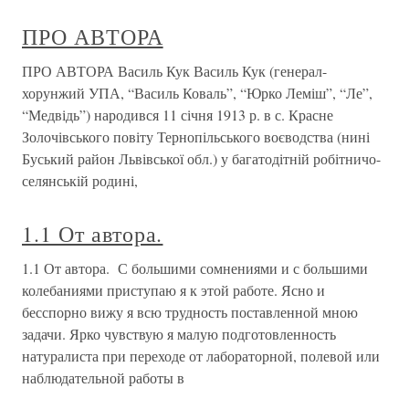
ПРО АВТОРА
ПРО АВТОРА Василь Кук Василь Кук (генерал-
хорунжий УПА, “Василь Коваль”, “Юрко Леміш”, “Ле”,
“Медвідь”) народився 11 січня 1913 р. в с. Красне
Золочівського повіту Тернопільського воєводства (нині
Буський район Львівської обл.) у багатодітній робітничо-
селянській родині,
1.1 От автора.
1.1 От автора. С большими сомнениями и с большими
колебаниями приступаю я к этой работе. Ясно и
бесспорно вижу я всю трудность поставленной мною
задачи. Ярко чувствую я малую подготовленность
натуралиста при переходе от лабораторной, полевой или
наблюдательной работы в