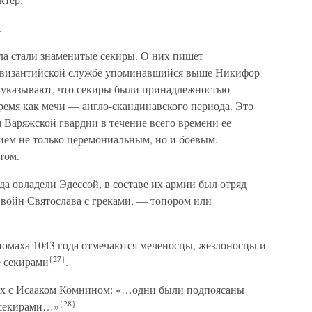
.
ла стали знаменитые секиры. О них пишет
 византийской службе упоминавшийся выше Никифор
 указывают, что секиры были принадлежностью
время как мечи — англо-скандинавского периода. Это
 Варяжской гвардии в течение всего времени ее
ием не только церемониальным, но и боевым.
том.
да овладели Эдессой, в составе их армии был отряд
 войн Святослава с греками, — топором или
омаха 1043 года отмечаются меченосцы, жезлоносцы и
{27}
е секирами
.
рах с Исааком Комнином: «…одни были подпоясаны
{28}
 секирами…»