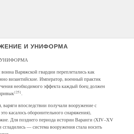
ЯЖЕНИЕ И УНИФОРМА
И УНИФОРМА
 воина Варяжской гвардии переплетались как
енно византийские. Император, военный практик
лучения необходимого эффекта каждый боец должен
{25}
 привык
.
, варяги впоследствии получали вооружение с
 это касалось оборонительного снаряжения),
ужие. Для позднего периода истории Варанги (XIV–XV
и сгладились — система вооружения стала носить
ктер.