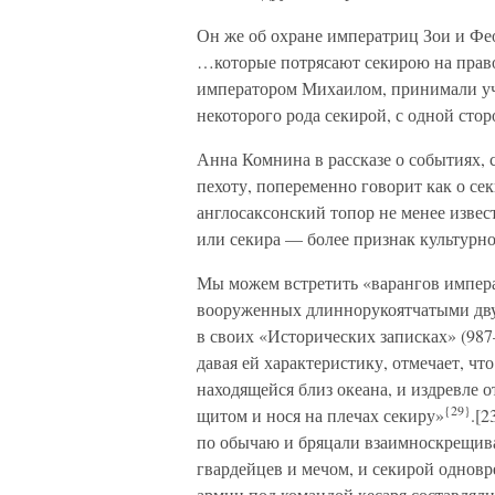
Он же об охране императриц Зои и Фе
…которые потрясают секирою на право
императором Михаилом, принимали уч
некоторого рода секирой, с одной сто
Анна Комнина в рассказе о событиях, 
пехоту, попеременно говорит как о се
англосаксонский топор не менее извест
или секира — более признак культурн
Мы можем встретить «варангов импера
вооруженных длиннорукоятчатыми д
в своих «Исторических записках» (987
давая ей характеристику, отмечает, чт
находящейся близ океана, и издревле 
{29}
щитом и нося на плечах секиру»
.[2
по обычаю и бряцали взаимноскрещив
гвардейцев и мечом, и секирой одновр
армии под командой кесаря составлял