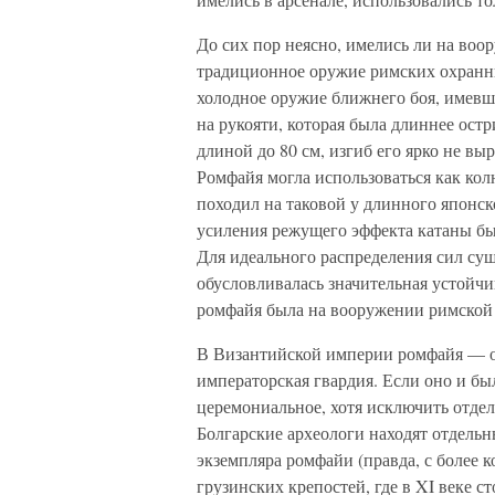
До сих пор неясно, имелись ли на во
традиционное оружие римских охранны
холодное оружие ближнего боя, имевше
на рукояти, которая была длиннее остри
длиной до 80 см, изгиб его ярко не в
Ромфайя могла использоваться как кол
походил на таковой у длинного японско
усиления режущего эффекта катаны был
Для идеального распределения сил сущ
обусловливалась значительная устойчи
ромфайя была на вооружении римской а
В Византийской империи ромфайя — о
императорская гвардия. Если оно и был
церемониальное, хотя исключить отде
Болгарские археологи находят отдельн
экземпляра ромфайи (правда, с более 
грузинских крепостей, где в XI веке с