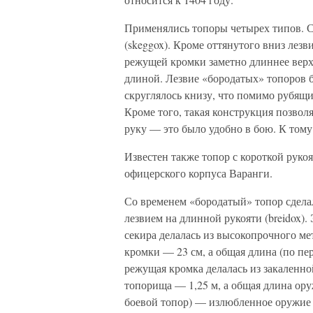
Применялись топоры четырех типов. 
(skeggox). Кроме оттянутого вниз лезв
режущей кромки заметно длиннее верх
длиной. Лезвие «бородатых» топоров 
скруглялось книзу, что помимо рубящ
Кроме того, такая конструкция позволя
руку — это было удобно в бою. К тому
Известен также топор с короткой рук
офицерского корпуса Варанги.
Со временем «бородатый» топор сдела
лезвием на длинной рукояти (breidox).
секира делалась из высокопрочного ме
кромки — 23 см, а общая длина (по пе
режущая кромка делалась из закаленно
топорища — 1,25 м, а общая длина ору
боевой топор) — излюбленное оружие 