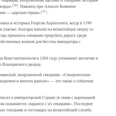
{30}
дворца»
. Наконец при Алексее Комнине
{31}
ки — царская стража»
.
ника и историка Георгия Акрополита, когда в 1190
 в ущелье, болгары напали на византийцев сверху со
тора пришлось секирами прорубать дорогу среди
обственных воинов для бегства императора с
тии Константинополя в 1204 году упоминает англичан и
о Влахернского дворца.
ерманской, вооруженной секирами. «Секироносные
подъемов и многих ранили» — это также о событиях
писал о императорской Страже (в связи с коронацией
 так называются «варанги с их секирами». Последнее
ых топорами и состоящих на византийской службе,