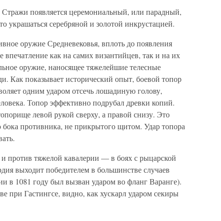
 Стражи появляется церемониальный, или парадный,
то украшаться серебряной и золотой инкрустацией.
вное оружие Средневековья, вплоть до появления
 впечатление как на самих византийцев, так и на их
льное оружие, наносящее тяжелейшие телесные
ди. Как показывает исторический опыт, боевой топор
воляет одним ударом отсечь лошадиную голову,
еловека. Топор эффективно подрубал древки копий.
порище левой рукой сверху, а правой снизу. Это
о бока противника, не прикрытого щитом. Удар топора
ать.
 и против тяжелой кавалерии — в боях с рыцарской
дия выходит победителем в большинстве случаев
ии в 1081 году был вызван ударом во фланг Варанге).
ве при Гастингсе, видно, как хускарл ударом секиры