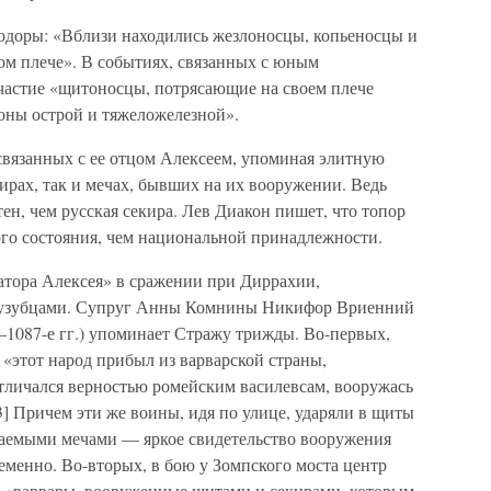
одоры: «Вблизи находились жезлоносцы, копьеносцы и
м плече». В событиях, связанных с юным
астие «щитоносцы, потрясающие на своем плече
роны острой и тяжеложелезной».
связанных с ее отцом Алексеем, упоминая элитную
кирах, так и мечах, бывших на их вооружении. Ведь
ен, чем русская секира. Лев Диакон пишет, что топор
ого состояния, чем национальной принадлежности.
тора Алексея» в сражении при Диррахии,
вузубцами. Супруг Анны Комнины Никифор Вриенний
–1087-е гг.) упоминает Стражу трижды. Во-первых,
о «этот народ прибыл из варварской страны,
отличался верностью ромейским василевсам, вооружась
3] Причем эти же воины, идя по улице, ударяли в щиты
аемыми мечами — яркое свидетельство вооружения
еменно. Во-вторых, в бою у Зомпского моста центр
и «варвары, вооруженные щитами и секирами, которым