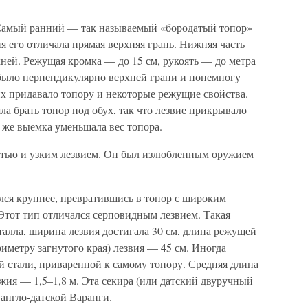
Самый ранний — так называемый «бородатый топор»
ия его отличала прямая верхняя грань. Нижняя часть
ней. Режущая кромка — до 15 см, рукоять — до метра
было перпендикулярно верхней грани и понемногу
их придавало топору и некоторые режущие свойства.
ла брать топор под обух, так что лезвие прикрывало
 же выемка уменьшала вес топора.
оятью и узким лезвием. Он был излюбленным оружием
лся крупнее, превратившись в топор с широким
 Этот тип отличался серповидным лезвием. Такая
талла, ширина лезвия достигала 30 см, длина режущей
риметру загнутого края) лезвия — 45 см. Иногда
й стали, приваренной к самому топору. Средняя длина
жия — 1,5–1,8 м. Эта секира (или датский двуручный
англо-датской Варанги.