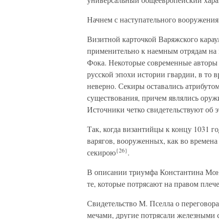
Начнем с наступательного вооружения
Визитной карточкой Варяжского карау
применительно к наемным отрядам на
Фока. Некоторые современные авторы
русской эпохи истории гвардии, в то 
неверно. Секиры оставались атрибутом
существования, причем являлись оруж
Источники четко свидетельствуют об э
Так, когда византийцы к концу 1031 го
варягов, вооруженных, как во времена
{26}
секирою
.
В описании триумфа Константина Мон
те, которые потрясают на правом плеч
Свидетельство М. Пселла о перегово
мечами, другие потрясали железными