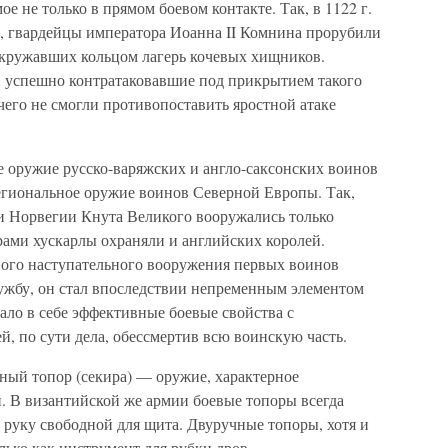
 не только в прямом боевом контакте. Так, в 1122 г.
и, гвардейцы императора Иоанна II Комнина прорубили
 окружавших кольцом лагерь кочевых хищников.
и успешно контратаковавшие под прикрытием такого
чего не смогли противопоставить яростной атаке
е оружие русско-варяжских и англо-саксонских воинов
егиональное оружие воинов Северной Европы. Так,
и Норвегии Кнута Великого вооружались только
ами хускарлы охраняли и английских королей.
ного наступательного вооружения первых воинов
ужбу, он стал впоследствии непременным элементом
ало в себе эффективные боевые свойства с
, по сути дела, обессмертив всю воинскую часть.
ый топор (секира) — оружие, характерное
. В византийской же армии боевые топоры всегда
 руку свободной для щита. Двуручные топоры, хотя и
лько как инструмент для рубки дров.