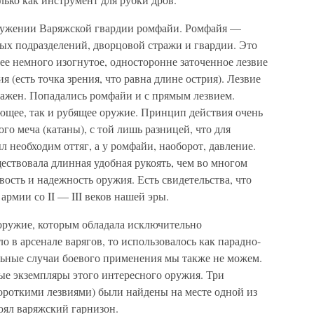
оружении Варяжской гвардии ромфайи. Ромфайя —
х подразделений, дворцовой стражи и гвардии. Это
е немного изогнутое, односторонне заточенное лезвие
я (есть точка зрения, что равна длине острия). Лезвие
ыражен. Попадались ромфайи и с прямым лезвием.
ющее, так и рубящее оружие. Принцип действия очень
го меча (катаны), с той лишь разницей, что для
 необходим оттяг, а у ромфайи, наоборот, давление.
ествовала длинная удобная рукоять, чем во многом
вость и надежность оружия. Есть свидетельства, что
рмии со II — III веков нашей эры.
ружие, которым обладала исключительно
о в арсенале варягов, то использовалось как парадно-
льные случаи боевого применения мы также не можем.
ые экземпляры этого интересного оружия. Три
короткими лезвиями) были найдены на месте одной из
тоял варяжский гарнизон.