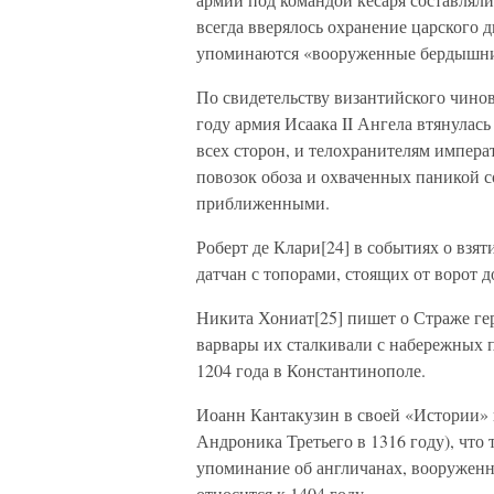
всегда вверялось охранение царского 
упоминаются «вооруженные бердышни
По свидетельству византийского чинов
году армия Исаака II Ангела втянулась
всех сторон, и телохранителям импера
повозок обоза и охваченных паникой с
приближенными.
Роберт де Клари[24] в событиях о взя
датчан с топорами, стоящих от ворот д
Никита Хониат[25] пишет о Страже г
варвары их сталкивали с набережных 
1204 года в Константинополе.
Иоанн Кантакузин в своей «Истории» 
Андроника Третьего в 1316 году), что
упоминание об англичанах, вооруженн
относится к 1404 году.