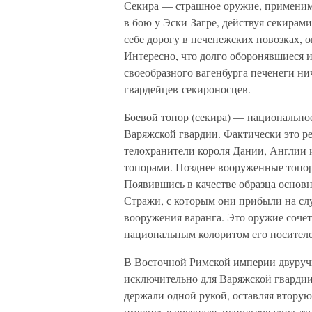
Секира — страшное оружие, применимое
в бою у Эски-Загре, действуя секирам
себе дорогу в печенежских повозках,
Интересно, что долго оборонявшиеся 
своеобразного вагенбурга печенеги ни
гвардейцев-секироносцев.
Боевой топор (секира) — национально
Варяжской гвардии. Фактически это р
телохранители короля Дании, Англии 
топорами. Позднее вооруженные топор
Появившись в качестве образца основ
Стражи, с которым они прибыли на сл
вооружения варанга. Это оружие сочет
национальным колоритом его носителей
В Восточной Римской империи двуручн
исключительно для Варяжской гвардии
держали одной рукой, оставляя вторую
имелись в арсенале, использовались то