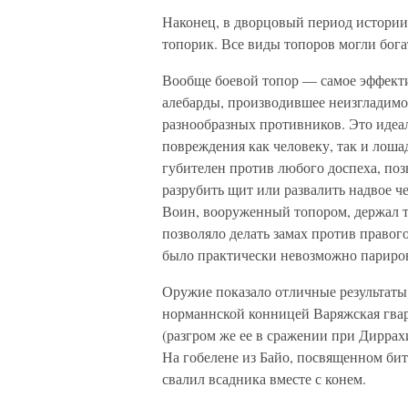
Наконец, в дворцовый период истории
топорик. Все виды топоров могли бога
Вообще боевой топор — самое эффекти
алебарды, производившее неизгладимое
разнообразных противников. Это идеа
повреждения как человеку, так и лоша
губителен против любого доспеха, поз
разрубить щит или развалить надвое ч
Воин, вооруженный топором, держал то
позволяло делать замах против правог
было практически невозможно париров
Оружие показало отличные результаты
норманнской конницей Варяжская гвар
(разгром же ее в сражении при Диррах
На гобелене из Байо, посвященном бит
свалил всадника вместе с конем.