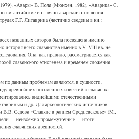
1979), «Авары» В. Поля (Мюнхен, 1982), «Аварика» С.
яно-византийские и славяно-аварские отношения
рудах Г.Г. Литаврина (частично сведены в кн.:
 всех названных авторов была посвящена именно
 история всего славянства именно в V–VIII вв. не
следования. Она, как правило, рассматривается как
похой славянского этногенеза и временем сложения
 по данным проблемам являются, в сущности,
оду древнейших письменных известий о славянах»
омментировались виднейшими отечественными
итавриным и др. Для археологических источников
 В.В. Седова «Славяне в раннем Средневековье» (М.,
одвели — неизбежно промежуточные — итоги
ения славянских древностей.
лавян весьма обширна. В той или иной степени было