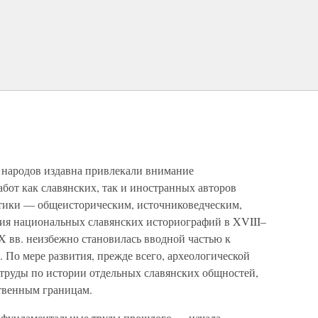
 народов издавна привлекали внимание
абот как славянских, так и иностранных авторов
атики — общеисторическим, источниковедческим,
тия национальных славянских историографий в XVIII–
X вв. неизбежно становилась вводной частью к
о мере развития, прежде всего, археологической
труды по истории отдельных славянских общностей,
твенным границам.
, фундаментальные труды прошлого — начала