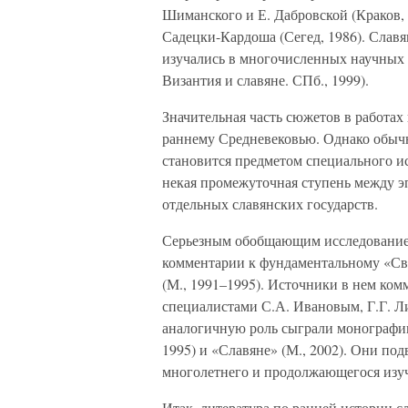
Шиманского и Е. Дабровской (Краков, 
Садецки-Кардоша (Сегед, 1986). Слав
изучались в многочисленных научных т
Византия и славяне. СПб., 1999).
Значительная часть сюжетов в работах
раннему Средневековью. Однако обычно
становится предметом специального ис
некая промежуточная ступень между э
отдельных славянских государств.
Серьезным обобщающим исследованием
комментарии к фундаментальному «Св
(М., 1991–1995). Источники в нем к
специалистами С.А. Ивановым, Г.Г. Л
аналогичную роль сыграли монографии
1995) и «Славяне» (М., 2002). Они п
многолетнего и продолжающегося изуч
Итак, литература по ранней истории с