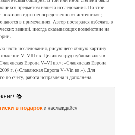
яющихся предметом нашего исследования. По этой
е повторов идти непосредственно от источников;
 даются в примечаниях. Автор постарался избежать в
ических веяний, иногда оказывающих воздействие на
ории.
вую часть исследования, рисующего общую картину
отяжении V–VIII вв. Целиком труд публиковался в
(«Славянская Европа V–VI вв.»; «Славянская Европа
 2009 г. («Славянская Европа V–Vin вв.»). Для
го по счёту, работа исправлена и дополнена.
книг! 📚
писки в подарок
и наслаждайся