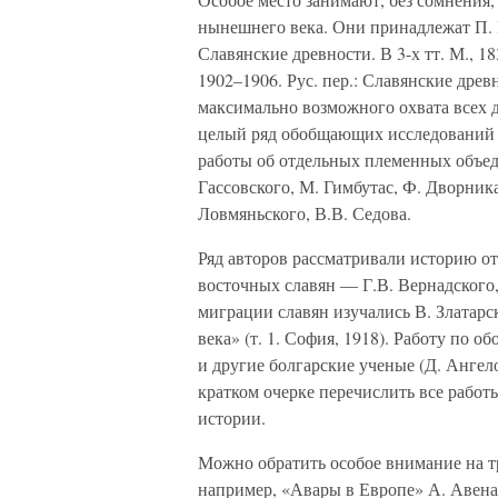
нынешнего века. Они принадлежат П. Шаф
Славянские древности. В 3-х тт. М., 183
1902–1906. Рус. пер.: Славянские дре
максимально возможного охвата всех 
целый ряд обобщающих исследований и
работы об отдельных племенных объед
Гассовского, М. Гимбутас, Ф. Дворника
Ловмяньского, В.В. Седова.
Ряд авторов рассматривали историю от
восточных славян — Г.В. Вернадского,
миграции славян изучались В. Златарс
века» (т. 1. София, 1918). Работу по
и другие болгарские ученые (Д. Ангело
кратком очерке перечислить все работ
истории.
Можно обратить особое внимание на т
например, «Авары в Европе» А. Авена