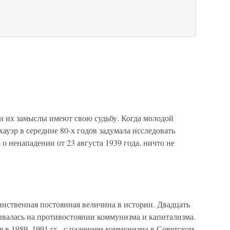
их замыслы имеют свою судьбу. Когда моло­дой
ауэр в середине 80-х годов задумала исследовать
о ненапа­дении от 23 августа 1939 года, ничто не
нная постоянная величина в истории. Двадцать
ывалась на противостоянии коммунизма и капитализма.
я в 1989–1991 гг., с падением коммунизма в Советском