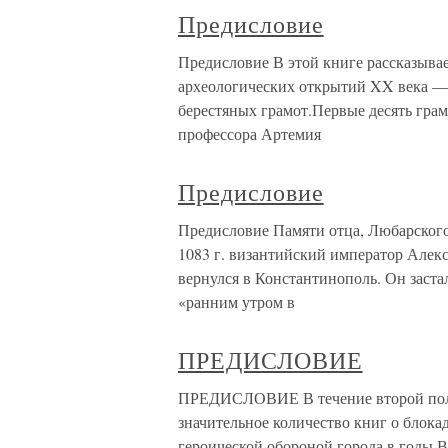
Предисловие
Предисловие В этой книге рассказывае
археологических открытий XX века —
берестяных грамот.Первые десять гра
профессора Артемия
Предисловие
Предисловие Памяти отца, Любарского
1083 г. византийский император Алек
вернулся в Константинополь. Он заста
«ранним утром в
ПРЕДИСЛОВИЕ
ПРЕДИСЛОВИЕ В течение второй пол
значительное количество книг о блока
героической обороной города в годы 