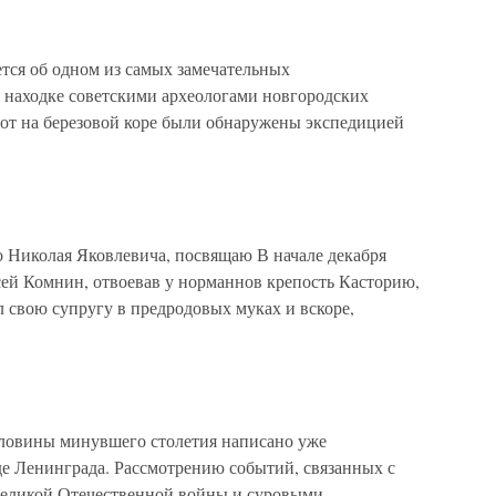
тся об одном из самых замечательных
 находке советскими археологами новгородских
мот на березовой коре были обнаружены экспедицией
 Николая Яковлевича, посвящаю В начале декабря
сей Комнин, отвоевав у норманнов крепость Касторию,
л свою супругу в предродовых муках и вскоре,
овины минувшего столетия написано уже
де Ленинграда. Рассмотрению событий, связанных с
Великой Отечественной войны и суровыми