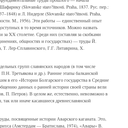
арику (Slovanske staro?itnosti. Praha, 1837. Рус. пер.:
7–1848) и Л. Нидерле (Slovanske staro?itnosti. Praha,
вности. М., 1956). Эти работы — единственный опыт
доступных в то время источников. Можно назвать
 за XX столетие. Среди них (оставляя за скобками
инениях, общностях и государствах) — труды Й.
, Т. Лер-Сплавинского, Г.Г. Литаврина, X.
дельных групп славянских народов (в том числе
 П.Н. Третьякова и др.). Ранние этапы балканской
ким в его «Истории Болгарского государства в Средние
 обобщению данных о ранней истории своей страны вели
в, П. Петров). В целом же, естественно, невозможно в
ы, так или иначе касавшиеся древнеславянской
руды, посвященные истории Аварского каганата. Это,
риуса (Амстердам — Братислава, 1974), «Авары» В.