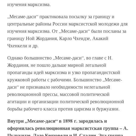
изучения марксизма.
„Месаме-даси“ практиковала посылку за границу и
центральные районы России марксистской молодежи для
изучения марксизма. От „Месаме-даси“ были посланы за
границу Ной Жордания, Карло Чхеидзе, Акакий
Чхенкели и др.
Однако большинство „Месаме-даси“, во главе с Н.
Жордания, не пошло дальше мирной легальной
пропаганды идей марксизма и узко пропагандистской
кружковой работы с рабочими. Большинство „Месаме-
даси“ не признавало необходимости нелегальной
революционной прессы, массовой политической
агитации и организации политической революционной
борьбы рабочего класса против царизма и буржуазии.
Внутри „Месаме-даси“ в 1898 г. зародилась и
оформилась революционная марксистская группа – А.
Цулукидзе, Ладо Кецховели и И. Сталин. Эта группа