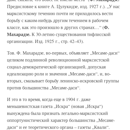
Предисловие к книге А. Цулукидзе, изд. 1927 г.). „У нас
марксистскому течению почти не приходилось вести
борьбу с каким-нибудь другим течением в рабочем
Ф.
классе, как это произошло в других странах…“ (
Махарадзе.
К 30-летию существования тифлисской
организации. Изд. 1925 г., стр. 42–43).
Тов. Ф. Махарадзе, во-первых, объявляет „Месаме-даси“
целиком подлинной революционной марксистской
социал-демократической организацией, допуская
идеализацию роли и значения „Месаме-даси“, и, во-
вторых, смазывает борьбу ленинско-искровской группы
против большинства „Месаме-даси“.
И это в то время, когда еще в 1904 г. даже
меньшевистская газета „Искра“ (новая „Искра“)
вынуждена была признать легально-марксистский
оппортунистический характер большинства „Месаме-
даси“ и ее теоретического органа – газеты „Квали“.