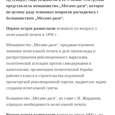
представляла меньшинство „Месаме-даси“, которое
по целому ряду основных вопросов расходилось с
большинством „Месаме-даси“.
Первое острое разногласие
возникло по вопросу о
нелегальной печати в 1898 г.
Меньшинство „Месаме-даси“, придавая огромное
значение нелегальной печати в деле пропаганды и
распространения революционного марксизма,
политической агитации против самодержавия и
капитализма, организации политической борьбы
рабочего класса и строительства подлинной
пролетарской революционной партии, выдвигало задачу
создания нелегальной газеты.
Большинство „Месаме-даси“, во главе с Н. Жордания,
отрицало необходимость нелегальной печати.
Второе острое разногласие
возникло летом 1900 г. по