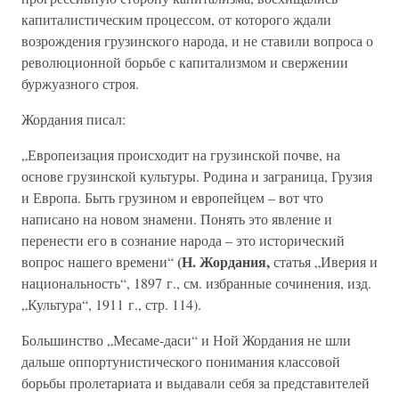
капиталистическим процессом, от которого ждали
возрождения грузинского народа, и не ставили вопроса о
революционной борьбе с капитализмом и свержении
буржуазного строя.
Жордания писал:
„Европеизация происходит на грузинской почве, на
основе грузинской культуры. Родина и заграница, Грузия
и Европа. Быть грузином и европейцем – вот что
написано на новом знамени. Понять это явление и
перенести его в сознание народа – это исторический
(Н. Жордания,
вопрос нашего времени“
статья „Иверия и
национальность“, 1897 г., см. избранные сочинения, изд.
„Культура“, 1911 г., стр. 114).
Большинство „Месаме-даси“ и Ной Жордания не шли
дальше оппортунистического понимания классовой
борьбы пролетариата и выдавали себя за представителей