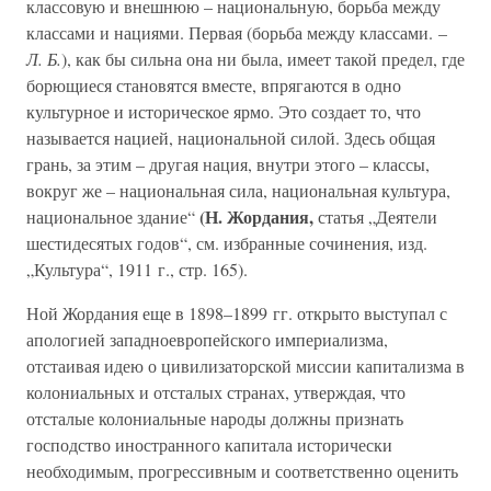
классовую и внешнюю – национальную, борьба между
классами и нациями. Первая (борьба между классами. –
Л. Б.
), как бы сильна она ни была, имеет такой предел, где
борющиеся становятся вместе, впрягаются в одно
культурное и историческое ярмо. Это создает то, что
называется нацией, национальной силой. Здесь общая
грань, за этим – другая нация, внутри этого – классы,
вокруг же – национальная сила, национальная культура,
(Н. Жордания,
национальное здание“
статья „Деятели
шестидесятых годов“, см. избранные сочинения, изд.
„Культура“, 1911 г., стр. 165).
Ной Жордания еще в 1898–1899 гг. открыто выступал с
апологией западноевропейского империализма,
отстаивая идею о цивилизаторской миссии капитализма в
колониальных и отсталых странах, утверждая, что
отсталые колониальные народы должны признать
господство иностранного капитала исторически
необходимым, прогрессивным и соответственно оценить