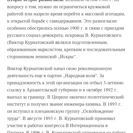
вопросу о том, нужно ли ограничиться кружковой
работой или назрело время перейти к массовой агитации,
к открытой борьбе с самодержавием. Это разногласие
особенно обострилось осенью 1900 г. в связи с приездом
русского социал-демократа, искровца В. Курнатовского.
(Виктор Курнатовский являлся подготовленным,
образованным марксистом, крепким и последовательным
сторонником ленинской „Искры“.
Виктор Курнатовский начал свою революционную
деятельность еще в партии „Народная воля“. За
принадлежность к этой организации он отбыл 3-летнюю
ссылку в Архангельской губернии и в октябре 1892 г.
выехал за границу. В Цюрихе окончил политехнический
институт и получил звание инженера-химика. В 1893 г.
он вступил в плехановскую группу „Освобождение
труда“. В августе 1893 г. В. Курнатовский принимал
участие в работах конгресса II Интернационала в
Цюрихе. В 1896 г. В. Курнатовский отправился на работу