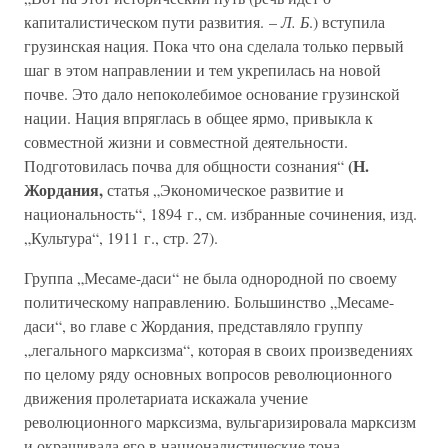
капиталистическом пути развития. –
Л. Б
.) вступила
грузинская нация. Пока что она сделала только первый
шаг в этом направлении и тем укрепилась на новой
почве. Это дало непоколебимое основание грузинской
нации. Нация впряглась в общее ярмо, привыкла к
совместной жизни и совместной деятельности.
(Н.
Подготовилась почва для общности сознания“
Жордания,
статья „Экономическое развитие и
национальность“, 1894 г., см. избранные сочинения, изд.
„Культура“, 1911 г., стр. 27).
Группа „Месаме-даси“ не была однородной по своему
политическому направлению. Большинство „Месаме-
даси“, во главе с Жордания, представляло группу
„легального марксизма“, которая в своих произведениях
по целому ряду основных вопросов революционного
движения пролетариата искажала учение
революционного марксизма, вульгаризировала марксизм
и окрашивала его в националистические тона.