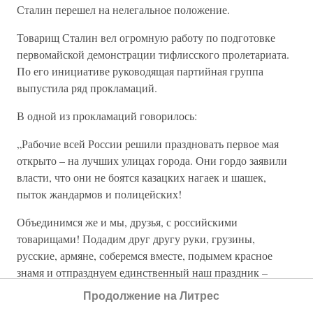
Сталин перешел на нелегальное положение.
Товарищ Сталин вел огромную работу по подготовке
первомайской демонстрации тифлисского пролетариата.
По его инициативе руководящая партийная группа
выпустила ряд прокламаций.
В одной из прокламаций говорилось:
„Рабочие всей России решили праздновать первое мая
открыто – на лучших улицах города. Они гордо заявили
власти, что они не боятся казацких нагаек и шашек,
пыток жандармов и полицейских!
Объединимся же и мы, друзья, с российскими
товарищами! Подадим друг другу руки, грузины,
русские, армяне, соберемся вместе, подымем красное
знамя и отпразднуем единственный наш праздник –
Первое Мая!“ (Архивное управление МВД ГССР, ф. 158,
Продолжение на Литрес
д. № 355, 1901 г., л. 47).