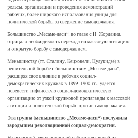
рельсы, организации и проведения демонстраций
рабочих, более широкого использования улицы для
политической борьбы за свержение самодержавия.
Большинство „Месаме-даси“, во главе с Н. Жордания,
отрицало необходимость перехода на массовую агитацию
и открытую борьбу с самодержавием.
Меньшинству (тт. Сталину, Кецховели, Цулукидзе) в
решительной борьбе с большинством „Месаме-даси“,
расширяя свое влияние в рабочих социал-
демократических кружках в 1899–1900 гг., удается
перевести тифлисскую социал-демократическую
организацию от узкой кружковой пропаганды к массовой
агитации и политической борьбе против самодержавия.
Эта группа (меньшинство „Месаме-даси“) послужила
зародышем революционной социал-демократии.
На огромной революционной работе товарищей из