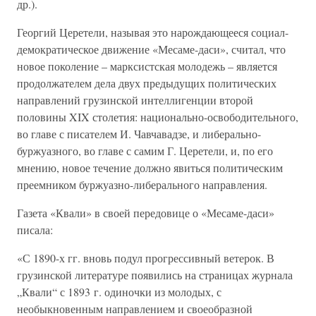
др.).
Георгий Церетели, называя это нарождающееся социал-
демократическое движение «Месаме-даси», считал, что
новое поколение – марксистская молодежь – является
продолжателем дела двух предыдущих политических
направлений грузинской интеллигенции второй
половины XIX столетия: национально-освободительного,
во главе с писателем И. Чавчавадзе, и либерально-
буржуазного, во главе с самим Г. Церетели, и, по его
мнению, новое течение должно явиться политическим
преемником буржуазно-либерального направления.
Газета «Квали» в своей передовице о «Месаме-даси»
писала:
«С 1890-х гг. вновь подул прогрессивный ветерок. В
грузинской литературе появились на страницах журнала
„Квали“ с 1893 г. одиночки из молодых, с
необыкновенным направлением и своеобразной