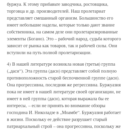
буржуа. К этому прибавьте заводчика, ростовщика,
торговца и др. производителей. Наш пролетариат
представляет смешанный организм. Большинство его
имеет небольшие наделы, которые только дают звание
собственника, на самом деле они пролетаризированные
элементы (Богано). Это – рабочий народ, судьба которого
зависит от рынка как товаров, так и рабочей силы. Они
вступили на путь полной пролетаризации.
4) В нашей литературе возникла новая (третья) группа
(„даси“). Эта группа (даси) представляет собой полную
противоположность старой беспочвенной группе (даси).
Она прогрессивна, последняя же регрессивна. Буржуазия
пока не имеет в нашей литературе своей организации, не
имеет в ней группы (даси), которая выражала бы ее
интересы, – если не принять во внимание обзоры
господина И. Николадзе в „Моамбе“. Буржуазия работает
в жизни. Поскольку ее действие разрушает старый
патриархальный строй – она прогрессивна, поскольку же