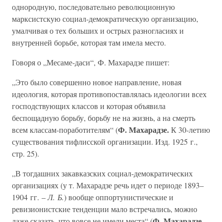
однородную, последовательно революционную
марксистскую социал-демократическую организацию,
умалчивая о тех больших и острых разногласиях и
внутренней борьбе, которая там имела место.
Говоря о „Месаме-даси“, Ф. Махарадзе пишет:
„Это было совершенно новое направление, новая
идеология, которая противопоставлялась идеологии всех
господствующих классов и которая объявила
беспощадную борьбу, борьбу не на жизнь, а на смерть
Ф. Махарадзе.
всем классам-поработителям“ (
К 30-летию
существования тифлисской организации. Изд. 1925 г.,
стр. 25).
„В тогдашних закавказских социал-демократических
организациях (у т. Махарадзе речь идет о периоде 1893–
1904 гг. –
Л. Б.
) вообще оппортунистические и
ревизионистские тенденции мало встречались, можно
Ф. Махарадзе.
даже сказать, что вовсе не имели места“ (