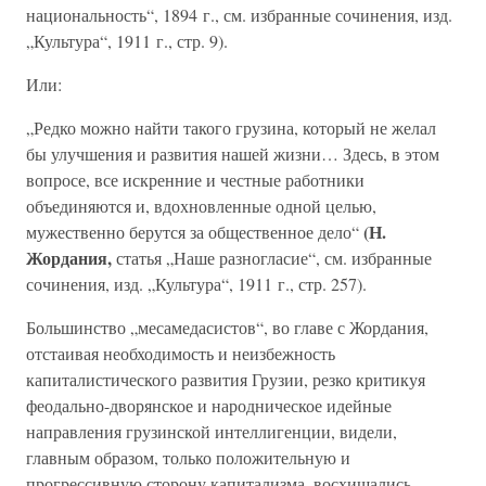
национальность“, 1894 г., см. избранные сочинения, изд.
„Культура“, 1911 г., стр. 9).
Или:
„Редко можно найти такого грузина, который не желал
бы улучшения и развития нашей жизни… Здесь, в этом
вопросе, все искренние и честные работники
объединяются и, вдохновленные одной целью,
(Н.
мужественно берутся за общественное дело“
Жордания,
статья „Наше разногласие“, см. избранные
сочинения, изд. „Культура“, 1911 г., стр. 257).
Большинство „месамедасистов“, во главе с Жордания,
отстаивая необходимость и неизбежность
капиталистического развития Грузии, резко критикуя
феодально-дворянское и народническое идейные
направления грузинской интеллигенции, видели,
главным образом, только положительную и
прогрессивную сторону капитализма, восхищались