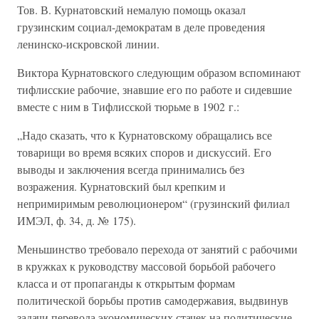
Тов. В. Курнатовский немалую помощь оказал
грузинским социал-демократам в деле проведения
ленинско-искровской линии.
Виктора Курнатовского следующим образом вспоминают
тифлисские рабочие, знавшие его по работе и сидевшие
вместе с ним в Тифлисской тюрьме в 1902 г.:
„Надо сказать, что к Курнатовскому обращались все
товарищи во время всяких споров и дискуссий. Его
выводы и заключения всегда принимались без
возражения. Курнатовский был крепким и
непримиримым революционером“ (грузинский филиал
ИМЭЛ, ф. 34, д. № 175).
Меньшинство требовало перехода от занятий с рабочими
в кружках к руководству массовой борьбой рабочего
класса и от пропаганды к открытым формам
политической борьбы против самодержавия, выдвинув
задачи перевода экономических стачек на политические