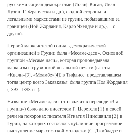
русскими социал-демократами (Иосиф Коган, Иван
Лузин, Г. Франчески и др.), с одной стороны, и
легальными марксистами из грузин, побывавшими за
границей (Ной Жордания, Карло Чхеидзе и др.), – с
другой.
Первой марксистской социал-демократической
организацией в Грузии была «Месаме-даси». Основной
группой «Месаме-даси», которая проповедывала
марксизм в грузинской легальной печати (газеты
«Квали»[3], «Моамбе»[4]) в Тифлисе, представлявшем
тогда центр всего Закавказья, была группа Ноя Жордания
(1893–1898 гг.).
Название «Месаме-даси» (что значит в переводе «3-я
группа») было дано писателем Г. Церетели{1} в своей
речи на похоронах писателя Игнатия Ниношвили{2} в
Гурии, на которых состоялось публичное программное
выступление марксистской молодежи (С. Джибладзе и