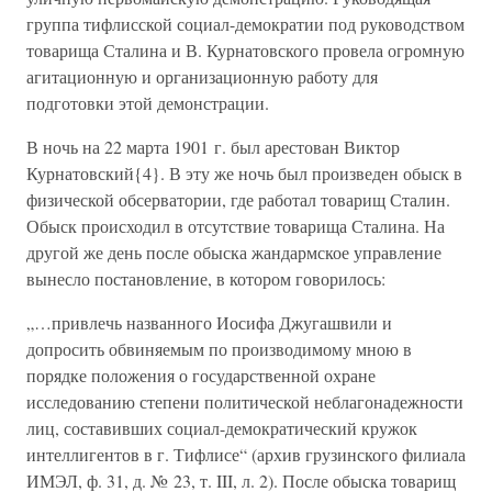
группа тифлисской социал-демократии под руководством
товарища Сталина и В. Курнатовского провела огромную
агитационную и организационную работу для
подготовки этой демонстрации.
В ночь на 22 марта 1901 г. был арестован Виктор
Курнатовский{4}. В эту же ночь был произведен обыск в
физической обсерватории, где работал товарищ Сталин.
Обыск происходил в отсутствие товарища Сталина. На
другой же день после обыска жандармское управление
вынесло постановление, в котором говорилось:
„…привлечь названного Иосифа Джугашвили и
допросить обвиняемым по производимому мною в
порядке положения о государственной охране
исследованию степени политической неблагонадежности
лиц, составивших социал-демократический кружок
интеллигентов в г. Тифлисе“ (архив грузинского филиала
ИМЭЛ, ф. 31, д. № 23, т. III, л. 2). После обыска товарищ