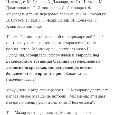
Цулукидзе, М. Цхакая, А. Джапаридзе, Ст. Шаумян, М.
Давиташвили, С. Инцкирвели, С. Спандарян, Ф.
Махарадзе и такие передовые рабочие, как М. Бочоридзе,
В. Стуруа, Г. Телия, 3. Чодришвили, Я. Кочетков, Г.
Азнаурашвили и др.
Таким образом, в решительной и непримиримой борьбе
против грузинского „легального марксизма“, против
большинства „Месаме-даси“, возглавляемого Н.
зародилась, оформилась и выросла под
Жордания,
руководством товарища Сталина революционная
ленинско-искровская, социал-демократическая
большевистская организация в Закавказье.
(
Аплодисменты.
)
Между тем, в ряде своих работ т. Ф. Махарадзе допускает
неправильное освещение истории „Месаме-даси“ и дает
неверную оценку роли и значения „Месаме-даси“.
Тов. Махарадзе представляет „Месаме-даси“ как