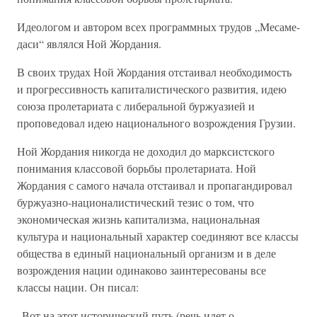
Идеологом и автором всех программных трудов „Месаме-
даси“ являлся Ной Жордания.
В своих трудах Ной Жордания отстаивал необходимость
и прогрессивность капиталистического развития, идею
союза пролетариата с либеральной буржуазией и
проповедовал идею национального возрождения Грузии.
Ной Жордания никогда не доходил до марксистского
понимания классовой борьбы пролетариата. Ной
Жордания с самого начала отстаивал и пропагандировал
буржуазно-националистический тезис о том, что
экономическая жизнь капитализма, национальная
культура и национальный характер соединяют все классы
общества в единый национальный организм и в деле
возрождения нации одинаково заинтересованы все
классы нации. Он писал:
„Вот на этот исторический путь (речь идет о