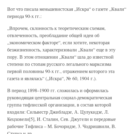
Вот что писала меньшевистская „Искра“ о газете „Квали“
периода 90-х гг.:
„Впрочем, склонность к теоретическим схемам,
отвлеченность, преобладание общей идеи об
„экономическом факторе“, если хотите, некоторая
безжизненность, характеризовали „Квали“ еще в эту
пору. В этом отношении „Квали“ шла до известной
степени по стопам русского легального марксизма
первой половины 90-х гг., отражением которого эта
газета и являлась“ („Искра“, № 60, 1904 г.).
В период 1898–1900 гг. сложилась и оформилась
руководящая центральная социал-демократическая
группа тифлисской организации, в состав которой
входили: Сильвестр Джибладзе, А. Цулукидзе, Л.
Кецховели[5], И. Сталин, Сев. Джугели и передовые
рабочие Тифлиса – М. Бочоридзе, 3. Чодришвили, В.
Стуруа и др.