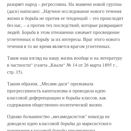
разоряет народ – регрессивна. На знамени новой группы
(даси) написано: „Научное исследование нового течения
жизни и борьба не против ее тенденций – это происходит
без нас, – а против тех последствий, которые развращают
людей. Борьба в этом отношении означает просвещение
угнетенных и борьбу за их интересы. Враг этого нового
течения в то же время является врагом угнетенных.
Таков наш взгляд на нашу жизнь вообще и на литературу
в частности“ (газета „Квали“ № 14 от 26 марта 1895 г.,
стр. 15).
Таким образом, „Месаме-даси“ признавала
прогрессивность капитализма и проводила идею
классовой диференциации и борьбы классов, как
содержания общественно-политической жизни.
Однако большинство „месамедасистов“ никогда не
доводило идею классовой борьбы до марксистского
понимания классовой борьбы пролетариата.