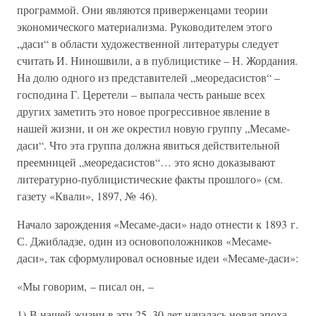
программой. Они являются приверженцами теории
экономического материализма. Руководителем этого
„даси“ в области художественной литературы следует
считать И. Ниношвили, а в публицистике – Н. Жордания.
На долю одного из представителей „меоредасистов“ –
господина Г. Церетели – выпала честь раньше всех
других заметить это новое прогрессивное явление в
нашей жизни, и он же окрестил новую группу „Месаме-
даси“. Что эта группа должна явиться действительной
преемницей „меоредасистов“… это ясно доказывают
литературно-публицистические факты прошлого» (см.
газету «Квали», 1897, № 46).
Начало зарождения «Месаме-даси» надо отнести к 1893 г.
С. Джибладзе, один из основоположников «Месаме-
даси», так сформулировал основные идеи «Месаме-даси»:
«Мы говорим, – писал он, –
1) В нашей жизни в эти 25–30 лет началась новая эпоха.