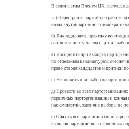
В связи с этим Пленум ЦК, заслушав д
«а) Перестроить партийную работу на 
начал внутрипартийного демократизма
б) Ликвидировать практику кооптации 
соответствии с уставом партии, выбор
в) Воспретить при выборах парторгано
по отдельным кандидатурам, обеспечи
право отвода кандидатов и критики по
г) Установить при выборах парторгано
д) Провести во всех парторганизациях
первичных парторганизации и кончая
нацкомпартий, закончив выборы не поз
е) Обязать все парторганизации строго
выборов парторганов: в первичных пар