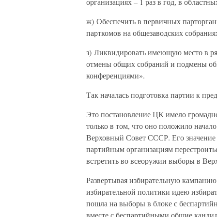
организациях – 1 раз в год, в областны
ж) Обеспечить в первичных парторган
парткомов на общезаводских собрания
з) Ликвидировать имеющую место в р
отмены общих собраний и подмены об
конференциями».
Так началась подготовка партии к пр
Это постановление ЦК имело громадное
только в том, что оно положило начал
Верховный Совет СССР. Его значение с
партийным организациям перестроитьс
встретить во всеоружии выборы в Вер
Развертывая избирательную кампанию,
избирательной политики идею избират
пошла на выборы в блоке с беспартий
вместе с беспартийными общие кандид