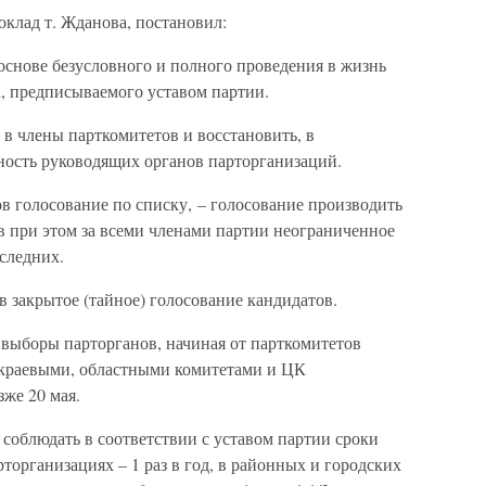
оклад т. Жданова, постановил:
основе безусловного и полного проведения в жизнь
, предписываемого уставом партии.
в члены парткомитетов и восстановить, в
ность руководящих органов парторганизаций.
в голосование по списку, – голосование производить
в при этом за всеми членами партии неограниченное
следних.
в закрытое (тайное) голосование кандидатов.
 выборы парторганов, начиная от парткомитетов
 краевыми, областными комитетами и ЦК
же 20 мая.
 соблюдать в соответствии с уставом партии сроки
торганизациях – 1 раз в год, в районных и городских