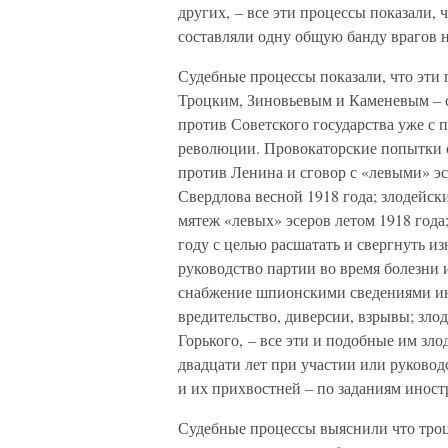
других, – все эти процессы показали, 
составляли одну общую банду врагов н
Судебные процессы показали, что эти 
Троцким, Зиновьевым и Каменевым – с
против Советского государства уже с
революции. Провокаторские попытки ср
против Ленина и сговор с «левыми» эс
Свердлова весной 1918 года; злодейски
мятеж «левых» эсеров летом 1918 года
году с целью расшатать и свергнуть и
руководство партии во время болезни 
снабжение шпионскими сведениями ино
вредительство, диверсии, взрывы; зл
Горького, – все эти и подобные им зл
двадцати лет при участии или руковод
и их прихвостней – по заданиям инос
Судебные процессы выяснили что троц