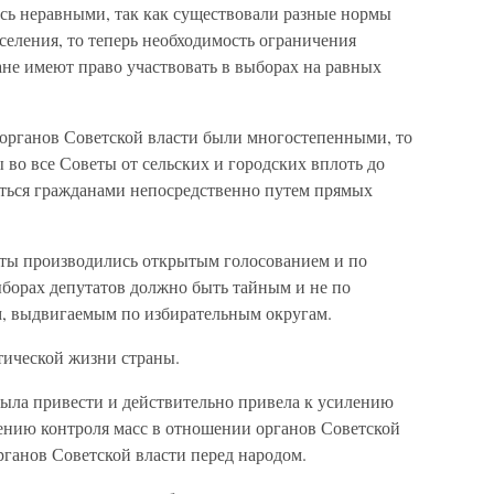
сь неравными, так как существовали разные нормы
аселения, то теперь необходимость ограничения
ане имеют право участвовать в выборах на равных
органов Советской власти были многостепенными, то
 во все Советы от сельских и городских вплоть до
ться гражданами непосредственно путем прямых
еты производились открытым голосованием и по
ыборах депутатов должно быть тайным и не по
м, выдвигаемым по избирательным округам.
тической жизни страны.
была привести и действительно привела к усилению
лению контроля масс в отношении органов Советской
рганов Советской власти перед народом.