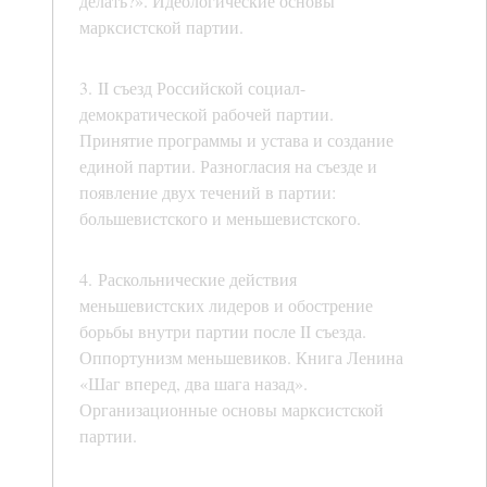
делать?». Идеологические основы
марксистской партии.
3. II съезд Российской социал-
демократической рабочей партии.
Принятие программы и устава и создание
единой партии. Разногласия на съезде и
появление двух течений в партии:
большевистского и меньшевистского.
4. Раскольнические действия
меньшевистских лидеров и обострение
борьбы внутри партии после II съезда.
Оппортунизм меньшевиков. Книга Ленина
«Шаг вперед, два шага назад».
Организационные основы марксистской
партии.