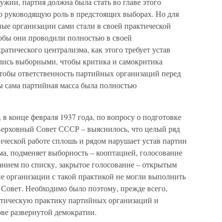
ужии, партия должна была стать во главе этого
ю руководящую роль в предстоящих выборах. Но для
ые организации сами стали в своей практической
тобы они проводили полностью в своей
тического централизма, как этого требует устав
ялись выборными, чтобы критика и самокритика
чтобы ответственность партийных организаций перед
ы сама партийная масса была полностью
 в конце февраля 1937 года, по вопросу о подготовке
Верховный Совет СССР – выяснилось, что целый ряд
ической работе сплошь и рядом нарушает устав партии
ма, подменяет выборность – кооптацией, голосование
анием по списку, закрытое голосование – открытым
кие организации с такой практикой не могли выполнить
 Совет. Необходимо было поэтому, прежде всего,
тическую практику партийных организаций и
ве развернутой демократии.