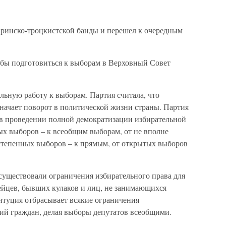
аринско-троцкистской банды и перешел к очередным
тобы подготовиться к выборам в Верховный Совет
льную работу к выборам. Партия считала, что
ачает поворот в политической жизни страны. Партия
я в проведении полной демократизации избирательной
ых выборов – к всеобщим выборам, от не вполне
степенных выборов – к прямым, от открытых выборов
существовали ограничения избирательного права для
ейцев, бывших кулаков и лиц, не занимающихся
итуция отбрасывает всякие ограничения
рий граждан, делая выборы депутатов всеобщими.