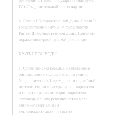
революции. Первая Государственная дума.
IV (Объединительный) съезд партии.
6. Разгон I Государственной думы. Созыв II
Государственной думы. V съезд партии.
Разгон II Государственной думы. Причины
поражения первой русской революции.
КРАТКИЕ ВЫВОДЫ
1. Столыпинская реакция. Разложение в
оппозиционных слоях интеллигенции.
Упадочничество. Переход части партийной
интеллигенции в лагерь врагов марксизма
и попытки ревизии теории марксизма.
Отповедь Ленина ревизионистам в его
книге «Материализм и
эмпириокритицизм» и защита