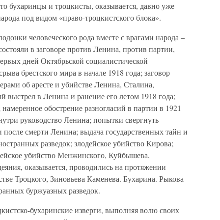
что бухаринцы и троцкисты, оказывается, давно уже
арода под видом «право-троцкистского блока».
подонки человеческого рода вместе с врагами народа –
остояли в заговоре против Ленина, против партии,
 первых дней Октябрьской социалистической
ыва брестского мира в начале 1918 года; заговор
ерами об аресте и убийстве Ленина, Сталина,
й выстрел в Ленина и ранение его летом 1918 года;
; намеренное обострение разногласий в партии в 1921
знутри руководство Ленина; попытки свергнуть
и после смерти Ленина; выдача государственных тайн и
странных разведок; злодейское убийство Кирова;
одейское убийство Менжинского, Куйбышева,
одеяния, оказывается, проводились на протяжении
стве Троцкого, Зиновьева Каменева. Бухарина. Рыкова
транных буржуазных разведок.
кистско-бухаринские изверги, выполняя волю своих