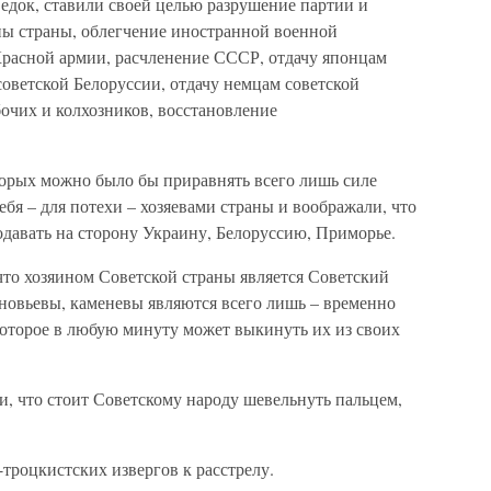
едок, ставили своей целью разрушение партии и
оны страны, облегчение иностранной военной
расной армии, расчленение СССР, отдачу японцам
советской Белоруссии, отдачу немцам советской
очих и колхозников, восстановление
торых можно было бы приравнять всего лишь силе
ебя – для потехи – хозяевами страны и воображали, что
родавать на сторону Украину, Белоруссию, Приморье.
что хозяином Советской страны является Советский
иновьевы, каменевы являются всего лишь – временно
которое в любую минуту может выкинуть их из своих
, что стоит Советскому народу шевельнуть пальцем,
троцкистских извергов к расстрелу.