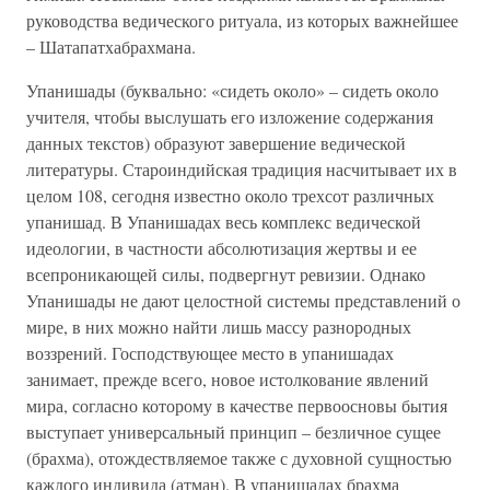
руководства ведического ритуала, из которых важнейшее
– Шатапатхабрахмана.
Упанишады (буквально: «сидеть около» – сидеть около
учителя, чтобы выслушать его изложение содержания
данных текстов) образуют завершение ведической
литературы. Староиндийская традиция насчитывает их в
целом 108, сегодня известно около трехсот различных
упанишад. В Упанишадах весь комплекс ведической
идеологии, в частности абсолютизация жертвы и ее
всепроникающей силы, подвергнут ревизии. Однако
Упанишады не дают целостной системы представлений о
мире, в них можно найти лишь массу разнородных
воззрений. Господствующее место в упанишадах
занимает, прежде всего, новое истолкование явлений
мира, согласно которому в качестве первоосновы бытия
выступает универсальный принцип – безличное сущее
(брахма), отождествляемое также с духовной сущностью
каждого индивида (атман). В упанишадах брахма