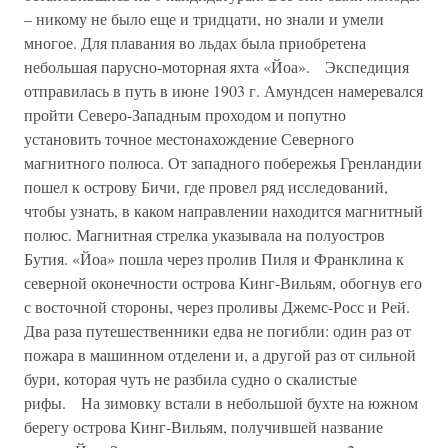
– никому не было еще и тридцати, но знали и умели
многое. Для плавания во льдах была приобретена
небольшая парусно-моторная яхта «Йоа». Экспедиция
отправилась в путь в июне 1903 г. Амундсен намеревался
пройти Северо-Западным проходом и попутно
установить точное местонахождение Северного
магнитного полюса. От западного побережья Гренландии
пошел к острову Бичи, где провел ряд исследований,
чтобы узнать, в каком направлении находится магнитный
полюс. Магнитная стрелка указывала на полуостров
Бутия. «Йоа» пошла через пролив Пиля и Франклина к
северной оконечности острова Кинг-Вильям, обогнув его
с восточной стороны, через проливы Джемс-Росс и Рей.
Два раза путешественники едва не погибли: один раз от
пожара в машинном отделени и, а другой раз от сильной
бури, которая чуть не разбила судно о скалистые
рифы. На зимовку встали в небольшой бухте на южном
берегу острова Кинг-Вильям, получившей название