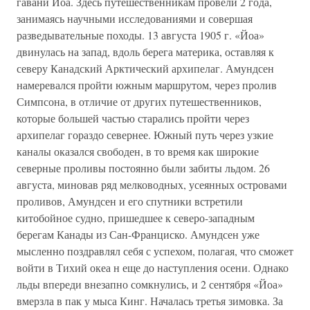
гавани Йоа. Здесь путешественникам провели 2 года,
занимаясь научными исследованиями и совершая
разведывательные походы. 13 августа 1905 г. «Йоа»
двинулась на запад, вдоль берега материка, оставляя к
северу Канадский Арктический архипелаг. Амундсен
намеревался пройти южным маршрутом, через пролив
Симпсона, в отличие от других путешественников,
которые большей частью старались пройти через
архипелаг гораздо севернее. Южный путь через узкие
каналы оказался свободен, в то время как широкие
северные проливы постоянно были забиты льдом. 26
августа, миновав ряд мелководных, усеянных островами
проливов, Амундсен и его спутники встретили
китобойное судно, пришедшее к северо-западным
берегам Канады из Сан-Франциско. Амундсен уже
мысленно поздравлял себя с успехом, полагая, что сможет
войти в Тихий океа н еще до наступления осени. Однако
льды впереди внезапно сомкнулись, и 2 сентября «Йоа»
вмерзла в пак у мыса Кинг. Началась третья зимовка. За