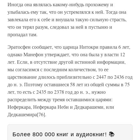
Иногда она являлась какому-нибудь прохожему и
улыбалась ему так, что он устремлялся к ней. Тогда она
завлекала его к себе и внушала такую сильную страсть,
что он терял разум, следовал за ней в пустыню и
пропадал там.
Эратосфен сообщает, что царица Нитокри правила 6 лет,
однако Манефон утверждает, что она была у власти 12
лет. Если, в отсутствие другой истинной информации,
мы согласимся с последним количеством, то ее
царствование длилось приблизительно с 2447 по 2436 год
до н. э. Поэтому оставшиеся 58 лет из общей суммы в 75
лет, то есть с 2435 по 2378 год до н. э., нужно
распределить между тремя оставшимися царями:
Неферкара, Неферкара Неби и Дедкарашеми, или
Дедкашемира[76].
Более 800 000 книг и аудиокниг! 📚