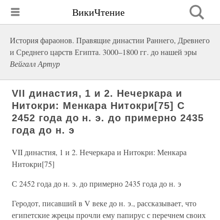
ВикиЧтение
История фараонов. Правящие династии Раннего, Древнего
и Среднего царств Египта. 3000–1800 гг. до нашей эры
Вейгалл Артур
VII династия, 1 и 2. Нечеркара и
Нитокри: Менкара Нитокри[75] С
2452 года до н. э. до примерно 2435
года до н. э
VII династия, 1 и 2. Нечеркара и Нитокри: Менкара
Нитокри[75]
С 2452 года до н. э. до примерно 2435 года до н. э
Геродот, писавший в V веке до н. э., рассказывает, что
египетские жрецы прочли ему папирус с перечнем своих