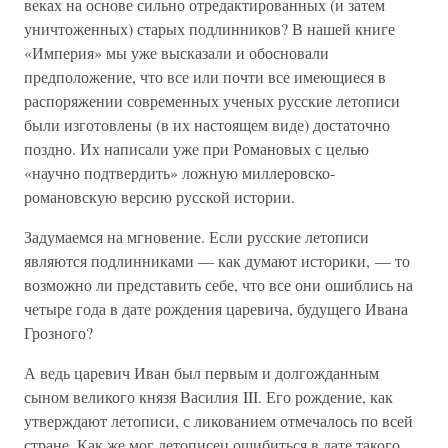
веках на основе сильно отредактированных (и затем
уничтоженных) старых подлинников? В нашей книге
«Империя» мы уже высказали и обосновали
предположение, что все или почти все имеющиеся в
распоряжении современных ученых русские летописи
были изготовлены (в их настоящем виде) достаточно
поздно. Их написали уже при Романовых с целью
«научно подтвердить» ложную миллеровско-
романовскую версию русской истории.
Задумаемся на мгновение. Если русские летописи
являются подлинниками — как думают историки, — то
возможно ли представить себе, что все они ошиблись на
четыре года в дате рождения царевича, будущего Ивана
Грозного?
А ведь царевич Иван был первым и долгожданным
сыном великого князя Василия III. Его рождение, как
утверждают летописи, с ликованием отмечалось по всей
стране. Как же мог летописец ошибиться в дате такого