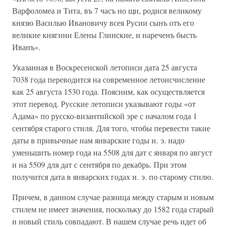
Варфоломеа и Тита, въ 7 часъ но щи, родися великому
князю Василью Ивановичу всея Русии сынъ отъ его
великие княгини Елены Глинские, и нареченъ бысть
Иванъ».
Указанная в Воскресенской летописи дата 25 августа
7038 года переводится на современное летоисчисление
как 25 августа 1530 года. Поясним, как осуществляется
этот перевод. Русские летописи указывают годы «от
Адама» по русско-византийской эре с началом года 1
сентября старого стиля. Для того, чтобы перевести такие
даты в привычные нам январские годы н. э. надо
уменьшить номер года на 5508 для дат с января по август
и на 5509 для дат с сентября по декабрь. При этом
получится дата в январских годах н. э. по старому стилю.
Причем, в данном случае разница между старым и новым
стилем не имеет значения, поскольку до 1582 года старый
и новый стиль совпадают. В нашем случае речь идет об