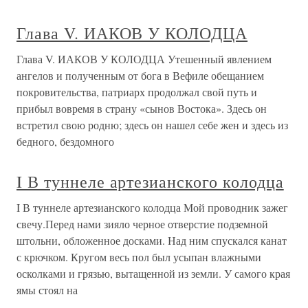
Глава V. ИАКОВ У КОЛОДЦА
Глава V. ИАКОВ У КОЛОДЦА Утешенный явлением
ангелов и полученным от бога в Вефиле обещанием
покровительства, патриарх продолжал свой путь и
прибыл вовремя в страну «сынов Востока». Здесь он
встретил свою родню; здесь он нашел себе жен и здесь из
бедного, бездомного
I В туннеле артезианского колодца
I В туннеле артезианского колодца Мой проводник зажег
свечу.Перед нами зияло черное отверстие подземной
штольни, обложенное досками. Над ним спускался канат
с крючком. Кругом весь пол был усыпан влажными
осколками и грязью, вытащенной из земли. У самого края
ямы стоял на