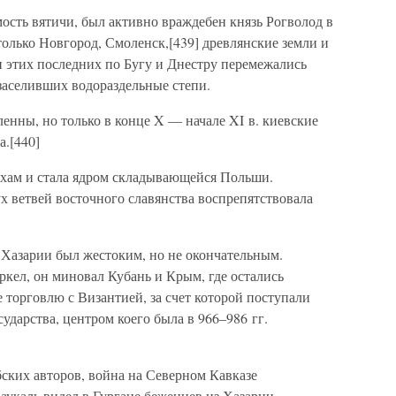
ость вятичи, был активно враждебен князь Рогволод в
олько Новгород, Смоленск,[439] древлянские земли и
и этих последних по Бугу и Днестру перемежались
заселивших водораздельные степи.
енны, но только в конце X — начале XI в. киевские
.[440]
яхам и стала ядром складывающейся Польши.
х ветвей восточного славянства воспрепятствовала
 Хазарии был жестоким, но не окончательным.
кел, он миновал Кубань и Крым, где остались
 торговлю с Византией, за счет которой поступали
ударства, центром коего была в 966–986 гг.
ских авторов, война на Северном Кавказе
аукаль видел в Гургане беженцев из Хазарии,