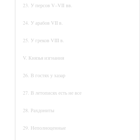
23. У персов V–VII вв.
24. У арабов VII в.
25. У греков VIII в.
V. Князья изгнания
26. В гостях у хазар
27. В летописях есть не все
28. Рахдониты
29. Неполноценные