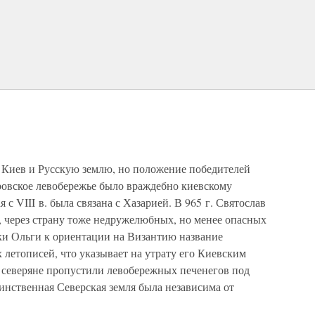
а Киев и Русскую землю, но положение победителей
овское левобережье было враждебно киевскому
 с VIII в. была связана с Хазарией. В 965 г. Святослав
, через страну тоже недружелюбных, но менее опасных
ки Ольги к ориентации на Византию название
 летописей, что указывает на утрату его Киевским
 северяне пропустили левобережных печенегов под
оинственная Северская земля была независима от