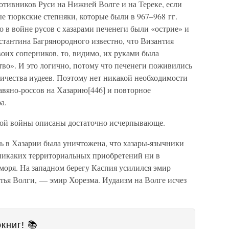
отивников Руси на Нижней Волге и на Тереке, если
е тюркские степняки, которые были в 967–968 гг.
о в войне русов с хазарами печенеги были «острие» и
нстантина Багрянородного известно, что Византия
воих соперников, то, видимо, их руками была
ство». И это логично, потому что печенеги поживились
ничества иудеев. Поэтому нет никакой необходимости
авяно-россов на Хазарию[446] и повторное
а.
этой войны описаны достаточно исчерпывающе.
сть в Хазарии была уничтожена, что хазары-язычники
 никаких территориальных приобретений ни в
моря. На западном берегу Каспия усилился эмир
устья Волги, — эмир Хорезма. Иудаизм на Волге исчез
книг! 📚