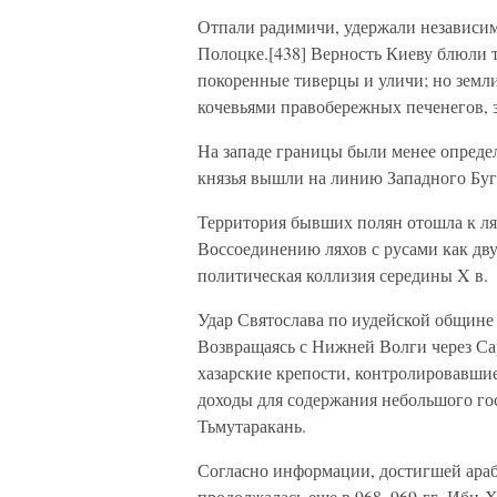
Отпали радимичи, удержали независим
Полоцке.[438] Верность Киеву блюли т
покоренные тиверцы и уличи; но земл
кочевьями правобережных печенегов, 
На западе границы были менее определ
князья вышли на линию Западного Буга
Территория бывших полян отошла к л
Воссоединению ляхов с русами как дву
политическая коллизия середины X в.
Удар Святослава по иудейской общине
Возвращаясь с Нижней Волги через Сар
хазарские крепости, контролировавшие
доходы для содержания небольшого гос
Тьмутаракань.
Согласно информации, достигшей араб
продолжалась еще в 968–969 гг. Ибн-Х