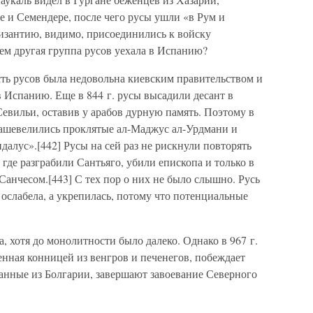
 и Семендере, после чего русы ушли «в Рум и
Византию, видимо, присоединились к войску
чем другая группа русов уехала в Испанию?
сть русов была недовольна киевским правительством и
 Испанию. Еще в 844 г. русы высадили десант в
евильи, оставив у арабов дурную память. Поэтому в
Зашевелились проклятые ал-Маджус ал-Урдмани и
далус».[442] Русы на сей раз не рискнули повторять
, где разграбили Сантьяго, убили епископа и только в
Санчесом.[443] С тех пор о них не было слышно. Русь
 ослабела, а укрепилась, потому что потенциальные
, хотя до монолитности было далеко. Однако в 967 г.
ленная конницей из венгров и печенегов, побеждает
званные из Болгарии, завершают завоевание Северного