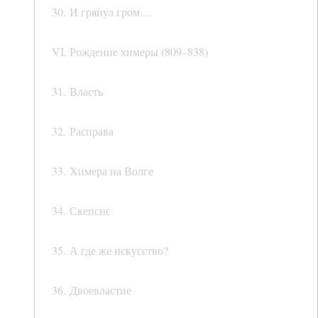
30. И грянул гром…
VI. Рождение химеры (809–838)
31. Власть
32. Расправа
33. Химера на Волге
34. Скепсис
35. А где же искусство?
36. Двоевластие