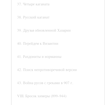
37. Четыре каганата
38. Русский каганат
39. Друзья обновленной Хазарии
40. Перейдем к Византии
41. Рахдониты и норманны
42. Поиск непротиворечивой версии
43. Война русов с греками в 907 г.
VIII. Бросок химеры (899–944)