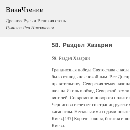
ВикиЧтение
Древняя Русь и Великая степь
Гумилев Лев Николаевич
58. Раздел Хазарии
58. Раздел Хазарии
Грандиозная победа Святослава спасл
было отнюдь не спокойным. Все Днепр
правительству. Северская земля начиная
шел на Итиль в обход Северской земли
вятичей. Со времени поворота полити
Чернигова исчезает со страниц русских
каганатом. Несколькими годами позже
Киев.[437] Короче говоря, богатая и в
Киева.