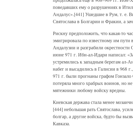
поведавших ему о разрушениях в Итиле
Андалус».[441] Ушедшие в Рум, т. е. 
Святослава в Болгарии и Фракии, а за
Рискну предположить, что какая-то ча
эмигрировала по известному им пути в
Андалузии и разграбили окрестности С
июне 971 г. Ибн-ал-Идари написал: «
устремились к западным берегам ал-Ан
набег и высадились в Галисии в 968 г.
971 г. были прогнаны графом Гонзало 
потеряла много храбрых воинов, но не
мятежники любому войску вредны.
Киевская держава стала менее мозаична
[444] небольшая рать Святослава, уси
болгар, а другие войска, будто бы вы
Кавказа.