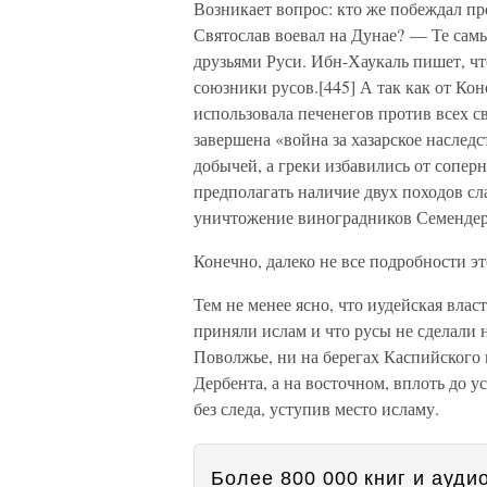
Возникает вопрос: кто же побеждал пр
Святослав воевал на Дунае? — Те самы
друзьями Руси. Ибн-Хаукаль пишет, чт
союзники русов.[445] А так как от Ко
использовала печенегов против всех с
завершена «война за хазарское наслед
добычей, а греки избавились от сопер
предполагать наличие двух походов сл
уничтожение виноградников Семендер
Конечно, далеко не все подробности 
Тем не менее ясно, что иудейская вла
приняли ислам и что русы не сделали
Поволжье, ни на берегах Каспийского 
Дербента, а на восточном, вплоть до 
без следа, уступив место исламу.
Более 800 000 книг и аудио