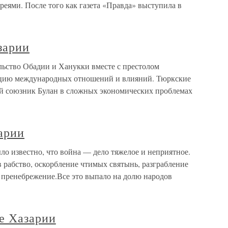
вреями. После того как газета «Правда» выступила в
зарии
ьство Обадии и Ханукки вместе с престолом
ицию международных отношений и влияний. Тюркские
й союзник Булан в сложных экономических проблемах
арии
о известно, что война — дело тяжелое и неприятное.
 рабство, оскорбление чтимых святынь, разграбление
е пренебрежение.Все это выпало на долю народов
е Хазарии