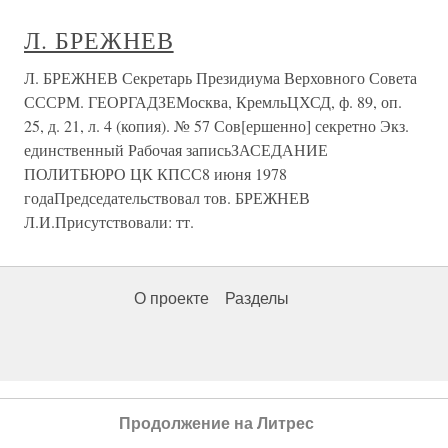
Л. БРЕЖНЕВ
Л. БРЕЖНЕВ Секретарь Президиума Верховного Совета
СССРМ. ГЕОРГАДЗЕМосква, КремльЦХСД, ф. 89, оп.
25, д. 21, л. 4 (копия). № 57 Сов[ершенно] секретно Экз.
единственный Рабочая записьЗАСЕДАНИЕ
ПОЛИТБЮРО ЦК КПСС8 июня 1978
годаПредседательствовал тов. БРЕЖНЕВ
Л.И.Присутствовали: тт.
О проекте
Разделы
Продолжение на Литрес