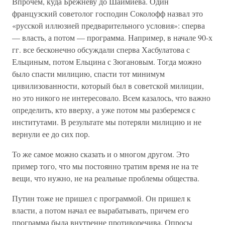
Впрочем, куда Брежневу до Шаймиева. Один
французский советолог господин Соколофф назвал это
«русской иллюзией предварительного условия»: сперва
— власть, а потом — программа. Например, в начале 90-х
гг. все бесконечно обсуждали сперва Хасбулатова с
Ельциным, потом Ельцина с Зюгановым. Тогда можно
было спасти милицию, спасти тот минимум
цивилизованности, который был в советской милиции,
но это никого не интересовало. Всем казалось, что важно
определить, кто вверху, а уже потом мы разберемся с
институтами. В результате мы потеряли милицию и не
вернули ее до сих пор.
То же самое можно сказать и о многом другом. Это
пример того, что мы постоянно тратим время не на те
вещи, что нужно, не на реальные проблемы общества.
Путин тоже не пришел с программой. Он пришел к
власти, а потом начал ее вырабатывать, причем его
программа была внутренне противоречива. Опросы