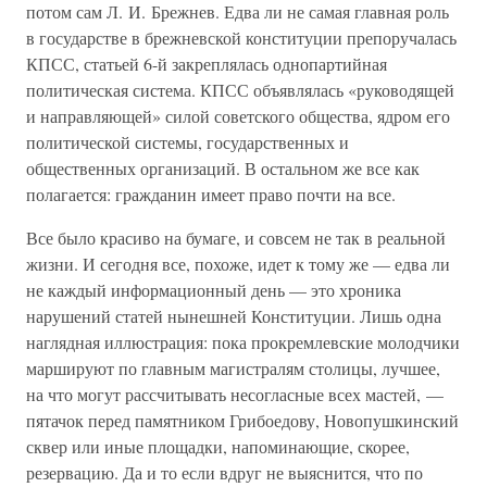
потом сам Л. И. Брежнев. Едва ли не самая главная роль
в государстве в брежневской конституции препоручалась
КПСС, статьей 6-й закреплялась однопартийная
политическая система. КПСС объявлялась «руководящей
и направляющей» силой советского общества, ядром его
политической системы, государственных и
общественных организаций. В остальном же все как
полагается: гражданин имеет право почти на все.
Все было красиво на бумаге, и совсем не так в реальной
жизни. И сегодня все, похоже, идет к тому же — едва ли
не каждый информационный день — это хроника
нарушений статей нынешней Конституции. Лишь одна
наглядная иллюстрация: пока прокремлевские молодчики
маршируют по главным магистралям столицы, лучшее,
на что могут рассчитывать несогласные всех мастей, —
пятачок перед памятником Грибоедову, Новопушкинский
сквер или иные площадки, напоминающие, скорее,
резервацию. Да и то если вдруг не выяснится, что по