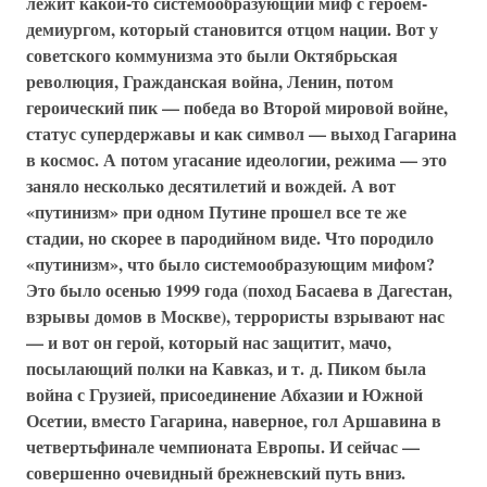
лежит какой-то системообразующий миф с героем-
демиургом, который становится отцом нации. Вот у
советского коммунизма это были Октябрьская
революция, Гражданская война, Ленин, потом
героический пик — победа во Второй мировой войне,
статус супердержавы и как символ — выход Гагарина
в космос. А потом угасание идеологии, режима — это
заняло несколько десятилетий и вождей. А вот
«путинизм» при одном Путине прошел все те же
стадии, но скорее в пародийном виде. Что породило
«путинизм», что было системообразующим мифом?
Это было осенью 1999 года (поход Басаева в Дагестан,
взрывы домов в Москве), террористы взрывают нас
— и вот он герой, который нас защитит, мачо,
посылающий полки на Кавказ, и т. д. Пиком была
война с Грузией, присоединение Абхазии и Южной
Осетии, вместо Гагарина, наверное, гол Аршавина в
четвертьфинале чемпионата Европы. И сейчас —
совершенно очевидный брежневский путь вниз.