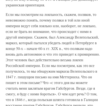
украинская ориентация.
Если мы посмотрим на лояльность, скажем, поляков, то
невозможно понять, почему поляки в той или иной
империи ведут себя лояльно или, наоборот, не лояльно,
если не брать во внимание, что происходит с ними в
другой империи. Скажем, был Александр Велепольский,
маркиз, который пытался убедить людей в Петербурге в
конце 50-х – начале 60-х гг. XIX в., что полякам надо
вновь дать автономию и что это приведет к примирению.
Этот человек был действительно весьма лоялен
Российской империи. Если мы посмотрим, как это все
получилось, то мы обнаружим маркиза Велепольского в
1847 г. пишущим письмо на имя Меттерниха. Что он
пишет в этом письме? Что «с этого дня вы можете
считать меня заклятым врагом Габсбургов. Везде, где я
смогу, я буду с ними бороться». О чем идет речь? О том,
что в 1846 г., когда польская шляхта готовила в Галиции
восстание против Габсбургов, Габсбурги решили, что