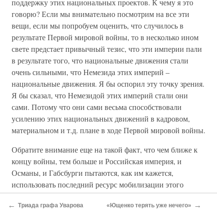
поддержку этих национальных проектов. К чему я это
говорю? Если мы внимательно посмотрим на все эти
вещи, если мы попробуем оценить, что случилось в
результате Первой мировой войны, то в несколько ином
свете предстает привычный тезис, что эти империи пали
в результате того, что национальные движения стали
очень сильными, что Немезида этих империй –
национальные движения. Я бы оспорил эту точку зрения.
Я бы сказал, что Немезидой этих империй стали они
сами. Потому что они сами весьма способствовали
усилению этих национальных движений в кадровом,
материальном и т.д. плане в ходе Первой мировой войны.
Обратите внимание еще на такой факт, что чем ближе к
концу войны, тем больше и Российская империя, и
Османы, и Габсбурги пытаются, как им кажется,
использовать последний ресурс мобилизации этого
человека с ружьем – использовать национализацию
←
→
Триада графа Уварова
«Ющенко терять уже нечего»
частей. Т.е. в русской армии создаются украинские,