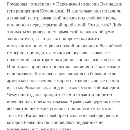
Романовы «откусили» у Персидской империи Эчмиадзин
(это резиденция Католикоса). И как только они получили
духовный центр армянской церкви под свой контроль,
они встали перед серьезной проблемой. Что делать? Либо
заниматься приведением армянской церкви к общему
знаменателю, т.е. отдавая приоритет каким-то
внутренним нормам религиозной политики в Российской
империи, приводить армянскую церковь в такое же
положение, на котором находились остальные конфессии.
Или отдать приоритет политике влияния, т.е. как можно
использовать Католикоса для влияния на большинство
армянского населения, которое находилось вовсе не под
властью Романовых, а под властью Османской империи.
Чему они отдают приоритет? Они отдают приоритет
внешнеполитическим задачам. Армянская церковь имеет
абсолютно несхожие условия, привилегии вплоть до
того, что Каталикоса выбирает коллегия выборщиков, в
которой большинство составляют подданные не
Романовых, а турецкого султана.