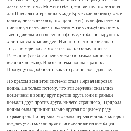
давай закончим». Можете себе представить, что значила
для Николая потеря лица в ходе Крымской войны (а он, в
общем, не сомневался, что проиграет), если фактически
понятно, что человек покончил жизнь самоубийством в
такой довольно изощренной форме, чтобы не нарушить
христианских заповедей. Именно то, что произошло
тогда, вскоре после этого позволило объединиться
Германии (это было невозможно в рамках концерта
великих держав). И вся система пошла в разнос.
Пропущу подробности, как это развивалось дальше.
Но крахом всей этой системы стала Первая мировая
война. Не только потому, что эти державы оказались
вовлечены в войну друг против друга (они и раньше
воевали друг против друга, ничего страшного). Природа
войны была принципиально другая по целому ряду
параметров. Во-первых, это была первая война, в которой
всерьез участвовали армии, основанные на всеобщей
мобилизации. Что это значит? Это значит, что впервые