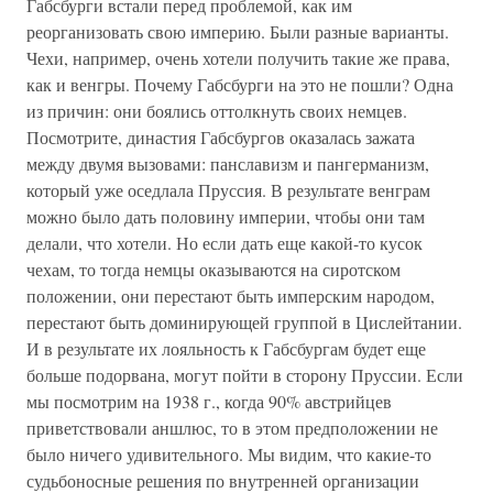
Габсбурги встали перед проблемой, как им
реорганизовать свою империю. Были разные варианты.
Чехи, например, очень хотели получить такие же права,
как и венгры. Почему Габсбурги на это не пошли? Одна
из причин: они боялись оттолкнуть своих немцев.
Посмотрите, династия Габсбургов оказалась зажата
между двумя вызовами: панславизм и пангерманизм,
который уже оседлала Пруссия. В результате венграм
можно было дать половину империи, чтобы они там
делали, что хотели. Но если дать еще какой-то кусок
чехам, то тогда немцы оказываются на сиротском
положении, они перестают быть имперским народом,
перестают быть доминирующей группой в Цислейтании.
И в результате их лояльность к Габсбургам будет еще
больше подорвана, могут пойти в сторону Пруссии. Если
мы посмотрим на 1938 г., когда 90% австрийцев
приветствовали аншлюс, то в этом предположении не
было ничего удивительного. Мы видим, что какие-то
судьбоносные решения по внутренней организации