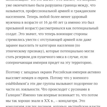
уже окончательно была разрушена граница между, что
называется, профессиональной армией и гражданским
населением. Теперь любой более-менее здоровый
мужчина в возрасте от 16 до 60 лет (а именно это был
призывной возраст) рассматривался как потенциальный
солдат. Это значит, что теперь воюющие стороны
стремились увести с отступающей армией или даже
заранее выселить те категории населения (по
этническому признаку), которые потенциально могли
стать резервом для пушечного мяса в случае, если
соперничающая империя придет на эту территорию.
Поэтому с западных окраин Российская империя активно
выселяет немцев и евреев. Потому что у военного
establishment’а эти две группы вызывают подозрение по
части их лояльности. Что происходит с русинами в
Галиции? Именно там впервые возникает то, что потом
мы так хорошо знали в XX в., – концлагеря. Это
концлагеря для тех русинов, которых австрийские власти