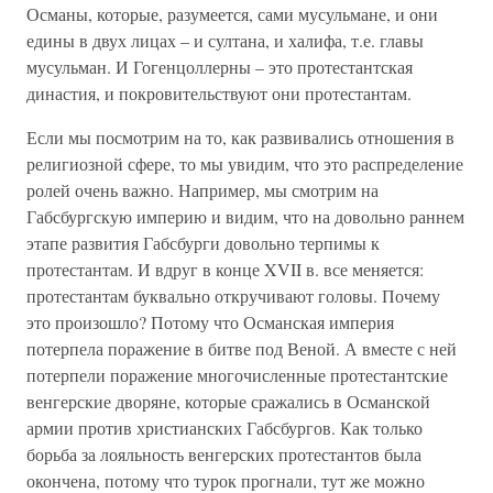
Османы, которые, разумеется, сами мусульмане, и они
едины в двух лицах – и султана, и халифа, т.е. главы
мусульман. И Гогенцоллерны – это протестантская
династия, и покровительствуют они протестантам.
Если мы посмотрим на то, как развивались отношения в
религиозной сфере, то мы увидим, что это распределение
ролей очень важно. Например, мы смотрим на
Габсбургскую империю и видим, что на довольно раннем
этапе развития Габсбурги довольно терпимы к
протестантам. И вдруг в конце XVII в. все меняется:
протестантам буквально откручивают головы. Почему
это произошло? Потому что Османская империя
потерпела поражение в битве под Веной. А вместе с ней
потерпели поражение многочисленные протестантские
венгерские дворяне, которые сражались в Османской
армии против христианских Габсбургов. Как только
борьба за лояльность венгерских протестантов была
окончена, потому что турок прогнали, тут же можно