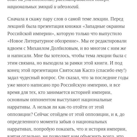
национальных эмоций и идеологий.
Сначала я скажу пару слов о самой теме лекции. Перед
лекцией была презентация книжки «Западные окраины
Российской империи», которую только что выпустило
«Новое Литературное обозрение». Мы ее редактировали
вдвоем с Михаилом Долбиловым, и во многом с ним же
и написали. Мне бы хотелось, чтобы тема лекции была с
этим связана, но выходила за рамки этой книги. И под
конец этой презентации Святослав Каспэ (спасибо ему!)
задал чудесный вопрос. Он сказал, что за последние годы
уже много написано про Российскую империю, и все
время для тех, кто занимается историей империи,
основным оппонентом выступают национальные
нарративы. А нельзя ли как-то отойти от этой
оппозиции? Сейчас отойдем от этой оппозиции, и я, до
определенного момента забыв о национальных
нарративах, попробую показать, что и история империи,
взятая отдельно, не позволяет нам объяснить всего, что