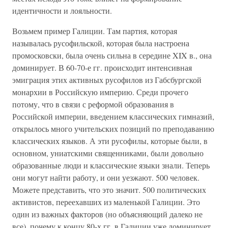
идентичности и лояльности.
Возьмем пример Галиции. Там партия, которая
называлась русофильской, которая была настроена
промосковски, была очень сильна в середине XIX в., она
доминирует. В 60-70-е гг. происходит интенсивная
эмиграция этих активных русофилов из Габсбургской
монархии в Российскую империю. Среди прочего
потому, что в связи с реформой образования в
Российской империи, введением классических гимназий,
открылось много учительских позиций по преподаванию
классических языков. А эти русофилы, которые были, в
основном, униатскими священниками, были довольно
образованные люди и классические языки знали. Теперь
они могут найти работу, и они уезжают. 500 человек.
Можете представить, что это значит. 500 политических
активистов, переехавших из маленькой Галиции. Это
один из важных факторов (но объясняющий далеко не
все), почему к концу 80-х гг. в Галиции уже доминирует