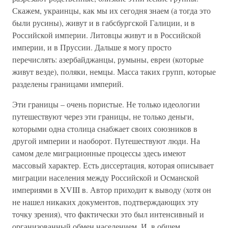
Скажем, украинцы, как мы их сегодня знаем (а тогда это
были русины), живут и в габсбургской Галиции, и в
Российской империи. Литовцы живут и в Российской
империи, и в Пруссии. Дальше я могу просто
перечислять: азербайджанцы, румыны, евреи (которые
живут везде), поляки, немцы. Масса таких групп, которые
разделены границами империй.
Эти границы – очень пористые. Не только идеологии
путешествуют через эти границы, не только деньги,
которыми одна столица снабжает своих союзников в
другой империи и наоборот. Путешествуют люди. На
самом деле миграционные процессы здесь имеют
массовый характер. Есть диссертация, которая описывает
миграции населения между Российской и Османской
империями в XVIII в. Автор приходит к выводу (хотя он
не нашел никаких документов, подтверждающих эту
точку зрения), что фактически это был интенсивный и
организованный обмен населением. И, в общем,