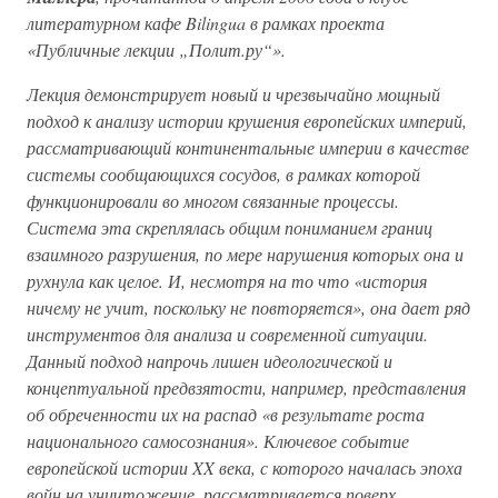
литературном кафе Bilingua в рамках проекта
«Публичные лекции „Полит.ру“».
Лекция демонстрирует новый и чрезвычайно мощный
подход к анализу истории крушения европейских империй,
рассматривающий континентальные империи в качестве
системы сообщающихся сосудов, в рамках которой
функционировали во многом связанные процессы.
Система эта скреплялась общим пониманием границ
взаимного разрушения, по мере нарушения которых она и
рухнула как целое. И, несмотря на то что «история
ничему не учит, поскольку не повторяется», она дает ряд
инструментов для анализа и современной ситуации.
Данный подход напрочь лишен идеологической и
концептуальной предвзятости, например, представления
об обреченности их на распад «в результате роста
национального самосознания». Ключевое событие
европейской истории XX века, с которого началась эпоха
войн на уничтожение, рассматривается поверх