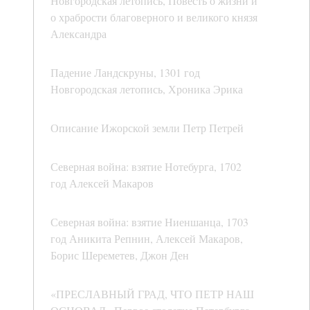
Новгородская летопись, Повесть о жизни и
о храбрости благоверного и великого князя
Александра
Падение Ландскруны, 1301 год
Новгородская летопись, Хроника Эрика
Описание Ижорской земли Петр Петрей
Северная война: взятие Нотебурга, 1702
год Алексей Макаров
Северная война: взятие Ниеншанца, 1703
год Аникита Репнин, Алексей Макаров,
Борис Шереметев, Джон Ден
«ПРЕСЛАВНЫЙ ГРАД, ЧТО ПЕТР НАШ