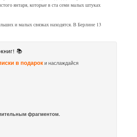
истого янтаря, которые в ста семи малых штуках
ьших и малых связках находятся. В Берлине 13
книг! 📚
писки в подарок
и наслаждайся
омительным фрагментом.