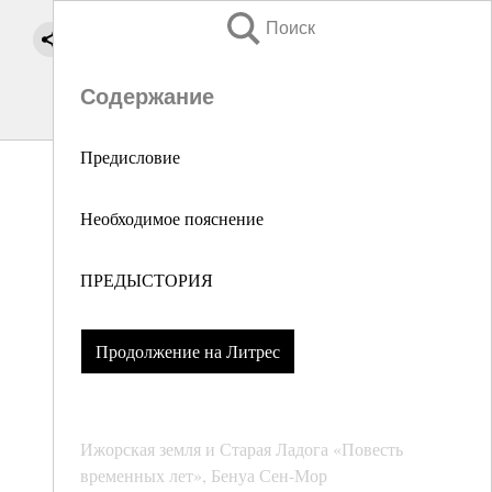
Поиск
Содержание
Предисловие
Необходимое пояснение
ПРЕДЫСТОРИЯ
Продолжение на Литрес
Ижорская земля и Старая Ладога «Повесть
временных лет», Бенуа Сен-Мор