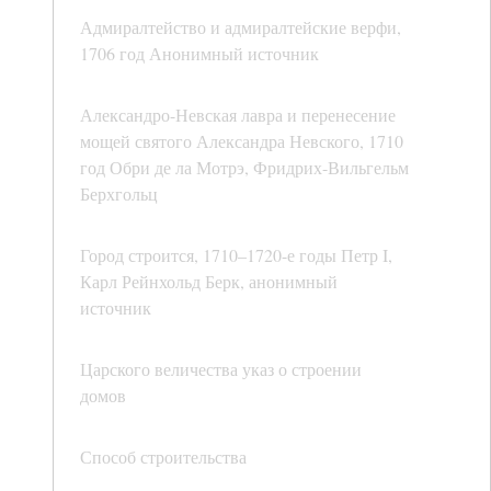
Адмиралтейство и адмиралтейские верфи,
1706 год Анонимный источник
Александро-Невская лавра и перенесение
мощей святого Александра Невского, 1710
год Обри де ла Мотрэ, Фридрих-Вильгельм
Берхгольц
Город строится, 1710–1720-е годы Петр I,
Карл Рейнхольд Берк, анонимный
источник
Царского величества указ о строении
домов
Способ строительства