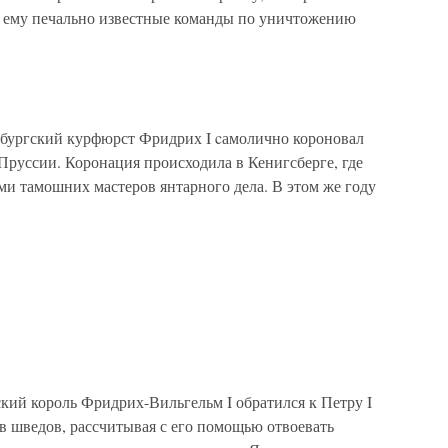
ь ему печально известные команды по уничтожению
нбургский курфюрст Фридрих I cамолично короновал
 Пруссии. Коронация происходила в Кенигсберге, где
ми тамошних мастеров янтарного дела. В этом же году
ский король Фридрих-Вильгельм I обратился к Петру I
в шведов, рассчитывая с его помощью отвоевать