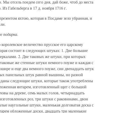
. Мы отсель поедем сего дня, дай боже, чтоб до места
. Из Габельберга в 17 д. ноября 1716 г.
презентом яхтою, которая в Посдаме зело убранная, и
ли.
ие подарка
.
 королевское величество прусское его царскому
торая состоит в следующих штуках: 1. Две большие
зеркалами. 2. Две таковых же штуки, при которых
 таковые же стенные штуки немного поуже и каждая с
ошире и еще два немного поуже, сии двенадцать штук
вых панельных штук равной вышины, но разной
риданы следующие штуки, которые також употреблены
бложенная янтарем, изготовленный щит с большой
ловы на дереве, семь малых голов, четырнадцать
изготовленных роз, три штуки с раковинами, двои
алые наугольные штуки, маленькая долговатая доска с
тарем обложенные доски, двадцать три маленькие