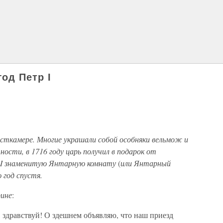
год Петр I
унсткамере. Многие украшали собой особняки вельмож и
ности, в 1716 году царь получил в подарок от
а I знаменитую Янтарную комнату
(
или Янтарный
 год спустя.
рине
:
 здравствуй! О здешнем объявляю, что наш приезд