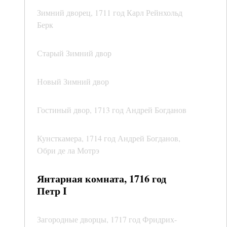
Зимний дворец, 1711 год Карл Рейнхольд
Берк
Старый Зимний двор
Новый Зимний двор
Гостиный двор, 1713 год Андрей Богданов
Кунсткамера, 1714 год Андрей Богданов,
Обри де ла Мотрэ
Янтарная комната, 1716 год
Петр I
Загородные дворцы, 1717 год Фридрих-