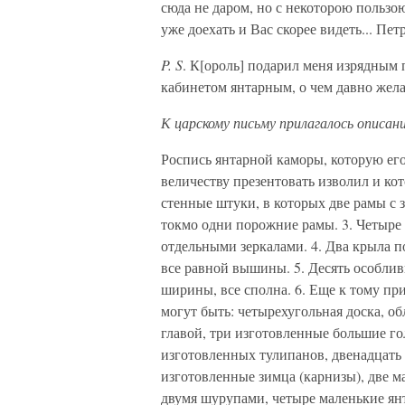
сюда не даром, но с некоторою пользою
уже доехать и Вас скорее видеть... Петр
P. S
. К[ороль] подарил меня изрядным 
кабинетом янтарным, о чем давно жела
К царскому письму прилагалось описан
Роспись янтарной каморы, которую его
величеству презентовать изволил и ко
стенные штуки, в которых две рамы с 
токмо одни порожние рамы. 3. Четыре
отдельными зеркалами. 4. Два крыла п
все равной вышины. 5. Десять особли
ширины, все сполна. 6. Еще к тому п
могут быть: четырехугольная доска, о
главой, три изготовленные большие го
изготовленных тулипанов, двенадцать 
изготовленные зимца (карнизы), две м
двумя шурупами, четыре маленькие ян