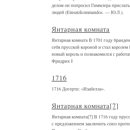
делом он попросил Гиммлера прислат
людей (Einsatzkommandos. — Ю.Л.).
Янтарная комната
Янтарная комната В 1701 году бранде
себя прусской короной и стал королем
новый король и познакомился с работа
Фридрих I
1716
1716 Догерти: «Изабелла».
Янтарная комната[7]
Янтарная комната[7] В 1716 году прус
с предложением заключить союз проти