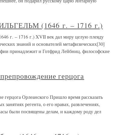
пешнее, он подарил русскому царю Янтарную
ЬГЕЛЬМ (1646 г. – 1716 г.)
. – 1716 г.) XVII век дал миру целую плеяду
ческих знаний и основателей метафизических[30]
софии принадлежит и Готфрид Лейбниц, философские
япрепровождение герцога
ие герцога Орлеанского Пришло время рассказать
 занятиях регента, о его нравах, развлечениях,
асы были посвящены делам, и каждому роду дел