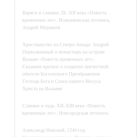
Варяги и славяне, IX–XII века «Повесть
временных лет», Иоакимовская летопись,
Андрей Муравьев
Христианство на Северо-Западе: Андрей
Первозванный и монастырь на острове
Валаам «Повесть временных лет»,
Сказание краткое о создании пречестной
обители Боголепного Преображения
Господа Бога и Спаса нашего Иисуса
Христа на Валааме
Славяне и чудь, XII–XIII века «Повесть
временных лет», Новгородская летопись
Александр Невский, 1240 год