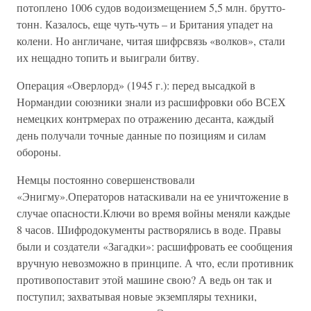
потоплено 1006 судов водоизмещением 5,5 млн. брутто-
тонн. Казалось, еще чуть-чуть – и Британия упадет на
колени. Но англичане, читая шифрсвязь «волков», стали
их нещадно топить и выиграли битву.
Операция «Оверлорд» (1945 г.): перед высадкой в
Нормандии союзники знали из расшифровки обо ВСЕХ
немецких контрмерах по отражению десанта, каждый
день получали точные данные по позициям и силам
обороны.
Немцы постоянно совершенствовали
«Энигму».Операторов натаскивали на ее уничтожение в
случае опасности.Ключи во время войны меняли каждые
8 часов. Шифродокументы растворялись в воде. Правы
были и создатели «Загадки»: расшифровать ее сообщения
вручную невозможно в принципе. А что, если противник
противопоставит этой машине свою? А ведь он так и
поступил; захватывая новые экземпляры техники,