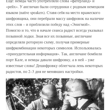
Еще: немцы часто употребляли слова «фатерланд» и
«рейх». У англичан были сотрудники с родным немецким
языком (native speakers). Ставя себя на место вражеского
шифровщика, они перебрали массу шифровок на наличие
этих слов – и приблизили победу над «Энигмой».
Помогло и то, что в начале сеанса радист всегда указывал
позывной лодки. Зная все их позывные, англичане
определяли роторную схему, получая примерные
шифркомбинации некоторых символов. Использовалась
«принудительная информация». Так, англичане бомбили
порт Кале, и немцы давали шифровку, а в ней – уже
известные слова! Дешифровку облегчала лень некоторых
радистов, по 2–3 дня не менявших настройки.