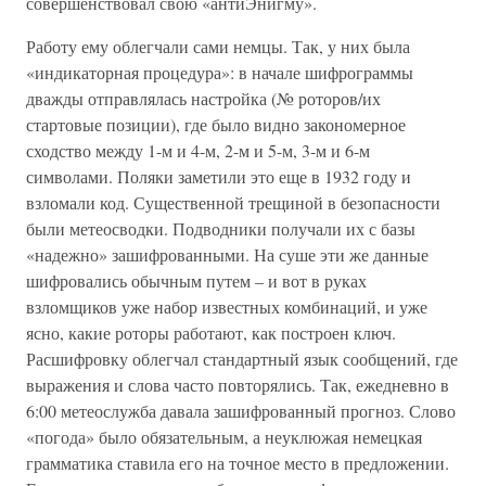
совершенствовал свою «антиЭнигму».
Работу ему облегчали сами немцы. Так, у них была
«индикаторная процедура»: в начале шифрограммы
дважды отправлялась настройка (№ роторов/их
стартовые позиции), где было видно закономерное
сходство между 1-м и 4-м, 2-м и 5-м, 3-м и 6-м
символами. Поляки заметили это еще в 1932 году и
взломали код. Существенной трещиной в безопасности
были метеосводки. Подводники получали их с базы
«надежно» зашифрованными. На суше эти же данные
шифровались обычным путем – и вот в руках
взломщиков уже набор известных комбинаций, и уже
ясно, какие роторы работают, как построен ключ.
Расшифровку облегчал стандартный язык сообщений, где
выражения и слова часто повторялись. Так, ежедневно в
6:00 метеослужба давала зашифрованный прогноз. Слово
«погода» было обязательным, а неуклюжая немецкая
грамматика ставила его на точное место в предложении.