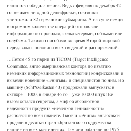
нацистов победила не она. Ведь с февраля по декабрь 42-
го, не имея ни одной дешифровки, союзники
уничтожили 82 германские субмарины. А на суше немцы
в огромном количестве операций отправляли
информацию по проводам, фельдъегерями, собаками или
голубями. Такими способами во время Второй мировой
передавалась половина всех сведений и распоряжений.
…Летом 45-го парни из TICOM (Target Intelligence
Committee, англо-американская контора по изъятию
немецких информационных технологий) конфисковали и
вывезли новейшие «Энигмы» и специалистов по ним. Но
машину (Schl?sselkasten 43) продолжали выпускать: в
октябре – 1000, в январе 46-го – уже 10 000 штук! Ее
взлом остался секретом, а миф об абсолютной
надежности продукта «немецкой гениальности»
расползся по всей планете. Тысячи «Энигм» англосаксы
продали в десятки стран «Британского содружества
наций» на всех континентах. Там они работали до 1975