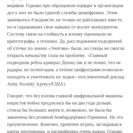
моряков. Однако при образцовом порядке в организации
дел у них не было единой службы дешифровки. Этим
занималось 6 ведомств, не только не работавших вместе,
но и скрывавших свои навыки от коллег-конкурентов.
Систему связи на стойкость к взлому оценивали не
криптографы, а техники. Да, расследования подозрений
об утечке по линии «Энигмы» были, но спецы не смогли
открыть начальству глаза на проблему. «Главный
подводник рейха адмирал Дениц так и не понял, что не
радары, не пеленгация, а чтение шифрограмм позволило
находить и уничтожать их лодки» (послевоенный доклад
Army Security Agency/США).
Говорят, что без взлома главной шифровальной машины
нацистов война продлилась бы на два года дольше,
стоила бы больших жертв и, возможно, не была бы
закончена без атомной бомбардировки Германии. Но это
преувеличение. Конечно, приятнее играть, заглядывая в
карты противника, и расшифровка очень важна. Однако