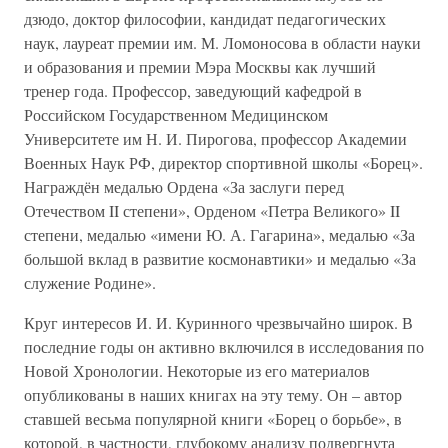
дзюдо, доктор философии, кандидат педагогических
наук, лауреат премии им. М. Ломоносова в области науки
и образования и премии Мэра Москвы как лучший
тренер года. Профессор, заведующий кафедрой в
Российском Государственном Медицинском
Университете им Н. И. Пирогова, профессор Академии
Военных Наук РФ, директор спортивной школы «Борец».
Награждён медалью Ордена «За заслуги перед
Отечеством II степени», Орденом «Петра Великого» II
степени, медалью «имени Ю. А. Гагарина», медалью «За
большой вклад в развитие космонавтики» и медалью «За
служение Родине».
Круг интересов И. И. Куринного чрезвычайно широк. В
последние годы он активно включился в исследования по
Новой Хронологии. Некоторые из его материалов
опубликованы в наших книгах на эту тему. Он – автор
ставшей весьма популярной книги «Борец о борьбе», в
которой, в частности, глубокому анализу подвергнута