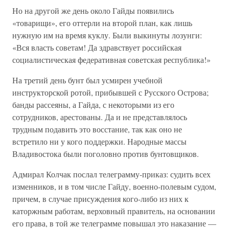
Но на другой же день около Гайды появились
«товарищи», его оттерли на второй план, как лишь
нужную им на время куклу. Были выкинуты лозунги:
«Вся власть советам! Да здравствует российская
социалистическая федеративная советская республика!»
На третий день бунт был усмирен учебной
инструкторской ротой, прибывшей с Русского Острова;
банды рассеяны, а Гайда, с некоторыми из его
сотрудников, арестованы. Да и не представлялось
трудным подавить это восстание, так как оно не
встретило ни у кого поддержки. Народные массы
Владивостока были поголовно против бунтовщиков.
Адмирал Колчак послал телеграмму-приказ: судить всех
изменников, и в том числе Гайду, военно-полевым судом,
причем, в случае присуждения кого-либо из них к
каторжным работам, верховный правитель, на основании
его права, в той же телеграмме повышал это наказание —