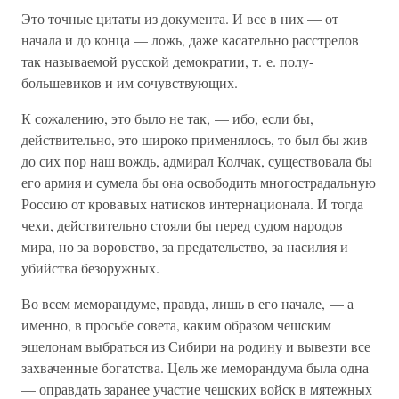
Это точные цитаты из документа. И все в них — от
начала и до конца — ложь, даже касательно расстрелов
так называемой русской демократии, т. е. полу-
большевиков и им сочувствующих.
К сожалению, это было не так, — ибо, если бы,
действительно, это широко применялось, то был бы жив
до сих пор наш вождь, адмирал Колчак, существовала бы
его армия и сумела бы она освободить многострадальную
Россию от кровавых натисков интернационала. И тогда
чехи, действительно стояли бы перед судом народов
мира, но за воровство, за предательство, за насилия и
убийства безоружных.
Во всем меморандуме, правда, лишь в его начале, — а
именно, в просьбе совета, каким образом чешским
эшелонам выбраться из Сибири на родину и вывезти все
захваченные богатства. Цель же меморандума была одна
— оправдать заранее участие чешских войск в мятежных