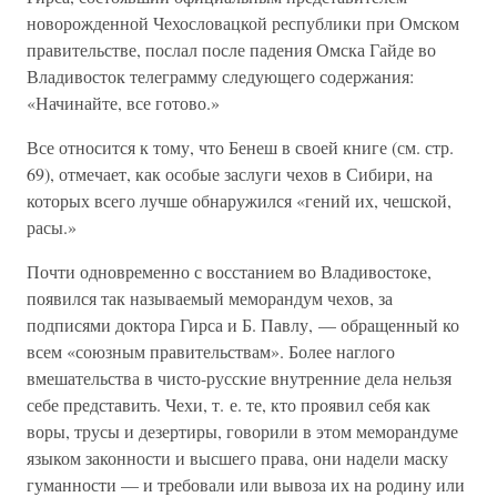
новорожденной Чехословацкой республики при Омском
правительстве, послал после падения Омска Гайде во
Владивосток телеграмму следующего содержания:
«Начинайте, все готово.»
Все относится к тому, что Бенеш в своей книге (см. стр.
69), отмечает, как особые заслуги чехов в Сибири, на
которых всего лучше обнаружился «гений их, чешской,
расы.»
Почти одновременно с восстанием во Владивостоке,
появился так называемый меморандум чехов, за
подписями доктора Гирса и Б. Павлу, — обращенный ко
всем «союзным правительствам». Более наглого
вмешательства в чисто-русские внутренние дела нельзя
себе представить. Чехи, т. е. те, кто проявил себя как
воры, трусы и дезертиры, говорили в этом меморандуме
языком законности и высшего права, они надели маску
гуманности — и требовали или вывоза их на родину или