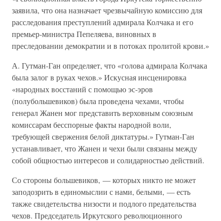
заявила, что она назначает чрезвычайную комиссию для
расследования преступлений адмирала Колчака и его
премьер-министра Пепеляева, виновных в
преследовании демократии и в потоках пролитой крови.»
А. Гутман-Ган определяет, что «голова адмирала Колчака
была залог в руках чехов.» Искусная инсценировка
«народных восстаний с помощью эс-эров
(полубольшевиков) была проведена чехами, чтобы
генерал Жанен мог представить верховным союзным
комиссарам бесспорные факты народной воли,
требующей свержения белой диктатуры.» Гутман-Ган
устанавливает, что Жанен и чехи были связаны между
собой общностью интересов и солидарностью действий.
Со стороны большевиков, — которых никто не может
заподозрить в единомыслии с нами, белыми, — есть
также свидетельства низости и подлого предательства
чехов. Председатель Иркутского революционного