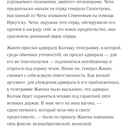
угрожаемого положения, занятого легионерами. Чехи
предательски напали на отряд генерала Скипетрова,
высланный из Читы атаманом Семеновым на помощь
Иркутску. Чехи, окружив этот отряд, обезоружили его;
причем в награду себе за это новое предательство, они
присвоили денежный ящик отряда.
Жанен прислал адмиралу Колчаку телеграмму, в которой,
среди обычных учтивостей, он просил адмирала — для
его же благополучия — подчиниться неизбежному и
отдаться под охрану чехов. Иначе он, генерал Жанен,
снимает с себя всякую ответственность. Как веский
аргумент, для убеждения адмирала и его приближенных,
в телеграмме Жанена было высказано, что адмирал
Колчак будет охраняться чехами под гарантией пяти
великих держав. В знак чего на окна вагона, —
единственного, который чехи ему и свите
предоставили, — были по приказу Жанена навешаны
пять флагов: великобританский, японский,