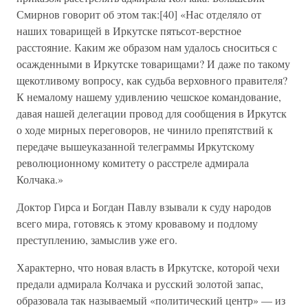
Смирнов говорит об этом так:[40] «Нас отделяло от
наших товарищей в Иркутске пятьсот-верстное
расстояние. Каким же образом нам удалось сноситься с
осажденными в Иркутске товарищами? И даже по такому
щекотливому вопросу, как судьба верховного правителя?
К немалому нашему удивлению чешское командование,
давая нашей делегации провод для сообщения в Иркутск
о ходе мирных переговоров, не чинило препятствий к
передаче вышеуказанной телеграммы Иркутскому
революционному комитету о расстреле адмирала
Колчака.»
Доктор Гирса и Богдан Павлу взывали к суду народов
всего мира, готовясь к этому кровавому и подлому
преступлению, замыслив уже его.
Характерно, что новая власть в Иркутске, которой чехи
предали адмирала Колчака и русский золотой запас,
образовала так называемый «политический центр» — из