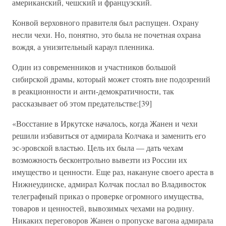
американский, чешский и французский.
Конвой верховного правителя был распущен. Охрану
несли чехи. Но, понятно, это была не почетная охрана
вождя, а унизительный караул пленника.
Один из современников и участников большой
сибирской драмы, который может стоять вне подозрений
в реакционности и анти-демократичности, так
рассказывает об этом предательстве:[39]
«Восстание в Иркутске началось, когда Жанен и чехи
решили избавиться от адмирала Колчака и заменить его
эс-эровской властью. Цель их была — дать чехам
возможность бесконтрольно вывезти из России их
имущество и ценности. Еще раз, накануне своего ареста в
Нижнеудинске, адмирал Колчак послал во Владивосток
телеграфный приказ о проверке огромного имущества,
товаров и ценностей, вывозимых чехами на родину.
Никаких переговоров Жанен о пропуске вагона адмирала