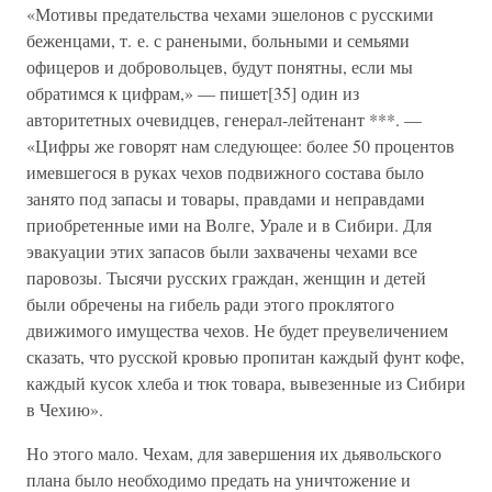
«Мотивы предательства чехами эшелонов с русскими
беженцами, т. е. с ранеными, больными и семьями
офицеров и добровольцев, будут понятны, если мы
обратимся к цифрам,» — пишет[35] один из
авторитетных очевидцев, генерал-лейтенант ***. —
«Цифры же говорят нам следующее: более 50 процентов
имевшегося в руках чехов подвижного состава было
занято под запасы и товары, правдами и неправдами
приобретенные ими на Волге, Урале и в Сибири. Для
эвакуации этих запасов были захвачены чехами все
паровозы. Тысячи русских граждан, женщин и детей
были обречены на гибель ради этого проклятого
движимого имущества чехов. Не будет преувеличением
сказать, что русской кровью пропитан каждый фунт кофе,
каждый кусок хлеба и тюк товара, вывезенные из Сибири
в Чехию».
Но этого мало. Чехам, для завершения их дьявольского
плана было необходимо предать на уничтожение и