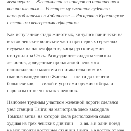
легионерам — Жестокости легионеров по отношению к
военно-пленным — Расстрел музыкантов судетско-
немецкой капеллы в Хабаровске — Расправа в Красноярске
с пленными венгерскими офицерами
Как испуганное стадо животных, кинулись панически на
восток чешские воинские части при первых серьезных
неудачах на нашем фронте, когда русские армии
отступили за Омск. Разнузданные солдаты чешских
легионов, доведенные пропагандой чешского
национального комитета и потакательством их
главнокомандующего Жанена — почти до степени
большевиков, — силой и угрозами оружия отбирали
паровозы от не-чешских эшелонов.
Наиболее трудным участком железной дороги сделался
узел станции Тайга; на магистраль здесь выходила
Томская ветка, на которой была расположена самая
худшая из трех чешских дивизий — 2-ая. Ни один поезд
не мог пройти восточнее станции Тайга. На восток от нее