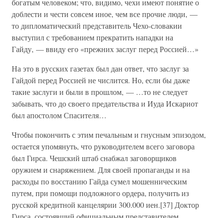
богатым человеком; что, видимо, чехи имеют понятие о
доблести и чести совсем иное, чем все прочие люди, —
то дипломатический представитель Чехо-словакии
выступил с требованием прекратить нападки на
Гайду, — ввиду его «прежних заслуг перед Россией…»
На это в русских газетах был дан ответ, что заслуг за
Гайдой перед Россией не числится. Но, если бы даже
такие заслуги и были в прошлом, — …то не следует
забывать, что до своего предательства и Иуда Искариот
был апостолом Спасителя…
Чтобы покончить с этим печальным и гнусным эпизодом,
остается упомянуть, что руководителем всего заговора
был Гирса. Чешский штаб снабжал заговорщиков
оружием и снаряжением. Для своей пропаганды и на
расходы по восстанию Гайда сумел мошенническим
путем, при помощи подложного ордера, получить из
русской кредитной канцелярии 300.000 иен.[37] Доктор
Гирса, состоявший официальным представителем