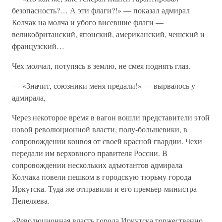
безопасность?… А эти флаги?!» — показал адмирал
Колчак на молча и убого висевшие флаги —
великобританский, японский, американский, чешский и
французский…
Чех молчал, потупясь в землю, не смея поднять глаз.
— «Значит, союзники меня предали!» — вырвалось у
адмирала,
Через некоторое время в вагон вошли представители этой
новой революционной власти, полу-большевики, в
сопровождении конвоя от своей красной гвардии. Чехи
передали им верховного правителя России. В
сопровождении нескольких адъютантов адмирала
Колчака повели пешком в городскую тюрьму города
Иркутска. Туда же отправили и его премьер-министра
Пепеляева.
«Революционная власть города Иркутска торжественно