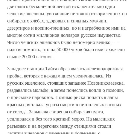
двигались бесконечной лентой исключительно одни
чешские эшелоны, увозившие не только откормленных на
сибирских хлебах, здоровых и сильных мужчин,
дезертиров и военно-пленных, но и награбленное ими на
многие сотни миллионов долларов русское имущество.
Число чешских эшелонов было непомерно велико, —
надо вспомнить, что на 50.000 чехов было ими захвачено
свыше 20.000 вагонов.
Западнее станции Тайга образовалась железнодорожная
пробка, которая с каждым днем увеличивалась. Из
русских эшелонов, стоявших западнее Новониколаевска,
раздавались мольбы, а затем понеслись вопли о помощи,
о присылке паровозов. Помимо риска попасть в лапы
красных, вставала угроза смерти в нетопленых вагонах
от голода. Завывала свирепая сибирская пурга,
усиливался и без того крепкий мороз. На маленьких
разъездах и на перегонах между станциями стояли
десятки эшелонов с ранеными и больными, с