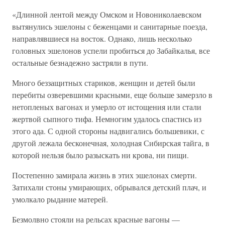
«Длинной лентой между Омском и Новониколаевском
вытянулись эшелоны с беженцами и санитарные поезда,
направлявшиеся на восток. Однако, лишь несколько
головных эшелонов успели пробиться до Забайкалья, все
остальные безнадежно застряли в пути.
Много беззащитных стариков, женщин и детей были
перебиты озверевшими красными, еще больше замерзло в
нетопленых вагонах и умерло от истощения или стали
жертвой сыпного тифа. Немногим удалось спастись из
этого ада. С одной стороны надвигались большевики, с
другой лежала бесконечная, холодная Сибирская тайга, в
которой нельзя было разыскать ни крова, ни пищи.
Постепенно замирала жизнь в этих эшелонах смерти.
Затихали стоны умирающих, обрывался детский плач, и
умолкало рыдание матерей.
Безмолвно стояли на рельсах красные вагоны —