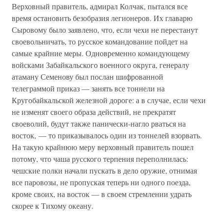
Верховный правитель, адмирал Колчак, пытался все
время остановить безобразия легионеров. Их главарю
Сыровому было заявлено, что, если чехи не перестанут
своевольничать, то русское командование пойдет на
самые крайние меры. Одновременно командующему
войсками Забайкальского военного округа, генералу
атаману Семенову был послан шифрованной
телеграммой приказ — занять все тоннели на
Кругобайкальской железной дороге: а в случае, если чехи
не изменят своего образа действий, не прекратят
своеволий, будут также панически-нагло рваться на
восток, — то приказывалось один из тоннелей взорвать.
На такую крайнюю меру верховный правитель пошел
потому, что чаша русского терпения переполнилась:
чешские полки начали пускать в дело оружие, отнимая
все паровозы, не пропуская теперь ни одного поезда,
кроме своих, на восток — в своем стремлении удрать
скорее к Тихому океану.