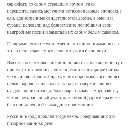
саркофаги со своим страшным грузом, тихо
перешептывались могучими ветвями вековые сибирские
ели, единственные свидетели этой драмы, а вьюги и
бураны напевали над безвременно погибшими свои
надгробные песни и заметали их своим белым саваном.
Главными, если не единственными виновниками всего
этого непередаваемого словами ужаса были чехи.
Вместо того, чтобы спокойно оставаться на своем посту и
пропустить эшелоны с беженцами и санитарные поезда,
чехи силою стали отбирать у них паровозы, согнали все
целые паровозы на свои участки, и задерживали все,
следовавшие на запад. Благодаря такому самоуправству
чехов, весь западный участок железной дороги сразу же
был поставлен в безвыходное положение.»
Русский народ проклял тогда чехов, совершавших это
позорное каиново дело.