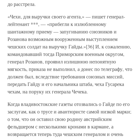
до расстрела.
«Чехи, для выручки своего агента,» — пишет генерал-
лейтенант ***, — «прибегли к излюбленному
шантажному приему — запугиванию союзников и
Розанова возможным вооруженным выступлением
чешских солдат на выручку Гайды.»[36] И, к сожалению,
командовавший тогда Приморским военным округом,
генерал Розанов, проявил излишнюю непонятную
мягкость, приказа не выполнил, а донес по телеграфу, что
должен был, вследствие требования союзных миссий,
передать Гайду и его начальника штаба, чеха Гусарека
чехам, на поруку их генерала Чечека.
Когда владивостокские газеты отозвались о Гайде по его
заслугам, как о трусе и авантюристе самой низкой марки;
о том, что он оставил свою родину австрийским
фельдшером с несколькими кронами в кармане, а
возвращается теперь туда чешским генералом и очень