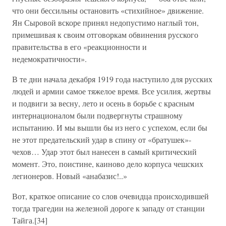
что они бессильны остановить «стихийное» движение.
Ян Сыровой вскоре принял недопустимо наглый тон,
примешивая к своим отговоркам обвинения русского
правительства в его «реакционности и
недемократичности».
В те дни начала декабря 1919 года наступило для русских
людей и армии самое тяжелое время. Все усилия, жертвы
и подвиги за весну, лето и осень в борьбе с красным
интернационалом были подвергнуты страшному
испытанию. И мы вышли бы из него с успехом, если бы
не этот предательский удар в спину от «братушек»-
чехов… Удар этот был нанесен в самый критический
момент. Это, поистине, каиново дело корпуса чешских
легионеров. Новый «анабазис!..»
Вот, краткое описание со слов очевидца происходившей
тогда трагедии на железной дороге к западу от станции
Тайга.[34]