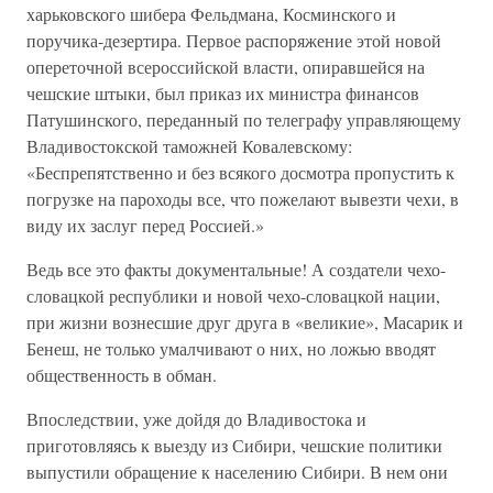
харьковского шибера Фельдмана, Косминского и
поручика-дезертира. Первое распоряжение этой новой
опереточной всероссийской власти, опиравшейся на
чешские штыки, был приказ их министра финансов
Патушинского, переданный по телеграфу управляющему
Владивостокской таможней Ковалевскому:
«Беспрепятственно и без всякого досмотра пропустить к
погрузке на пароходы все, что пожелают вывезти чехи, в
виду их заслуг перед Россией.»
Ведь все это факты документальные! А создатели чехо-
словацкой республики и новой чехо-словацкой нации,
при жизни вознесшие друг друга в «великие», Масарик и
Бенеш, не только умалчивают о них, но ложью вводят
общественность в обман.
Впоследствии, уже дойдя до Владивостока и
приготовляясь к выезду из Сибири, чешские политики
выпустили обращение к населению Сибири. В нем они