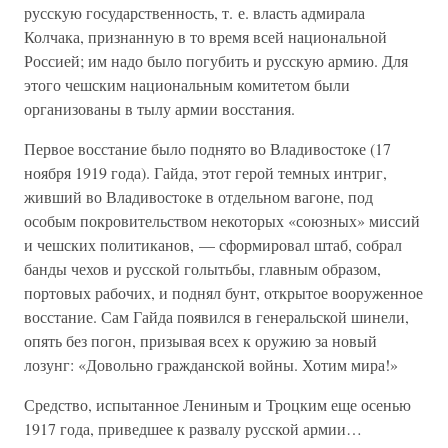
русскую государственность, т. е. власть адмирала
Колчака, признанную в то время всей национальной
Россией; им надо было погубить и русскую армию. Для
этого чешским национальным комитетом были
организованы в тылу армии восстания.
Первое восстание было поднято во Владивостоке (17
ноября 1919 года). Гайда, этот герой темных интриг,
живший во Владивостоке в отдельном вагоне, под
особым покровительством некоторых «союзных» миссий
и чешских политиканов, — сформировал штаб, собрал
банды чехов и русской голытьбы, главным образом,
портовых рабочих, и поднял бунт, открытое вооруженное
восстание. Сам Гайда появился в генеральской шинели,
опять без погон, призывая всех к оружию за новый
лозунг: «Довольно гражданской войны. Хотим мира!»
Средство, испытанное Лениным и Троцким еще осенью
1917 года, приведшее к развалу русской армии…