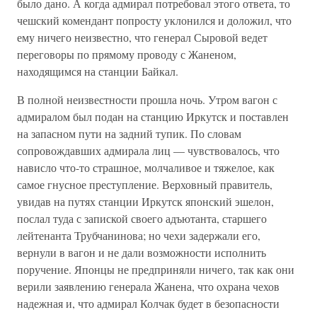
было дано. А когда адмирал потребовал этого ответа, то
чешский комендант попросту уклонился и доложил, что
ему ничего неизвестно, что генерал Сыровой ведет
переговоры по прямому проводу с Жаненом,
находящимся на станции Байкал.
В полной неизвестности прошла ночь. Утром вагон с
адмиралом был подан на станцию Иркутск и поставлен
на запасном пути на задний тупик. По словам
сопровождавших адмирала лиц — чувствовалось, что
нависло что-то страшное, молчаливое и тяжелое, как
самое гнусное преступление. Верховный правитель,
увидав на путях станции Иркутск японский эшелон,
послал туда с запиской своего адъютанта, старшего
лейтенанта Трубчанинова; но чехи задержали его,
вернули в вагон и не дали возможности исполнить
поручение. Японцы не предприняли ничего, так как они
верили заявлению генерала Жанена, что охрана чехов
надежная и, что адмирал Колчак будет в безопасности