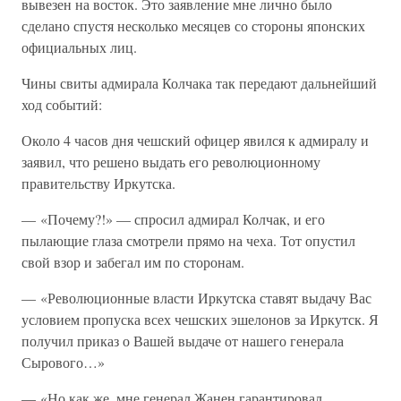
вывезен на восток. Это заявление мне лично было
сделано спустя несколько месяцев со стороны японских
официальных лиц.
Чины свиты адмирала Колчака так передают дальнейший
ход событий:
Около 4 часов дня чешский офицер явился к адмиралу и
заявил, что решено выдать его революционному
правительству Иркутска.
— «Почему?!» — спросил адмирал Колчак, и его
пылающие глаза смотрели прямо на чеха. Тот опустил
свой взор и забегал им по сторонам.
— «Революционные власти Иркутска ставят выдачу Вас
условием пропуска всех чешских эшелонов за Иркутск. Я
получил приказ о Вашей выдаче от нашего генерала
Сырового…»
— «Но как же, мне генерал Жанен гарантировал