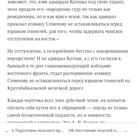
заявляют, что, взяв адмирала Колчака под свою охрану,
чехи предали его «народному суду не только как
реакционера, но и как врага чехов, так как адмирал
приказал атаману Семенову не останавливаться перед
взрывом тоннелей, для того, чтобы задержать чешское
отступление на восток.»
Не отступление, а позорнейшее бегство с наворованным
имуществом! И не адмирал Колчак, а с его согласия я,
бывший в те дни главнокомандующий войсками
восточного фронта, отдал распоряжение атаману
Семенову не останавливаться перед взрывом тоннелей на
Кругобайкальской железной дороге.
Каждая черточка всех этих действий чехов, их попыток
обелить себя путем нот и обращений — перлы не только
самой беззастенчивой подлости, но и наивности,
граничащей с глупостью. Это А. В. Колчак-то
реакционер! Да если отчего он и погиб, отчего рухнуло и
←
→
V. Подготовка чешского предательства (Ноябрь 1918 — Ноябрь 1919) Сибирь — Моральный развал чешских легионов — Злоупотребление русским железнодорожным транспортом — Занятие чехами в тылу больших городов — Рост среди чехов скверных болезней — Особое значение Сибирской железной дороги — Чехи занимают е
VIII. Наслоения чешской лжи Две книги чешских политиков — Восхваление Бенешем «анабазиса» и «гения чешской расы» — Признание его о характере темной работы на Парижской конференции — Самолюбование Масарика — Курьезы — Его «любовь» к России — В 1915 г. Масарик монархист для Богемии и русофил — Его мем
возглавляемое им русское отечественное дело, — так это,