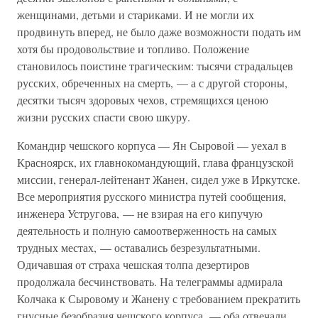
женщинами, детьми и стариками. И не могли их
продвинуть вперед, не было даже возможности подать им
хотя бы продовольствие и топливо. Положение
становилось поистине трагическим: тысячи страдальцев
русских, обреченных на смерть, — а с другой стороны,
десятки тысяч здоровых чехов, стремящихся ценою
жизни русских спасти свою шкуру.
Командир чешского корпуса — Ян Сыровой — уехал в
Красноярск, их главнокомандующий, глава французской
миссии, генерал-лейтенант Жанен, сидел уже в Иркутске.
Все мероприятия русского министра путей сообщения,
инженера Устругова, — не взирая на его кипучую
деятельность и полную самоотверженность на самых
трудных местах, — оставались безрезультатными.
Одичавшая от страха чешская толпа дезертиров
продолжала бесчинствовать. На телеграммы адмирала
Колчака к Сыровому и Жанену с требованием прекратить
гнусные безобразия чешского корпуса, — оба отвечали,