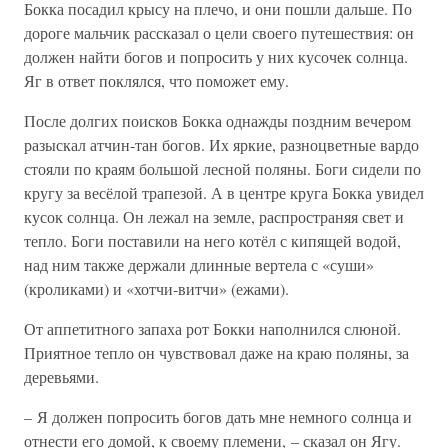
Бокка посадил крысу на плечо, и они пошли дальше. По
дороге мальчик рассказал о цели своего путешествия: он
должен найти богов и попросить у них кусочек солнца.
Яг в ответ поклялся, что поможет ему.
После долгих поисков Бокка однажды поздним вечером
разыскал атчин-тан богов. Их яркие, разноцветные вардо
стояли по краям большой лесной поляны. Боги сидели по
кругу за весёлой трапезой. А в центре круга Бокка увидел
кусок солнца. Он лежал на земле, распространяя свет и
тепло. Боги поставили на него котёл с кипящей водой,
над ним также держали длинные вертела с «суши»
(кроликами) и «хотчи-витчи» (ежами).
От аппетитного запаха рот Бокки наполнился слюной.
Приятное тепло он чувствовал даже на краю поляны, за
деревьями.
– Я должен попросить богов дать мне немного солнца и
отнести его домой, к своему племени, – сказал он Ягу.