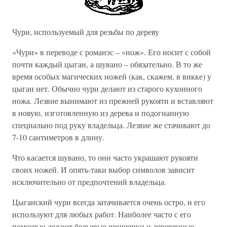
Чури, используемый для резьбы по дереву
«Чури» в переводе с романэс – «нож». Его носит с собой
почти каждый цыган, а шувано – обязательно. В то же
время особых магических ножей (как, скажем, в викке) у
цыган нет. Обычно чури делают из старого кухонного
ножа. Лезвие вынимают из прежней рукояти и вставляют
в новую, изготовленную из дерева и подогнанную
специально под руку владельца. Лезвие же стачивают до
7-10 сантиметров в длину.
Что касается шувано, то они часто украшают рукояти
своих ножей. И опять-таки выбор символов зависит
исключительно от предпочтений владельца.
Цыганский чури всегда затачивается очень остро, и его
используют для любых работ. Наиболее часто с его
помощью делают бельевые прищепки и деревянные