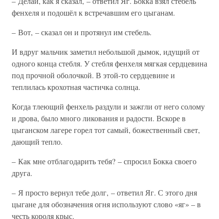
– Делай, как я сказал, – ответил Яг. Бокка взял стебель
фенхеля и подошёл к встречавшим его цыганам.
– Вот, – сказал он и протянул им стебель.
И вдруг мальчик заметил небольшой дымок, идущий от
одного конца стебля. У стебля фенхеля мягкая сердцевина
под прочной оболочкой. В этой-то сердцевине и
теплилась крохотная частичка солнца.
Когда тлеющий фенхель раздули и зажгли от него солому
и дрова, было много ликования и радости. Вскоре в
цыганском лагере горел тот самый, божественный свет,
дающий тепло.
– Как мне отблагодарить тебя? – спросил Бокка своего
друга.
– Я просто вернул тебе долг, – ответил Яг. С этого дня
цыгане для обозначения огня используют слово «яг» – в
честь короля крыс.