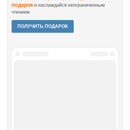
подарок
и наслаждайся неограниченным
чтением
ПОЛУЧИТЬ ПОДАРОК
Читайте также
Глава XLVI Инструменты и
приспособления для сечения
Глава XLVI Инструменты и приспособления для сечения
Весьма важный вопрос о том, какой именно инструмент
является самым подходящим и наиболее целесообразным
для телесных наказаний, в течение долгого времени