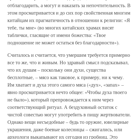
отблагодарить, а могут и наказать за непочтительность. В
этом просматривается и до сих пор свойственная многим
китайцам их прагматичность в отношении к религии: «Я
тебе, ты мне» (во многих китайских храмах висят
таблички, гласящие от имени божества: «Твое
подношение не может остаться без благодарности»).
Считалось и считается, что умершим требуется примерно
все то же, что и живым. Но здравый смысл подсказывал,
что их душам – поскольку они духи, существа
бесплотные, – мясо как таковое, к примеру, ни к чему.
Им хватает и духа этого самого мяса («дух», «запах» –
явно просматривается нечто общее: «Чтобы духа твоего
не было»), который препровождается к ним через
соответствующий ритуал. А бездуховный остаток с
чистой совестью могут употребить в пищу жертвователи.
Однако вещи несъедобные – будь то оружие, ювелирные
украшения, даже боевые колесницы – сжигались, или
археологи выкапывают их сегодня из гробниц. Это