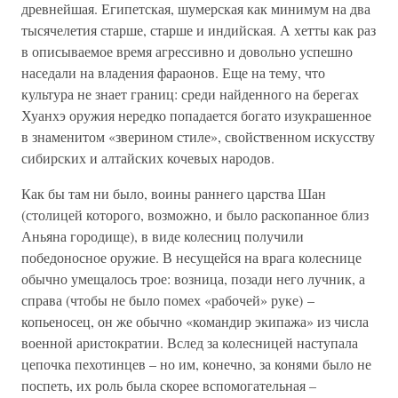
древнейшая. Египетская, шумерская как минимум на два
тысячелетия старше, старше и индийская. А хетты как раз
в описываемое время агрессивно и довольно успешно
наседали на владения фараонов. Еще на тему, что
культура не знает границ: среди найденного на берегах
Хуанхэ оружия нередко попадается богато изукрашенное
в знаменитом «зверином стиле», свойственном искусству
сибирских и алтайских кочевых народов.
Как бы там ни было, воины раннего царства Шан
(столицей которого, возможно, и было раскопанное близ
Аньяна городище), в виде колесниц получили
победоносное оружие. В несущейся на врага колеснице
обычно умещалось трое: возница, позади него лучник, а
справа (чтобы не было помех «рабочей» руке) –
копьеносец, он же обычно «командир экипажа» из числа
военной аристократии. Вслед за колесницей наступала
цепочка пехотинцев – но им, конечно, за конями было не
поспеть, их роль была скорее вспомогательная –