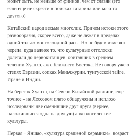
может быть, не меньше от финнов, чем от славян (это
если еще не скрести в поисках татарина или кого-то
другого).
Китайский народ весьма многолик. Причем истоки этого
разнообразия, скорее всего, даже не лежат в пределах
одной только монголоидной расы. Но не будем измерять
черепа: куда важнее то, что культурные отголоски
долетали до первокитайцев, обитавших в среднем
течении Хуанхэ, аж с Ближнего Востока. Не говоря уже о
степях Евразии, сопках Маньчжурии, тунгусской тайге,
Иране и Индии.
На берегах Хуанхэ, на Северо-Китайской равнине, еще
точнее – на Лессовом плато обнаружены и неплохо
исследованы две сменившие друг друга (вернее,
наложившиеся одна на другую) археологические
культуры.
Первая – Яншао, «культура крашеной керамики», возраст