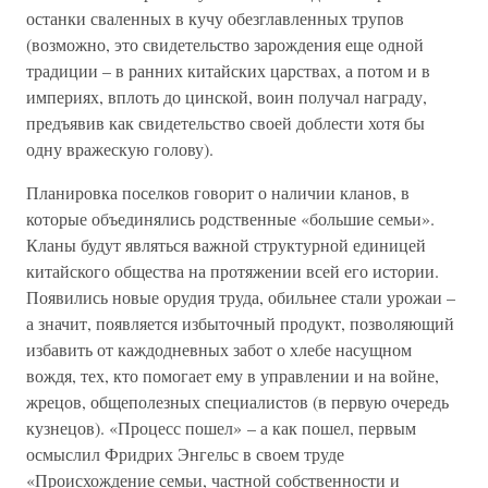
останки сваленных в кучу обезглавленных трупов
(возможно, это свидетельство зарождения еще одной
традиции – в ранних китайских царствах, а потом и в
империях, вплоть до цинской, воин получал награду,
предъявив как свидетельство своей доблести хотя бы
одну вражескую голову).
Планировка поселков говорит о наличии кланов, в
которые объединялись родственные «большие семьи».
Кланы будут являться важной структурной единицей
китайского общества на протяжении всей его истории.
Появились новые орудия труда, обильнее стали урожаи –
а значит, появляется избыточный продукт, позволяющий
избавить от каждодневных забот о хлебе насущном
вождя, тех, кто помогает ему в управлении и на войне,
жрецов, общеполезных специалистов (в первую очередь
кузнецов). «Процесс пошел» – а как пошел, первым
осмыслил Фридрих Энгельс в своем труде
«Происхождение семьи, частной собственности и