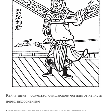
Кайлу-шэнь – божество, очищающее могилы от нечисти
перед захоронением
При раскопках был обнаружен целый архив из