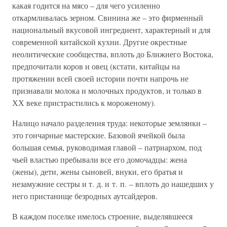
какая годится на мясо – для чего усиленно
откармливалась зерном. Свинина же – это фирменный
национальный вкусовой ингредиент, характерный и для
современной китайской кухни. Другие окрестные
неолитические сообщества, вплоть до Ближнего Востока,
предпочитали коров и овец (кстати, китайцы на
протяжении всей своей истории почти напрочь не
признавали молока и молочных продуктов, и только в
ХХ веке пристрастились к мороженому).
Налицо начало разделения труда: некоторые землянки –
это гончарные мастерские. Базовой ячейкой была
большая семья, руководимая главой – патриархом, под
чьей властью пребывали все его домочадцы: жена
(жены), дети, жены сыновей, внуки, его братья и
незамужние сестры и т. д. и т. п. – вплоть до нашедших у
него пристанище безродных аутсайдеров.
В каждом поселке имелось строение, выделявшееся