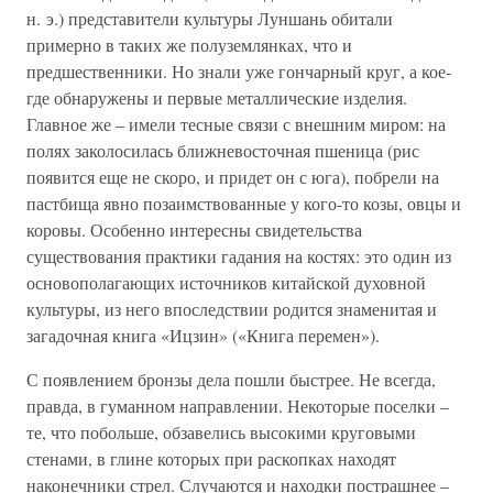
н. э.) представители культуры Луншань обитали
примерно в таких же полуземлянках, что и
предшественники. Но знали уже гончарный круг, а кое-
где обнаружены и первые металлические изделия.
Главное же – имели тесные связи с внешним миром: на
полях заколосилась ближневосточная пшеница (рис
появится еще не скоро, и придет он с юга), побрели на
пастбища явно позаимствованные у кого-то козы, овцы и
коровы. Особенно интересны свидетельства
существования практики гадания на костях: это один из
основополагающих источников китайской духовной
культуры, из него впоследствии родится знаменитая и
загадочная книга «Ицзин» («Книга перемен»).
С появлением бронзы дела пошли быстрее. Не всегда,
правда, в гуманном направлении. Некоторые поселки –
те, что побольше, обзавелись высокими круговыми
стенами, в глине которых при раскопках находят
наконечники стрел. Случаются и находки пострашнее –