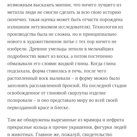
возможным высказать мнение, что ничего лучшего из
металла люди не смогли сделать за всю свою историю
(конечно, такая оценка может быть отчасти порождена
излишним энтузиазмом исследователя). Технология их
производства была не сложна, но и принципиально
нового в художественном литье с тех пор ничего не
изобрели. Древние умельцы лепили в мельчайших
подробностях макет из воска, а потом постепенно
обмазывали его слоями жидкой глины. Когда глина
подсыхала, форма ставилась в печь, после чего
растопленный воск выливали – и форму можно было
заполнять расплавленной бронзой. На последней стадии
освобожденное от глиняной скорлупы изделие
полировали – и оно представало миру во всей своей
первозданной красе и блеске.
Там же обнаружены вырезанные из мрамора и нефрита
прекрасные кольца и прочие украшения, фигурки людей
и животных. Главное же, пожалуй, свидетельство