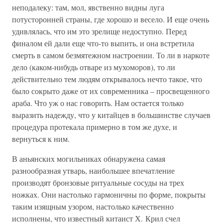
неподалеку: там, мол, явственно видны луга
потусторонней страны, где хорошо и весело. И еще очень
удивлялась, что им это зрелище недоступно. Перед
финалом ей дали еще что-то выпить, и она встретила
смерть в самом безмятежном настроении. То ли в наркоте
дело (каком-нибудь отваре из мухоморов), то ли
действительно тем людям открывалось нечто такое, что
было сокрыто даже от их современника – просвещенного
араба. Что уж о нас говорить. Нам остается только
выразить надежду, что у китайцев в большинстве случаев
процедура протекала примерно в том же духе, и
вернуться к ним.
В аньянских могильниках обнаружена самая
разнообразная утварь, наибольшее впечатление
производят бронзовые ритуальные сосуды на трех
ножках. Они настолько гармоничны по форме, покрыты
таким изящным узором, настолько качественно
исполнены, что известный китаист Х. Крил счел