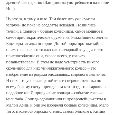
древнейшее царство Шан (иногда употребляется название
Инь).
Ну что ж, к тому и шло. Тем более что уже сумели
запрячь (но пока не оседлать) лошадей. Появились
телеги, а главное – боевые колесницы, самое мощное и
самое аристократическое оружие на ближайшие столетия.
Еще одна загадка истории. До той поры протокитайцы
применяли колесо только как гончарный круг, да и это
приспособление они, скорее всего, у кого-то
позаимствовали. В этом не надо усматривать ничего
сколь-либо для них уничижительного: колесо – это
изобретение из разряда эпохальных, мирового значения.
Из тех, что успевали разойтись из первоисточника по
всему белому свету, прежде чем кто-то где-то озарялся на
подобное же. И приручение лошади – событие того же
масштаба. Лошадь одомашнили индоевропейцы-хетты в
Малой Азии, и они же изобрели боевые колесницы. Мало
того: в южносибирских степях, самом близком к Китаю