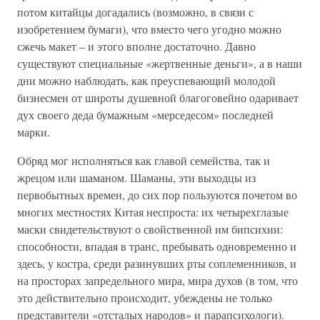
потом китайцы догадались (возможно, в связи с
изобретением бумаги), что вместо чего угодно можно
сжечь макет – и этого вполне достаточно. Давно
существуют специальные «жертвенные деньги», а в наши
дни можно наблюдать, как преуспевающий молодой
бизнесмен от широты душевной благоговейно одаривает
дух своего деда бумажным «мерседесом» последней
марки.
Обряд мог исполняться как главой семейства, так и
жрецом или шаманом. Шаманы, эти выходцы из
первобытных времен, до сих пор пользуются почетом во
многих местностях Китая неспроста: их четырехглазые
маски свидетельствуют о свойственной им бипсихии:
способности, впадая в транс, пребывать одновременно и
здесь, у костра, среди разинувших рты соплеменников, и
на просторах запредельного мира, мира духов (в том, что
это действительно происходит, убеждены не только
представители «отсталых народов» и парапсихологи).