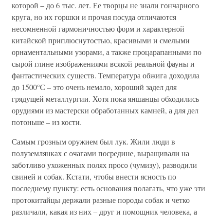
которой – до 6 тыс. лет. Ее творцы не знали гончарного
круга, но их горшки и прочая посуда отличаются
несомненной гармоничностью форм и характерной
китайской приплюснутостью, красивыми и смелыми
орнаментальными узорами, а также процарапанными по
сырой глине изображениями всякой реальной фауны и
фантастических существ. Температура обжига доходила
до 1500°С – это очень немало, хороший задел для
грядущей металлургии. Хотя пока яншанцы обходились
орудиями из мастерски обработанных камней, а для дел
потоньше – из кости.
Самым грозным оружием был лук. Жили люди в
полуземлянках с очагами посредине, выращивали на
заботливо ухоженных полях просо (чумизу), разводили
свиней и собак. Кстати, чтобы внести ясность по
последнему пункту: есть основания полагать, что уже эти
протокитайцы держали разные породы собак и четко
различали, какая из них – друг и помощник человека, а