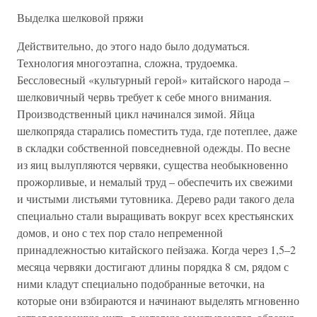
Выделка шелковой пряжи
Действительно, до этого надо было додуматься.
Технология многоэтапна, сложна, трудоемка.
Бессловесный «культурный герой» китайского народа –
шелковичный червь требует к себе много внимания.
Производственный цикл начинался зимой. Яйца
шелкопряда старались поместить туда, где потеплее, даже
в складки собственной повседневной одежды. По весне
из яиц вылупляются червяки, существа необыкновенно
прожорливые, и немалый труд – обеспечить их свежими
и чистыми листьями тутовника. Дерево ради такого дела
специально стали выращивать вокруг всех крестьянских
домов, и оно с тех пор стало непременной
принадлежностью китайского пейзажа. Когда через 1,5–2
месяца червяки достигают длины порядка 8 см, рядом с
ними кладут специально подобранные веточки, на
которые они взбираются и начинают выделять мгновенно