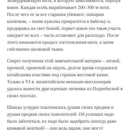
затвердевающую нить, в которую заматываются, образуя
кокон. Каждая особь вырабатывает 200–300 м нити.
После чего ее за все старания убивают, ошпарив
кипятком, – иначе куколка превратится в бабочку и,
продираясь на свет божий, порвет кокон (но такая участь
ожидает не всех – часть оставляют для расплода). После
этого начинается процесс изготовления нити, а затем
собственно шелковой ткани.
Секрет получения этой замечательной материи – легкой,
прочной, приятной на ощупь, долгое время сохранялся
китайскими властями под страхом жестокой казни.
Только в VI в. византийским монахам-миссионерам
удалось вынести драгоценные личинки из Поднебесной в
своих посохах.
Шанцы усердно поклонялись душам своих предков и
душам предков своих повелителей. Об усопших надо
было заботиться, их надо было задобрить (иногда даже
кровавой жертвой) – они ведь рядом, они могут