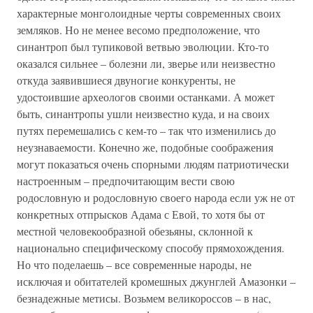
характерные монголоидные черты современных своих
земляков. Но не менее весомо предположение, что
синантроп был тупиковой ветвью эволюции. Кто-то
оказался сильнее – болезни ли, зверье или неизвестно
откуда заявившиеся двуногие конкуренты, не
удостоившие археологов своими останками. А может
быть, синантропы ушли неизвестно куда, и на своих
путях перемешались с кем-то – так что изменились до
неузнаваемости. Конечно же, подобные соображения
могут показаться очень спорными людям патриотически
настроенным – предпочитающим вести свою
родословную и родословную своего народа если уж не от
конкретных отпрысков Адама с Евой, то хотя бы от
местной человекообразной обезьяны, склонной к
национально специфическому способу прямохождения.
Но что поделаешь – все современные народы, не
исключая и обитателей кромешных джунглей Амазонки –
безнадежные метисы. Возьмем великороссов – в нас,