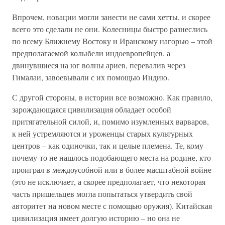
Впрочем, новации могли занести не сами хетты, и скорее
всего это сделали не они. Колесницы быстро разнеслись
по всему Ближнему Востоку и Иранскому нагорью – этой
предполагаемой колыбели индоевропейцев, а
двинувшиеся на юг волны ариев, перевалив через
Гималаи, завоевывали с их помощью Индию.
С другой стороны, в истории все возможно. Как правило,
зарождающаяся цивилизация обладает особой
притягательной силой, и, помимо изумленных варваров,
к ней устремляются и уроженцы старых культурных
центров – как одиночки, так и целые племена. Те, кому
почему-то не нашлось подобающего места на родине, кто
проиграл в междоусобной или в более масштабной войне
(это не исключает, а скорее предполагает, что некоторая
часть пришельцев могла попытаться утвердить свой
авторитет на новом месте с помощью оружия). Китайская
цивилизация имеет долгую историю – но она не