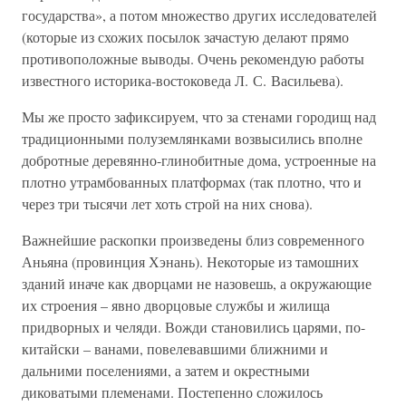
государства», а потом множество других исследователей
(которые из схожих посылок зачастую делают прямо
противоположные выводы. Очень рекомендую работы
известного историка-востоковеда Л. С. Васильева).
Мы же просто зафиксируем, что за стенами городищ над
традиционными полуземлянками возвысились вполне
добротные деревянно-глинобитные дома, устроенные на
плотно утрамбованных платформах (так плотно, что и
через три тысячи лет хоть строй на них снова).
Важнейшие раскопки произведены близ современного
Аньяна (провинция Хэнань). Некоторые из тамошних
зданий иначе как дворцами не назовешь, а окружающие
их строения – явно дворцовые службы и жилища
придворных и челяди. Вожди становились царями, по-
китайски – ванами, повелевавшими ближними и
дальними поселениями, а затем и окрестными
диковатыми племенами. Постепенно сложилось