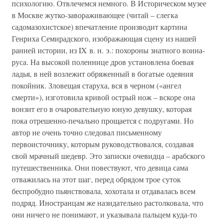
психологию. Отвлечемся немного. В Историческом музее
в Москве жутко-завораживающее (читай – слегка
садомазохистское) впечатление производит картина
Генриха Семирадского, изображающая сцену из нашей
ранней истории, из IX в. н. э.: похороны знатного воина-
руса. На высокой поленнице дров установлена боевая
ладья, в ней возлежит обряженный в богатые одеяния
покойник. Зловещая старуха, вся в черном («ангел
смерти»), изготовила кривой острый нож – вскоре она
вонзит его в очаровательную юную девушку, которая
пока отрешенно-печально прощается с подругами. Но
автор не очень точно следовал письменному
первоисточнику, которым руководствовался, создавая
свой мрачный шедевр. Это записки очевидца – арабского
путешественника. Они повествуют, что девица сама
отважилась на этот шаг, перед обрядом трое суток
беспробудно пьянствовала, хохотала и отдавалась всем
подряд. Иностранцам же назидательно растолковала, что
они ничего не понимают, и указывала пальцем куда-то