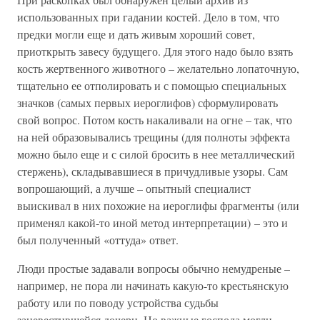
использованных при гадании костей. Дело в том, что
предки могли еще и дать живым хороший совет,
приоткрыть завесу будущего. Для этого надо было взять
кость жертвенного животного – желательно лопаточную,
тщательно ее отполировать и с помощью специальных
значков (самых первых иероглифов) сформулировать
свой вопрос. Потом кость накаливали на огне – так, что
на ней образовывались трещины (для полноты эффекта
можно было еще и с силой бросить в нее металлический
стержень), складывавшиеся в причудливые узоры. Сам
вопрошающий, а лучше – опытный специалист
выискивал в них похожие на иероглифы фрагменты (или
применял какой-то иной метод интерпретации) – это и
был полученный «оттуда» ответ.
Люди простые задавали вопросы обычно немудреные –
например, не пора ли начинать какую-то крестьянскую
работу или по поводу устройства судьбы
заневестившейся дочери. Но важные господа могли