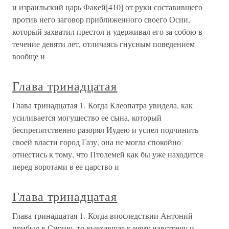
и израильский царь Факей[410] от руки составившего
против него заговор приближенного своего Осии,
который захватил престол и удерживал его за собою в
течение девяти лет, отличаясь гнусным поведением
вообще и
Глава тринадцатая
Глава тринадцатая 1. Когда Клеопатра увидела, как
усиливается могущество ее сына, который
беспрепятственно разорял Иудею и успел подчинить
своей власти город Газу, она не могла спокойно
отнестись к тому, что Птолемей как бы уже находится
перед воротами в ее царство и
Глава тринадцатая
Глава тринадцатая 1. Когда впоследствии Антоний
прибыл в Сирию, то выехавшая к нему навстречу и