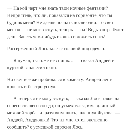
— На кой черт мне знать твои ночные фантазии?
Неприятель, что ли, показался на горизонте, что ты
будишь меня? Не даешь поспать после бани. То свет
мешал — не мог заснуть, теперь — ты! Ведь завтра будет
день. Завесь чем-нибудь окошко и ложись спать!
Рассерженный Лось залез с головой под одеяло.
— Я думал, ты тоже не спишь… — сказал Андрей и
курткой занавесил окно.
Но свет все же пробивался в комнату. Андрей лег в
кровать и быстро уснул.
— А теперь я не могу заснуть, — сказал Лось, глядя на
своего спящего соседа; он усмехнулся, взял длинный
меховой торбаз и, размахнувшись, шлепнул Жукова. —
Андрей, Андрюшка! Что ты мне хотел экстренно
сообщить? с усмешкой спросил Лось.