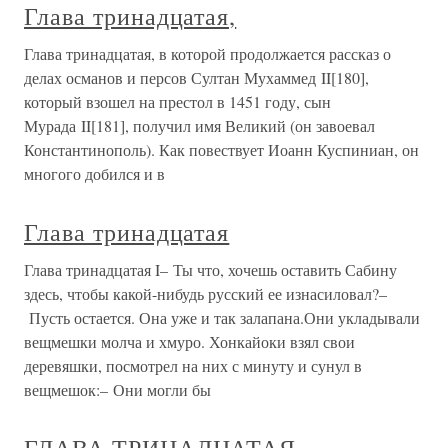
Глава тринадцатая,
Глава тринадцатая, в которой продолжается рассказ о
делах османов и персов Султан Мухаммед II[180],
который взошел на престол в 1451 году, сын
Мурада II[181], получил имя Великий (он завоевал
Константинополь). Как повествует Иоанн Куспиниан, он
многого добился и в
Глава тринадцатая
Глава тринадцатая I– Ты что, хочешь оставить Сабину
здесь, чтобы какой-нибудь русский ее изнасиловал?–
Пусть остается. Она уже и так залапана.Они укладывали
вещмешки молча и хмуро. Хонкайоки взял свои
деревяшки, посмотрел на них с минуту и сунул в
вещмешок:– Они могли бы