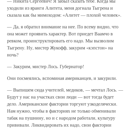
— Никита Сергеевич! Я забыл сказать тебе. Когда мы
уходили из яранги Алитета, меня догнала Тыгрена и
сказала как бы мимоходом: «Алитет — плохой человек».
— Да, я обратил внимание на нее. По всему видно, что
она может проявить характер. Вот приедет Ваамчо в
ревком, проинструктировать его надо. Мы вызволим
Тыгрену. Ну, мистер Жукофф, закурим «кэпстон» на
ночь?
— Закурим, мистер Лось. Губернатор!
Они посмеялись, вспоминая американцев, и закурили.
— Выпишем сюда учителей, медиков, — мечтал Лось. —
Будут у нас на участках свои люди — вот тогда будет
дело. Американские фактории торгуют узкоделячески.
Нам нужно, чтобы в факториях не только обменивали
табак на пушнину, но и с народом работали, культуру
прививали. Ликвидировать их надо, свои фактории