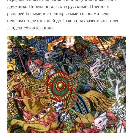
дружины. Победа осталась за русскими. Пленных
рыцарей босыми и с непокрытыми головами вели
пешком подле их коней до Пскова, захваченных в плен
ландскнехтов казнили.