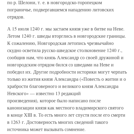
по р. Шелони, т. е. в новгородско-торопецком
пограничье, подвергавшемся нападению литовских
отрядов.
А 15 июля 1240 г. мы застаем князя уже в битве на Неве.
Летом 1240 г. шведы вторглись в новгородские границы.
К сожалению, Новгородская летопись чрезвычайно
скудно осветила русско-шведское столкновение 1240 г.,
сообщив нам, что князь Александр со своей дружиной и
новгородским отрядом бился со шведами на Неве и
победил их. Другие подробности историки могут черпать
только из жития князя Александра («Повесть о житии и о
храбрости благоверного и великого князя Александра
Невского» — известно 13 редакций
произведения), которое было написано после
канонизации князя как местного владимирского святого
в конце XIII в. То есть много лет спустя после его смерти
в 1263 г. Достоверность многих сведений такого
источника может вызывать сомнение.