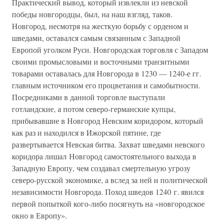
Практический вывод, который извлекли из невской
победы новгородцы, был, на наш взгляд, таков.
Новгород, несмотря на жесткую борьбу с орденом и
шведами, оставался самым связанным с Западной
Европой уголком Руси. Новгородская торговля с Западом
своими промысловыми и восточными транзитными
товарами оставалась для Новгорода в 1230 — 1240-е гг.
главным источником его процветания и самобытности.
Посредниками в данной торговле выступали
готландские, а потом северо-германские купцы,
прибывавшие в Новгород Невским коридором, который
как раз и находился в Ижорской пятине, где
развертывается Невская битва. Захват шведами невского
коридора лишал Новгород самостоятельного выхода в
Западную Европу, чем создавал смертельную угрозу
северо-русской экономике, а вслед за ней и политической
независимости Новгорода. Поход шведов 1240 г. явился
первой попыткой кого-либо посягнуть на «новгородское
окно в Европу».