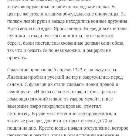
тяжеловооруженные пешие новгородские полки. В
центре же стояли владимиро-суздальские ополченцы. За
полком левой руки в засаде находились конные дружины
Александра и Андрея Ярославичей. Впереди всех встали
лучники, а сзади русского воинства, возле крутого
берега, были поставлены скованные цепями сани обоза,
так что и бежать было невозможно, и рыцарям не
проехать.
Сражение произошло 5 апреля 1242 г. на льду озера.
Ливонцы пробили русский центр и закружились перед
санями. С флангов их стали сжимать полки правой и
левой руки. «И была сеча жестокая, и стоял треск от
ломающихся копий и звон от ударов мечей», и все
замерзшее озеро покрылось кровью, отметил
летописец. В ряде мест весенний лед проломился, и
тяжелые рыцари, доспехи которых весели до 70 кг,
пошли на дно. Крестоносцы начали отступление, которое
переросло в бегство, когда в бой вступили княжеские