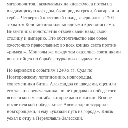
митрополитов, назначаемых на киевскую, а потом на
владимирскую кафедры, были родом греки, болгары или
сербы. Четвертый крестовый поход завершился в 1204 г.
захватом Константинополя западными крестоносцами.
Византийцы полстолетия отвоевывали назад свою
столицу и империю. Это обстоятельство еще более
ожесточило православных во всех концах света против
«римлян». Монголы же между тем оказались союзниками
византийцев по борьбе с турками-сельджуками.
Но вернемся к событиям 1240-х гг. Судя по
Новгородскому летописанию, новгородцы,
современники битвы Александра со шведами, оценили
его талант военачальника, но не придавали победе того
вселенского масштаба, которое дано в житии. Вскоре
после невской победы князь Александр повздорил с
новгородцами, и ему «указали путь из города». Князь
уехал к отцу в Переяславль-Залесский.