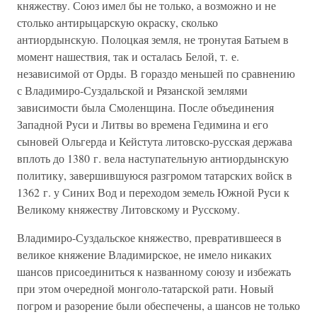
княжеству. Союз имел бы не только, а возможно и не
столько антирыцарскую окраску, сколько
антиордынскую. Полоцкая земля, не тронутая Батыем в
момент нашествия, так и осталась Белой, т. е.
независимой от Орды. В гораздо меньшей по сравнению
с Владимиро-Суздальской и Рязанской землями
зависимости была Смоленщина. После объединения
Западной Руси и Литвы во времена Гедимина и его
сыновей Ольгерда и Кейстута литовско-русская держава
вплоть до 1380 г. вела наступательную антиордынскую
политику, завершившуюся разгромом татарских войск в
1362 г. у Синих Вод и переходом земель Южной Руси к
Великому княжеству Литовскому и Русскому.
Владимиро-Суздальское княжество, превратившееся в
великое княжение Владимирское, не имело никаких
шансов присоединиться к названному союзу и избежать
при этом очередной монголо-татарской рати. Новый
погром и разорение были обеспечены, а шансов не только