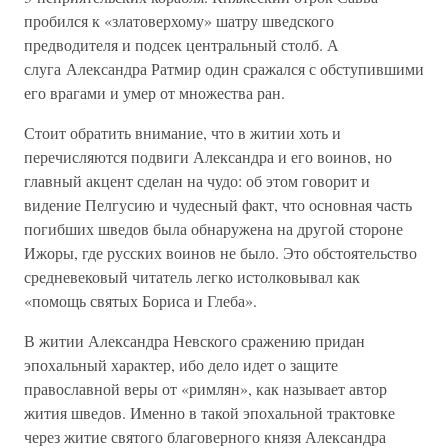
пробился к «златоверхому» шатру шведского
предводителя и подсек центральный столб. А
слуга Александра Ратмир один сражался с обступившими
его врагами и умер от множества ран.
Стоит обратить внимание, что в житии хоть и
перечисляются подвиги Александра и его воинов, но
главный акцент сделан на чудо: об этом говорит и
видение Пелгусию и чудесный факт, что основная часть
погибших шведов была обнаружена на другой стороне
Ижоры, где русских воинов не было. Это обстоятельство
средневековый читатель легко истолковывал как
«помощь святых Бориса и Глеба».
В житии Александра Невского сражению придан
эпохальный характер, ибо дело идет о защите
православной веры от «римлян», как называет автор
жития шведов. Именно в такой эпохальной трактовке
через житие святого благоверного князя Александра