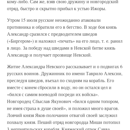
кому-либо. Сам же, взяв свою дружину и новгородский
отряд, быстро и скрытно прибыл к устью Ижоры.
Утром 15 июля русские неожиданно атаковали
противника и обратили его в бегство. В ходе боя князь
Александр сразился с предводителем шведов
(«Биргером») и наложил «печать» на его лицо, т. е. ранил
в лицо. За победу над шведами в Невской битве князь
Александр и получает прозвище Невский.
Житие Александра Невского рассказывает и о подвигах 6
русских воинов. Дружинник по имени Таврило Алексии,
преследуя шведов, въехал по сходням на корабль. Его
вместе с конем сбросили в воду, но он остался цел и
«бился с самим воеводой посреди их войска».
Новгородец Сбыслав Якунович «бился одним топором,
не имея страха в душе своей», и положил много врагов.
Ловчий князя Яков-полочанин отвагой своей заслужил
похвалу князя. Пеший отряд новгородца Миши потопил
3 неприятельских корабля. Княжеский отрок Савва