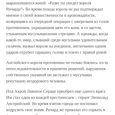
шарахнувшихся коней: «Разве ты увидел короля
Ричарда?» Во время похода король не раз подтверждал
мнение о своей воинственности и кровожадности,
возвращаясь из очередной операции с ожерельем из голов
противников, украшавшим шею его коня, и со щитом,
утыканным мусульманскими стрелами. А однажды, когда
какой-то эмир, слывший среди мусульман удивительным
силачом, вызвал короля на поединок, англичанин одним
ударом отрубил сарацину голову и плечо с правой рукой.
Английского короля противники не только боялись: из-за
непоследовательности в принятии решений, нарушения
собственных указаний он заслужил у мусульман
репутацию нездорового человека.
Под Акрой Львиное Сердце приобрел еще одного врага.
Им стал один из вождей крестоносцев – герцог Леопольд
Австрийский. Во время взятия города он поспешил
водрузить свое знамя. Ричард же приказал его сорвать и