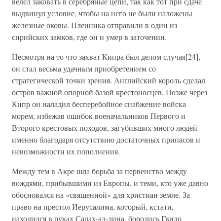
велел заковать в серебряные цепи, так как тот при сдаче
выдвинул условие, чтобы на него не были наложены
железные оковы. Пленника отправили в один из
сирийских замков, где он и умер в заточении.
Несмотря на то что захват Кипра был делом случая[24],
он стал весьма удачным приобретением со
стратегической точки зрения. Английский король сделал
остров важной опорной базой крестоносцев. Позже через
Кипр он наладил бесперебойное снабжение войска
морем, избежав ошибок военачальников Первого и
Второго крестовых походов, загубивших много людей
именно благодаря отсутствию достаточных припасов и
невозможности их пополнения.
Между тем в Акре шла борьба за первенство между
вождями, прибывшими из Европы, и теми, кто уже давно
обосновался на «священной» для христиан земле. За
право на престол Иерусалима, который, кстати,
находился в руках Салах-ад-дина, боролись Гвидо