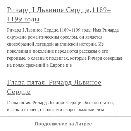
Ричард I Львиное Сердце,1189–
1199 годы
Ричард I Львиное Сердце,1189–1199 годы Имя Ричарда
окружено романтическим ореолом, он является
своеобразной легендой английской истории. Из
поколения в поколение передаются рассказы о его
героизме, о славных подвигах, которые Ричард совершал
на полях сражений в Европе и в
Глава пятая. Ричард Львиное
Сердце
Глава пятая. Ричард Львиное Сердце «Был он статен,
высок и строен, с волосами скорее рыжими, чем
желтыми, прямыми ногами и мягкими движениями рук.
Руки были длинными, и это давало ему преимущество
Продолжение на Литрес
перед соперниками во владении мечом. Длинные же