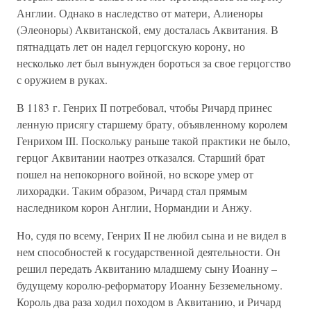
Англии. Однако в наследство от матери, Алиеноры
(Элеоноры) Аквитанской, ему досталась Аквитания. В
пятнадцать лет он надел герцогскую корону, но
несколько лет был вынужден бороться за свое герцогство
с оружием в руках.
В 1183 г. Генрих II потребовал, чтобы Ричард принес
ленную присягу старшему брату, объявленному королем
Генрихом III. Поскольку раньше такой практики не было,
герцог Аквитании наотрез отказался. Старший брат
пошел на непокорного войной, но вскоре умер от
лихорадки. Таким образом, Ричард стал прямым
наследником корон Англии, Нормандии и Анжу.
Но, судя по всему, Генрих II не любил сына и не видел в
нем способностей к государственной деятельности. Он
решил передать Аквитанию младшему сыну Иоанну –
будущему королю-реформатору Иоанну Безземельному.
Король два раза ходил походом в Аквитанию, и Ричард