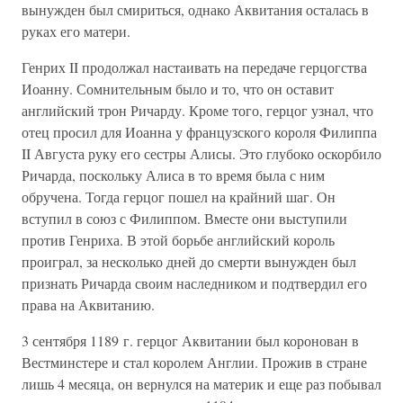
вынужден был смириться, однако Аквитания осталась в
руках его матери.
Генрих II продолжал настаивать на передаче герцогства
Иоанну. Сомнительным было и то, что он оставит
английский трон Ричарду. Кроме того, герцог узнал, что
отец просил для Иоанна у французского короля Филиппа
II Августа руку его сестры Алисы. Это глубоко оскорбило
Ричарда, поскольку Алиса в то время была с ним
обручена. Тогда герцог пошел на крайний шаг. Он
вступил в союз с Филиппом. Вместе они выступили
против Генриха. В этой борьбе английский король
проиграл, за несколько дней до смерти вынужден был
признать Ричарда своим наследником и подтвердил его
права на Аквитанию.
3 сентября 1189 г. герцог Аквитании был коронован в
Вестминстере и стал королем Англии. Прожив в стране
лишь 4 месяца, он вернулся на материк и еще раз побывал