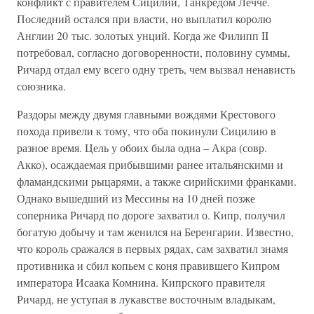
конфликт с правителем Сицилии, Танкредом Лечче.
Последний остался при власти, но выплатил королю
Англии 20 тыс. золотых унций. Когда же Филипп II
потребовал, согласно договоренности, половину суммы,
Ричард отдал ему всего одну треть, чем вызвал ненависть
союзника.
Раздоры между двумя главными вождями Крестового
похода привели к тому, что оба покинули Сицилию в
разное время. Цель у обоих была одна – Акра (совр.
Акко), осаждаемая прибывшими ранее итальянскими и
фламандскими рыцарями, а также сирийскими франками.
Однако вышедший из Мессины на 10 дней позже
соперника Ричард по дороге захватил о. Кипр, получил
богатую добычу и там женился на Беренгарии. Известно,
что король сражался в первых рядах, сам захватил знамя
противника и сбил копьем с коня правившего Кипром
императора Исаака Комнина. Кипрского правителя
Ричард, не уступая в лукавстве восточным владыкам,