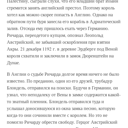
Палестину, сыграли слухи, что его младший брат Иоанн
стремится занять английский престол. Поэтому король
хотел как можно скорее попасть в Англию. Однако на
обратном пути буря занесла его корабль в Адриатический
залив. Отсюда ему пришлось ехать через Германию.
Ричарда, переодетого купцом, опознал Леопольд
Австрийский, не забывший оскорбления при взятии
Акры. 21 декабря 1192 г. в деревне Эрдберге под Веной
короля схватили и заключили в замок Дюренштейн на
Дунае.
В Англии о судьбе Ричарда долгое время ничего не было
известно. По преданию, один из его друзей, трубадур
Блондель, отправился на поиски. Будучи в Германии, он
узнал, что неподалеку от Вены в замке содержится какой-
то знатный пленник. Блондель отправился туда и
услышал доносившуюся из окна замка песню, которую
когда-то они сочинили вместе с королем. Но это не
помогло Ричарду обрести свободу. Герцог Австрийский