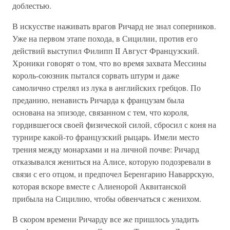
доблестью.
В искусстве наживать врагов Ричард не знал соперников.
Уже на первом этапе похода, в Сицилии, против его
действий выступил Филипп II Август Французский.
Хроники говорят о том, что во время захвата Мессины
король-союзник пытался сорвать штурм и даже
самолично стрелял из лука в английских гребцов. По
преданию, ненависть Ричарда к французам была
основана на эпизоде, связанном с тем, что короля,
гордившегося своей физической силой, сбросил с коня на
турнире какой-то французский рыцарь. Имели место
трения между монархами и на личной почве: Ричард
отказывался жениться на Алисе, которую подозревали в
связи с его отцом, и предпочел Беренгарию Наваррскую,
которая вскоре вместе с Алиенорой Аквитанской
прибыла на Сицилию, чтобы обвенчаться с женихом.
В скором времени Ричарду все же пришлось уладить