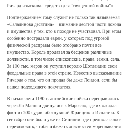
Ричард изыскивал средства для “священной войны”».
Подтверждением тому служит не только так называемая
«Саладинова десятина» – взимание десятой части дохода
и имущества у тех, кто в походе не участвовал. При этом
особенно пострадали евреи, у которых под угрозой
физической расправы было отобрано почти все
имущество. Король продавал за бесценок различные
должности, в том числе епископские, права, замки, села.
За 100 тыс. марок он уступил королю Шотландии свои
феодальные права в этой стране. Известно высказывание
Ричарда о том, что он продал бы даже Лондон, если бы
нашел подходящего покупателя.
В начале лета 1190 г. английские войска переправились
через Ла-Манш и двинулись к Марселю, где их ожидал
флот из 200 судов, обогнувший Францию и Испанию. К
сентябрю они были уже на Сицилии, где предполагалось
перезимовать, чтобы избежать опасностей мореплавания