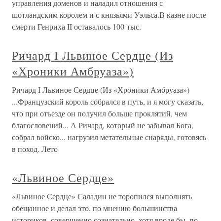
управления доменов и наладил отношения с
шотландским королем и с князьями Уэльса.В казне после
смерти Генриха II оставалось 100 тыс.
Ричард I Львиное Сердце (Из
«Хроники Амбруаза»)
Ричард I Львиное Сердце (Из «Хроники Амбруаза»)
...Французский король собрался в путь, и я могу сказать,
что при отъезде он получил больше проклятий, чем
благословений... А Ричард, который не забывал Бога,
собрал войско... нагрузил метательные снаряды, готовясь
в поход. Лето
«Львиное Сердце»
«Львиное Сердце» Саладин не торопился выполнять
обещанное и делал это, по мнению большинства
историков, совершенно сознательно, хотя вроде бы, по