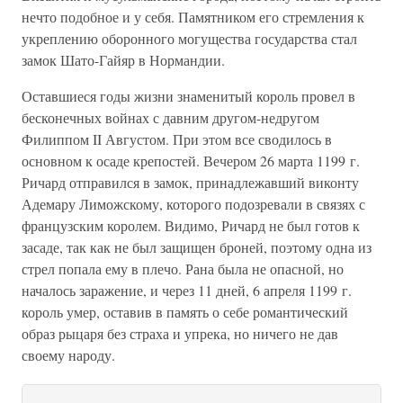
нечто подобное и у себя. Памятником его стремления к
укреплению оборонного могущества государства стал
замок Шато-Гайяр в Нормандии.
Оставшиеся годы жизни знаменитый король провел в
бесконечных войнах с давним другом-недругом
Филиппом II Августом. При этом все сводилось в
основном к осаде крепостей. Вечером 26 марта 1199 г.
Ричард отправился в замок, принадлежавший виконту
Адемару Лиможскому, которого подозревали в связях с
французским королем. Видимо, Ричард не был готов к
засаде, так как не был защищен броней, поэтому одна из
стрел попала ему в плечо. Рана была не опасной, но
началось заражение, и через 11 дней, 6 апреля 1199 г.
король умер, оставив в память о себе романтический
образ рыцаря без страха и упрека, но ничего не дав
своему народу.