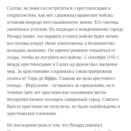
Султан, не имея сил встретиться с крестоносцами в
открытом бою, как мог сдерживал вражеское войско,
оставляя впереди него выжженную землю. Его тактика
увенчалась успехом. На подходах к вожделенному городу
Ричард понял, что кормить и поить войско будет нечем:
все посевы вокруг были уничтожены, а большинство
колодцев засыпано. Он принял решение отказаться от
осады, чтобы не погубить все войско. 2 сентября 1192 г.
между крестоносцами и Салах-ад-дином был заключен
мир. За христианами сохранялась узкая прибрежная
полоса от Тира до Яффы. Главная же цель крестового
похода – Иерусалим – оставалась за сарацинами; но в
течение трех лет христианские паломники могли
беспрепятственно посещать священный город. Святого
Креста христиане не получили, не были освобождены и
христианские пленники.
Не последнюю роль в том, что Ричард покинул