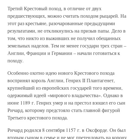
Третий Крестовый поход, в отличие от двух
предшествующих, можно считать походом рыцарей. На
этот раз крестьяне, разочарованные предыдущими
результатами, не откликнулись на призыв папы. Дело в
том, что никто из выживших не получил обещанных
земельных наделов. Тем не менее государи трех стран –
Англии, Франции и Германии – начали готовиться к
походу.
Особенно охотно идею нового Крестового похода
воспринял король Англии, Генрих II Плантагенет,
крупнейший из европейских государей того времени,
одержимый идеей «мирового владычества». Однако в
июне 1189 г. Генрих умер и на престол взошел его сын
Ричард, которому предстояло стать главной фигурой
Третьего крестового похода.
Ричард родился 8 сентября 1157 г. в Оксфорде. Он был
вторым сыном в семье и не мог претендовать на корону