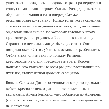
уничтожен, прежде чем передовые отряды развернутся и
смогут помочь единоверцам. Однако Ричард приказал не
обращать внимания и идти вперед. Сам же
распланировал контратаку. Только тогда, когда сарацины
совсем осмелели и подошли вплотную, был дан заранее
обусловленный сигнал, по которому готовые к этому
крестоносцы повернулись и бросились в контратаку.
Сарацины в несколько минут были рассеяны. Они
потеряли около 7 тыс. убитыми, остальные разбежались.
Отбив атаку, опять-таки по приказу Ричарда,
крестоносцы не стали преследовать врага. Король
понимал, что увлеченные боем рыцари, рассеявшись по
пустыне, станут легкой добычей сарацинов.
Больше Салах-ад-Дин не осмеливался открыто тревожить
войско крестоносцев, ограничиваясь отдельными
вылазками. Армия благополучно добралась до Аскалона
(совр. Ашкелон), здесь перезимовала, а весной двинулась
на Иерусалим.