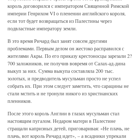
король договорился с императором Священной Римской
империи Генрихом VI о пленении английского короля,
если тот будет возвращаться из Палестины через
подвластные императору земли.
В это время Ричард был занят совсем другими
проблемами. Первым делом он жестоко расправился с
жителями Акры. По его приказу крестоносцы зарезали 2?
700 заложников, не получив вовремя от Салах-ад-дина
выкуп за них. Сумма выкупа составляла 200 тыс.
золотых, и предводитель мусульман просто не успел
собрать их. При этом следует заметить, что сарацины не
стали мстить и не тронули никого из христианских
пленников.
После этого король Англии в глазах мусульман стал
настоящим пугалом. Недаром матери в Палестине
стращали капризных детей, приговаривая: «Не плачь, не
плачь, вот король Ричард идет», – а всадники упрекали