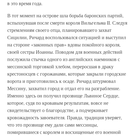
в это время года.
В тот момент на острове шла борьба баронских партий,
вспыхнувшая после смерти короля Вильгельма II. Следуя
стремлениям своего отца, планировавшего захват
Сицилии, Ричард воспользовался ситуацией и выступил
на стороне «законных прав» вдовы покойного короля,
своей сестры Иоанны. Поводом для военных действий
послужила стычка одного из английских наемников с
мессинской торговкой хлебом, переросшая в драку
крестоносцев с горожанами, которые закрыли городские
ворота и приготовились к осаде. Ричард штурмовал
Мессину, захватил город и отдал его на разграбление.
Именно здесь он получил прозвище Львиное Сердце,
которое, судя по кровавым результатам, вовсе не
свидетельствует о благородстве, а подчеркивает
кровожадность завоевателя. Правда, традиция уверяет,
что это прозвище ему дали сами мессинцы,
помирившиеся с королем и восхищенные его военной