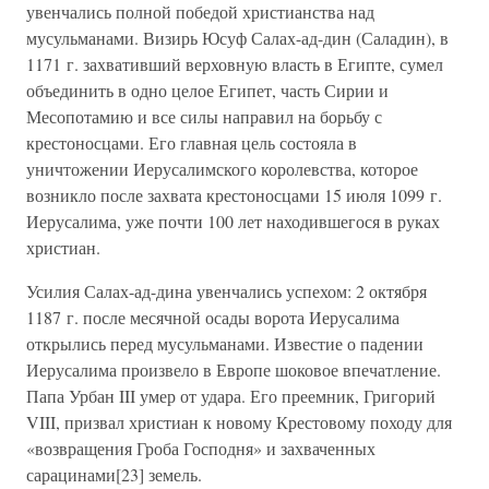
увенчались полной победой христианства над
мусульманами. Визирь Юсуф Салах-ад-дин (Саладин), в
1171 г. захвативший верховную власть в Египте, сумел
объединить в одно целое Египет, часть Сирии и
Месопотамию и все силы направил на борьбу с
крестоносцами. Его главная цель состояла в
уничтожении Иерусалимского королевства, которое
возникло после захвата крестоносцами 15 июля 1099 г.
Иерусалима, уже почти 100 лет находившегося в руках
христиан.
Усилия Салах-ад-дина увенчались успехом: 2 октября
1187 г. после месячной осады ворота Иерусалима
открылись перед мусульманами. Известие о падении
Иерусалима произвело в Европе шоковое впечатление.
Папа Урбан III умер от удара. Его преемник, Григорий
VIII, призвал христиан к новому Крестовому походу для
«возвращения Гроба Господня» и захваченных
сарацинами[23] земель.