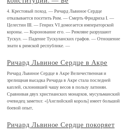
конституции. — Бе
4. Крестовый поход. — Ричард Львиное Сердце
отказывается посетить Рим. — Смерть Фридриха I. —
Целестин III. — Генрих VI домогается императорской
короны. — Коронование его. — Римляне разрушают
Тускул. — Падение Тускуланских графов. — Отношение
знати к римской республике. —
Ричард Львиное Сердце в Акре
Ричард Львиное Сердце в Акре Величественная и
зрелищная высадка Ричарда в Акре стала последней
каплей, склонившей чашу весов в пользу латинян.
Сравнивая двух христианских монархов, мусульманский
очевидец заметил: «[Английский король] имеет большой
боевой опыт,
Ричард Львиное Сердце покоряет