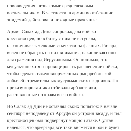
нововведения, незнакомые средневековым
военачальникам. В частности, в армии во избежание
эпидемий действовали походные прачечные.
Армия Салах-ад-Дина сопровождала войско
крестоносцев, но в битву с ним не вступала,
ограничиваясь мелкими стычками на флангах. Ричард
велел не обращать на них внимания, накапливая силы
для сражения под Иерусалимом. Он понимал, что
мусульмане хотят спровоцировать расчленение войска,
чтобы сделать тяжеловооруженных рыцарей легкой
добычей стремительных мусульманских всадников. По
приказу короля атаки отбивали арбалетчики,
расставленные по краям всего войска.
Но Салах-ад-Дин не оставлял своих попыток: в начале
сентября неподалеку от Арсуфа он устроил засаду, и тыл
крестоносцев был подвергнут мощной атаке. Султан
надеялся, что арьергард все-таки ввяжется в бой и будет