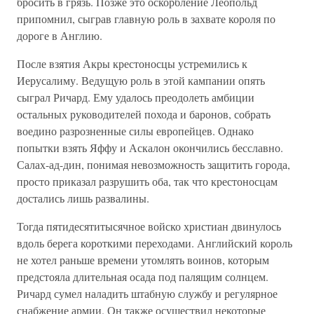
бросить в грязь. Позже это оскорбление Леопольд
припомнил, сыграв главную роль в захвате короля по
дороге в Англию.
После взятия Акры крестоносцы устремились к
Иерусалиму. Ведущую роль в этой кампании опять
сыграл Ричард. Ему удалось преодолеть амбиции
остальных руководителей похода и баронов, собрать
воедино разрозненные силы европейцев. Однако
попытки взять Яффу и Аскалон окончились бесславно.
Салах-ад-дин, понимая невозможность защитить города,
просто приказал разрушить оба, так что крестоносцам
достались лишь развалины.
Тогда пятидесятитысячное войско христиан двинулось
вдоль берега короткими переходами. Английский король
не хотел раньше времени утомлять воинов, которым
предстояла длительная осада под палящим солнцем.
Ричард сумел наладить штабную службу и регулярное
снабжение армии. Он также осуществил некоторые