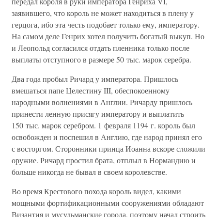
передал короля в руки императора Генриха VI,
заявившего, что король не может находиться в плену у
герцога, ибо эта честь подобает только ему, императору.
На самом деле Генрих хотел получить богатый выкуп. Но
и Леопольд согласился отдать пленника только после
выплаты отступного в размере 50 тыс. марок серебра.
Два года пробыл Ричард у императора. Пришлось
вмешаться папе Целестину III, обеспокоенному
народными волнениями в Англии. Ричарду пришлось
принести ленную присягу императору и выплатить
150 тыс. марок серебром. 1 февраля 1194 г. король был
освобожден и поспешил в Англию, где народ принял его
с восторгом. Сторонники принца Иоанна вскоре сложили
оружие. Ричард простил брата, отплыл в Нормандию и
больше никогда не бывал в своем королевстве.
Во время Крестового похода король видел, какими
мощными фортификационными сооружениями обладают
Византия и мусульманские города, поэтому начал строить