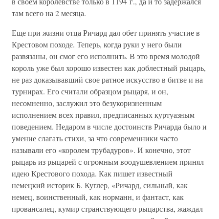
в своем королевстве только в 1194 г., да и то задержался
там всего на 2 месяца.
Еще при жизни отца Ричард дал обет принять участие в
Крестовом походе. Теперь, когда руки у него были
развязаны, он смог его исполнить. В это время молодой
король уже был хорошо известен как доблестный рыцарь,
не раз доказывавший свое ратное искусство в битве и на
турнирах. Его считали образцом рыцаря, и он,
несомненно, заслужил это безукоризненным
исполнением всех правил, предписанных куртуазным
поведением. Недаром в числе достоинств Ричарда было и
умение слагать стихи, за что современники часто
называли его «королем трубадуров». И конечно, этот
рыцарь из рыцарей с огромным воодушевлением принял
идею Крестового похода. Как пишет известный
немецкий историк Б. Куглер, «Ричард, сильный, как
немец, воинственный, как норманн, и фантаст, как
провансалец, кумир странствующего рыцарства, жаждал