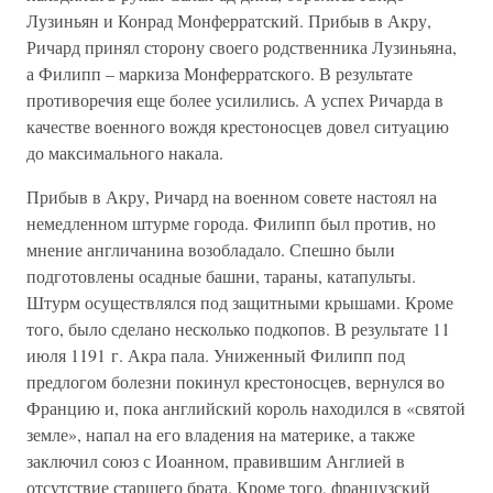
Лузиньян и Конрад Монферратский. Прибыв в Акру,
Ричард принял сторону своего родственника Лузиньяна,
а Филипп – маркиза Монферратского. В результате
противоречия еще более усилились. А успех Ричарда в
качестве военного вождя крестоносцев довел ситуацию
до максимального накала.
Прибыв в Акру, Ричард на военном совете настоял на
немедленном штурме города. Филипп был против, но
мнение англичанина возобладало. Спешно были
подготовлены осадные башни, тараны, катапульты.
Штурм осуществлялся под защитными крышами. Кроме
того, было сделано несколько подкопов. В результате 11
июля 1191 г. Акра пала. Униженный Филипп под
предлогом болезни покинул крестоносцев, вернулся во
Францию и, пока английский король находился в «святой
земле», напал на его владения на материке, а также
заключил союз с Иоанном, правившим Англией в
отсутствие старшего брата. Кроме того, французский