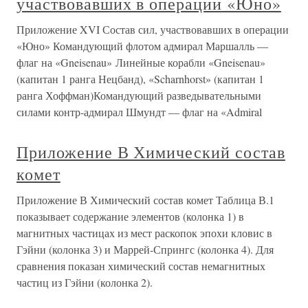
участвовавших в операции «Юно»
Приложение XVI Состав сил, участвовавших в операции
«Юно» Командующий флотом адмирал Маршалль —
флаг на «Gneisenau» Линейные корабли «Gneisenau»
(капитан 1 ранга Нецбанд), «Scharnhorst» (капитан 1
ранга Хоффман)Командующий разведывательными
силами контр-адмирал Шмундт — флаг на «Admiral
Приложение В Химический состав
комет
Приложение В Химический состав комет Таблица В.1
показывает содержание элементов (колонка 1) в
магнитных частицах из мест раскопок эпохи кловис в
Гэйни (колонка 3) и Маррей-Спрингс (колонка 4). Для
сравнения показан химический состав немагнитных
частиц из Гэйни (колонка 2).