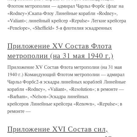
Флотом метрополии — адмирал Чарльз Форбс (флаг на
«Rodney»)Скапа-Флоу Линейные корабли «Rodney»,
«Valiant»; линейный крейсер «Repulse» Легкие крейсера
«Penelope», «Sheffield» 5-я флотилия эскадренных
Приложение XV Состав Флота
метрополии (на 31 мая 1940 г.)
Приложение XV Состав Флота метрополии (на 31 мая
1940 г.) Командующий Флотом метрополии — адмирал
Чарльз Форбс2-я эскадра линейных кораблей Линейные
корабли «Rodney», «Valiant», «Resolution»; в ремонте —
«Barham», «Nelson»Эскадра линейных
крейсеров Линейные крейсера «Renown», «Repulse»; в
ремонте —
Приложение XVI Состав сил,