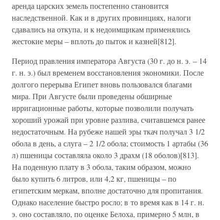
аренда царских земель постепенно становится
наследственной. Как и в других провинциях, налоги
сдавались на откупа, и к недоимщикам применялись
жестокие меры – вплоть до пыток и казней[812].
Период правления императора Августа (30 г. до н. э. – 14
г. н. э.) был временем восстановления экономики. После
долгого перерыва Египет вновь пользовался благами
мира. При Августе были проведены обширные
ирригационные работы, которые позволили получать
хороший урожай при уровне разлива, считавшемся ранее
недостаточным. На рубеже нашей эры ткач получал 3 1/2
обола в день, а слуга – 2 1/2 обола; стоимость 1 артабы (36
л) пшеницы составляла около 3 драхм (18 оболов)[813].
На поденную плату в 3 обола, таким образом, можно
было купить 6 литров, или 4,2 кг, пшеницы – по
египетским меркам, вполне достаточно для пропитания.
Однако население быстро росло; в то время как в 14 г. н.
э. оно составляло, по оценке Белоха, примерно 5 млн, в