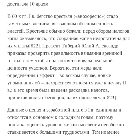
достигала 10 драхм.
В 60-х гг. I в. бегство крестьян («анохоресис») стало
заметным явлением, вызвавшим обеспокоенность
властей. Крестьяне обычно бежали перед сбором налогов,
когда оказывалось, что собранная жатва недостаточна для
их уплаты[822]. Префект Тиберий Юлий Александр
приказал проверить правильность взимания арендной
платы, с тем чтобы она соответствовала реальной
ценности участков. Вероятно, эти меры дали
определенный эффект – во всяком случае, новые
упоминания об «анахоресисе» относятся уже к началу II
в.; в это время была введена раскладка налогов,
причитавшихся с беглецов, на их односельчан[823].
Данные о ценах и заработной плате в I в. единичны и
относятся в основном к голодным годам, поэтому
попытка оценить уровень жизни населения неизбежно
сталкивается с большими трудностями. Тем не менее