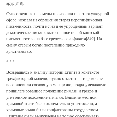
арур[848].
Существенные перемены произошли и в этнокультурной
сфере: исчезла из обращения старая иероглифическая
письменность, почти исчез и ее упрощенный вариант –
демотическое письмо, вытесненное новой коптской
письменностью на базе греческого алфавита[849]. На
смену старым богам постепенно приходило
христианство.
* * *
Возвращаясь к анализу истории Египта в контексте
трехфакторной модели, нужно отметить, что римляне
восстановили сословную монархию, подразумевавшую
привилегированное положение римлян и греков и
угнетенное положение египтян. Влияние местной
храмовой знати было окончательно уничтожено, а
храмовые земли были конфискованы государством.
Египтяне были вынуждены не только обеспечивать