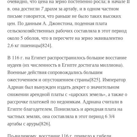
очевидно, что цена на зерно постепенно росла; в начале II
в. она достигли
7
драхм за артабу, и в одном частном
письме говорится, что раньше не было таких высоких
цен. По данным А. Джонстона, поденная плата
сельскохозяйственных рабочих составляла в этот период
около 5 оболов, что в пересчете на зерно эквивалентно
2,6 кг пшеницы[824].
В 116 г. на Египет распространилось большое восстание
иудеев (их численность в Египте достигала миллиона).
Военные действия сопровождались большим
ожесточением и опустошением страны[825]. Император
Адриан был вынужден издать декрет о значительном
снижении арендной платы с «царских земель», а также о
рассрочке платежей по недоимкам. Адриана считали в
Египте благодетелем. Понизилась и арендная плата на
частных землях, она составляла в этот период 6 3/4
артабы с аруры[826].
По-видимому, восстание 116 г. привело к гибели