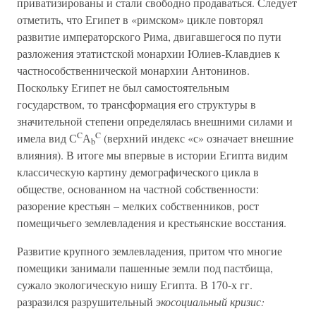
приватизированы и стали свободно продаваться. Следует
отметить, что Египет в «римском» цикле повторял
развитие императорского Рима, двигавшегося по пути
разложения этатистской монархии Юлиев-Клавдиев к
частнособственнической монархии Антонинов.
Поскольку Египет не был самостоятельным
государством, то трансформация его структуры в
значительной степени определялась внешними силами и
C
C
имела вид С
А
(верхний индекс «с» означает внешние
b
влияния). В итоге мы впервые в истории Египта видим
классическую картину демографического цикла в
обществе, основанном на частной собственности:
разорение крестьян – мелких собственников, рост
помещичьего землевладения и крестьянские восстания.
Развитие крупного землевладения, притом что многие
помещики занимали пашенные земли под пастбища,
сужало экологическую нишу Египта. В 170-х гг.
разразился разрушительный
экосоциальный кризис: