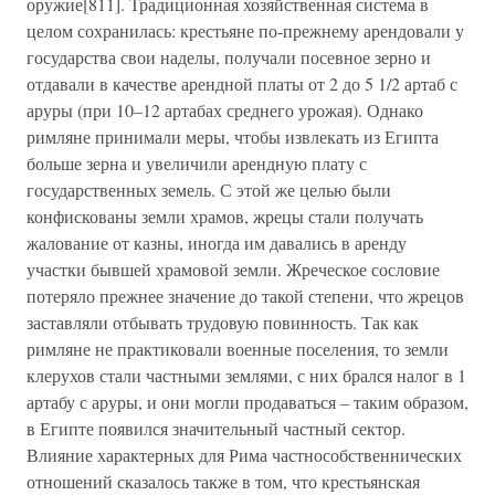
оружие[811]. Традиционная хозяйственная система в
целом сохранилась: крестьяне по-прежнему арендовали у
государства свои наделы, получали посевное зерно и
отдавали в качестве арендной платы от 2 до 5 1/2 артаб с
аруры (при 10–12 артабах среднего урожая). Однако
римляне принимали меры, чтобы извлекать из Египта
больше зерна и увеличили арендную плату с
государственных земель. С этой же целью были
конфискованы земли храмов, жрецы стали получать
жалование от казны, иногда им давались в аренду
участки бывшей храмовой земли. Жреческое сословие
потеряло прежнее значение до такой степени, что жрецов
заставляли отбывать трудовую повинность. Так как
римляне не практиковали военные поселения, то земли
клерухов стали частными землями, с них брался налог в 1
артабу с аруры, и они могли продаваться – таким образом,
в Египте появился значительный частный сектор.
Влияние характерных для Рима частнособственнических
отношений сказалось также в том, что крестьянская