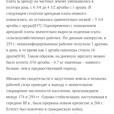
плата за аренду на частных землях уменьшилась в
полтора раза, с 6 3/4 до 4 1/2 артабы с 1 аруры. В
следующем столетии арендная плата немного
повысилась, но оставалась сравнительно низкой – 5 1/4
артабы с аруры[837]. Одновременно с понижением
арендной платы значительно выросла поденная плата
сельскохозяйственных рабочих. По данным папирусов, в
255 г. неквалифицированные рабочие получали 3 драхмы
в день, в то время как 1 артаба пшеницы стоила 16
драхм[838]. Таким образом, на дневную зарплату можно
было купить 3/16 артабы – 4,7 кг пшеницы – намного
больше, чем в предшествующий период.
Множество свидетельств о запустении земель и нехватке
рабочей силы приводят к выводу о значительном
сокращении численности населения, произошедшем
между 174 и 250 гг. Однако стабилизация, наступившая в
середине III в., была прервана новым кризисом: в 268 г.
Египет был вовлечен в гражданскую войну,