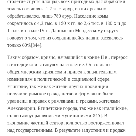
столетие спустя площадь всех пригодных для обработки
земель составляла 1,2 тыс. арур, из них реально
обрабатывалось лишь 780 арур. Население комы
сократилось с 4,2 тыс. в 150-х гг. до 2,6 тыс. в 180-х и до
1 тыс. в начале IV в. Данные по Мендесскому округу
говорят о том, что из сохранившейся пашни засевалось
только 60%[844].
Таким образом, кризис, начавшийся в конце II в., перерос
в интерцикл и затянулся на столетие. Он совпал с
общеимперским кризисом и привел к значительным
изменениям в политической и социальной сфере.
Египтяне, так же как жители других провинций,
получили римское гражданство и формально были
уравнены в правах с римлянами и греками, жителями
Александрии. Египетские города, так же как италийские,
стали самоуправляемыми муниципиями[845]. В
экономике частный сектор полностью восторжествовал
над государственным. В результате запустения и продаж