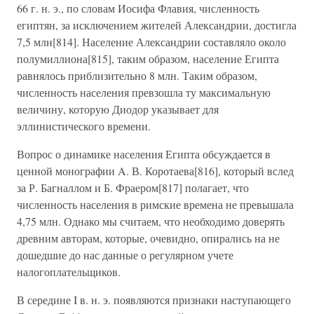
66 г. н. э., по словам Иосифа Флавия, численность
египтян, за исключением жителей Александрии, достигла
7,5 млн[814]. Население Александрии составляло около
полумиллиона[815], таким образом, население Египта
равнялось приблизительно 8 млн. Таким образом,
численность населения превзошла ту максимальную
величину, которую Диодор указывает для
эллинистического времени.
Вопрос о динамике населения Египта обсуждается в
ценной монографии A. В. Коротаева[816], который вслед
за Р. Багналлом и Б. Фраером[817] полагает, что
численность населения в римские времена не превышала
4,75 млн. Однако мы считаем, что необходимо доверять
древним авторам, которые, очевидно, опирались на не
дошедшие до нас данные о регулярном учете
налогоплательщиков.
В середине I в. н. э. появляются признаки наступающего