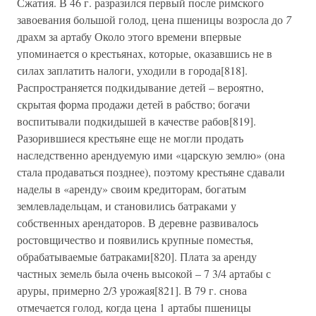
Сжатия. В 46 г. разразился первый после римского
завоевания большой голод, цена пшеницы возросла до
7
драхм за артабу Около этого времени впервые
упоминается о крестьянах, которые, оказавшись не в
силах заплатить налоги, уходили в города[818].
Распространяется подкидывание детей – вероятно,
скрытая форма продажи детей в рабство; богачи
воспитывали подкидышей в качестве рабов[819].
Разорившиеся крестьяне еще не могли продать
наследственно арендуемую ими «царскую землю» (она
стала продаваться позднее), поэтому крестьяне сдавали
наделы в «аренду» своим кредиторам, богатым
землевладельцам, и становились батраками у
собственных арендаторов. В деревне развивалось
ростовщичество и появились крупные поместья,
обрабатываемые батраками[820]. Плата за аренду
частных земель была очень высокой – 7 3/4 артабы с
аруры, примерно 2/3 урожая[821]. В 79 г. снова
отмечается голод, когда цена 1 артабы пшеницы