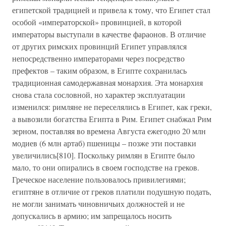
египетской традицией и привела к тому, что Египет стал
особой «императорской» провинцией, в которой
императоры выступали в качестве фараонов. В отличие
от других римских провинций Египет управлялся
непосредственно императорами через посредство
префектов – таким образом, в Египте сохранилась
традиционная самодержавная монархия. Эта монархия
снова стала сословной, но характер эксплуатации
изменился: римляне не переселялись в Египет, как греки,
а вывозили богатства Египта в Рим. Египет снабжал Рим
зерном, поставляя во времена Августа ежегодно 20 млн
модиев (6 млн артаб) пшеницы – позже эти поставки
увеличились[810]. Поскольку римлян в Египте было
мало, то они опирались в своем господстве на греков.
Греческое население пользовалось привилегиями;
египтяне в отличие от греков платили подушную подать,
не могли занимать чиновничьих должностей и не
допускались в армию; им запрещалось носить