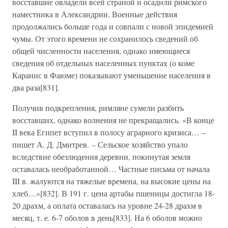
восставшие овладели всей страной и осадили римского
наместника в Александрии. Военные действия
продолжались больше года и совпали с новой эпидемией
чумы. От этого времени не сохранилось сведений об
общей численности населения, однако имеющиеся
сведения об отдельных населенных пунктах (о коме
Каранис в Фаюме) показывают уменьшение населения в
два раза[831].
Получив подкрепления, римляне сумели разбить
восставших, однако волнения не прекращались. «В конце
II века Египет вступил в полосу аграрного кризиса… –
пишет А. Д. Дмитрев. – Сельское хозяйство упало
вследствие обезлюдения деревни, покинутая земля
оставалась необработанной… Частные письма от начала
III в. жалуются на тяжелые времена, на высокие цены на
хлеб…»[832]. В 191 г. цена артабы пшеницы достигла 18-
20 драхм, а оплата оставалась на уровне 24-28 драхм в
месяц, т. е. 6-7 оболов в день[833]. На 6 оболов можно