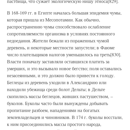
пастбища, что сужает экологическую нишу этноса[829].
В 168-169 гг. в Египте началась большая эпидемия чумы,
которая пришла из Месопотамии. Как обычно,
распространению чумы способствовало ослабление
сопротивляемости организма в условиях постоянного
недоедания. Жители бежали из пораженных чумой
деревень, и некоторые местности запустели; в Фаюме
число плательщиков налогов уменьшилось на треть[830].
Власти поначалу заставляли оставшихся платить за
умерших, и это вызывало новое бегство; поля оставались
незасеянными, и это должно было привести к голоду.
Беглецы из деревень уходили в Александрию или
находили убежища среди болот Дельты; в Дельте
скопились массы беглецов, живших пастушеством, –
буколов. Буколы часто были вынуждены добывать
пропитание разбоем, нападениями на богатых
землевладельцев и чиновников. В 174 г. буколы восстали,
к ним присоединились массы простого народа,