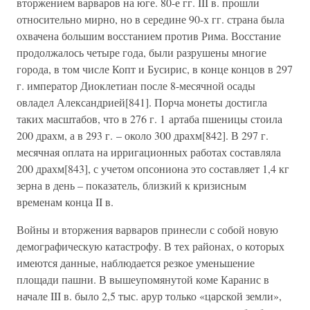
вторжением варваров на юге. 80-е гг. III в. прошли
относительно мирно, но в середине 90-х гг. страна была
охвачена большим восстанием против Рима. Восстание
продолжалось четыре года, были разрушены многие
города, в том числе Копт и Бусирис, в конце концов в 297
г. император Диоклетиан после 8-месячной осады
овладел Александрией[841]. Порча монеты достигла
таких масштабов, что в 276 г. 1 артаба пшеницы стоила
200 драхм, а в 293 г. – около 300 драхм[842]. В 297 г.
месячная оплата на ирригационных работах составляла
200 драхм[843], с учетом опсониона это составляет 1,4 кг
зерна в день – показатель, близкий к кризисным
временам конца II в.
Войны и вторжения варваров принесли с собой новую
демографическую катастрофу. В тех районах, о которых
имеются данные, наблюдается резкое уменьшение
площади пашни. В вышеупомянутой коме Каранис в
начале III в. было 2,5 тыс. арур только «царской земли»,