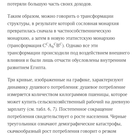
потеряли большую часть своих доходов.
Таким образом, можно говорить о трансформации
структуры, в результате которой сословная монархия
превратилась сначала в частнособственническую
монархию, а затем в новую этатистскую монархию
C
C
C
(трансформация С
А
В
). Однако все эти
b
трансформации происходили под воздействием внешнего
влияния и были лишь отчасти обусловлены внутренним
развитием Египта.
Три кривые, изображенные на графике, характеризуют
динамику душевого потребления: душевое потребление
измеряется количеством килограммов пшеницы, которое
может купить сельскохозяйственный рабочий на дневную
зарплату (см. табл. 6,
7).
Постепенное сокращение
потребления свидетельствует о росте населения. Черные
треугольники означают демографические катастрофы,
скачкообразный рост потребления говорит о резком