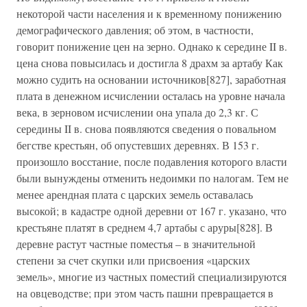
некоторой части населения и к временному понижению
демографического давления; об этом, в частности,
говорит понижение цен на зерно. Однако к середине II в.
цена снова повысилась и достигла 8 драхм за артабу Как
можно судить на основании источников[827], заработная
плата в денежном исчислении осталась на уровне начала
века, в зерновом исчислении она упала до 2,3 кг. С
середины II в. снова появляются сведения о повальном
бегстве крестьян, об опустевших деревнях. В 153 г.
произошло восстание, после подавления которого власти
были вынуждены отменить недоимки по налогам. Тем не
менее арендная плата с царских земель оставалась
высокой; в кадастре одной деревни от 167 г. указано, что
крестьяне платят в среднем 4,7 артабы с аруры[828]. В
деревне растут частные поместья – в значительной
степени за счет скупки или присвоения «царских
земель», многие из частных поместий специализируются
на овцеводстве; при этом часть пашни превращается в