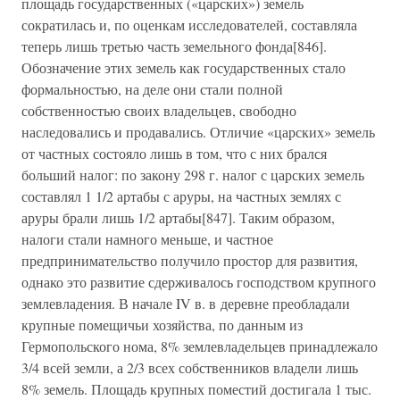
площадь государственных («царских») земель
сократилась и, по оценкам исследователей, составляла
теперь лишь третью часть земельного фонда[846].
Обозначение этих земель как государственных стало
формальностью, на деле они стали полной
собственностью своих владельцев, свободно
наследовались и продавались. Отличие «царских» земель
от частных состояло лишь в том, что с них брался
больший налог: по закону 298 г. налог с царских земель
составлял 1 1/2 артабы с аруры, на частных землях с
аруры брали лишь 1/2 артабы[847]. Таким образом,
налоги стали намного меньше, и частное
предпринимательство получило простор для развития,
однако это развитие сдерживалось господством крупного
землевладения. В начале IV в. в деревне преобладали
крупные помещичьи хозяйства, по данным из
Гермопольского нома, 8% землевладельцев принадлежало
3/4 всей земли, а 2/3 всех собственников владели лишь
8% земель. Площадь крупных поместий достигала 1 тыс.