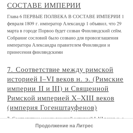
СОСТАВЕ ИМПЕРИИ
Глава 6 ПЕРВЫЕ ПОЛВЕКА В СОСТАВЕ ИМПЕРИИ 1
февраля 1809 г. император Александр 1 объявил, что 29
марта в городе Порвоо будет созван Финляндский сейм.
Собрание сословий было созвано для провозглашения
императора Александра правителем Финляндии и
принесения финляндскими
7. Соответствие между римской
историей I–VI веков н. э. (Римские
империи II и III) и Священной
Римской империей X–XIII веков
(империя Гогенштауфенов)
7. Соответствие между римской историей I–VI веков н. э.
(Римские империи II и III) и Священной Римской
Продолжение на Литрес
империей X–XIII веков (империя Гогенштауфенов)