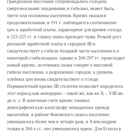
грандиозное восстание сопровождалось голодом,
смертоносными эпидемиями и гибелью, может быть,
трети или половины населения. Кризис оказался
продолжительным, в 191 г. наблюдается соотношение
цен и заработной платы, характерное для времен голода,
в 223-225 гг. в страну опять приходит чума. Резкий рост
реальной заработной платы к середине III в.
свидетельствует о гибели большой части населения и о
некоторой стабилизации, однако в 268-297 гг. происходит
новый кризис, источники снова говорят о массовой
гибели населения, о разрушении городов, а уровень
хлебных цен вновь свидетельствует о голоде.
Перманентный кризис III столетия позволяет определить
этот период как
интерцикл –
такой же, как во X – VIII вв.
до н. э. В конечном счете кризис означал
демографическую катастрофу невиданных прежде
масштабов: в районе Фаюмского оазиса население
уменьшилось более чем в четыре раза, в Александрии
только в 260-х гг. оно уменьшилось вдвое. Для Египта в