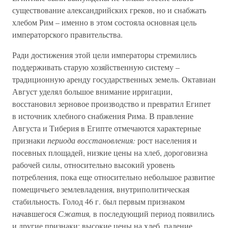
существование александрийских греков, но и снабжать
хлебом Рим – именно в этом состояла основная цель
императорского правительства.
Ради достижения этой цели императоры стремились
поддерживать старую хозяйственную систему –
традиционную аренду государственных земель. Октавиан
Август уделял большое внимание ирригации,
восстановил зерновое производство и превратил Египет
в источник хлебного снабжения Рима. В правление
Августа и Тиберия в Египте отмечаются характерные
признаки
периода восстановления:
рост населения и
посевных площадей, низкие цены на хлеб, дороговизна
рабочей силы, относительно высокий уровень
потребления, пока еще относительно небольшое развитие
помещичьего землевладения, внутриполитическая
стабильность. Голод 46 г. был первым признаком
начавшегося
Сжатия,
в последующий период появились
и другие признаки: высокие цены на хлеб, падение