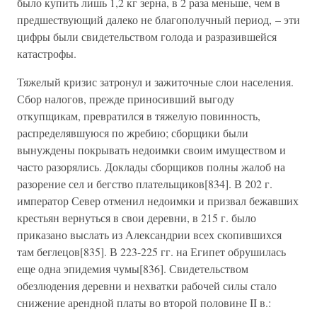
было купить лишь 1,2 кг зерна, в 2 раза меньше, чем в
предшествующий далеко не благополучный период, – эти
цифры были свидетельством голода и разразившейся
катастрофы.
Тяжелый кризис затронул и зажиточные слои населения.
Сбор налогов, прежде приносивший выгоду
откупщикам, превратился в тяжелую повинность,
распределявшуюся по жребию; сборщики были
вынуждены покрывать недоимки своим имуществом и
часто разорялись. Доклады сборщиков полны жалоб на
разорение сел и бегство плательщиков[834]. В 202 г.
император Север отменил недоимки и призвал бежавших
крестьян вернуться в свои деревни, в 215 г. было
приказано выслать из Александрии всех скопившихся
там беглецов[835]. В 223-225 гг. на Египет обрушилась
еще одна эпидемия чумы[836]. Свидетельством
обезлюдения деревни и нехватки рабочей силы стало
снижение арендной платы во второй половине II в.: