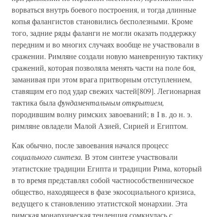
ворваться внутрь боевого построения, и тогда длинные
копья фалангистов становились бесполезными. Кроме
того, задние ряды фаланги не могли оказать поддержку
передним и во многих случаях вообще не участвовали в
сражении. Римляне создали новую маневренную тактику
сражений, которая позволяла менять части на поле боя,
заманивая при этом врага притворным отступлением,
ставящим его под удар свежих частей[809]. Легионарная
тактика была
фундаментальным открытием,
породившим волну римских завоеваний; в I в. до н. э.
римляне овладели Малой Азией, Сирией и Египтом.
Как обычно, после завоевания начался процесс
социального синтеза.
В этом синтезе участвовали
этатистские традиции Египта и традиции Рима, который
в то время представлял собой частнособственническое
общество, находящееся в фазе экосоциального кризиса,
ведущего к становлению этатистской монархии. Эта
римская монархическая тенденция сомкнулась с