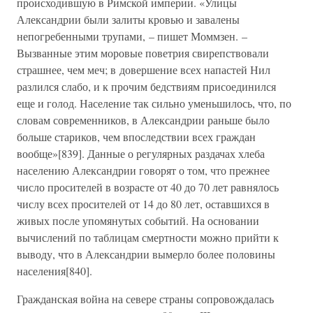
происходившую в Римской империи. «Улицы
Александрии были залиты кровью и завалены
непогребенными трупами, – пишет Моммзен. –
Вызванные этим моровые поветрия свирепствовали
страшнее, чем меч; в довершение всех напастей Нил
разлился слабо, и к прочим бедствиям присоединился
еще и голод. Население так сильно уменьшилось, что, по
словам современников, в Александрии раньше было
больше стариков, чем впоследствии всех граждан
вообще»[839]. Данные о регулярных раздачах хлеба
населению Александрии говорят о том, что прежнее
число просителей в возрасте от 40 до 70 лет равнялось
числу всех просителей от 14 до 80 лет, оставшихся в
живых после упомянутых событий. На основании
вычислений по таблицам смертности можно прийти к
выводу, что в Александрии вымерло более половины
населения[840].
Гражданская война на севере страны сопровождалась