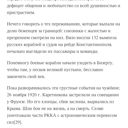
дефицит общения и любопытство со всей душевностью и
пристрастием.
Нечего говорить о тех переживаниях, которые выпали на
долю беженцев за границей: союзники с жалостью и
презрением смотрели на них. Вяло висели 132 вымпела
русских кораблей и судов на рейде Константинополя,
печально выглядели их пассажиры и команды.
Понемногу боевые корабли начали уходить в Бизерту,
чтобы там, у песков великой пустыни, бесславно
закончить свой век.
Пока разворачивались эти грустные события на чужбине,
26 ноября 1920 г. Каретникова застрелили на совещании
у Фрунзе. Но его хлопцы, сбив заслоны, вырвались из
Крыма. Шли бои не на жизнь, а на смерть. Селян
уничтожали части РККА с астрономическим перевесом
сил[29].