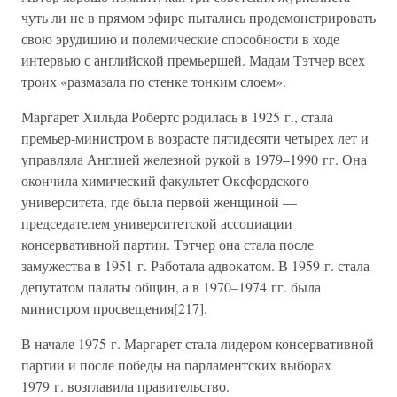
чуть ли не в прямом эфире пытались продемонстрировать
свою эрудицию и полемические способности в ходе
интервью с английской премьершей. Мадам Тэтчер всех
троих «размазала по стенке тонким слоем».
Маргарет Хильда Робертс родилась в 1925 г., стала
премьер-министром в возрасте пятидесяти четырех лет и
управляла Англией железной рукой в 1979–1990 гг. Она
окончила химический факультет Оксфордского
университета, где была первой женщиной —
председателем университетской ассоциации
консервативной партии. Тэтчер она стала после
замужества в 1951 г. Работала адвокатом. В 1959 г. стала
депутатом палаты общин, а в 1970–1974 гг. была
министром просвещения[217].
В начале 1975 г. Маргарет стала лидером консервативной
партии и после победы на парламентских выборах
1979 г. возглавила правительство.