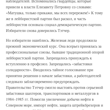
наблюдателей. Вспоминались гвардейцы, которые
привели к власти Елизавету Петровну со словами:
«Матушка, только прикажи, мы всех перережем!» К тому
же в лейбористской партии был раскол, и часть
лейбористов основала социал-демократическую партию.
Избиратели снова доверились Тэтчер.
Но избиратели ошиблись. Железная леди продолжила
прежний экономический курс. Она всерьез принялась за
профессиональные союзы, бывшие традиционной опорой
лейбористской партии. Запрещалось принуждать к
вступлению в профсоюз. Запрещались «забастовки
солидарности». Вводилось тайное голосование при
принятии решения о начале забастовки, а работодателей
следовало заблаговременно предупреждать.
Правительство Тэтчер смогло выстоять против серьезной
забастовки шахтеров, транспортников и металлургов в
1984–1985 гг. Помогли увеличение добычи нефти в
Северном море, импорт нефти, защита штрейкбрехеров и