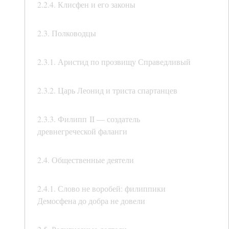
2.2.4. Клисфен и его законы
2.3. Полководцы
2.3.1. Аристид по прозвищу Справедливый
2.3.2. Царь Леонид и триста спартанцев
2.3.3. Филипп II — создатель
древнегреческой фаланги
2.4. Общественные деятели
2.4.1. Слово не воробей: филиппики
Демосфена до добра не довели