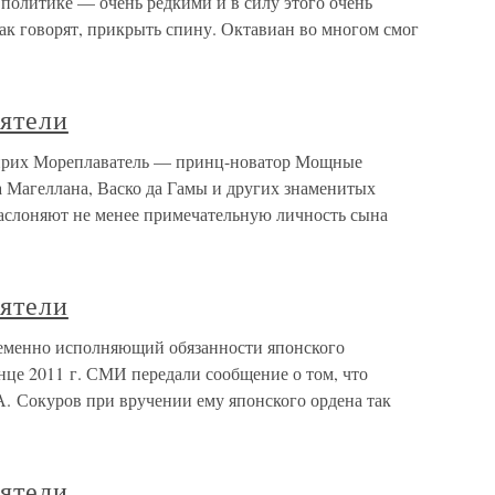
политике — очень редкими и в силу этого очень
ак говорят, прикрыть спину. Октавиан во многом смог
еятели
 Генрих Мореплаватель — принц-новатор Мощные
 Магеллана, Васко да Гамы и других знаменитых
заслоняют не менее примечательную личность сына
еятели
Временно исполняющий обязанности японского
нце 2011 г. СМИ передали сообщение о том, что
. Сокуров при вручении ему японского ордена так
еятели