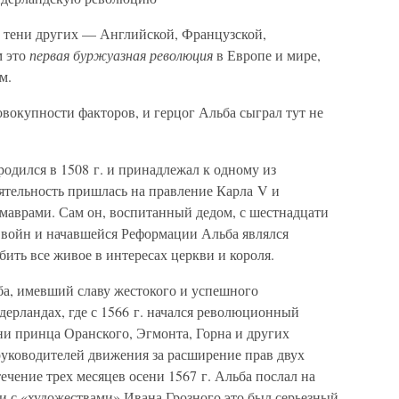
 тени других — Английской, Французской,
м это
первая буржуазная революция
в Европе и мире,
м.
овокупности факторов, и герцог Альба сыграл тут не
одился в 1508 г. и принадлежал к одному из
ятельность пришлась на правление Карла V и
с маврами. Сам он, воспитанный дедом, с шестнадцати
х войн и начавшейся Реформации Альба являлся
ить все живое в интересах церкви и короля.
ба, имевший славу жестокого и успешного
дерландах, где с 1566 г. начался революционный
зни принца Оранского, Эгмонта, Горна и других
руководителей движения за расширение прав двух
чение трех месяцев осени 1567 г. Альба послал на
и с «художествами» Ивана Грозного это был серьезный