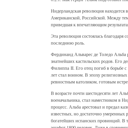
Нидерландская революция находится в
Американской, Российской. Между те
приведшая к впечатляющим результата
Эта революция состоялась благодаря с
последнюю роль.
Фердинанд Альварес де Толедо Альба р
знатнейших кастильских родов. Его де
Филиппа II. Его отец погиб в борьбе 
лет стал воином. В эпоху религиозны
ревностным католиком, готовым истреб
В возрасте почти шестидесяти лет Аль
военачальника, стал наместником в Ни
процесс. Альба арестовал и предал ка
известных, но достаточно умеренных 
богатейших испанских провинций. В те
эшафот 1800 человек. Даже в сравнени