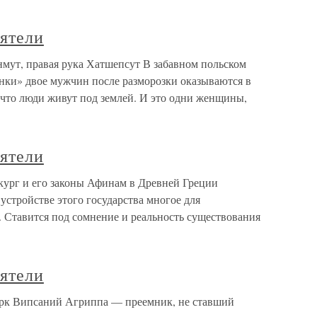
еятели
енмут, правая рука Хатшепсут В забавном польском
нки» двое мужчин после разморозки оказываются в
что люди живут под землей. И это одни женщины,
еятели
Ликург и его законы Афинам в Древней Греции
устройстве этого государства многое для
. Ставится под сомнение и реальность существования
еятели
 Марк Випсаний Агриппа — преемник, не ставший