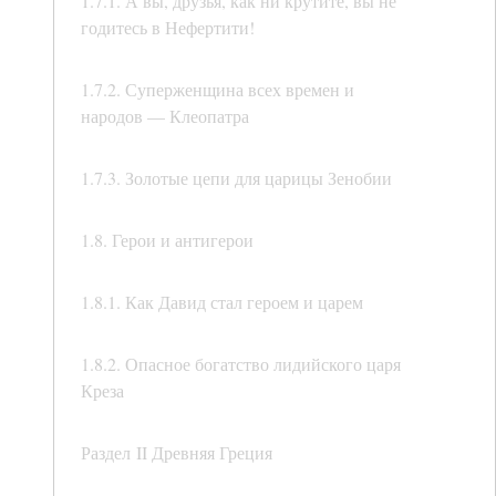
1.7.1. А вы, друзья, как ни крутите, вы не
годитесь в Нефертити!
1.7.2. Суперженщина всех времен и
народов — Клеопатра
1.7.3. Золотые цепи для царицы Зенобии
1.8. Герои и антигерои
1.8.1. Как Давид стал героем и царем
1.8.2. Опасное богатство лидийского царя
Креза
Раздел II Древняя Греция