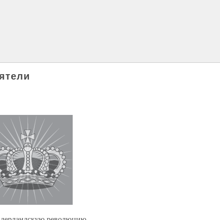
еятели
Нидерландскую революцию