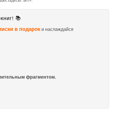
книг! 📚
писки в подарок
и наслаждайся
омительным фрагментом.