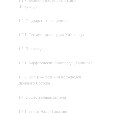
1.1.8. Великий и страшный Цинь
Шихуанди
1.2. Государственные деятели
1.2.1. Сенмут, правая рука Хатшепсут
1.3. Полководцы
1.3.1. Карфагенский полководец Ганнибал
1.3.2. Кир II — великий полководец
Древнего Востока
1.4. Общественные деятели
1.4.1. За что убили Гипатию