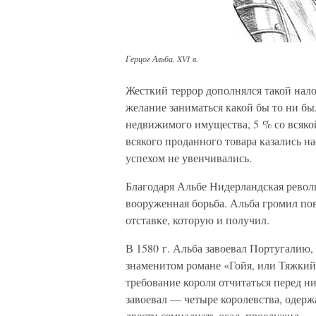
Герцог Альба. XVI в.
Жесткий террор дополнялся такой нало
желание заниматься какой бы то ни бы
недвижимого имущества, 5 % со всяко
всякого проданного товара казались н
успехом не увенчивались.
Благодаря Альбе Нидерландская револ
вооруженная борьба. Альба громил повс
отставке, которую и получил.
В 1580 г. Альба завоевал Португалию, 
знаменитом романе «Гойя, или Тяжкий
требование короля отчитаться перед ни
завоевал — четыре королевства, одер
двести семнадцать осад, прослужил — 