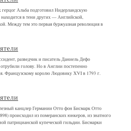
Как герцог Альба подготовил Нидерландскую
находится в тени других — Английской,
ой. Между тем это первая буржуазная революция в
еятели
иссидент, разведчик и писатель Даниель Дефо
 отрубили голову. Но в Англии постепенно
я. Французскому королю Людовику XVI в 1793 г.
еятели
Железный канцлер Германии Отто фон Бисмарк Отто
898) происходил из померанских юнкеров, из знатного
иной патрицианской купеческой гильдии. Бисмарки