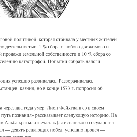
говой политикой, которая отбивала у местных жителей
ло деятельностью. 1 % сбора с любого движимого и
й продажи земельной собственности и 10 % сбора со
аселению катастрофой. Попытки собрать налоги
юция успешно развивалась. Разворачивалась
танцев, казнил, но в конце 1573 г. попросил об
а через два года умер. Лион Фейхтвангер в своем
 путь познания» рассказывает следующую историю. На
м Альба кратко отвечал: «Для испанского государства
жал — девять решающих побед, успешно провел —
шестьдесят лет».