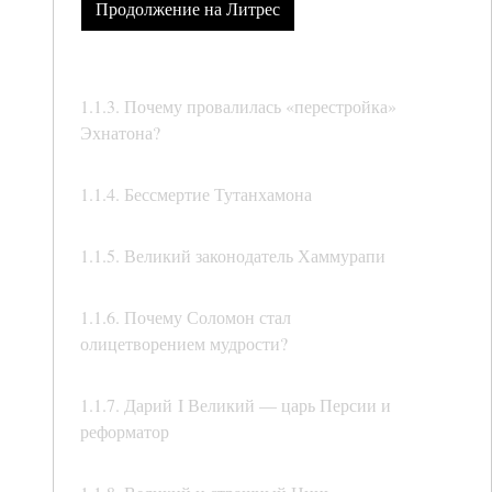
Продолжение на Литрес
1.1.3. Почему провалилась «перестройка»
Эхнатона?
1.1.4. Бессмертие Тутанхамона
1.1.5. Великий законодатель Хаммурапи
1.1.6. Почему Соломон стал
олицетворением мудрости?
1.1.7. Дарий I Великий — царь Персии и
реформатор