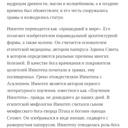
мудрецом древности, магом и волшебником, а в поздние
времена был обожествлен; в его честь сооружались
храмы и возводились статуи.
Имхотеп переводится как «пришедший в мире». Его
полагают изобретателем пирамидальной архитектурной
формы, а также колонн. Он считается основателем
египетской медицины, автором папируса Эдвина Смита,
в котором определяются реальные причины многих
болезней. В качестве бога врачевания и покровителя
целителей Имхотепа почитали в храмах, ему
посвященных. Греки отождествляли Имхотепа с
Асклепием. Имхотеп является автором первого
литературного поучения, известного как «Поучения
Имхотепа», правда, не дошедшего до наших дней. В
египетской мифологии Имхотеп считался сыном
мемфисского бога-творца Птаха и богини-львицы
Сехмет. Он изображался в виде юноши, сидящего с
развернутым папирусом. Имхотепу отводилась роль бога