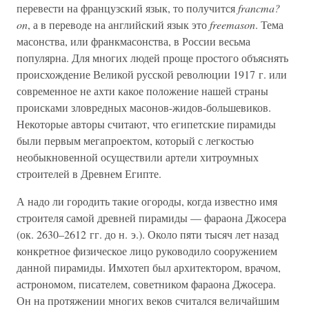
перевести на французский язык, то получится
francma?
on
, а в переводе на английский язык это
freemason
. Тема
масонства, или франкмасонства, в России весьма
популярна. Для многих людей проще простого объяснять
происхождение Великой русской революции 1917 г. или
современное не ахти какое положение нашей страны
происками зловредных масонов-жидов-большевиков.
Некоторые авторы считают, что египетские пирамиды
были первым мегапроектом, который с легкостью
необыкновенной осуществили артели хитроумных
строителей в Древнем Египте.
А надо ли городить такие огороды, когда известно имя
строителя самой древней пирамиды — фараона Джосера
(ок. 2630–2612 гг. до н. э.). Около пяти тысяч лет назад
конкретное физическое лицо руководило сооружением
данной пирамиды. Имхотеп был архитектором, врачом,
астрономом, писателем, советником фараона Джосера.
Он на протяжении многих веков считался величайшим