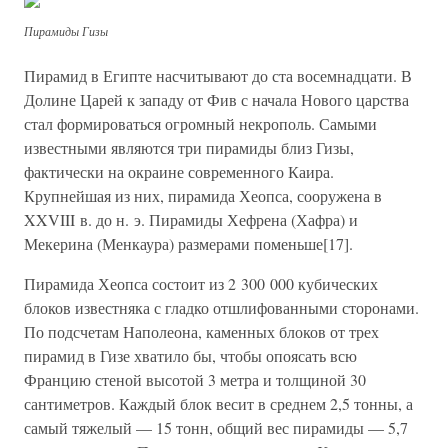
Пирамиды Гизы
Пирамид в Египте насчитывают до ста восемнадцати. В
Долине Царей к западу от Фив с начала Нового царства
стал формироваться огромный некрополь. Самыми
известными являются три пирамиды близ Гизы,
фактически на окраине современного Каира.
Крупнейшая из них, пирамида Хеопса, сооружена в
XXVIII в. до н. э. Пирамиды Хефрена (Хафра) и
Мекерина (Менкаура) размерами поменьше[17].
Пирамида Хеопса состоит из 2 300 000 кубических
блоков известняка с гладко отшлифованными сторонами.
По подсчетам Наполеона, каменных блоков от трех
пирамид в Гизе хватило бы, чтобы опоясать всю
Францию стеной высотой 3 метра и толщиной 30
сантиметров. Каждый блок весит в среднем 2,5 тонны, а
самый тяжелый — 15 тонн, общий вес пирамиды — 5,7