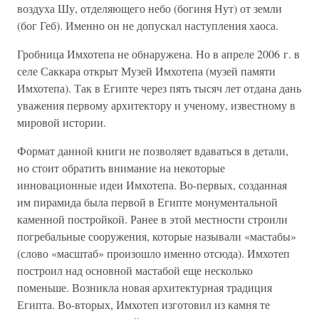
воздуха Шу, отделяющего небо (богиня Нут) от земли
(бог Геб). Именно он не допускал наступления хаоса.
Гробница Имхотепа не обнаружена. Но в апреле 2006 г. в
селе Саккара открыт Музей Имхотепа (музей памяти
Имхотепа). Так в Египте через пять тысяч лет отдана дань
уважения первому архитектору и ученому, известному в
мировой истории.
Формат данной книги не позволяет вдаваться в детали,
но стоит обратить внимание на некоторые
инновационные идеи Имхотепа. Во-первых, созданная
им пирамида была первой в Египте монументальной
каменной постройкой. Ранее в этой местности строили
погребальные сооружения, которые называли «мастабы»
(слово «масштаб» произошло именно отсюда). Имхотеп
построил над основной мастабой еще несколько
поменьше. Возникла новая архитектурная традиция
Египта. Во-вторых, Имхотеп изготовил из камня те