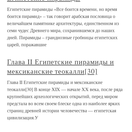
Египетские пирамиды «Все боится времени, но время
боится пирамид» – так говорит арабская пословица о
величайшем памятнике архитектуры, единственном из
семи чудес Древнего мира, сохранившемся до наших
дней. Пирамиды – грандиозные гробницы египетских
царей, поражавшие
Глава II Египетские пирамиды и
мексиканские теокалли[30]
Глава II Египетские пирамиды и мексиканские
теокалли[30] В конце XIX — начале XX века, после ряда
крупнейших археологических открытий, перед миром
предстала во всем своем блеске одна из наиболее ярких
страниц древней истории человечества — египетская
цивилизация.У