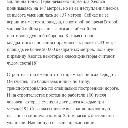
миллиона тонн. Первоначально пирамида Хеопса
поднималась на 147 метров, но из-за наступления песков
ее высота уменьшилась до 137 метров. Сейчас на ее
вершине имеется площадка, на которой во время Второй
мировой войны располагался английский пост
противовоздушной обороны. Каждая сторона
квадратного основания пирамиды составляет 233 метра,
площадь ее более 50 000 квадратных метров. Большую
пирамиду Хеопса некоторые классификаторы считают
чудом света[18].
Строительство именно этой пирамиды описал Геродот.
Он считал, что блоки завозились по Нилу,
транспортировались по специально построенной дороге.
И на строительстве постоянно работали 100 тысяч
человек, которые сменяли друг друга каждые три
месяца[19]. Сначала египтяне возводили наклонную
насыпь из кирпича и камня. Затем насыпь постепенно
удлиняли. Наклонную насыпь по окончании