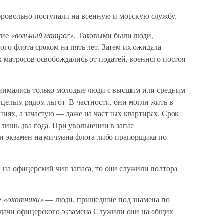
обровольно поступали на военную и морскую службу.
тие
«вольный матрос».
Таковыми были люди,
го флота сроком на пять лет. Затем их ожидала
х матросов освобождались от податей, военного постоя
имались только молодые люди с высшим или средним
 целым рядом льгот. В частности, они могли жить в
иях, а зачастую — даже на частных квартирах. Срок
лишь два года. При увольнении в запас
и экзамен на мичмана флота либо прапорщика по
ен на офицерский чин запаса, то они служили полтора
е
«охотники»
— люди, пришедшие под знамена по
 сдачи офицерского экзамена Служили они на общих