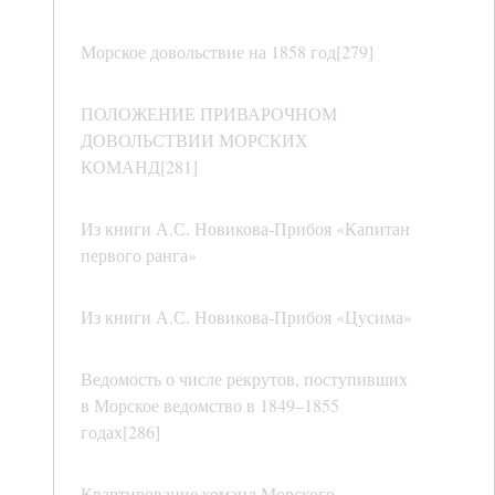
Морское довольствие на 1858 год[279]
ПОЛОЖЕНИЕ ПРИВАРОЧНОМ
ДОВОЛЬСТВИИ МОРСКИХ
КОМАНД[281]
Из книги А.С. Новикова-Прибоя «Капитан
первого ранга»
Из книги А.С. Новикова-Прибоя «Цусима»
Ведомость о числе рекрутов, поступивших
в Морское ведомство в 1849–1855
годах[286]
Квартирование команд Морского