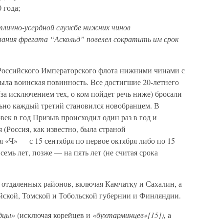
 года;
тлично-усердной службе нижних чинов
вания фрегата “Аскольд” повелел сократить им срок
Российского Императорского флота нижними чинами с
ыла воинская повинность. Все достигшие 20-летнего
за исключением тех, о ком пойдет речь ниже) бросали
льно каждый третий становился новобранцем. В
век в год Призыв происходил один раз в год и
 (Россия, как известно, была страной
 «Ч» — с 15 сентября по первое октября либо по 15
семь лет, позже — на пять лет (не считая срока
 отдаленных районов, включая Камчатку и Сахалин, а
ейской, Томской и Тобольской губернии и Финляндии.
дцы»
(исключая корейцев и
«бухтарминцев»[15]),
а