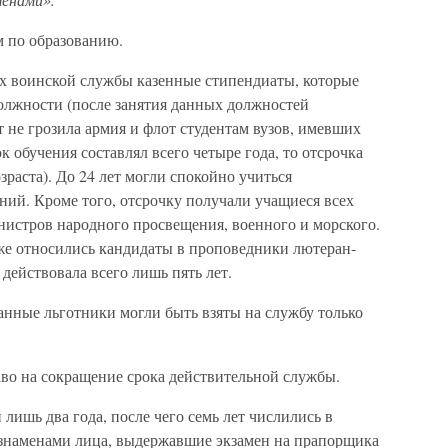
м по образованию.
тах воинской службы казенные стипендиаты, которые
должности (после занятия данных должностей
 не грозила армия и флот студентам вузов, имевших
к обучения составлял всего четыре года, то отсрочка
зраста). До 24 лет могли спокойно учиться
ний. Кроме того, отсрочку получали учащиеся всех
нистров народного просвещения, военного и морского.
же относились кандидаты в проповедники лютеран-
 действовала всего лишь пять лет.
занные льготники могли быть взяты на службу только
во на сокращение срока действительной службы.
ишь два года, после чего семь лет числились в
д знаменами лица, выдержавшие экзамен на прапорщика