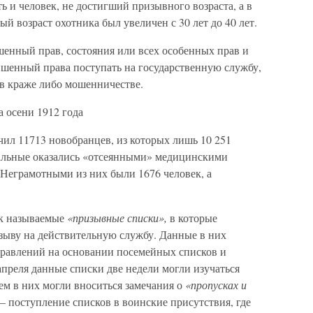
ь и человек, не достигший призывного возраста, а в
 возраст охотника был увеличен с 30 лет до 40 лет.
шенный прав, состояния или всех особенных прав и
ишенный права поступать на государственную службу,
в краже либо мошенничестве.
 осени 1912 года
чил 11713 новобранцев, из которых лишь 10 251
тальные оказались «отсеянными» медицинскими
Неграмотными из них были 1676 человек, а
ак называемые
«призывные списки»,
в которые
зыву на действительную службу. Данные в них
правлений на основании посемейных списков и
преля данные списки две недели могли изучаться
м в них могли вноситься замечания о
«пропусках и
поступление списков в воинские присутствия, где