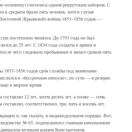
ую половину) считались одним рекрутским набором. С
 в среднем брали пять человек, хотя в случае
 Восточной (Крымской) войны 1853–1856 годов —
сии постепенно менялся. До 1793 года он был
ился до 25 лет. С 1834 года солдаты в армии и
после чего следовало пребывание в запасе сроком пять
ы 1853–1856 годов срок службы под знаменами
 числился в
«бессрочном отпуске
»; по сути — в резерве.
лько в мирное время.
 составлял 12 лет, затем десять лет, а позже — семь
 составлял, соответственно, три, пять и восемь лет.
кращен и, так сказать, в индивидуальном порядке. Вот,
у ведомству № 65, подписанного главным начальником
-адмиралом великим князем Константином