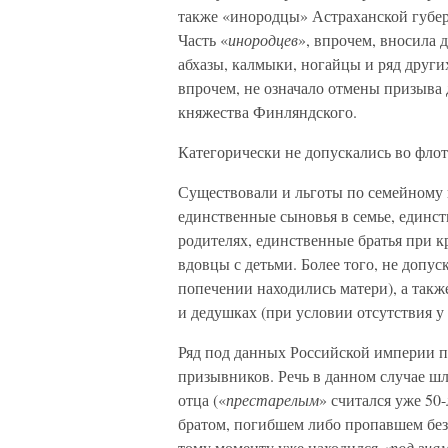
также «инородцы» Астраханской губерн
Часть «
инородцев
», впрочем, вносила 
абхазы, калмыки, ногайцы и ряд други
впрочем, не означало отмены призыва
княжества Финляндского.
Категорически не допускались во флот
Существовали и льготы по семейному
единственные сыновья в семье, единс
родителях, единственные братья при кр
вдовцы с детьми. Более того, не допус
попечении находились матери), а так
и дедушках (при условии отсутствия у
Ряд под данных Российской империи п
призывников. Речь в данном случае ш
отца («
престарелым
» считался уже 50
братом, погибшем либо пропавшем без в
тому моменту уже находился
«под зна