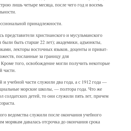
строю лишь четыре месяца, после чего год и восемь
льности.
ессиональной принадлежности.
ь представители христианского и мусульманского
 были быть старше 22 лет); академики, адъюнкты,
иками, лекторы восточных языков, доценты и приват-
ожеств, посланные за границу для
. Кроме того, освобождение могли получить некоторые
й части.
 и учебной части служили два года, а с 1912 года —
ециальные морские школы, — полтора года. Что же
л солдатских детей, то они служили пять лет, причем
озраста.
го ведомства служили после окончания учебного
ым морякам давалась отсрочка до окончания срока