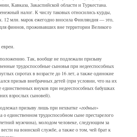
ии, Кавказа, Закаспийской области и Туркестана.
денежный налог. К числу таковых относились курды,
х. 12 млн. марок ежегодно вносила Финляндия — это,
 для финнов, проживавших вне территории Великого
 евреи.
 положению. Так, вообще не подлежали призыву
твенные трудоспособные сыновья при недееспособных
углых сиротах в возрасте до 16 лет, а также одинокие
кался призыв внебрачных детей (при условии, что на их
же единственных внуков при недееспособных бабушках
 них взрослых сыновей).
одлежал призыву лишь при нехватке «
годных
»
ла о единственном трудоспособном сыне престарелого
-летний мужчина), молодом человеке, следующим за
ести на воинской службе, а также о том, чей брат к
менами».