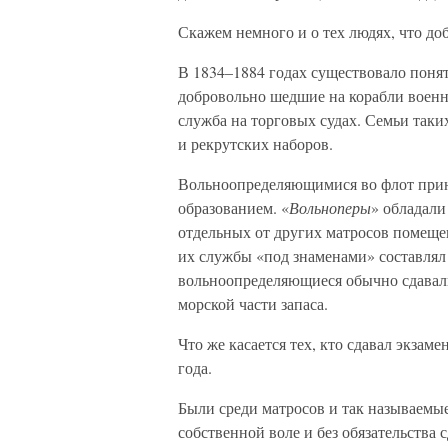
Скажем немного и о тех людях, что д
В 1834–1884 годах существовало поня
добровольно шедшие на корабли военно
служба на торговых судах. Семьи таки
и рекрутских наборов.
Вольноопределяющимися во флот прин
образованием. «
Вольноперы
» обладали
отдельных от других матросов помещен
их службы «под знаменами» составлял 
вольноопределяющиеся обычно сдавал
морской части запаса.
Что же касается тех, кто сдавал экзам
года.
Были среди матросов и так называемы
собственной воле и без обязательства