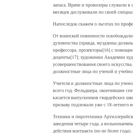
запаса. Врачи и провизоры служили в 
месяцев дослуживали по своей специа
Напоследок скажем о льготах по проф
От воинской повинности освобождалис
духовенства (правда, муэдзины должны
профессора, прозекторы[16] с помощн
доценты[17]; художники Академии худ
усовершенствования своего искусства
должностные лица по ученой и учебно
Учителя и должностные лица по ученой
всего год. Фельдшера, окончившие сп
касается выпускников гвардейских шко
призыву подлежали уже с 18-летнего в
Техники и пиротехники Артиллерийско
заведения четыре года, а вольнонаемн
действия контракта (но не более года).