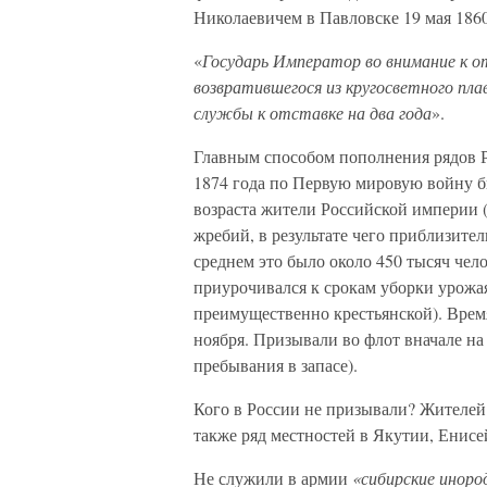
Николаевичем в Павловске 19 мая 1860
«
Государь Император во внимание к о
возвратившегося из кругосветного пла
службы к отставке на два года
».
Главным способом пополнения рядов 
1874 года по Первую мировую войну б
возраста жители Российской империи (
жребий, в результате чего приблизите
среднем это было около 450 тысяч чело
приурочивался к срокам уборки урожая
преимущественно крестьянской). Время
ноября. Призывали во флот вначале на 
пребывания в запасе).
Кого в России не призывали? Жителей
также ряд местностей в Якутии, Енис
Не служили в армии
«сибирские иноро