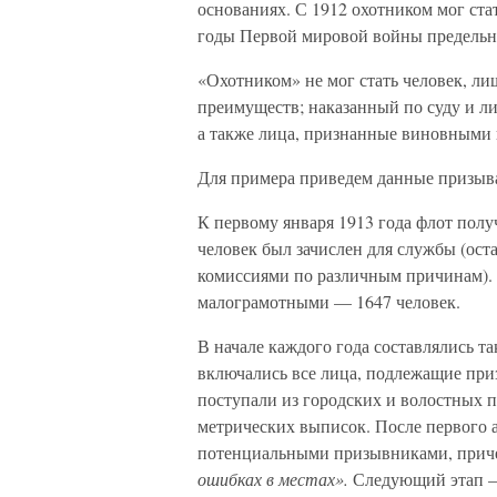
основаниях. С 1912 охотником мог стат
годы Первой мировой войны предельный
«Охотником» не мог стать человек, ли
преимуществ; наказанный по суду и л
а также лица, признанные виновными 
Для примера приведем данные призыва
К первому января 1913 года флот полу
человек был зачислен для службы (ос
комиссиями по различным причинам). 
малограмотными — 1647 человек.
В начале каждого года составлялись т
включались все лица, подлежащие при
поступали из городских и волостных 
метрических выписок. После первого а
потенциальными призывниками, приче
ошибках в местах».
Следующий этап — 