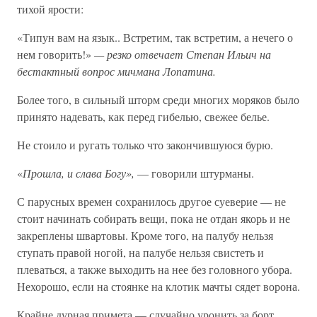
тихой ярости:
«Типун вам на язык.. Встретим, так встретим, а нечего о
нем говорить!»
— резко отвечает Степан Ильич на
бестактный вопрос мичмана Лопатина.
Более того, в сильный шторм среди многих моряков было
принято надевать, как перед гибелью, свежее белье.
Не стоило и ругать только что закончившуюся бурю.
«
Прошла, и слава Богу»,
— говорили штурманы.
С парусных времен сохранилось другое суеверие — не
стоит начинать собирать вещи, пока не отдан якорь и не
закреплены швартовы. Кроме того, на палубу нельзя
ступать правой ногой, на палубе нельзя свистеть и
плеваться, а также выходить на нее без головного убора.
Нехорошо, если на стоянке на клотик мачты сядет ворона.
Крайне дурная примета — случайно уронить за борт