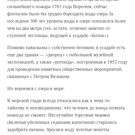
сильнейшего пожара 1783 года Впрочем, сейчас
флотилии было бы трудно бороздить воды озера За
последние 300 лет уровень воды в озере понизился более
чем на два метра (это, кстати, отлично заметно со
ступеней лестницы, ведущей к усадьбе «Ботик»).
Помимо павильона с собственно ботиком, в усадьбе есть
еще два здания — «дворец» с небольшой музейной
экспозицией, а также «ротонда», построенная в 1852 году
для проведения памятных общественных мероприятий,
связанных с Петром Великим.
Но вернемся с озера в море.
К морской глади всегда относились как к чему-то
тайному и неизведанному, что человек до конца познать
никогда не сможет. Неслучайно торговые моряки
(включая убеленных сединами капитанов) старались
задобрить океаны, бросая в воду золотые монеты.