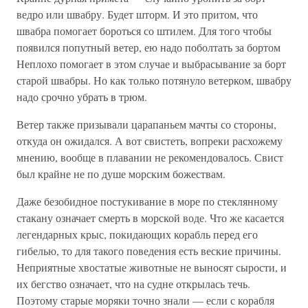
ведро или швабру. Будет шторм. И это притом, что
швабра помогает бороться со штилем. Для того чтобы
появился попутный ветер, ею надо поболтать за бортом
Неплохо помогает в этом случае и выбрасывание за борт
старой швабры. Но как только потянуло ветерком, швабру
надо срочно убрать в трюм.
Ветер также призывали царапаньем мачты со стороны,
откуда он ожидался. А вот свистеть, вопреки расхожему
мнению, вообще в плавании не рекомендовалось. Свист
был крайне не по душе морским божествам.
Даже безобидное постукивание в море по стеклянному
стакану означает смерть в морской воде. Что же касается
легендарных крыс, покидающих корабль перед его
гибелью, то для такого поведения есть веские причины.
Неприятные хвостатые животные не выносят сырости, и
их бегство означает, что на судне открылась течь.
Поэтому старые моряки точно знали — если с корабля