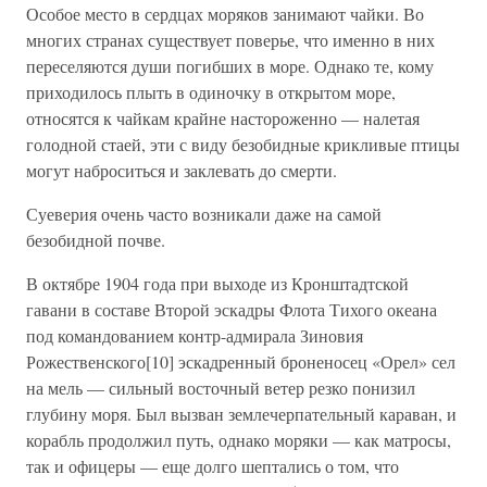
Особое место в сердцах моряков занимают чайки. Во
многих странах существует поверье, что именно в них
переселяются души погибших в море. Однако те, кому
приходилось плыть в одиночку в открытом море,
относятся к чайкам крайне настороженно — налетая
голодной стаей, эти с виду безобидные крикливые птицы
могут наброситься и заклевать до смерти.
Суеверия очень часто возникали даже на самой
безобидной почве.
В октябре 1904 года при выходе из Кронштадтской
гавани в составе Второй эскадры Флота Тихого океана
под командованием контр-адмирала Зиновия
Рожественского[10] эскадренный броненосец «Орел» сел
на мель — сильный восточный ветер резко понизил
глубину моря. Был вызван землечерпательный караван, и
корабль продолжил путь, однако моряки — как матросы,
так и офицеры — еще долго шептались о том, что