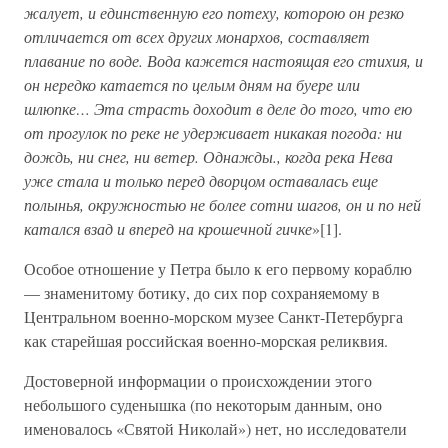
жалует, и единственную его потеху, которою он резко
отличается от всех других монархов, составляет
плавание по воде. Вода кажется настоящая его стихия, и
он нередко катается по целым дням на буере или
шлюпке… Эта страсть доходит в деле до того, что ею
от прогулок по реке не удерживает никакая погода: ни
дождь, ни снег, ни ветер. Однажды., когда река Нева
уже стала и только перед дворцом оставалась еще
полынья, окружностью не более сотни шагов, он и по ней
катался взад и вперед на крошечной гичке
»[1].
Особое отношение у Петра было к его первому кораблю
— знаменитому ботику, до сих пор сохраняемому в
Центральном военно-морском музее Санкт-Петербурга
как старейшая российская военно-морская реликвия.
Достоверной информации о происхождении этого
небольшого суденышка (по некоторым данным, оно
именовалось «Святой Николай») нет, но исследователи