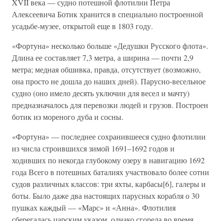
XVII века — судно потешной флотилии Петра
Алексеевича Ботик хранится в специально построенной
усадьбе-музее, открытой еще в 1803 году.
«Фортуна» несколько больше «Дедушки Русского флота».
Длина ее составляет 7,3 метра, а ширина — почти 2,9
метра; медная обшивка, правда, отсутствует (возможно,
она просто не дошла до наших дней). Парусно-весельное
судно (оно имело десять уключин для весел и мачту)
предназначалось для перевозки людей и грузов. Построен
ботик из мореного дуба и сосны.
«Фортуна» — последнее сохранившееся судно флотилии
из числа строившихся зимой 1691–1692 годов и
ходивших по некогда глубокому озеру в навигацию 1692
года Всего в потешных баталиях участвовало более сотни
судов различных классов: три яхты, карбасы[6], галеры и
боты. Было даже два настоящих парусных корабля о 30
пушках каждый — «Марс» и «Анна». Флотилия
сберегалась царским указом, однако сгорела во время