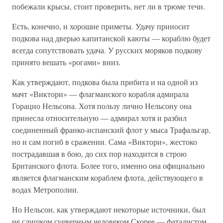
побежали крысы, стоит проверить, нет ли в трюме течи.
Есть, конечно, и хорошие приметы. Удачу приносит
подкова над дверью капитанской каюты — кораблю будет
всегда сопутствовать удача. У русских моряков подкову
принято вешать «рогами» вниз.
Как утверждают, подкова была прибита и на одной из
мачт «Виктори» — флагманского корабля адмирала
Горацио Нельсона. Хотя пользу лично Нельсону она
принесла относительную — адмирал хотя и разбил
соединенный франко-испанский флот у мыса Трафальгар,
но и сам погиб в сражении. Сама «Виктори», жестоко
пострадавшая в бою, до сих пор находится в строю
Британского флота. Более того, именно она официально
является флагманским кораблем флота, действующего в
водах Метрополии.
Но Нельсон, как утверждают некоторые источники, был
не слишком суеверным человеком Скорее — фаталистом.