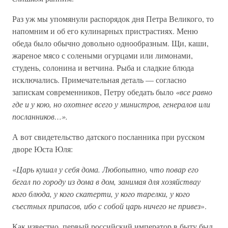
Раз уж мы упомянули распорядок дня Петра Великого, то
напомним и об его кулинарных пристрастиях. Меню
обеда было обычно довольно однообразным. Щи, каши,
жареное мясо с солеными огурцами или лимонами,
студень, солонина и ветчина. Рыба и сладкие блюда
исключались. Примечательная деталь — согласно
запискам современников, Петру обедать было
«все равно
где и у кою, но охотнее всего у министров, генералов или
посланников…».
А вот свидетельство датского посланника при русском
дворе Юста Юля:
«
Царь кушал у себя дома. Любопытно, что повар его
бегал по городу из дома в дом, занимая для хозяйствау
кого блюда, у кого скатерти, у кого тарелки, у кого
съестных припасов, ибо с собой царь ничего не привез
».
Как известно, первый российский император в быту был