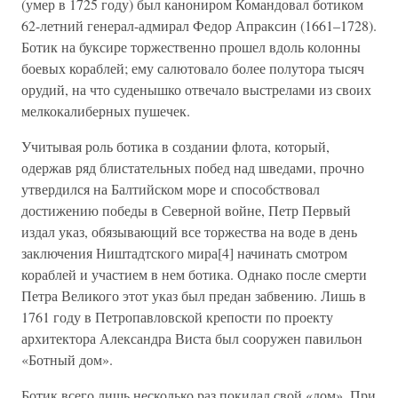
(умер в 1725 году) был канониром Командовал ботиком
62-летний генерал-адмирал Федор Апраксин (1661–1728).
Ботик на буксире торжественно прошел вдоль колонны
боевых кораблей; ему салютовало более полутора тысяч
орудий, на что суденышко отвечало выстрелами из своих
мелкокалиберных пушечек.
Учитывая роль ботика в создании флота, который,
одержав ряд блистательных побед над шведами, прочно
утвердился на Балтийском море и способствовал
достижению победы в Северной войне, Петр Первый
издал указ, обязывающий все торжества на воде в день
заключения Ништадтского мира[4] начинать смотром
кораблей и участием в нем ботика. Однако после смерти
Петра Великого этот указ был предан забвению. Лишь в
1761 году в Петропавловской крепости по проекту
архитектора Александра Виста был сооружен павильон
«Ботный дом».
Ботик всего лишь несколько раз покидал свой «дом». При