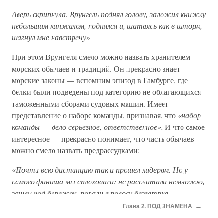
Аверь скрипнула. Врунгель поднял голову, заложил книжку
небольшим кинжалом, поднялся и, шатаясь как в шторм,
шагнул мне навстречу
».
При этом Врунгеля смело можно назвать хранителем
морских обычаев и традиций. Он прекрасно знает
морские законы — вспомним эпизод в Гамбурге, где
белки были подведены под категорию не облагающихся
таможенными сборами судовых машин. Имеет
представление о наборе команды, признавая, что
«набор
команды
—
дело серьезное, ответственное».
И что самое
интересное — прекрасно понимает, что часть обычаев
можно смело назвать предрассудками:
«
Почти всю дистанцию так и прошел лидером. Но у
самого финиша мы сплоховали: не рассчитали немножко,
зашли под бережок, попали в полосу безветрия,
заштилели. Паруса обвисли, болтаются, некрасиво так,
→
Глава 2. ПОД ЗНАМЕНА
хоть ноздрей поддувай. Ком мачту скребет, зазывает