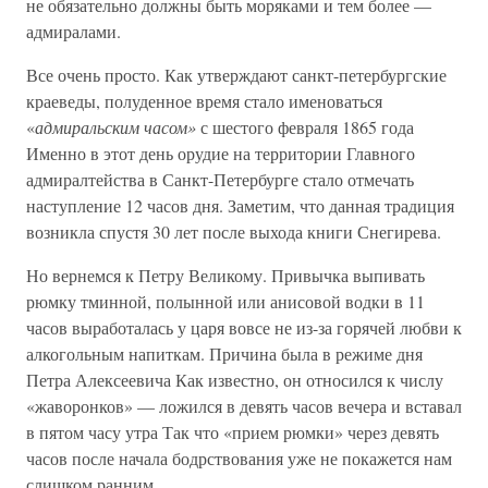
не обязательно должны быть моряками и тем более —
адмиралами.
Все очень просто. Как утверждают санкт-петербургские
краеведы, полуденное время стало именоваться
«
адмиральским часом»
с шестого февраля 1865 года
Именно в этот день орудие на территории Главного
адмиралтейства в Санкт-Петербурге стало отмечать
наступление 12 часов дня. Заметим, что данная традиция
возникла спустя 30 лет после выхода книги Снегирева.
Но вернемся к Петру Великому. Привычка выпивать
рюмку тминной, полынной или анисовой водки в 11
часов выработалась у царя вовсе не из-за горячей любви к
алкогольным напиткам. Причина была в режиме дня
Петра Алексеевича Как известно, он относился к числу
«жаворонков» — ложился в девять часов вечера и вставал
в пятом часу утра Так что «прием рюмки» через девять
часов после начала бодрствования уже не покажется нам
слишком ранним.