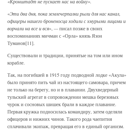
«Кронштадт не пускает нас на войну».
«
Эти два дня, пока землечерпалки рыли для нас канал,
офицеры нашего броненосца ходили с хмурыми лицами и
ворчали на все и вся
»,
—
писал позже в своих
воспоминаниях мичман с «Орла» князь Язон
Туманов[11].
Существовали и традиции, принятые на том или ином
корабле.
Так, на погибшей в 1915 году подводной лодке «Акула»
было принято пить чай из настоящего самовара, причем
не только на берегу, но и в плавании. Двухведерный
тульский агрегат в сопровождении мешка березовых
чурок и сосновых шишек брали в каждое плавание.
Первая кружка подносилась командиру, затем оделяли
офицеров и нижних чинов. Такого рода чаепития
сплачивали экипаж, превращая его в единый организм.