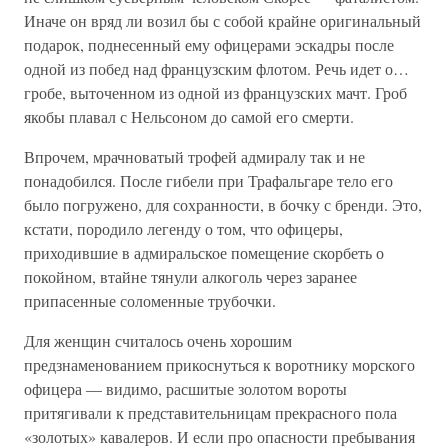
Иначе он вряд ли возил бы с собой крайне оригинальный
подарок, поднесенный ему офицерами эскадры после
одной из побед над французским флотом. Речь идет о…
гробе, выточенном из одной из французских мачт. Гроб
якобы плавал с Нельсоном до самой его смерти.
Впрочем, мрачноватый трофей адмиралу так и не
понадобился. После гибели при Трафальгаре тело его
было погружено, для сохранности, в бочку с бренди. Это,
кстати, породило легенду о том, что офицеры,
приходившие в адмиральское помещение скорбеть о
покойном, втайне тянули алкоголь через заранее
припасенные соломенные трубочки.
Для женщин считалось очень хорошим
предзнаменованием прикоснуться к воротнику морского
офицера — видимо, расшитые золотом вороты
притягивали к представительницам прекрасного пола
«золотых» кавалеров. И если про опасности пребывания