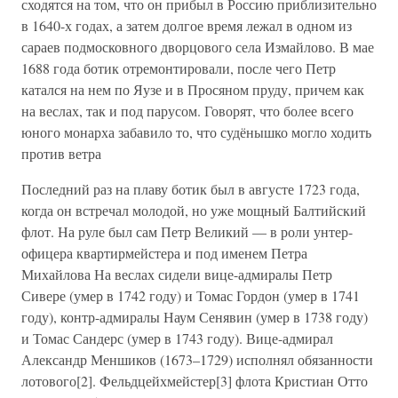
сходятся на том, что он прибыл в Россию приблизительно
в 1640-х годах, а затем долгое время лежал в одном из
сараев подмосковного дворцового села Измайлово. В мае
1688 года ботик отремонтировали, после чего Петр
катался на нем по Яузе и в Просяном пруду, причем как
на веслах, так и под парусом. Говорят, что более всего
юного монарха забавило то, что судёнышко могло ходить
против ветра
Последний раз на плаву ботик был в августе 1723 года,
когда он встречал молодой, но уже мощный Балтийский
флот. На руле был сам Петр Великий — в роли унтер-
офицера квартирмейстера и под именем Петра
Михайлова На веслах сидели вице-адмиралы Петр
Сивере (умер в 1742 году) и Томас Гордон (умер в 1741
году), контр-адмиралы Наум Сенявин (умер в 1738 году)
и Томас Сандерс (умер в 1743 году). Вице-адмирал
Александр Меншиков (1673–1729) исполнял обязанности
лотового[2]. Фельдцейхмейстер[3] флота Кристиан Отто