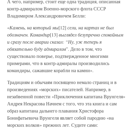
А чего, например, стоит еще одна традиция, описанная
контр-адмиралом Военно-морского флота СССР
Владимиром Александровичем Белли:
«
Камень, на который мы
[12]
сели, на картах не был
обозначен. Командир
[13]
выглядел безупречно спокойным
и сразу после аварии сказал: “Ну, уж теперь я
обязательно буду адмиралом
”. Дело в том, что
существовало поверье, подтвержденное многими
примерами, что в контр-адмиралы производились
командиры, сажавшие корабли на камни».
Традициям и обычаям посвящено немало страниц и в
произведениях «морских» писателей. Например, в
незабвенной повести «Приключения капитана Врунгеля»
Андрея Некрасова Начнем с того, что эта книга и сам
образ капитана дальнего плавания Христофора
Бонифатьевича Врунгеля являет собой пародию «на
морских волков» прежних лет. Судите сами: