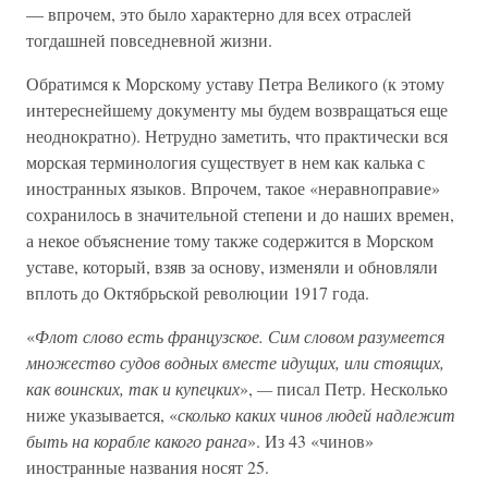
— впрочем, это было характерно для всех отраслей
тогдашней повседневной жизни.
Обратимся к Морскому уставу Петра Великого (к этому
интереснейшему документу мы будем возвращаться еще
неоднократно). Нетрудно заметить, что практически вся
морская терминология существует в нем как калька с
иностранных языков. Впрочем, такое «неравноправие»
сохранилось в значительной степени и до наших времен,
а некое объяснение тому также содержится в Морском
уставе, который, взяв за основу, изменяли и обновляли
вплоть до Октябрьской революции 1917 года.
«
Флот слово есть французское. Сим словом разумеется
множество судов водных вместе идущих, или стоящих,
как воинских, так и купецких
»,
—
писал Петр. Несколько
ниже указывается, «
сколько каких чинов людей надлежит
быть на корабле какого ранга
». Из 43 «чинов»
иностранные названия носят 25.