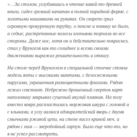
«…
За столом, углубившись в чтение какой-то древней
книги, сидел грозный капитан в полной парадной форме, с
золотыми нашивками на рукавах. Он свирепо грыз
огромную прокуренную трубку, о пенсне и помину не было,
а седые, растрепанные волосы клочьями торчали во все
стороны. Даже нос, хотя он и действительно покраснел,
стал у Врунгеля как-то солиднее и всеми своими
движениями выражал решительность и отвагу.
На столе перед Врунгелем в специальной стоечке стояла
модель яхты с высокими мантами, с белоснежными
парусами, украшенная разноцветными флагами. Рядом
лежал секстант. Небрежно брошенный сверток карт
наполовину закрывал сушеный акулий плавник. На полу
вместо ковра распласталась моржовая шкура с головой и
с клыками, в углу валялся адмиралтейский якорь с двумя
смычками ржавой цепи, на стене висел кривой меч, а
рядом с ним — зверобойный гарпун. Было еще что-то, но
я не успел рассмотреть.