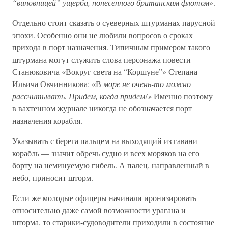
“виновницей” ущерба, понесенного британским флотом
».
Отдельно стоит сказать о суеверных штурманах парусной
эпохи. Особенно они не любили вопросов о сроках
прихода в порт назначения. Типичным примером такого
штурмана могут служить слова персонажа повести
Станюковича «Вокруг света на “Коршуне”» Степана
Ильича Овчинникова: «В
море не очень-то можно
рассчитывать. Придем, когда придем!»
Именно поэтому
в вахтенном журнале никогда не обозначается порт
назначения корабля.
Указывать с берега пальцем на выходящий из гавани
корабль — значит обречь судно и всех моряков на его
борту на неминуемую гибель. А палец, направленный в
небо, приносит шторм.
Если же молодые офицеры начинали иронизировать
относительно даже самой возможности урагана и
шторма, то старики-судоводители приходили в состояние