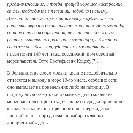
предзнаменование, и тогда прощай хорошее настроение,
столь необходимое в плавании, подобном нашему.
Известно, что дело уже наполовину загублено, если
потеряна вера в его счастливое окончание. Ведь команда,
считающая себя обреченной, не станет с должным
рвением выполнять приказания командира, а будет на
свою же погибель затруднять ему командование», —
писал почти 180 лет назад российский кругосветный
мореплаватель Отто Евстафьевич Коцебу[7].
В большинстве своем моряки крайне неодобрительно
относятся к выходу в море 13-го числа, особенно если
оно выпадает на понедельник либо на пятницу. В
старину число «чертовой дюжины» действовало на
мореплавателей просто удручающе и нередко приводило
к тому, что капитаны предпочитали «пересидеть»
лишний день в порту, нежели выбирать якорь в
«неприятный» день.