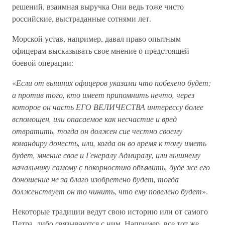
решений, взаимная выручка Они ведь тоже чисто
российские, выстраданные сотнями лет.
Морской устав, например, давал право опытным
офицерам высказывать свое мнение о предстоящей
боевой операции:
«
Если от вышних офицеров указами что побелено будет;
а против того, кто имеет припомнить нечто, через
которое он часть ЕГО ВЕЛИЧЕСТВА интерессу более
вспомощен, или опасаемое как несчастие и вред
отвратить, тогда он должен сие честно своему
командиру донесть, или, когда он во время к тому иметь
будет, мнение свое и Генералу Адмиралу, или вышнему
начальнику самому с покорностию объявить, буде же его
доношение не за благо изобретено будет, тогда
долженствует он то чинить, что ему повелено будет
».
Некоторые традиции ведут свою историю или от самого
Петра, либо связываются с ним. Например, все тот же