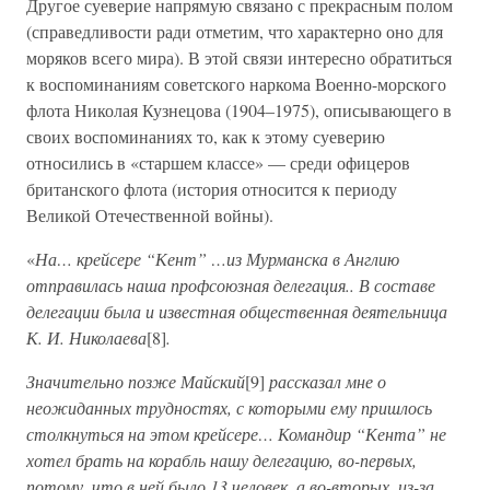
Другое суеверие напрямую связано с прекрасным полом
(справедливости ради отметим, что характерно оно для
моряков всего мира). В этой связи интересно обратиться
к воспоминаниям советского наркома Военно-морского
флота Николая Кузнецова (1904–1975), описывающего в
своих воспоминаниях то, как к этому суеверию
относились в «старшем классе» — среди офицеров
британского флота (история относится к периоду
Великой Отечественной войны).
«
На… крейсере “Кент” …из Мурманска в Англию
отправилась наша профсоюзная делегация.. В составе
делегации была и известная общественная деятельница
К. И. Николаева
[8]
.
Значительно позже Майский
[9]
рассказал мне о
неожиданных трудностях, с которыми ему пришлось
столкнуться на этом крейсере… Командир “Кента” не
хотел брать на корабль нашу делегацию, во-первых,
потому, что в ней было 13 человек, а во-вторых, из-за