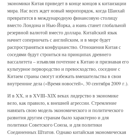
экономики Китая приведет в конце концов к китаизации
мира. Нас всех ждет новый миропорядок, когда Шанхай
превратится в международную финансовую столицу
вместо Лондона и Нью-Йорка, а юань станет глобальной
резервной валютой вместо доллара. Китайский язык
начнет соперничать с английским, и в мире будет
распространяться конфуцианство. Отношения Китая с
соседями будут строиться на принципах древнего
вассалитета – изъявляя почтение к Китаю и признавая его
культурное первородство и превосходство, соседние с
Китаем страны смогут избежать вмешательства в свои
внутренние дела («Время новостей», 30 сентября 2009 г.).
И в XX, и в XVIII–XIX веках лидерство в экономике
вело, как правило, к внешней агрессии. Стремление
навязать свою модель экономического и политического
развития другим странам было характерно и для
политики Советского Союза, и для политики
Соединенных Штатов. Однако китайская экономическая