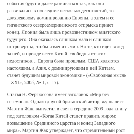
события будут и далее развиваться так, как они
развивались в последние несколько десятилетий, то
двухвековому доминированию Европы, а затем и ее
гигантского североамериканского отпрыска придет
конец. Япония была лишь провозвестником азиатского
будущего. Она оказалась слишком мала и слишком
интровертна, чтобы изменить мир. Но те, кто идет вслед
за ней, и прежде всего Китай, свободны от этих
недостатков… Европа была прошлым, США являются
настоящим, а Азия, с доминирующим в ней Китаем,
станет будущим мировой экономики» («Свободная мысль
– XXI», 2005, № 1, с. 17).
Статья Н. Фергюссона имеет заголовок «Мир без
гегемона». Однако другой британский автор, журналист
Мартин Жак, выпустил в свет в середине 2009 года книгу
под заголовком «Когда Китай станет править миром:
возвышение Срединного царства и конец Западного
мира». Мартин Жак утверждает, что стремительный рост