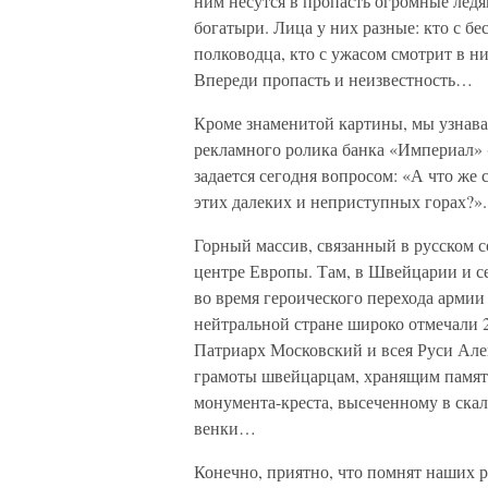
ним несутся в пропасть огромные ледя
богатыри. Лица у них разные: кто с 
полководца, кто с ужасом смотрит в н
Впереди пропасть и неизвестность…
Кроме знаменитой картины, мы узнава
рекламного ролика банка «Империал» (
задается сегодня вопросом: «А что же
этих далеких и неприступных горах?».
Горный массив, связанный в русском с
центре Европы. Там, в Швейцарии и с
во время героического перехода армии 
нейтральной стране широко отмечали 2
Патриарх Московский и всея Руси Але
грамоты швейцарцам, хранящим память 
монумента-креста, высеченному в скал
венки…
Конечно, приятно, что помнят наших р