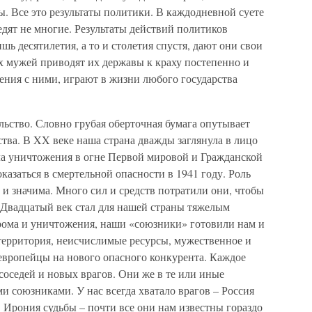
. Все это результаты политики. В каждодневной суете
дят не многие. Результаты действий политиков
ь десятилетия, а то и столетия спустя, дают они свои
х мужей приводят их державы к краху постепенно и
ения с ними, играют в жизни любого государства
ельство. Словно грубая оберточная бумага опутывает
тва. В XX веке наша страна дважды заглянула в лицо
ла уничтожения в огне Первой мировой и Гражданской
казаться в смертельной опасности в 1941 году. Роль
 и значима. Много сил и средств потратили они, чтобы
 Двадцатый век стал для нашей страны тяжелым
рома и уничтожения, наши «союзники» готовили нам и
 территория, неисчислимые ресурсы, мужественное и
 европейцы на нового опасного конкурента. Каждое
оседей и новых врагов. Они же в те или иные
 союзниками. У нас всегда хватало врагов – Россия
 Ирония судьбы – почти все они нам известны гораздо