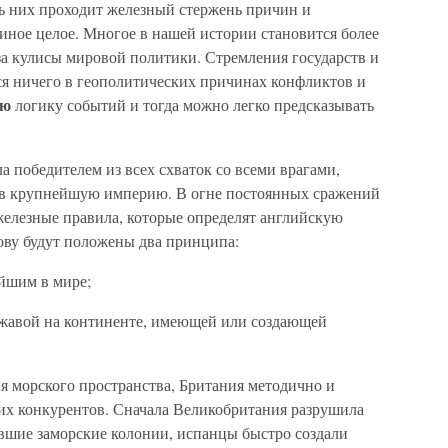
зь них проходит железный стержень причин и
иное целое. Многое в нашей истории становится более
за кулисы мировой политики. Стремления государств и
ся ничего в геополитических причинах конфликтов и
ую
логику событий и тогда можно легко предсказывать
 победителем из всех схваток со всеми врагами,
а в крупнейшую империю. В огне постоянных сражений
железные правила, которые определят английскую
нову будут положены два принципа:
ейшим в мире;
ржавой на континенте, имеющей или создающей
я морского пространства, Британия методично и
их конкурентов. Сначала Великобритания разрушила
шие заморские колонии, испанцы быстро создали