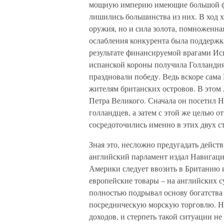
мощную империю имеющие большой фл
лишились большинства из них. В ход 
оружия, но и сила золота, помноженна
ослабления конкурента была поддержк
результате финансируемой врагами Ис
испанской короны получила Голланди
праздновали победу. Ведь вскоре сама
жителям британских островов. В этом 
Петра Великого. Сначала он посетил Н
голландцев, а затем с этой же целью 
сосредоточились именно в этих двух с
Зная это, несложно предугадать дейст
английский парламент издал Навигаци
Америки следует ввозить в Британию и 
европейские товары – на английских с
полностью подрывал основу богатства
посредническую морскую торговлю. Н
доходов, и стерпеть такой ситуации не