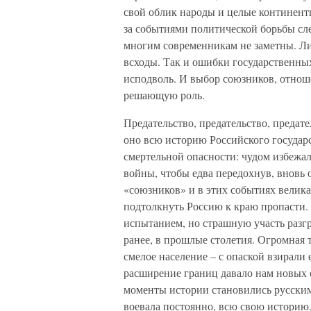
свой облик народы и целые континенты
за событиями политической борьбы сле
многим современникам не заметны. Лиш
всходы. Так и ошибки государственны
исподволь. И выбор союзников, отнош
решающую роль.
Предательство, предательство, предат
оно всю историю Российского государс
смертельной опасности: чудом избежа
войны, чтобы едва передохнув, вновь о
«союзников» и в этих событиях велика
подтолкнуть Россию к краю пропасти.
испытанием, но страшную участь разг
ранее, в прошлые столетия. Огромная
смелое население – с опаской взирали
расширение границ давало нам новых с
моменты истории становились русскими
воевала постоянно, всю свою историю.