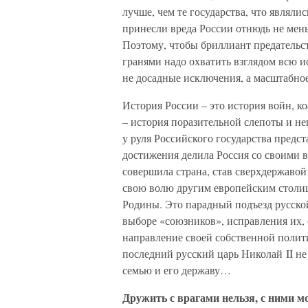
лучше, чем те государства, что являл
принесли вреда России отнюдь не меньш
Поэтому, чтобы бриллиант предательст
гранями надо охватить взглядом всю и
не досадные исключения, а масштабное 
История России – это история войн, к
– история поразительной слепоты и не
у руля Российского государства предс
достижения делила Россия со своими
совершила страна, став сверхдержавой
свою волю другим европейским столиц
Родины. Это парадный подъезд русской
выборе «союзников», исправления их,
направление своей собственной полити
последний русский царь Николай II н
семью и его державу…
Дружить с врагами нельзя, с ними м