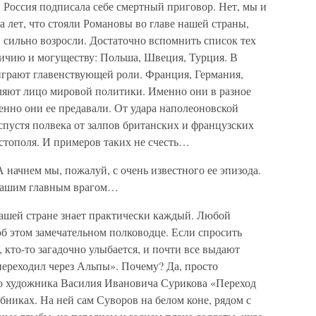
 Россия подписала себе смертный приговор. Нет, мы и
а лет, что стояли Романовы во главе нашей страны,
 сильно возросли. Достаточно вспомнить список тех
еличию и могуществу: Польша, Швеция, Турция. В
играют главенствующей роли. Франция, Германия,
ляют лицо мировой политики. Именно они в разное
нно они ее предавали. От удара наполеоновской
спустя полвека от залпов британских и французских
стополя. И примеров таких не счесть…
начнем мы, пожалуй, с очень известного ее эпизода.
 нашим главным врагом…
ашей стране знает практически каждый. Любой
об этом замечательном полководце. Если спросить
 кто-то загадочно улыбается, и почти все выдают
переходил через Альпы». Почему? Да, просто
го художника Василия Ивановича Сурикова «Переход
бниках. На ней сам Суворов на белом коне, рядом с