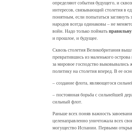
определяют события будущего, и скво
интересов, связывающий столетия в ед
понятным, если попытаться заглянуть 
народов всегда одинаковы – не меняет
правильн
войн. Надо только поймать
и прошлое, и будущее.
Сквозь столетия Великобритания вышла
превратившись из маленького остров
за мировое господство выковывались 
политику на столетия вперед. В ее ос
– создание флота, являющегося сильн
– постоянная борьба с сильнейшей де
сильный флот.
Раньше всех поняв важность завоевани
целенаправленно уничтожала всех сво
могущество Испании. Первыми открыв