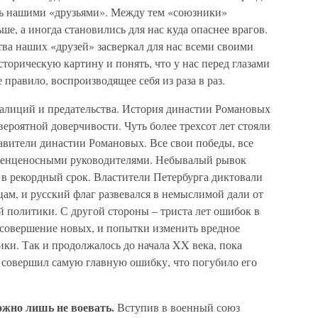
ись нашими «друзьями». Между тем «союзники»
е, а иногда становились для нас куда опаснее врагов.
ва наших «друзей» засверкал для нас всеми своими
сторическую картину и понять, что у нас перед глазами
правило, воспроизводящее себя из раза в раз.
оалиций и предательства. История династии Романовых
вероятной доверчивости. Чуть более трехсот лет стояли
тавители династии Романовых. Все свои победы, все
 венценосными руководителями. Небывалый рывок
 в рекордный срок. Властители Петербурга диктовали
ам, и русский флаг развевался в немыслимой дали от
 политики. С другой стороны – триста лет ошибок в
 совершение новых, и попытки изменить вредное
ки. Так и продолжалось до начала XX века, пока
е совершил самую главную ошибку, что погубило его
ожно лишь не воевать.
Вступив в военный союз