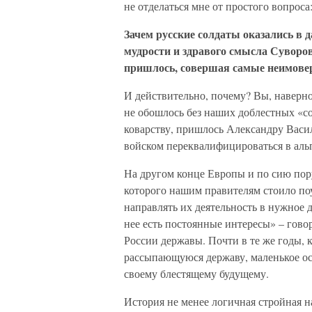
не отделаться мне от простого вопроса
Зачем русские солдаты оказались в
мудрости и здравого смысла Суворов
пришлось, совершая самые неимове
И действительно, почему? Вы, наверное
не обошлось без наших доблестных «с
коварству, пришлось Александру Васил
войском переквалифицироваться в а
На другом конце Европы и по сию пору
которого нашим правителям стоило по
направлять их деятельность в нужное д
нее есть постоянные интересы» – гово
России державы. Почти в те же годы, 
рассыпающуюся державу, маленькое ос
своему блестящему будущему.
История не менее логичная стройная 