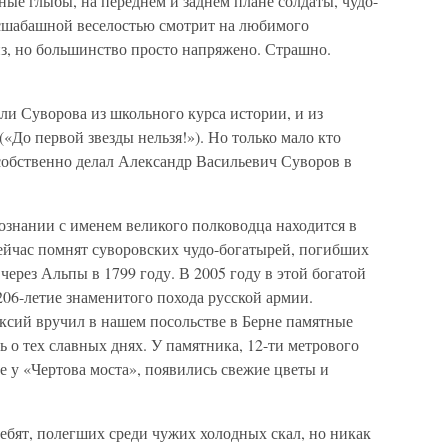
ные глыбы, на переднем и заднем плане солдаты, чудо-
бесшабашной веселостью смотрит на любимого
из, но большинство просто напряжено. Страшно.
ли Суворова из школьного курса истории, и из
«До первой звезды нельзя!»). Но только мало кто
 собственно делал Александр Васильевич Суворов в
ознании с именем великого полководца находится в
ейчас помнят суворовских чудо-богатырей, погибших
через Альпы в 1799 году. В 2005 году в этой богатой
06-летие знаменитого похода русской армии.
ксий вручил в нашем посольстве в Берне памятные
о тех славных днях. У памятника, 12-ти метрового
е у «Чертова моста», появились свежие цветы и
ебят, полегших среди чужих холодных скал, но никак