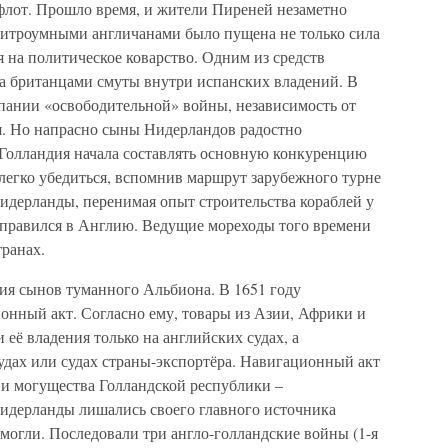
от. Прошло время, и жители Пиреней незаметно
хитроумными англичанами было пущена не только сила
я на политическое коварство. Одним из средств
а британцами смуты внутри испанских владений. В
пании «освободительной» войны, независимость от
я. Но напрасно сыны Нидерландов радостно
 Голландия начала составлять основную конкуренцию
легко убедиться, вспомнив маршрут зарубежного турне
идерланды, перенимая опыт строительства кораблей у
отправился в Англию. Ведущие мореходы того времени
транах.
вия сынов туманного Альбиона. В 1651 году
онный акт. Согласно ему, товары из Азии, Африки и
её владения только на английских судах, а
удах или судах страны-экспортёра. Навигационный акт
 и могущества Голландской республики –
идерланды лишались своего главного источника
 могли. Последовали три англо-голландские войны (1-я