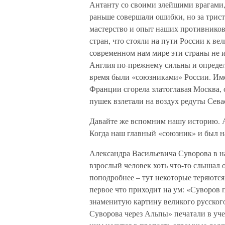
Антанту со своими злейшими врагами,
раньше совершали ошибки, но за трист
мастерство и опыт наших противников
стран, что стояли на пути России к в
современном нам мире эти страны не 
Англия по-прежнему сильны и опреде
время были «союзниками» России. Име
Франции сгорела златоглавая Москва, 
пушек взлетали на воздух редуты Сева
Давайте же вспомним нашу историю. А 
Когда наш главный «союзник» и был
Александра Васильевича Суворова в н
взрослый человек хоть что-то слышал 
поподробнее – тут некоторые теряются,
первое что приходит на ум: «Суворов 
знаменитую картину великого русско
Суворова через Альпы» печатали в уче