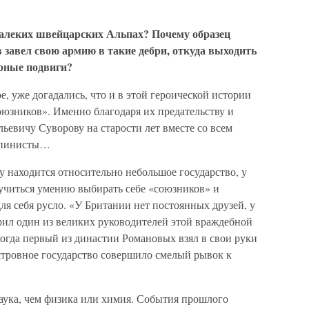
:
 далеких швейцарских Альпах? Почему образец
 завел свою армию в такие дебри, откуда выходить
рные подвиги?
, уже догадались, что и в этой героической истории
оюзников». Именно благодаря их предательству и
ьевичу Суворову на старости лет вместе со всем
льпинисты…
 находится относительно небольшое государство, у
учиться умению выбирать себе «союзников» и
ля себя русло. «У Британии нет постоянных друзей, у
рил один из великих руководителей этой враждебной
когда первый из династии Романовых взял в свои руки
тровное государство совершило смелый рывок к
наука, чем физика или химия. События прошлого