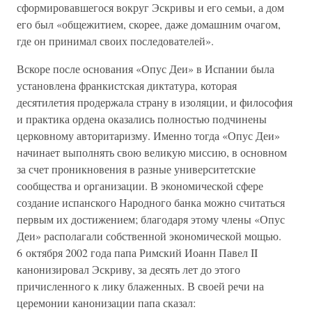
сформировавшегося вокруг Эскривы и его семьи, а дом
его был «общежитием, скорее, даже домашним очагом,
где он принимал своих последователей».
Вскоре после основания «Опус Деи» в Испании была
установлена франкистская диктатура, которая
десятилетия продержала страну в изоляции, и философия
и практика ордена оказались полностью подчинены
церковному авторитаризму. Именно тогда «Опус Деи»
начинает выполнять свою великую миссию, в основном
за счет проникновения в разные университетские
сообщества и организации. В экономической сфере
создание испанского Народного банка можно считаться
первым их достижением; благодаря этому члены «Опус
Деи» располагали собственной экономической мощью.
6 октября 2002 года папа Римский Иоанн Павел II
канонизировал Эскриву, за десять лет до этого
причисленного к лику блаженных. В своей речи на
церемонии канонизации папа сказал: