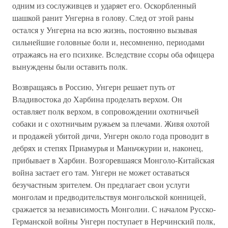
одним из сослуживцев и ударяет его. Оскорбленный
шашкой ранит Унгерна в голову. След от этой раны
остался у Унгерна на всю жизнь, постоянно вызывая
сильнейшие головные боли и, несомненно, периодами
отражаясь на его психике. Вследствие ссоры оба офицера
вынуждены были оставить полк.
Возвращаясь в Россию, Унгерн решает путь от
Владивостока до Харбина проделать верхом. Он
оставляет полк верхом, в сопровождении охотничьей
собаки и с охотничьим ружьем за плечами. Живя охотой
и продажей убитой дичи, Унгерн около года проводит в
дебрях и степях Приамурья и Маньчжурии и, наконец,
прибывает в Харбин. Возгоревшаяся Монголо-Китайская
война застает его там. Унгерн не может оставаться
безучастным зрителем. Он предлагает свои услуги
монголам и предводительствуя монгольской конницей,
сражается за независимость Монголии. С началом Русско-
Германской войны Унгерн поступает в Нерчинский полк,