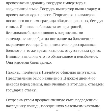
провозгласил здравицу государю императору и
августейшей семье. Государь император выпил чарку и
провозгласил «ура» в честь Георгиевских кавалеров,
после чего он и императрица обходили раненых, беседуя
с ними. Я вновь, наблюдая за императрицей,
беседовавшей, наклонившись над носилками
тяжелораненого, обратил внимание на болезненное
выражение ее лица. Она, внимательно расспрашивая
больного, в то же время, казалось, отсутствовала где-то.
Видимо, выполняя что-то обязательное и неизбежное,
Она мыслями была далеко.
Наконец, прибыли в Петербург офицеры депутации.
Представление было назначено в Царском днем 4-го
декабря перед самым, назначенным в этот день, отъездом
государя в ставку.
Отправив утром предназначенную быть подведенной
наследнику лошадь, поседланную маленьким казачьим