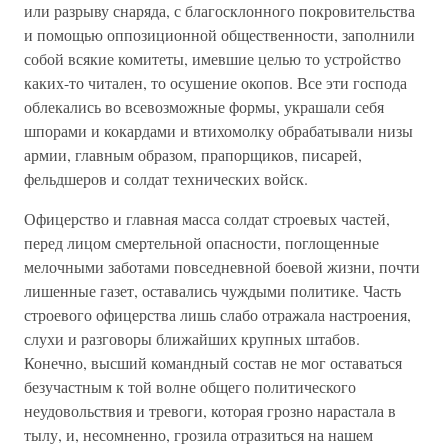
или разрыву снаряда, с благосклонного покровительства
и помощью оппозиционной общественности, заполнили
собой всякие комитеты, имевшие целью то устройство
каких-то читален, то осушение окопов. Все эти господа
облекались во всевозможные формы, украшали себя
шпорами и кокардами и втихомолку обрабатывали низы
армии, главным образом, прапорщиков, писарей,
фельдшеров и солдат технических войск.
Офицерство и главная масса солдат строевых частей,
перед лицом смертельной опасности, поглощенные
мелочными заботами повседневной боевой жизни, почти
лишенные газет, оставались чуждыми политике. Часть
строевого офицерства лишь слабо отражала настроения,
слухи и разговоры ближайших крупных штабов.
Конечно, высший командный состав не мог оставаться
безучастным к той волне общего политического
неудовольствия и тревоги, которая грозно нарастала в
тылу, и, несомненно, грозила отразиться на нашем