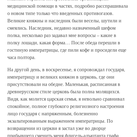
медицинской помощи в частях, подробно расспрашивала
о новом типе только что введенных противогазов.
Великие княжны и наследник были веселы, шутили и
смеялись. Наследник, недавно назначенный шефом
полка, несколько раз задавал мне вопросы – какие в
полку лошади, какая форма… После обеда перешли в
гостиную императрицы, где пили кофе и просидели еще
часа полтора.
На другой день, в воскресенье, я сопровождал государя,
императрицу и великих княжон в церковь, где они
присутствовали на обедне. Маленькая, расписанная в
древнерусском стиле церковь была полна молящихся.
Видя, как молится царская семья, я невольно сравнивал
спокойное, полное глубокого религиозного настроения
лицо государя с напряженным, болезненно
экзальтированным выражением императрицы. По
возвращении из церкви я застал уже во дворце
прибывшего сменить меня флигель-адъютанта графа