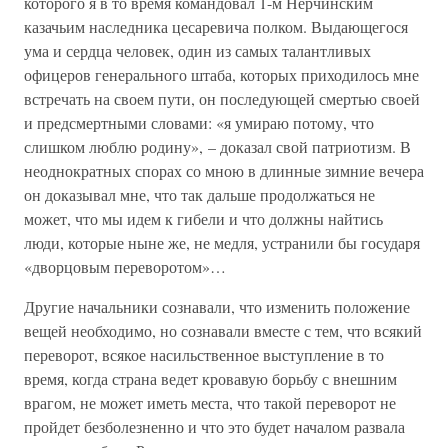
которого я в то время командовал 1-м Нерчинским
казачьим наследника цесаревича полком. Выдающегося
ума и сердца человек, один из самых талантливых
офицеров генерального штаба, которых приходилось мне
встречать на своем пути, он последующей смертью своей
и предсмертными словами: «я умираю потому, что
слишком люблю родину», – доказал свой патриотизм. В
неоднократных спорах со мною в длинные зимние вечера
он доказывал мне, что так дальше продолжаться не
может, что мы идем к гибели и что должны найтись
люди, которые ныне же, не медля, устранили бы государя
«дворцовым переворотом»…
Другие начальники сознавали, что изменить положение
вещей необходимо, но сознавали вместе с тем, что всякий
переворот, всякое насильственное выступление в то
время, когда страна ведет кровавую борьбу с внешним
врагом, не может иметь места, что такой переворот не
пройдет безболезненно и что это будет началом развала