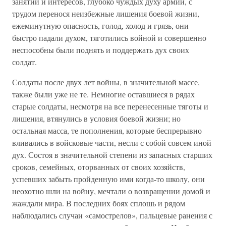
занятий и интересов, глубоко чуждых духу армии, с
трудом перенося неизбежные лишения боевой жизни,
ежеминутную опасность, голод, холод и грязь, они
быстро падали духом, тяготились войной и совершенно
неспособны были поднять и поддержать дух своих
солдат.
Солдаты после двух лет войны, в значительной массе,
также были уже не те. Немногие оставшиеся в рядах
старые солдаты, несмотря на все перенесенные тяготы и
лишения, втянулись в условия боевой жизни; но
остальная масса, те пополнения, которые беспрерывно
вливались в войсковые части, несли с собой совсем иной
дух. Состоя в значительной степени из запасных старших
сроков, семейных, оторванных от своих хозяйств,
успевших забыть пройденную ими когда-то школу, они
неохотно шли на войну, мечтали о возвращении домой и
жаждали мира. В последних боях сплошь и рядом
наблюдались случаи «самострелов», пальцевые ранения с