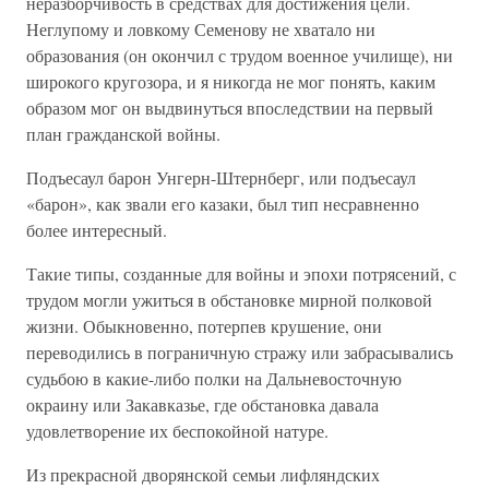
неразборчивость в средствах для достижения цели.
Неглупому и ловкому Семенову не хватало ни
образования (он окончил с трудом военное училище), ни
широкого кругозора, и я никогда не мог понять, каким
образом мог он выдвинуться впоследствии на первый
план гражданской войны.
Подъесаул барон Унгерн-Штернберг, или подъесаул
«барон», как звали его казаки, был тип несравненно
более интересный.
Такие типы, созданные для войны и эпохи потрясений, с
трудом могли ужиться в обстановке мирной полковой
жизни. Обыкновенно, потерпев крушение, они
переводились в пограничную стражу или забрасывались
судьбою в какие-либо полки на Дальневосточную
окраину или Закавказье, где обстановка давала
удовлетворение их беспокойной натуре.
Из прекрасной дворянской семьи лифляндских