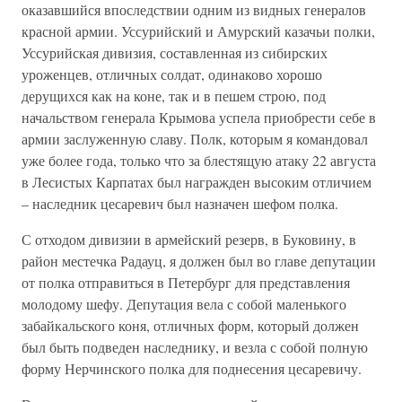
оказавшийся впоследствии одним из видных генералов
красной армии. Уссурийский и Амурский казачьи полки,
Уссурийская дивизия, составленная из сибирских
уроженцев, отличных солдат, одинаково хорошо
дерущихся как на коне, так и в пешем строю, под
начальством генерала Крымова успела приобрести себе в
армии заслуженную славу. Полк, которым я командовал
уже более года, только что за блестящую атаку 22 августа
в Лесистых Карпатах был награжден высоким отличием
– наследник цесаревич был назначен шефом полка.
С отходом дивизии в армейский резерв, в Буковину, в
район местечка Радауц, я должен был во главе депутации
от полка отправиться в Петербург для представления
молодому шефу. Депутация вела с собой маленького
забайкальского коня, отличных форм, который должен
был быть подведен наследнику, и везла с собой полную
форму Нерчинского полка для поднесения цесаревичу.