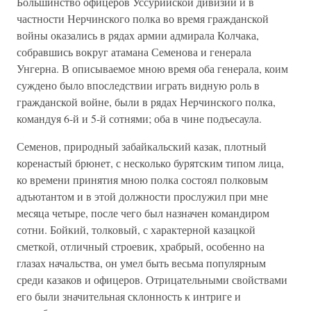
Большинство офицеров Уссурийской дивизии и в
частности Нерчинского полка во время гражданской
войны оказались в рядах армии адмирала Колчака,
собравшись вокруг атамана Семенова и генерала
Унгерна. В описываемое мною время оба генерала, коим
суждено было впоследствии играть видную роль в
гражданской войне, были в рядах Нерчинского полка,
командуя 6-й и 5-й сотнями; оба в чине подъесаула.
Семенов, природный забайкальский казак, плотный
коренастый брюнет, с несколько бурятским типом лица,
ко времени принятия мною полка состоял полковым
адъютантом и в этой должности прослужил при мне
месяца четыре, после чего был назначен командиром
сотни. Бойкий, толковый, с характерной казацкой
сметкой, отличный строевик, храбрый, особенно на
глазах начальства, он умел быть весьма популярным
среди казаков и офицеров. Отрицательными свойствами
его были значительная склонность к интриге и