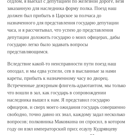
седлом, я выехал с депутацией по железной дороге, везя
заказанную для наследника форму полка. Поезд наш
должен был прибыть в Царское за полчаса до
назначенного для представления государю депутации
часа, и я рассчитывал, что успею до представления
депутации доложить государю о моих офицерах, дабы
государю легко было задавать вопросы
представляющимся.
Вследствие какой-то неисправности пути поезд наш
опоздал, и мы едва успели, сев в высланные за нами
кареты, прибыть к назначенному часу во дворец.
Встреченные дежурным флигель-адъютантом, мы только
что вошли в зал, как государь в сопровождении
наследника вышел к нам. Я представил государю
офицеров, и сверх моего ожидания государь совершенно
свободно, точно давно их знал, каждому задал несколько
вопросов; полковника Маковкина он спросил, в котором
году он взял императорский приз; есаулу Кудрявцеву