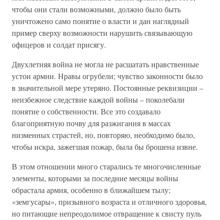
чтобы они стали возможными, должно было быть
уничтожено само понятие о власти и дан наглядный
пример сверху возможности нарушить связывающую
офицеров и солдат присягу.
Двухлетняя война не могла не расшатать нравственные
устои армии. Нравы огрубели; чувство законности было
в значительной мере утеряно. Постоянные реквизиции –
неизбежное следствие каждой войны – поколебали
понятие о собственности. Все это создавало
благоприятную почву для разжигания в массах
низменных страстей, но, повторяю, необходимо было,
чтобы искра, зажегшая пожар, была бы брошена извне.
В этом отношении много старались те многочисленные
элементы, которыми за последние месяцы войны
обрастала армия, особенно в ближайшем тылу;
«земгусары», призывного возраста и отличного здоровья,
но питающие непреодолимое отвращение к свисту пуль