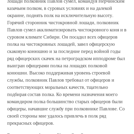
лошади полковник Павлов сумел, командуя Нерчинским
казачьим полком, в суровых условиях и на далекой
окраине, поднять полк на исключительную высоту.
Горячий сторонник чистокровной лошади, полковник
Павлов сумел акклиматизировать чистокровного коня и в
суровом климате Сибири. Он посадил всех офицеров
полка на чистокровных лошадей, завел офицерскую
скаковую конюшню и за последние перед войной годы
ряд офицерских скачек на петроградском ипподроме был
выигран офицерами полка на лошадях полковой
конюшни. Высоко поддерживая уровень строевой
службы, полковник Павлов требовал от офицеров и
соответствующих моральных качеств, тщательно
подбирая состав полка. Ко времени назначения моего
командиром полка большинство старых офицеров были
офицеры, начавшие службу при полковнике Павлове. Со
своей стороны мне удалось привлечь в полк ряд
прекрасных офицеров.