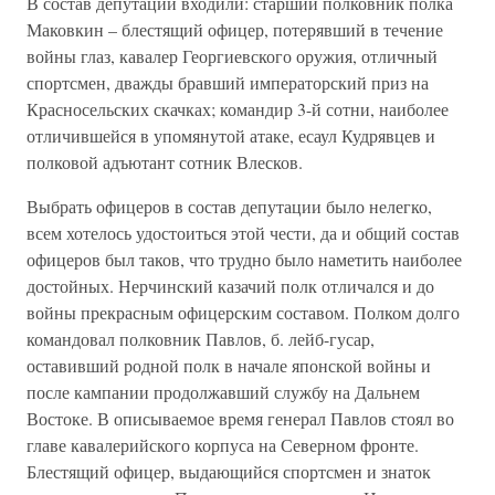
В состав депутации входили: старший полковник полка
Маковкин – блестящий офицер, потерявший в течение
войны глаз, кавалер Георгиевского оружия, отличный
спортсмен, дважды бравший императорский приз на
Красносельских скачках; командир 3-й сотни, наиболее
отличившейся в упомянутой атаке, есаул Кудрявцев и
полковой адъютант сотник Влесков.
Выбрать офицеров в состав депутации было нелегко,
всем хотелось удостоиться этой чести, да и общий состав
офицеров был таков, что трудно было наметить наиболее
достойных. Нерчинский казачий полк отличался и до
войны прекрасным офицерским составом. Полком долго
командовал полковник Павлов, б. лейб-гусар,
оставивший родной полк в начале японской войны и
после кампании продолжавший службу на Дальнем
Востоке. В описываемое время генерал Павлов стоял во
главе кавалерийского корпуса на Северном фронте.
Блестящий офицер, выдающийся спортсмен и знаток