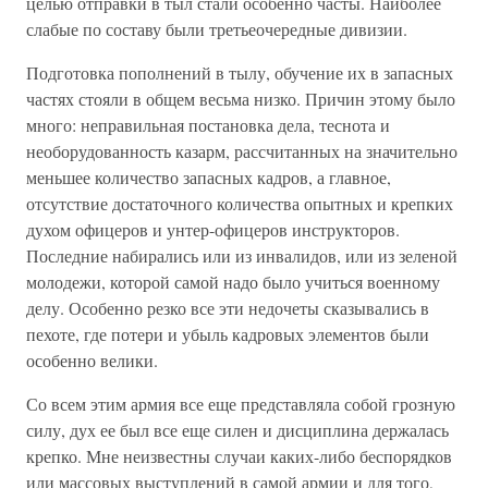
целью отправки в тыл стали особенно часты. Наиболее
слабые по составу были третьеочередные дивизии.
Подготовка пополнений в тылу, обучение их в запасных
частях стояли в общем весьма низко. Причин этому было
много: неправильная постановка дела, теснота и
необорудованность казарм, рассчитанных на значительно
меньшее количество запасных кадров, а главное,
отсутствие достаточного количества опытных и крепких
духом офицеров и унтер-офицеров инструкторов.
Последние набирались или из инвалидов, или из зеленой
молодежи, которой самой надо было учиться военному
делу. Особенно резко все эти недочеты сказывались в
пехоте, где потери и убыль кадровых элементов были
особенно велики.
Со всем этим армия все еще представляла собой грозную
силу, дух ее был все еще силен и дисциплина держалась
крепко. Мне неизвестны случаи каких-либо беспорядков
или массовых выступлений в самой армии и для того,