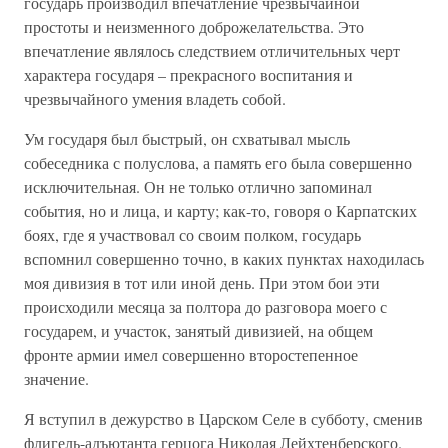
государь производил впечатление чрезвычайной
простоты и неизменного доброжелательства. Это
впечатление являлось следствием отличительных черт
характера государя – прекрасного воспитания и
чрезвычайного умения владеть собой.
Ум государя был быстрый, он схватывал мысль
собеседника с полуслова, а память его была совершенно
исключительная. Он не только отлично запоминал
события, но и лица, и карту; как-то, говоря о Карпатских
боях, где я участвовал со своим полком, государь
вспомнил совершенно точно, в каких пунктах находилась
моя дивизия в тот или иной день. При этом бои эти
происходили месяца за полтора до разговора моего с
государем, и участок, занятый дивизией, на общем
фронте армии имел совершенно второстепенное
значение.
Я вступил в дежурство в Царском Селе в субботу, сменив
флигель-адъютанта герцога Николая Лейхтенберского.