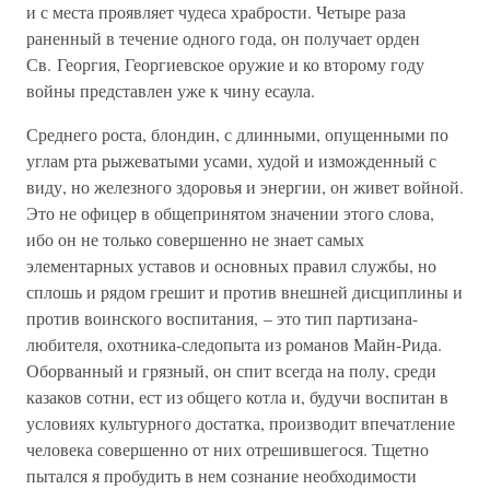
и с места проявляет чудеса храбрости. Четыре раза
раненный в течение одного года, он получает орден
Св. Георгия, Георгиевское оружие и ко второму году
войны представлен уже к чину есаула.
Среднего роста, блондин, с длинными, опущенными по
углам рта рыжеватыми усами, худой и изможденный с
виду, но железного здоровья и энергии, он живет войной.
Это не офицер в общепринятом значении этого слова,
ибо он не только совершенно не знает самых
элементарных уставов и основных правил службы, но
сплошь и рядом грешит и против внешней дисциплины и
против воинского воспитания, – это тип партизана-
любителя, охотника-следопыта из романов Майн-Рида.
Оборванный и грязный, он спит всегда на полу, среди
казаков сотни, ест из общего котла и, будучи воспитан в
условиях культурного достатка, производит впечатление
человека совершенно от них отрешившегося. Тщетно
пытался я пробудить в нем сознание необходимости