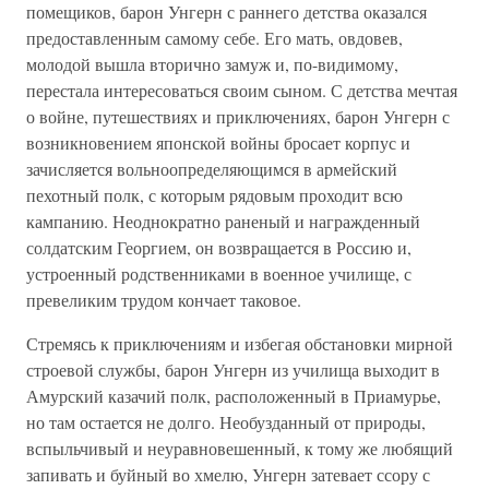
помещиков, барон Унгерн с раннего детства оказался
предоставленным самому себе. Его мать, овдовев,
молодой вышла вторично замуж и, по-видимому,
перестала интересоваться своим сыном. С детства мечтая
о войне, путешествиях и приключениях, барон Унгерн с
возникновением японской войны бросает корпус и
зачисляется вольноопределяющимся в армейский
пехотный полк, с которым рядовым проходит всю
кампанию. Неоднократно раненый и награжденный
солдатским Георгием, он возвращается в Россию и,
устроенный родственниками в военное училище, с
превеликим трудом кончает таковое.
Стремясь к приключениям и избегая обстановки мирной
строевой службы, барон Унгерн из училища выходит в
Амурский казачий полк, расположенный в Приамурье,
но там остается не долго. Необузданный от природы,
вспыльчивый и неуравновешенный, к тому же любящий
запивать и буйный во хмелю, Унгерн затевает ссору с