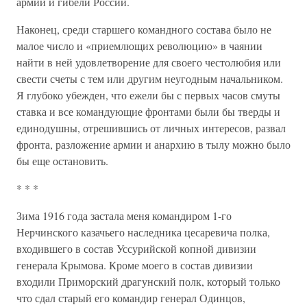
армии и гибели России.
Наконец, среди старшего командного состава было не
малое число и «приемлющих революцию» в чаянии
найти в ней удовлетворение для своего честолюбия или
свести счеты с тем или другим неугодным начальником.
Я глубоко убежден, что ежели бы с первых часов смуты
ставка и все командующие фронтами были бы тверды и
единодушны, отрешившись от личных интересов, развал
фронта, разложение армии и анархию в тылу можно было
бы еще остановить.
* * *
Зима 1916 года застала меня командиром 1-го
Нерчинского казачьего наследника цесаревича полка,
входившего в состав Уссурийской копной дивизии
генерала Крымова. Кроме моего в состав дивизии
входили Приморский драгунский полк, который только
что сдал старый его командир генерал Одинцов,